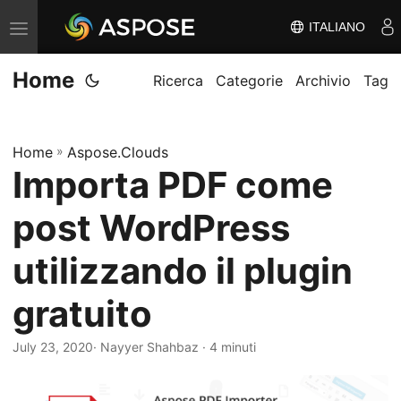
ITALIANO
V
ä
Home
x
Ricerca
Categorie
Archivio
Tag
l
a
Home
»
Aspose.Clouds
n
Importa PDF come
a
v
post WordPress
i
g
utilizzando il plugin
e
gratuito
r
i
July 23, 2020
· Nayyer Shahbaz · 4 minuti
n
g