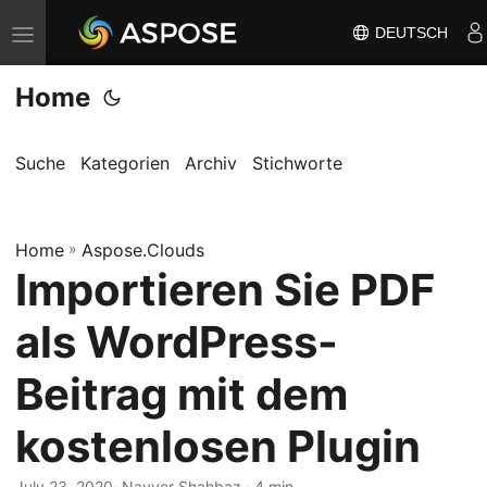
DEUTSCH
N
a
Home
v
i
g
Suche
Kategorien
Archiv
Stichworte
a
t
Home
i
»
Aspose.Clouds
Importieren Sie PDF
o
n
als WordPress-
u
m
Beitrag mit dem
s
kostenlosen Plugin
c
h
July 23, 2020
· Nayyer Shahbaz · 4 min