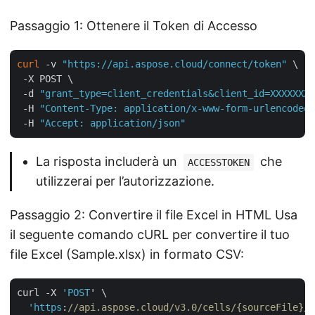
Passaggio 1: Ottenere il Token di Accesso
curl
 -v 
"https://api.aspose.cloud/connect/token"
 \

 -X POST \

 -d 
"grant_type=client_credentials&client_id=XXXXXXX-
 -H 
"Content-Type: application/x-www-form-urlencoded"
 -H 
"Accept: application/json"
La risposta includerà un
che
ACCESSTOKEN
utilizzerai per l’autorizzazione.
Passaggio 2: Convertire il file Excel in HTML Usa
il seguente comando cURL per convertire il tuo
file Excel (Sample.xlsx) in formato CSV:
curl -X 
'POST
' \

'https
:
//api.aspose.cloud/v3.0/cells/{sourceFile}/S