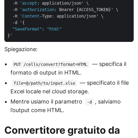
  -H 
'accept
: application/json' \

  -H 
'authorization
: Bearer {ACCESS_TOKEN}' \

  -H 
'Content
-Type: application/json' \

  -d '{

"SaveFormat"
: 
"html"
Spiegazione:
— specifica il
PUT /cells/convert?format=HTML
formato di output in HTML.
— specificato il file
file=@/path/to/input.xlsx
Excel locale nel cloud storage.
Mentre usiamo il parametro
, salviamo
-d
l’output come HTML.
Convertitore gratuito da