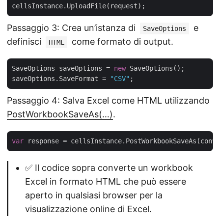
Passaggio 3: Crea un’istanza di
e
SaveOptions
definisci
come formato di output.
HTML
SaveOptions saveOptions = 
new
 SaveOptions();

saveOptions.SaveFormat = 
"CSV"
Passaggio 4: Salva Excel come HTML utilizzando
PostWorkbookSaveAs(…)
.
var
✅ Il codice sopra converte un workbook
Excel in formato HTML che può essere
aperto in qualsiasi browser per la
visualizzazione online di Excel.