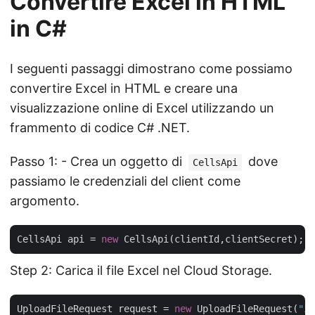
Convertire Excel in HTML
in C#
I seguenti passaggi dimostrano come possiamo
convertire Excel in HTML e creare una
visualizzazione online di Excel utilizzando un
frammento di codice C# .NET.
Passo 1: - Crea un oggetto di
dove
CellsApi
passiamo le credenziali del client come
argomento.
CellsApi api = 
new
Step 2: Carica il file Excel nel Cloud Storage.
UploadFileRequest request = 
new
 UploadFileRequest(
"in