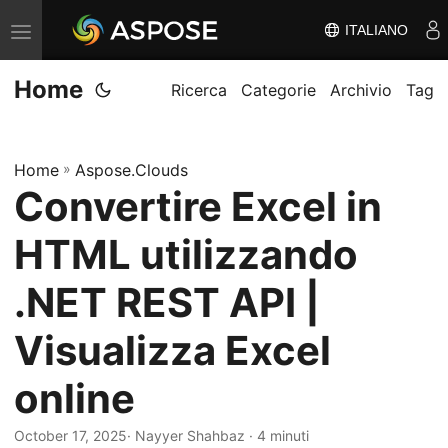
ITALIANO
V
ä
Home
x
Ricerca
Categorie
Archivio
Tag
l
a
Home
»
Aspose.Clouds
n
Convertire Excel in
a
v
HTML utilizzando
i
g
.NET REST API |
e
Visualizza Excel
r
i
online
n
g
October 17, 2025
· Nayyer Shahbaz · 4 minuti