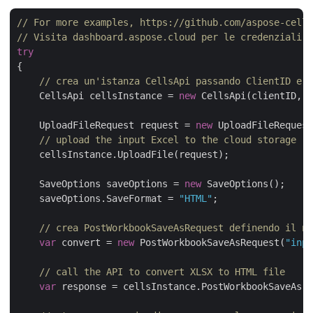
// For more examples, https://github.com/aspose-cells
// Visita dashboard.aspose.cloud per le credenziali d
try
{

// crea un'istanza CellsApi passando ClientID e C
    CellsApi cellsInstance = 
new
 CellsApi(clientID, c
    UploadFileRequest request = 
new
 UploadFileRequest
// upload the input Excel to the cloud storage
    cellsInstance.UploadFile(request);

    SaveOptions saveOptions = 
new
 SaveOptions();

    saveOptions.SaveFormat = 
"HTML"
;

// crea PostWorkbookSaveAsRequest definendo il no
var
 convert = 
new
 PostWorkbookSaveAsRequest(
"inpu
// call the API to convert XLSX to HTML file
var
 response = cellsInstance.PostWorkbookSaveAs(c