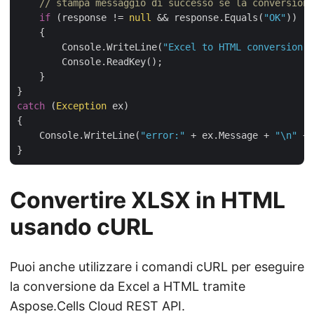
// stampa messaggio di successo se la conversione
if
 (response != 
null
 && response.Equals(
"OK"
))

    {

        Console.WriteLine(
"Excel to HTML conversion c
        Console.ReadKey();

    }

catch
 (
Exception
 ex)

{

    Console.WriteLine(
"error:"
 + ex.Message + 
"\n"
 + 
Convertire XLSX in HTML
usando cURL
Puoi anche utilizzare i comandi cURL per eseguire
la conversione da Excel a HTML tramite
Aspose.Cells Cloud REST API.