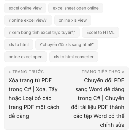
excel online view
excel sheet open online
\"online excel view\"
online xls view
\"xem bảng tính excel trực tuyến\"
Excel to HTML
xls to html
\"chuyển đổi xls sang html\"
online excel open
xls to html converter
« TRANG TRƯỚC
TRANG TIẾP THEO »
Xóa trang từ PDF
Chuyển đổi PDF
trong C# | Xóa, Tẩy
sang Word dễ dàng
hoặc Loại bỏ các
trong C# | Chuyển
trang PDF một cách
đổi tài liệu PDF thành
dễ dàng
các tệp Word có thể
chỉnh sửa