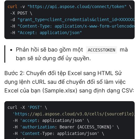
curl
 -v 
"https://api.aspose.cloud/connect/token"
 \

 -X POST \

 -d 
"grant_type=client_credentials&client_id=XXXXXXX-
 -H 
"Content-Type: application/x-www-form-urlencoded"
 -H 
"Accept: application/json"
Phản hồi sẽ bao gồm một
mà
ACCESSTOKEN
bạn sẽ sử dụng để ủy quyền.
Bước 2: Chuyển đổi tệp Excel sang HTML Sử
dụng lệnh cURL sau để chuyển đổi sổ làm việc
Excel của bạn (Sample.xlsx) sang định dạng CSV:
curl -X 
'POST
' \

'https
:
//api.aspose.cloud/v3.0/cells/{sourceFile}/S
  -H 
'accept
: application/json' \

  -H 
'authorization
: Bearer {ACCESS_TOKEN}' \

  -H 
'Content
-Type: application/json' \
