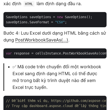
xác định
làm định dạng đầu ra.
HTML
SaveOptions saveOptions = 
new
 SaveOptions();

saveOptions.SaveFormat = 
"CSV"
Bước 4: Lưu Excel dưới dạng HTML bằng cách sử
dụng
PostWorkbookSaveAs(…)
.
var
✅ Mã code trên chuyển đổi một workbook
Excel sang định dạng HTML có thể được
mở trong bất kỳ trình duyệt nào để xem
Excel trực tuyến.
// Để biết thêm ví dụ, https://github.com/aspose-cell
// Truy cập dashboard.aspose.cloud để lấy thông tin 