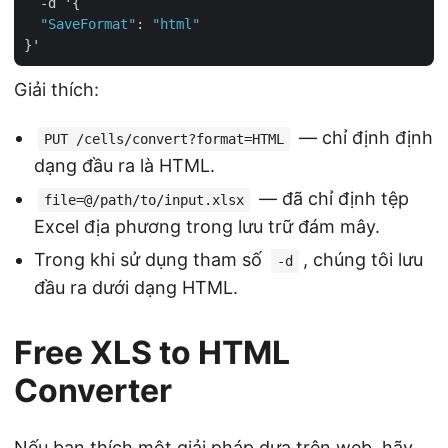
  -d '{

"SaveFormat"
: 
"html"
Giải thích:
— chỉ định định
PUT /cells/convert?format=HTML
dạng đầu ra là HTML.
— đã chỉ định tệp
file=@/path/to/input.xlsx
Excel địa phương trong lưu trữ đám mây.
Trong khi sử dụng tham số
, chúng tôi lưu
-d
đầu ra dưới dạng HTML.
Free XLS to HTML
Converter
Nếu bạn thích một giải pháp dựa trên web, hãy