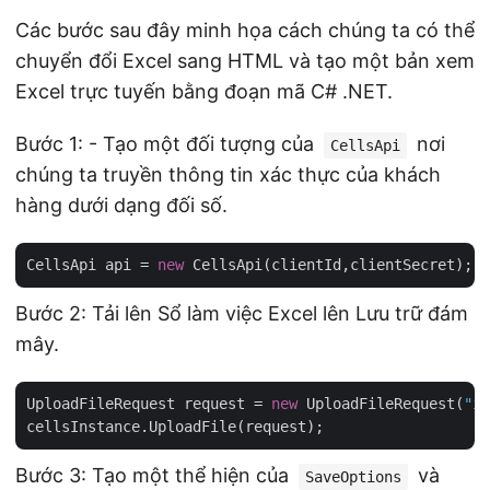
Các bước sau đây minh họa cách chúng ta có thể
chuyển đổi Excel sang HTML và tạo một bản xem
Excel trực tuyến bằng đoạn mã C# .NET.
Bước 1: - Tạo một đối tượng của
nơi
CellsApi
chúng ta truyền thông tin xác thực của khách
hàng dưới dạng đối số.
CellsApi api = 
new
Bước 2: Tải lên Sổ làm việc Excel lên Lưu trữ đám
mây.
UploadFileRequest request = 
new
 UploadFileRequest(
"in
Bước 3: Tạo một thể hiện của
và
SaveOptions