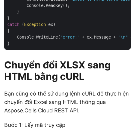
        Console.ReadKey();

    }

catch
 (
Exception
 ex)

{

    Console.WriteLine(
"error:"
 + ex.Message + 
"\n"
 + 
Chuyển đổi XLSX sang
HTML bằng cURL
Bạn cũng có thể sử dụng lệnh cURL để thực hiện
chuyển đổi Excel sang HTML thông qua
Aspose.Cells Cloud REST API.
Bước 1: Lấy mã truy cập