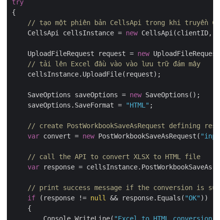
try
{

// tạo một phiên bản CellsApi trong khi truyền Cl
    CellsApi cellsInstance = 
new
 CellsApi(clientID, c
    UploadFileRequest request = 
new
 UploadFileRequest
// tải lên Excel đầu vào vào lưu trữ đám mây
    cellsInstance.UploadFile(request);

    SaveOptions saveOptions = 
new
 SaveOptions();

    saveOptions.SaveFormat = 
"HTML"
;

// create PostWorkbookSaveAsRequest defining resu
var
 convert = 
new
 PostWorkbookSaveAsRequest(
"inpu
// call the API to convert XLSX to HTML file
var
 response = cellsInstance.PostWorkbookSaveAs(c
// print success message if the conversion is suc
if
 (response != 
null
 && response.Equals(
"OK"
))

    {

        Console.WriteLine(
"Excel to HTML conversion c