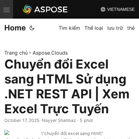
VIETNAMESE
C
h
Home
u
Tìm kiếm
Thể loại
lưu trữ
thẻ
y
ể
Trang chủ
»
Aspose.Clouds
n
Chuyển đổi Excel
đ
ổ
sang HTML Sử dụng
i
đ
.NET REST API | Xem
i
Excel Trực Tuyến
ề
u
October 17, 2025
· Nayyer Shahbaz · 5 phút
h
ư