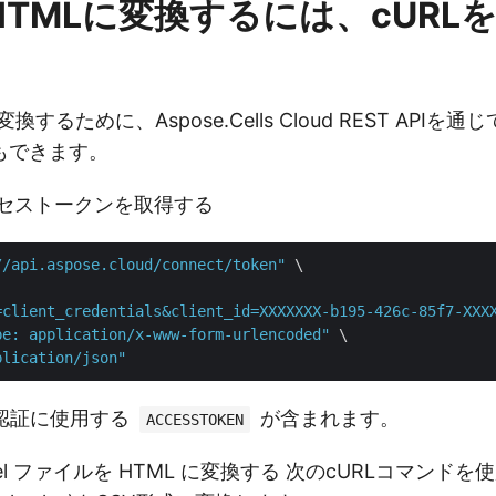
をHTMLに変換するには、cURL
変換するために、Aspose.Cells Cloud REST APIを
もできます。
アクセストークンを取得する
//api.aspose.cloud/connect/token"
 \

=client_credentials&client_id=XXXXXXX-b195-426c-85f7-XXX
pe: application/x-www-form-urlencoded"
 \

plication/json"
認証に使用する
が含まれます。
ACCESSTOKEN
cel ファイルを HTML に変換する 次のcURLコマンドを使