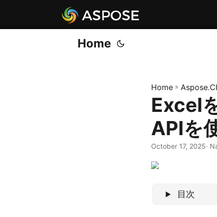
Home
Home
»
Aspose.C
Exce
APIを
October 17, 2025
· N
目次