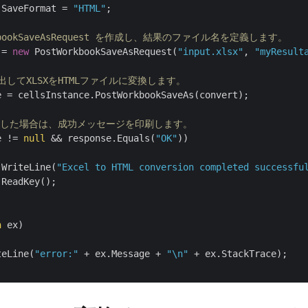
.SaveFormat = 
"HTML"
;

orkbookSaveAsRequest を作成し、結果のファイル名を定義します。
 = 
new
 PostWorkbookSaveAsRequest(
"input.xlsx"
, 
"myResult
び出してXLSXをHTMLファイルに変換します。
e = cellsInstance.PostWorkbookSaveAs(convert);

功した場合は、成功メッセージを印刷します。
e != 
null
 && response.Equals(
"OK"
))

.WriteLine(
"Excel to HTML conversion completed successfu
ReadKey();

n
 ex)

teLine(
"error:"
 + ex.Message + 
"\n"
 + ex.StackTrace);
