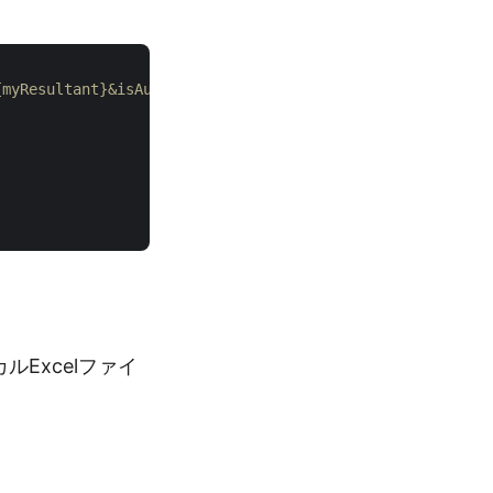
{myResultant}&isAutoFitRows=false&isAutoFitColumns=false
Excelファイ