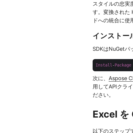
スタイルの忠実度を
す。変換された 
ドへの統合に使
インストー
SDKはNuGe
Install
-
Package
次に、
Aspose C
用してAPIク
ださい。
Excel 
以下のステップで