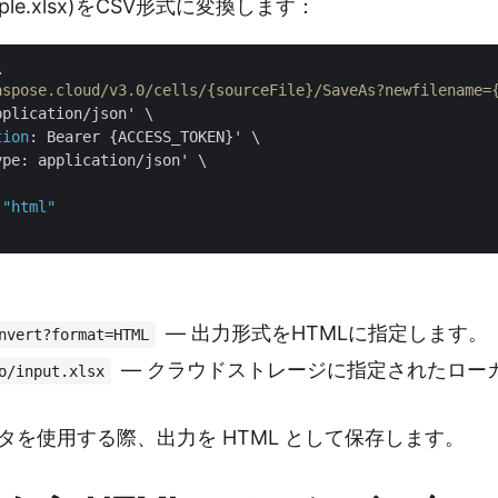
le.xlsx)をCSV形式に変換します：


aspose.cloud/v3.0/cells/{sourceFile}/SaveAs?newfilename=
pplication/json' \

tion
: Bearer {ACCESS_TOKEN}' \

ype: application/json' \

 
"html"
— 出力形式をHTMLに指定します。
nvert?format=HTML
— クラウドストレージに指定されたローカル
o/input.xlsx
タを使用する際、出力を HTML として保存します。