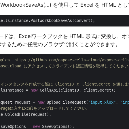
tWorkbookSaveAs(…)
を使用して Excel を HTML 
ードは、Excelワークブックを HTML 形式に変換し、
を表示するために任意のブラウザで開くことができます。
mples, https://github.com/aspose-cells-cloud/aspose-cell
d.aspose.cloud にアクセスしてクライアント認証情報を取得してくださ
pi インスタンスを作成する際に ClientID と ClientSecret を渡し
llsInstance = 
new
 CellsApi(clientID, clientSecret);

equest request = 
new
 UploadFileRequest(
"input.xlsx"
, 
"in
 storageに入力Excelをアップロードしてください。
e.UploadFile(request);

 saveOptions = 
new
 SaveOptions();
