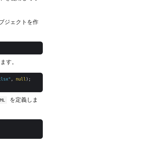
ブジェクトを作
します。
xlsx"
, 
null
);

を定義しま
ML