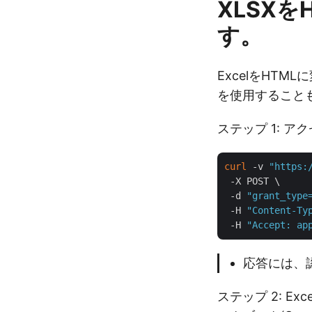
XLSX
す。
ExcelをHTMLに
を使用すること
ステップ 1: 
curl
 -v 
"https:
 -X POST \

 -d 
"grant_type
 -H 
"Content-Ty
 -H 
"Accept: ap
応答には、
ステップ 2: Ex