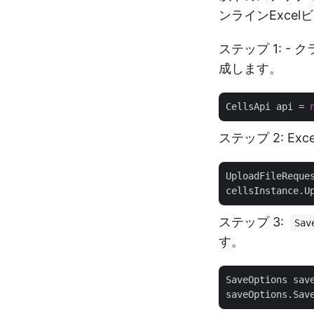
ンラインExce
ステップ 1: 
成します。
CellsApi api = 
ステップ 2: 
UploadFileReque
ステップ 3:
Sav
す。
SaveOptions sav
saveOptions.Sav