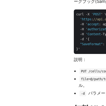
ークブック(Samp
curl -X 
'POST
' \
'https
:
//api.
  -H 
'accept
: a
  -H 
'authoriza
  -H 
'Content
-T
  -d '{

"SaveFormat"
:
説明：
PUT /cells/co
file=@/path/t
ル。
パラメー
-d