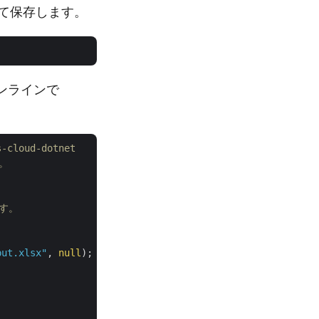
として保存します。
オンラインで
s-cloud-dotnet
い。
ます。
put.xlsx"
, 
null
);
