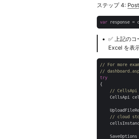
ステップ 4:
Pos
var
✅ 上記のコ
Excel 
// For more exa
// dashboar
try
{

// CellsA
    CellsApi ce
    UploadFileR
// cloud
    cellsInstanc
    SaveOptions