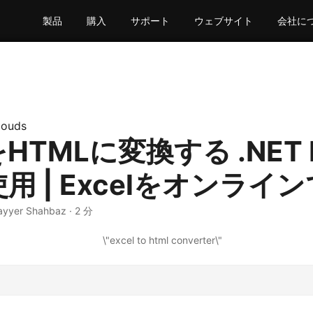
製品
購入
サポート
ウェブサイト
会社に
louds
lをHTMLに変換する .NET 
使用 | Excelをオンライ
ayyer Shahbaz · 2 分