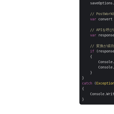
    saveOptions
// PostW
var
 convert
// APIを呼
var
 respons
// 変換が成
if
 (respons
    {

        Console
        Console.
    }

catch
 (
Exceptio
{

    Console.Wri