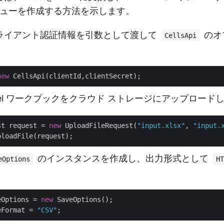
lビューを作成する方法を示します。
- クライアント認証情報を引数として渡して
のオ
CellsApi
new
Excel ワークブックをクラウド ストレージにアップロード
st request = 
new
 UploadFileRequest(
"input.xlsx"
, 
"input.
のインスタンスを作成し、出力形式として
eOptions
HT
eOptions = 
new
 SaveOptions();

eFormat = 
"CSV"