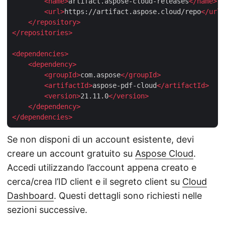
<
name
>
artifact.aspose-cloud-releases
</
name
>
<
url
>
https://artifact.aspose.cloud/repo
</
url
>
</
repository
>
</
repositories
>
<
dependencies
>
<
dependency
>
<
groupId
>
com.aspose
</
groupId
>
<
artifactId
>
aspose-pdf-cloud
</
artifactId
>
<
version
>
21.11.0
</
version
>
</
dependency
>
</
dependencies
>
Se non disponi di un account esistente, devi
creare un account gratuito su
Aspose Cloud
.
Accedi utilizzando l’account appena creato e
cerca/crea l’ID client e il segreto client su
Cloud
Dashboard
. Questi dettagli sono richiesti nelle
sezioni successive.