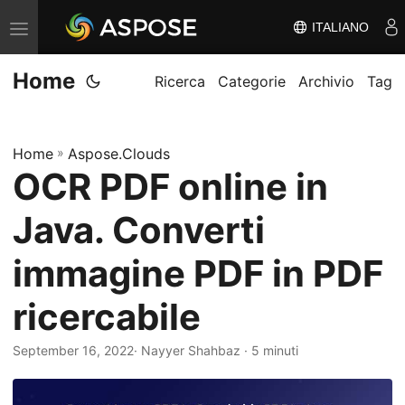
ITALIANO
V
ä
Home
x
Ricerca
Categorie
Archivio
Tag
l
a
Home
»
Aspose.Clouds
n
OCR PDF online in
a
v
Java. Converti
i
g
immagine PDF in PDF
e
ricercabile
r
i
September 16, 2022
· Nayyer Shahbaz · 5 minuti
n
g