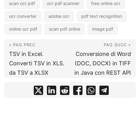
scan ocr pdf
ocr pdf scanner
free online ocr
ocr converter
adobe ocr
pdf text recognition
online ocr pdf
scan pdf online
image pdf
« PAG PREC
PAG SUCC »
TSV in Excel.
Conversione di Word
Converti TSV in XLS.
(DOC, DOCX) in TIFF
da TSV a XLSX
in Java con REST API