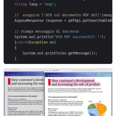
String
 lang = 
"eng"
;

//  eseguire l'OCR sul documento PDF dell'immagin
    AsposeResponse response = pdfApi.putSearchableDoc
// stampa messaggio di successo
    System.out.println(
"OCR PDF successfull !"
);

    }
catch
(
Exception
 ex)

    {

        System.out.println(ex.getMessage());
