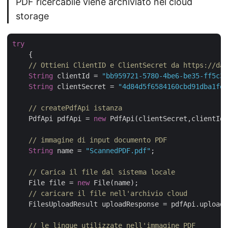
PDF ricercabile viene archiviato nel cloud
storage
try
    {

// Ottieni ClientID e ClientSecret da https://das
String
 clientId = 
"bb959721-5780-4be6-be35-ff5c3a
String
 clientSecret = 
"4d84d5f6584160cbd91dba1fe1
// createPdfApi istanza
    PdfApi pdfApi = 
new
 PdfApi(clientSecret,clientId)
// immagine di input documento PDF
String
 name = 
"ScannedPDF.pdf"
;	        

// Carica il file dal sistema locale
    File file = 
new
 File(name);

// caricare il file nell'archivio cloud
    FilesUploadResult uploadResponse = pdfApi.uploadF
// le lingue utilizzate nell'immagine PDF