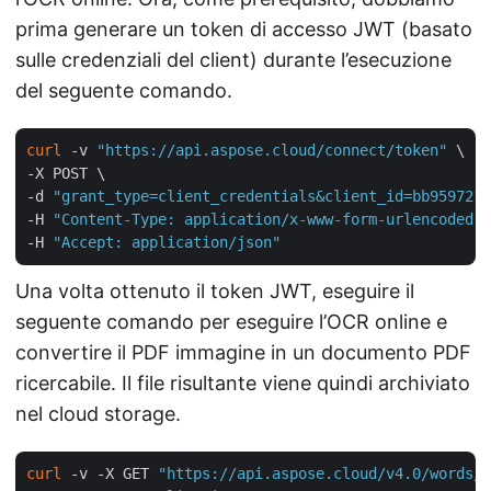
prima generare un token di accesso JWT (basato
sulle credenziali del client) durante l’esecuzione
del seguente comando.
curl
 -v 
"https://api.aspose.cloud/connect/token"
 \

-X POST \

-d 
"grant_type=client_credentials&client_id=bb959721-
-H 
"Content-Type: application/x-www-form-urlencoded"
 
-H 
"Accept: application/json"
Una volta ottenuto il token JWT, eseguire il
seguente comando per eseguire l’OCR online e
convertire il PDF immagine in un documento PDF
ricercabile. Il file risultante viene quindi archiviato
nel cloud storage.
curl
 -v -X GET 
"https://api.aspose.cloud/v4.0/words/R