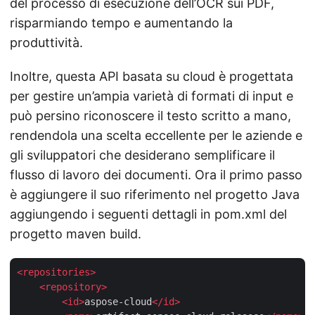
del processo di esecuzione dell’OCR sui PDF,
risparmiando tempo e aumentando la
produttività.
Inoltre, questa API basata su cloud è progettata
per gestire un’ampia varietà di formati di input e
può persino riconoscere il testo scritto a mano,
rendendola una scelta eccellente per le aziende e
gli sviluppatori che desiderano semplificare il
flusso di lavoro dei documenti. Ora il primo passo
è aggiungere il suo riferimento nel progetto Java
aggiungendo i seguenti dettagli in pom.xml del
progetto maven build.
<
repositories
>
<
repository
>
<
id
>
aspose-cloud
</
id
>