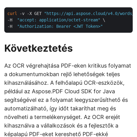
curl
 -v -X GET 
"https://api.aspose.cloud/v4.0/words/R
-H  
"accept: application/octet-stream"
 \

-H  
"Authorization: Bearer <JWT Token>"
Következtetés
Az OCR végrehajtása PDF-eken kritikus folyamat
a dokumentumokban rejlő lehetőségek teljes
kihasználásához. A felhőalapú OCR-eszközök,
például az Aspose.PDF Cloud SDK for Java
segítségével ez a folyamat leegyszerűsíthető és
automatizálható, így időt takaríthat meg és
növelheti a termelékenységet. Az OCR erejét
kihasználva a vállalkozások és a fejlesztők a
képalapú PDF-eket kereshető PDF-ekké