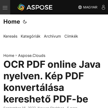
MAGYAR
T
o
Home
g
g
l
Keresés
Kategóriák
Archívum
Címkék
e
n
Home
a
»
Aspose.Clouds
OCR PDF online Java
v
i
nyelven. Kép PDF
g
a
konvertálása
t
kereshető PDF-be
i
o
September 16, 2022
· Nayyer Shahbaz · 5 perc