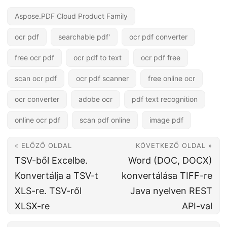
Aspose.PDF Cloud Product Family
ocr pdf
searchable pdf'
ocr pdf converter
free ocr pdf
ocr pdf to text
ocr pdf free
scan ocr pdf
ocr pdf scanner
free online ocr
ocr converter
adobe ocr
pdf text recognition
online ocr pdf
scan pdf online
image pdf
« ELŐZŐ OLDAL
KÖVETKEZŐ OLDAL »
TSV-ből Excelbe.
Word (DOC, DOCX)
Konvertálja a TSV-t
konvertálása TIFF-re
XLS-re. TSV-ről
Java nyelven REST
XLSX-re
API-val