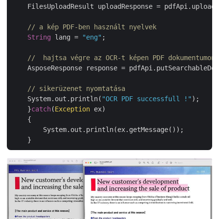
    FilesUploadResult uploadResponse = pdfApi.uploadF
// a kép PDF-ben használt nyelvek
String
 lang = 
"eng"
;

//  hajtsa végre az OCR-t képen PDF dokumentumon
    AsposeResponse response = pdfApi.putSearchableDoc
// sikerüzenet nyomtatása
    System.out.println(
"OCR PDF successfull !"
);

    }
catch
(
Exception
 ex)

    {

        System.out.println(ex.getMessage());
