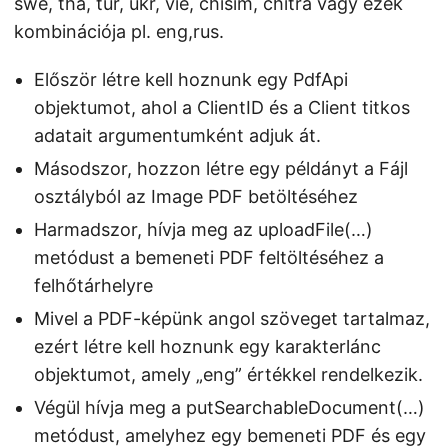
swe, tha, tur, ukr, vie, chisim, chitra vagy ezek
kombinációja pl. eng,rus.
Először létre kell hoznunk egy PdfApi
objektumot, ahol a ClientID és a Client titkos
adatait argumentumként adjuk át.
Másodszor, hozzon létre egy példányt a Fájl
osztályból az Image PDF betöltéséhez
Harmadszor, hívja meg az uploadFile(…)
metódust a bemeneti PDF feltöltéséhez a
felhőtárhelyre
Mivel a PDF-képünk angol szöveget tartalmaz,
ezért létre kell hoznunk egy karakterlánc
objektumot, amely „eng” értékkel rendelkezik.
Végül hívja meg a putSearchableDocument(…)
metódust, amelyhez egy bemeneti PDF és egy