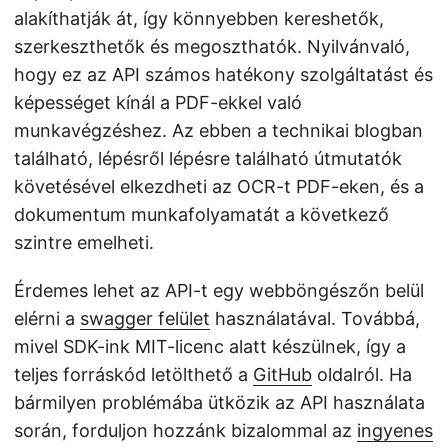
alakíthatják át, így könnyebben kereshetők,
szerkeszthetők és megoszthatók. Nyilvánvaló,
hogy ez az API számos hatékony szolgáltatást és
képességet kínál a PDF-ekkel való
munkavégzéshez. Az ebben a technikai blogban
található, lépésről lépésre található útmutatók
követésével elkezdheti az OCR-t PDF-eken, és a
dokumentum munkafolyamatát a következő
szintre emelheti.
Érdemes lehet az API-t egy webböngészőn belül
elérni a
swagger felület
használatával. Továbbá,
mivel SDK-ink MIT-licenc alatt készülnek, így a
teljes forráskód letölthető a
GitHub
oldalról. Ha
bármilyen problémába ütközik az API használata
során, forduljon hozzánk bizalommal az
ingyenes