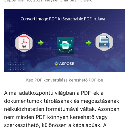
n
Kép PDF konvertálása kereshető PDF-be
A mai adatközpontú világban a
PDF-ek
a
dokumentumok tárolásának és megosztásának
nélkülözhetetlen formátumává váltak. Azonban
nem minden PDF könnyen kereshető vagy
szerkeszthető, különösen a képalapúak. A