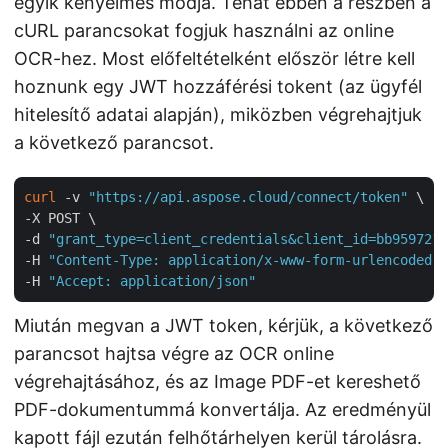
egyik kényelmes módja. Tehát ebben a részben a
cURL parancsokat fogjuk használni az online
OCR-hez. Most előfeltételként először létre kell
hoznunk egy JWT hozzáférési tokent (az ügyfél
hitelesítő adatai alapján), miközben végrehajtjuk
a következő parancsot.
curl
 -v 
"https://api.aspose.cloud/connect/token"
 \

-X POST \

-d 
"grant_type=client_credentials&client_id=bb959721-
-H 
"Content-Type: application/x-www-form-urlencoded"
 
-H 
"Accept: application/json"
Miután megvan a JWT token, kérjük, a következő
parancsot hajtsa végre az OCR online
végrehajtásához, és az Image PDF-et kereshető
PDF-dokumentummá konvertálja. Az eredményül
kapott fájl ezután felhőtárhelyen kerül tárolásra.