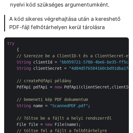
nyelvi kód szükséges argumentumként.
A kód sikeres végrehajtása után a kereshető
PDF-fájl felhőtárhelyen kerül tárolásra
try
    {

// Szerezze be a ClientID-t és a ClientSecret-et 
String
 clientId = 
"bb959721-5780-4be6-be35-ff5c3a
String
 clientSecret = 
"4d84d5f6584160cbd91dba1fe1
// createPdfApi példány
    PdfApi pdfApi = 
new
 PdfApi(clientSecret,clientId)
// bemeneti kép PDF dokumentum
String
 name = 
"ScannedPDF.pdf"
;	        

// Töltse be a fájlt a helyi rendszerről
    File file = 
new
 File(name);

// töltse fel a fájlt a felhőtárhelyre