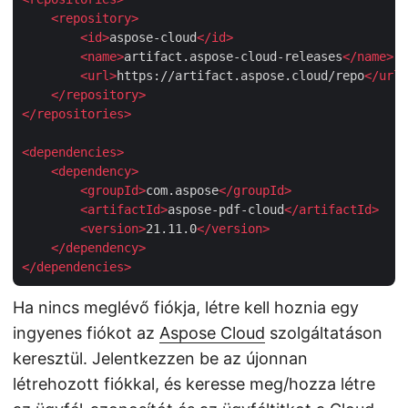
<
repository
>
<
id
>
aspose-cloud
</
id
>
<
name
>
artifact.aspose-cloud-releases
</
name
>
<
url
>
https://artifact.aspose.cloud/repo
</
url
>
</
repository
>
</
repositories
>
<
dependencies
>
<
dependency
>
<
groupId
>
com.aspose
</
groupId
>
<
artifactId
>
aspose-pdf-cloud
</
artifactId
>
<
version
>
21.11.0
</
version
>
</
dependency
>
</
dependencies
>
Ha nincs meglévő fiókja, létre kell hoznia egy
ingyenes fiókot az
Aspose Cloud
szolgáltatáson
keresztül. Jelentkezzen be az újonnan
létrehozott fiókkal, és keresse meg/hozza létre