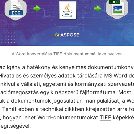
A Word konvertálása TIFF-dokumentummá Java nyelven
az igény a hatékony és kényelmes dokumentumkonv
ivatalos és személyes adatok tárolására MS
Word
do
kívül a vállalati, egyetemi és kormányzati szervezete
mációmegosztás egyik népszerű fájlformátuma. Most,
k a dokumentumok jogosulatlan manipulálását, a Wo
. Tehát ebben a technikai cikkben kifejezetten arra 
i, hogyan lehet Word-dokumentumokat
TIFF
képekké 
egítségével.