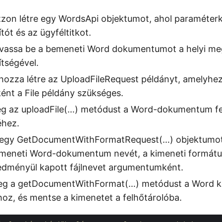
zzon létre egy WordsApi objektumot, ahol paraméterk
tót és az ügyféltitkot.
vassa be a bemeneti Word dokumentumot a helyi megh
tségével.
hozza létre az UploadFileRequest példányt, amelyhe
nt a File példány szükséges.
eg az uploadFile(…) metódust a Word-dokumentum fe
éhez.
 egy GetDocumentWithFormatRequest(…) objektumo
meneti Word-dokumentum nevét, a kimeneti formátu
redményül kapott fájlnevet argumentumként.
meg a getDocumentWithFormat(…) metódust a Word 
oz, és mentse a kimenetet a felhőtárolóba.