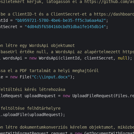
észletekért kérjük, látogasson el a https://github.com/a
 be a ClientID-t és a ClientSecret-et a https://dashboar
ntId = 
"bb959721-5780-4be6-be35-ff5c3a6aa4a2"
;

ntSecret = 
"4d84d5f6584160cbd91dba1fe145db14"
;

on létre egy WordsApi objektumot
 baseUrl értéke null, a WordsApi az alapértelmezett http
i wordsApi = 
new
 WordsApi(clientId, clientSecret, 
null
);

ssa el a PDF tartalmát a helyi meghajtóról
le = 
new
 File(
"C:\\input.docx"
);

feltöltési kérés létrehozása
ileRequest uploadRequest = 
new
 UploadFileRequest(Files.r
 feltöltése felhőtárhelyre
.uploadFile(uploadRequest);

on létre dokumentumkonverziós kérelem objektumot, miközb
mentWithFormatRequest request = 
new
 GetDocumentWithForma