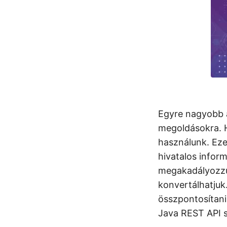
Egyre nagyobb 
megoldásokra. H
használunk. Ezen
hivatalos infor
megakadályozzu
konvertálhatjuk
összpontosítan
Java REST API s