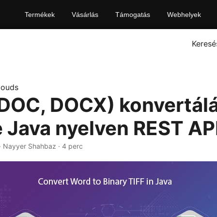
Termékek
Vásárlás
Támogatás
Webhelyek
Keresé
louds
DOC, DOCX) konvertál
e Java nyelven REST AP
· Nayyer Shahbaz · 4 perc