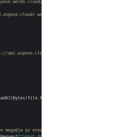
spose-words-cloud/aspose-words-cloud-java oldalra
d.aspose.cloud/ webhelyről
s://api.aspose.cloud címet használja
eadAllBytes(file.toPath()), 
"input.docs"
, 
null
);

en megadja az eredményül kapott tiff nevet
tRequest(
"input.docx"
, 
"TIFF"
, 
""
, 
"default"
,
""
, 
""
, 
""
,