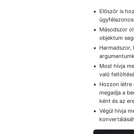
Először is ho
ügyfélazonosí
Másodszor ol
objektum segí
Harmadszor, 
argumentumké
Most hívja m
való feltöltés
Hozzon létre
megadja a be
ként és az e
Végül hívja 
konvertálásáh