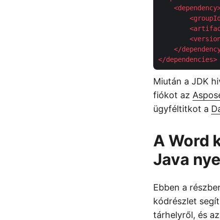
<
dependency
<
groupI
<
artifa
<
versio
</
dependenc
</
dependencies
>
Miután a JDK hi
fiókot az
Aspos
ügyféltitkot a
D
A Word 
Java nye
Ebben a részbe
kódrészlet segí
tárhelyről, és a