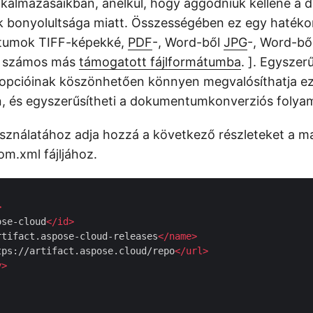
lkalmazásaikban, anélkül, hogy aggódniuk kellene 
k bonyolultsága miatt. Összességében ez egy haték
umok TIFF-képekké,
PDF
-, Word-ből
JPG
-, Word-bő
s számos más
támogatott fájlformátumba
. ]. Egyszer
opcióinak köszönhetően könnyen megvalósíthatja ez
, és egyszerűsítheti a dokumentumkonverziós folya
ználatához adja hozzá a következő részleteket a m
om.xml fájljához.
>
ose-cloud
</
id
>
rtifact.aspose-cloud-releases
</
name
>
tps://artifact.aspose.cloud/repo
</
url
>
y
>