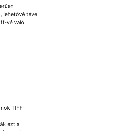
zerűen
, lehetővé téve
ff-vé való
umok TIFF-
ó
ák ezt a