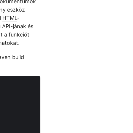
a dokumentumok
ony eszköz
l
HTML
-
ű API-jának és
t a funkciót
matokat.
aven build