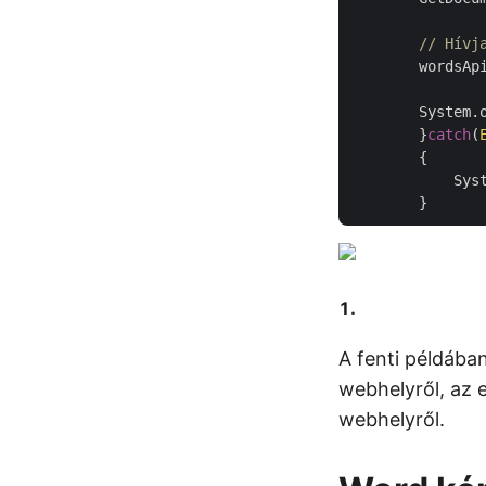
// Hívj
        wordsApi
        System.
	}
catch
(
	{

	    System.out.println(ex);

A fenti példáb
webhelyről, az
webhelyről.