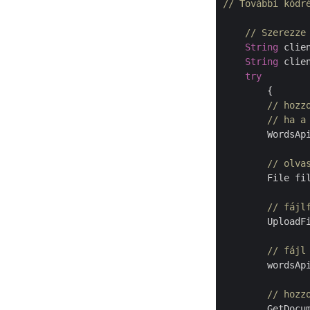
// További kódr
// Szerezze
String
 clie
String
 clie
try
	{

// hozz
// ha a
        WordsAp
// olva
        File fi
// fájl
        UploadF
// fájl
        wordsApi
// hozz
        GetDocu