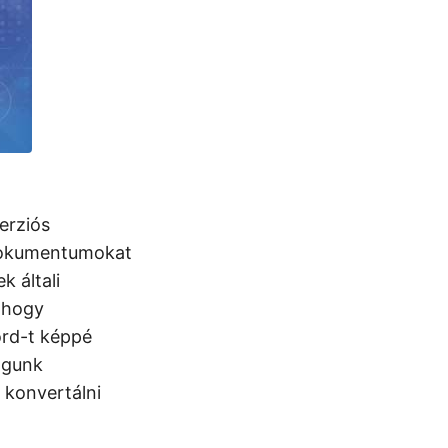
erziós
kumentumokat
k általi
 hogy
rd-t képpé
fogunk
konvertálni