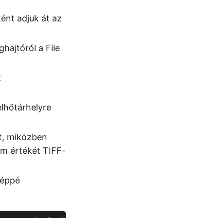
ént adjuk át az
ajtóról a File
z
lhőtárhelyre
t, miközben
m értékét TIFF-
képpé