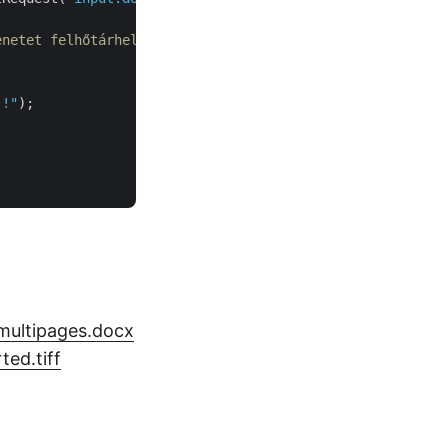
enetet felhőtárhelyre menti
 !"
);

multipages.docx
ted.tiff