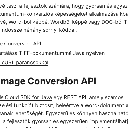
ővé teszi a fejlesztők számára, hogy gyorsan és egys
okumentum-konverziós képességeket alkalmazásaikba
-vé, Word-ből képpé, Wordből képpé vagy DOC-ból Ti
indössze néhány sornyi kóddal.
e Conversion API
rtálása TIFF-dokumentummá Java nyelven
 cURL parancsokkal
Image Conversion API
s Cloud SDK for Java
egy REST API, amely számos
lési funkciót biztosít, beleértve a Word-dokument
sának lehetőségét. Egyszerű és könnyen használhat
el a fejlesztők gyorsan és egyszerűen implementálhatj