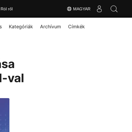
Ról ről
MAGYAR
s
Kategóriák
Archívum
Címkék
ása
I-val