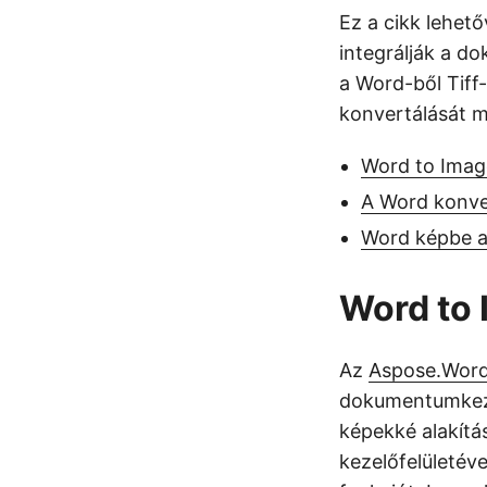
Ez a cikk lehet
integrálják a d
a Word-ből Tiff
konvertálását m
Word to Imag
A Word konve
Word képbe a
Word to 
Az
Aspose.Word
dokumentumkeze
képekké alakítá
kezelőfelületév