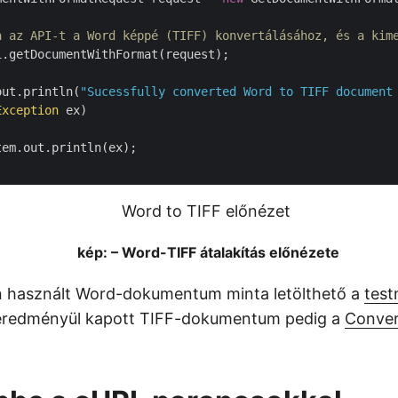
a az API-t a Word képpé (TIFF) konvertálásához, és a kim
.getDocumentWithFormat(request);

out.println(
"Sucessfully converted Word to TIFF document
Exception
 ex)

kép: – Word-TIFF átalakítás előnézete
an használt Word-dokumentum minta letölthető a
test
 eredményül kapott TIFF-dokumentum pedig a
Conver