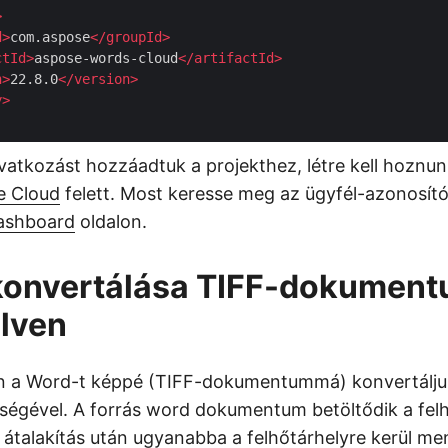
>
d
>
com.aspose
</
groupId
>
ctId
>
aspose-words-cloud
</
artifactId
>
n
>
22.8.0
</
version
>
y
>
vatkozást hozzáadtuk a projekthez, létre kell hoznu
e Cloud
felett. Most keresse meg az ügyfél-azonosító
ashboard
oldalon.
konvertálása TIFF-dokumen
lven
n a Word-t képpé (TIFF-dokumentummá) konvertálju
tségével. A forrás word dokumentum betöltődik a fel
z átalakítás után ugyanabba a felhőtárhelyre kerül me