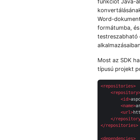
funkciót Java-a
konvertálásána
Word-dokument
formátumba, é
testreszabható 
alkalmazásaiban
Most az SDK has
típusú projekt p
<
repositories
>
<
repository
<
id
>
asp
<
name
>
a
<
url
>
ht
</
repositor
</
repositories
>
<
dependencies
>