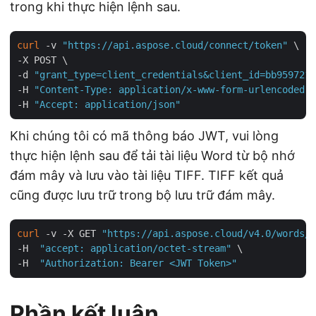
trong khi thực hiện lệnh sau.
curl
 -v 
"https://api.aspose.cloud/connect/token"
 \

-X POST \

-d 
"grant_type=client_credentials&client_id=bb959721-
-H 
"Content-Type: application/x-www-form-urlencoded"
 
-H 
"Accept: application/json"
Khi chúng tôi có mã thông báo JWT, vui lòng
thực hiện lệnh sau để tải tài liệu Word từ bộ nhớ
đám mây và lưu vào tài liệu TIFF. TIFF kết quả
cũng được lưu trữ trong bộ lưu trữ đám mây.
curl
 -v -X GET 
"https://api.aspose.cloud/v4.0/words/R
-H  
"accept: application/octet-stream"
 \

-H  
"Authorization: Bearer <JWT Token>"
Phần kết luận