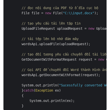
// đọc nội dung của PDF từ ổ đĩa cục bộ
        File file = 
new
 File(
"C:\\input.docx"
);

// tạo yêu cầu tải lên tập tin
        UploadFileRequest uploadRequest = 
new
 UploadF
// tải tệp lên bộ nhớ đám mây
        wordsApi.uploadFile(uploadRequest);

// tạo đối tượng yêu cầu chuyển đổi tài liệu 
        GetDocumentWithFormatRequest request = 
new
 Ge
// Gọi API để chuyển đổi Word thành Hình ảnh 
        wordsApi.getDocumentWithFormat(request);

        System.out.println(
"Sucessfully converted Wor
	}
catch
(
Exception
 ex)

	{

	    System.out.println(ex);
