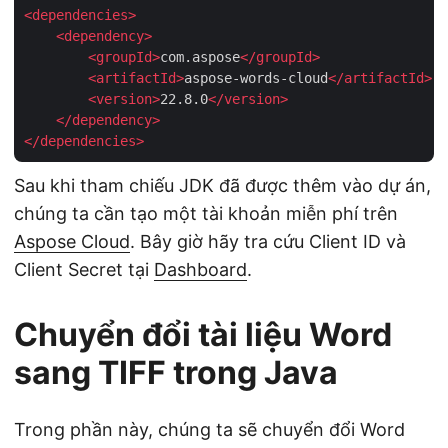
<
dependencies
>
<
dependency
>
<
groupId
>
com.aspose
</
groupId
>
<
artifactId
>
aspose-words-cloud
</
artifactId
>
<
version
>
22.8.0
</
version
>
</
dependency
>
</
dependencies
>
Sau khi tham chiếu JDK đã được thêm vào dự án,
chúng ta cần tạo một tài khoản miễn phí trên
Aspose Cloud
. Bây giờ hãy tra cứu Client ID và
Client Secret tại
Dashboard
.
Chuyển đổi tài liệu Word
sang TIFF trong Java
Trong phần này, chúng ta sẽ chuyển đổi Word