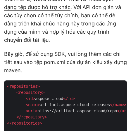
dạng tệp được hỗ trợ khác
. Với API đơn giản và
các tùy chọn có thể tùy chỉnh, bạn có thể dễ
dàng triển khai chức năng này trong các ứng
dụng của mình và hợp lý hóa các quy trình
chuyển đổi tài liệu.
Bây giờ, để sử dụng SDK, vui lòng thêm các chi
tiết sau vào tệp pom.xml của dự án kiểu xây dựng
maven.
<
repositories
>
<
repository
>
<
id
>
aspose-cloud
</
id
>
<
name
>
artifact.aspose-cloud-releases
</
name
>
<
url
>
https://artifact.aspose.cloud/repo
</
url
>
</
repository
>
</
repositories
>