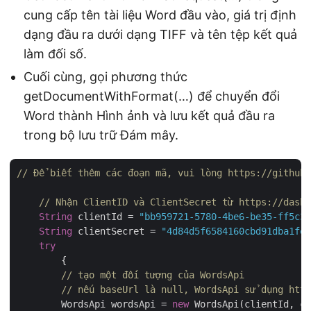
cung cấp tên tài liệu Word đầu vào, giá trị định
dạng đầu ra dưới dạng TIFF và tên tệp kết quả
làm đối số.
Cuối cùng, gọi phương thức
getDocumentWithFormat(…) để chuyển đổi
Word thành Hình ảnh và lưu kết quả đầu ra
trong bộ lưu trữ Đám mây.
// Để biết thêm các đoạn mã, vui lòng https://github.
// Nhận ClientID và ClientSecret từ https://dashb
String
 clientId = 
"bb959721-5780-4be6-be35-ff5c3a
String
 clientSecret = 
"4d84d5f6584160cbd91dba1fe1
try
	{

// tạo một đối tượng của WordsApi
// nếu baseUrl là null, WordsApi sử dụng http
        WordsApi wordsApi = 
new
 WordsApi(clientId, cl