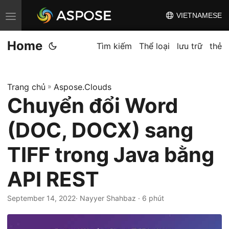
VIETNAMESE
C
h
Home
u
Tìm kiếm
Thể loại
lưu trữ
thẻ
y
ể
Trang chủ
»
Aspose.Clouds
n
Chuyển đổi Word
đ
ổ
(DOC, DOCX) sang
i
đ
TIFF trong Java bằng
i
API REST
ề
u
September 14, 2022
· Nayyer Shahbaz · 6 phút
h
ư