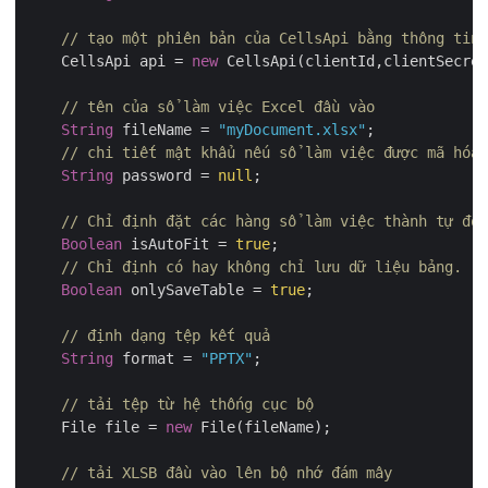
// tạo một phiên bản của CellsApi bằng thông tin 
    CellsApi api = 
new
 CellsApi(clientId,clientSecret
// tên của sổ làm việc Excel đầu vào
String
 fileName = 
"myDocument.xlsx"
;

// chi tiết mật khẩu nếu sổ làm việc được mã hóa
String
 password = 
null
;

// Chỉ định đặt các hàng sổ làm việc thành tự độn
Boolean
 isAutoFit = 
true
;

// Chỉ định có hay không chỉ lưu dữ liệu bảng.
Boolean
 onlySaveTable = 
true
;

// định dạng tệp kết quả
String
 format = 
"PPTX"
;

// tải tệp từ hệ thống cục bộ
    File file = 
new
 File(fileName);	

// tải XLSB đầu vào lên bộ nhớ đám mây