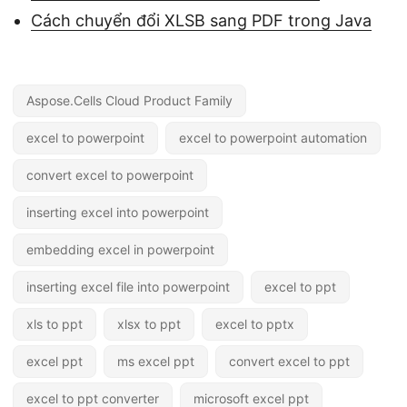
Cách chuyển đổi XLSB sang PDF trong Java
Aspose.Cells Cloud Product Family
excel to powerpoint
excel to powerpoint automation
convert excel to powerpoint
inserting excel into powerpoint
embedding excel in powerpoint
inserting excel file into powerpoint
excel to ppt
xls to ppt
xlsx to ppt
excel to pptx
excel ppt
ms excel ppt
convert excel to ppt
excel to ppt converter
microsoft excel ppt