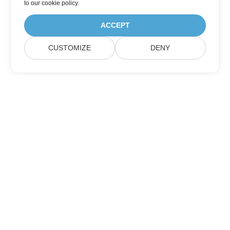
to
our cookie policy
.
ACCEPT
CUSTOMIZE
DENY
Trang Chủ
Các Sản Phẩm
Bản Phát Hành Mới