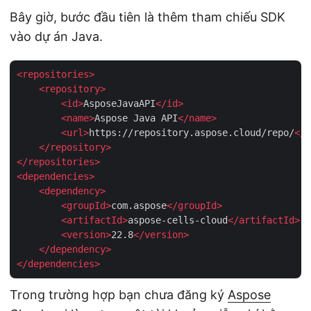
Bây giờ, bước đầu tiên là thêm tham chiếu SDK
vào dự án Java.
<
repositories
>
<
repository
>
<
id
>
AsposeJavaAPI
</
id
>
<
name
>
Aspose Java API
</
name
>
<
url
>
https://repository.aspose.cloud/repo/
</
u
</
repository
>
</
repositories
>
<
dependencies
>
<
dependency
>
<
groupId
>
com.aspose
</
groupId
>
<
artifactId
>
aspose-cells-cloud
</
artifactId
>
<
version
>
22.8
</
version
>
</
dependency
>
</
dependencies
>
Trong trường hợp bạn chưa đăng ký
Aspose