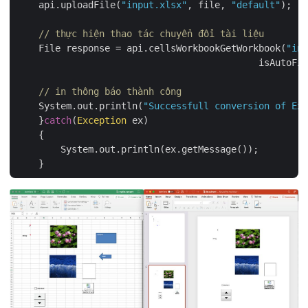
    api.uploadFile(
"input.xlsx"
, file, 
"default"
);

// thực hiện thao tác chuyển đổi tài liệu
    File response = api.cellsWorkbookGetWorkbook(
"inp
	    			            isAut
// in thông báo thành công
    System.out.println(
"Successfull conversion of Exc
    }
catch
(
Exception
 ex)

    {

        System.out.println(ex.getMessage());
