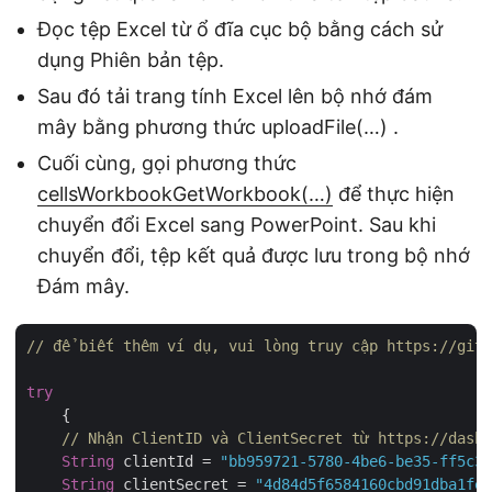
Đọc tệp Excel từ ổ đĩa cục bộ bằng cách sử
dụng Phiên bản tệp.
Sau đó tải trang tính Excel lên bộ nhớ đám
mây bằng phương thức uploadFile(…) .
Cuối cùng, gọi phương thức
cellsWorkbookGetWorkbook(…)
để thực hiện
chuyển đổi Excel sang PowerPoint. Sau khi
chuyển đổi, tệp kết quả được lưu trong bộ nhớ
Đám mây.
// để biết thêm ví dụ, vui lòng truy cập https://gith
try
    {

// Nhận ClientID và ClientSecret từ https://dashb
String
 clientId = 
"bb959721-5780-4be6-be35-ff5c3a
String
 clientSecret = 
"4d84d5f6584160cbd91dba1fe1