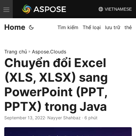
VIETNAMESE
C
h
Home
u
Tìm kiếm
Thể loại
lưu trữ
thẻ
y
ể
Trang chủ
»
Aspose.Clouds
n
Chuyển đổi Excel
đ
ổ
(XLS, XLSX) sang
i
đ
PowerPoint (PPT,
i
PPTX) trong Java
ề
u
September 13, 2022
· Nayyer Shahbaz · 6 phút
h
ư