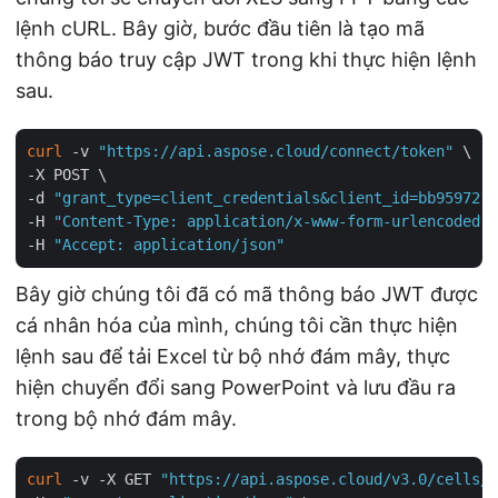
lệnh cURL. Bây giờ, bước đầu tiên là tạo mã
thông báo truy cập JWT trong khi thực hiện lệnh
sau.
curl
 -v 
"https://api.aspose.cloud/connect/token"
 \

-X POST \

-d 
"grant_type=client_credentials&client_id=bb959721-
-H 
"Content-Type: application/x-www-form-urlencoded"
 
-H 
"Accept: application/json"
Bây giờ chúng tôi đã có mã thông báo JWT được
cá nhân hóa của mình, chúng tôi cần thực hiện
lệnh sau để tải Excel từ bộ nhớ đám mây, thực
hiện chuyển đổi sang PowerPoint và lưu đầu ra
trong bộ nhớ đám mây.
curl
 -v -X GET 
"https://api.aspose.cloud/v3.0/cells/i