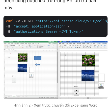
được cũng được lưu trữ trong Bộ lưu trữ đám
mây.
curl
 -v -X GET 
"https://api.aspose.cloud/v3.0/cells/m
-H  
"accept: application/json"
 \

-H  
"authorization: Bearer <JWT Token>"
Hình ảnh 2:- Xem trước chuyển đổi Excel sang Word