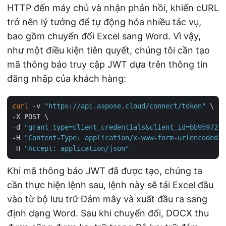
HTTP đến máy chủ và nhận phản hồi, khiến cURL
trở nên lý tưởng để tự động hóa nhiều tác vụ,
bao gồm chuyển đổi Excel sang Word. Vì vậy,
như một điều kiện tiên quyết, chúng tôi cần tạo
mã thông báo truy cập JWT dựa trên thông tin
đăng nhập của khách hàng:
curl
 -v 
"https://api.aspose.cloud/connect/token"
 \

-X POST \

-d 
"grant_type=client_credentials&client_id=bb959721-
-H 
"Content-Type: application/x-www-form-urlencoded"
 
-H 
"Accept: application/json"
Khi mã thông báo JWT đã được tạo, chúng ta
cần thực hiện lệnh sau, lệnh này sẽ tải Excel đầu
vào từ bộ lưu trữ Đám mây và xuất đầu ra sang
định dạng Word. Sau khi chuyển đổi, DOCX thu