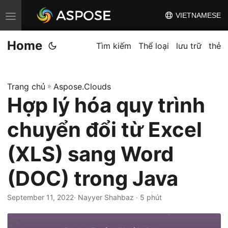
VIETNAMESE
C
h
Home
u
Tìm kiếm
Thể loại
lưu trữ
thẻ
y
ể
Trang chủ
»
Aspose.Clouds
n
Hợp lý hóa quy trình
đ
ổ
chuyển đổi từ Excel
i
đ
(XLS) sang Word
i
(DOC) trong Java
ề
u
September 11, 2022
· Nayyer Shahbaz · 5 phút
h
ư