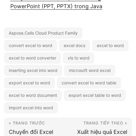
PowerPoint (PPT, PPTX) trong Java
Aspose.Cells Cloud Product Family
convert excel to word
excel docs
excel to word
excel to word converter
xls to word
inserting excel into word
microsoft word excel
export excel to word
convert excel to word table
excel to word document
export excel table to word
import excel into word
« TRANG TRƯỚC
TRANG TIẾP THEO »
Chuyển đổi Excel
Xuất hiệu quả Excel