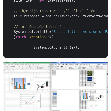
    File file = 
new
 File(fileName);	

// thực hiện thao tác chuyển đổi tài liệu
    File response = api.cellsWorkbookPutConvertWorkbo
// in thông báo thành công
    System.out.println(
"Successfull conversion of Exc
    }
catch
(
Exception
 ex)

    {

	      System.out.println(ex);
