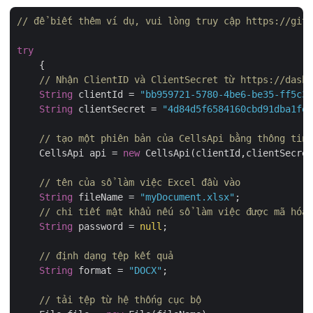
// để biết thêm ví dụ, vui lòng truy cập https://gith
try
    {

// Nhận ClientID và ClientSecret từ https://dashb
String
 clientId = 
"bb959721-5780-4be6-be35-ff5c3a
String
 clientSecret = 
"4d84d5f6584160cbd91dba1fe1
// tạo một phiên bản của CellsApi bằng thông tin 
    CellsApi api = 
new
 CellsApi(clientId,clientSecret
// tên của sổ làm việc Excel đầu vào
String
 fileName = 
"myDocument.xlsx"
;

// chi tiết mật khẩu nếu sổ làm việc được mã hóa
String
 password = 
null
;

// định dạng tệp kết quả
String
 format = 
"DOCX"
;

// tải tệp từ hệ thống cục bộ