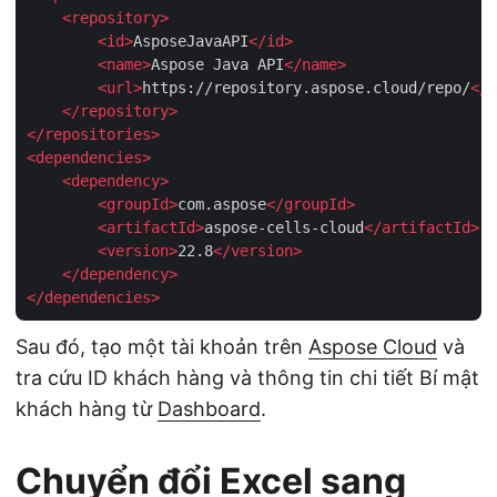
<
repository
>
<
id
>
AsposeJavaAPI
</
id
>
<
name
>
Aspose Java API
</
name
>
<
url
>
https://repository.aspose.cloud/repo/
</
u
</
repository
>
</
repositories
>
<
dependencies
>
<
dependency
>
<
groupId
>
com.aspose
</
groupId
>
<
artifactId
>
aspose-cells-cloud
</
artifactId
>
<
version
>
22.8
</
version
>
</
dependency
>
</
dependencies
>
Sau đó, tạo một tài khoản trên
Aspose Cloud
và
tra cứu ID khách hàng và thông tin chi tiết Bí mật
khách hàng từ
Dashboard
.
Chuyển đổi Excel sang