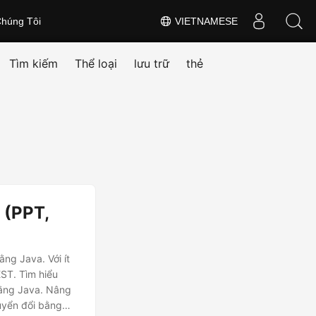
húng Tôi
VIETNAMESE
Tìm kiếm
Thể loại
lưu trữ
thẻ
 (PPT,
ng Java. Với ít
EST. Tìm hiểu
bằng Java. Nâng
uyển đổi bằng