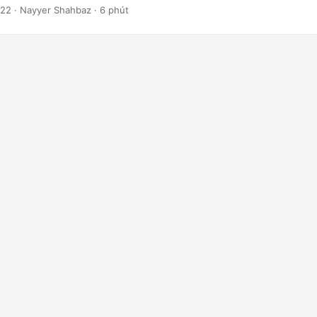
iện tất cả các chuyển đổi mà không cần tự động hóa MS Office.
022
· Nayyer Shahbaz · 6 phút