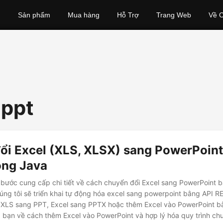
Sản phẩm
Mua hàng
Hỗ Trợ
Trang Web
Về C
 ppt
ổi Excel (XLS, XLSX) sang PowerPoint
ong Java
ước cung cấp chi tiết về cách chuyển đổi Excel sang PowerPoint bằ
ng tôi sẽ triển khai tự động hóa excel sang powerpoint bằng API R
 XLS sang PPT, Excel sang PPTX hoặc thêm Excel vào PowerPoint 
a bạn về cách thêm Excel vào PowerPoint và hợp lý hóa quy trình ch