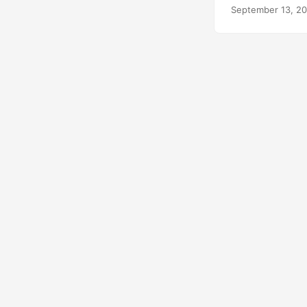
API REST. Thực h
September 13, 2