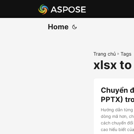
Home
Trang chủ
»
Tags
xlsx to
Chuyển đ
PPTX) tr
Hướng dẫn từng b
dòng mã hơn, chú
cách chuyển đổi
cao hiểu biết củ