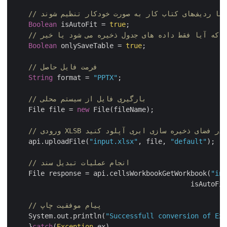
Boolean
 isAutoFit = 
true
;

Boolean
 onlySaveTable = 
true
;

// فرمت فایل حاصل
String
 format = 
"PPTX"
;

// بارگیری فایل از سیستم محلی
    File file = 
new
 File(fileName);	

ودی XLSB را در فضای ذخیره سازی ابری آپلود کنید
    api.uploadFile(
"input.xlsx"
, file, 
"default"
);

// انجام عملیات تبدیل سند
    File response = api.cellsWorkbookGetWorkbook(
"i
	    			            isA
// پیام موفقیت چاپ
    System.out.println(
"Successfull conversion of E
    }
catch
(
Exception
 ex)
