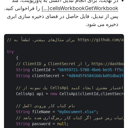
در نهایت، برای انجام تبدیل اکسل به پاورپوینت، متد
cellsWorkbookGetWorkbook(…)
را فراخوانی کنید.
پس از تبدیل، فایل حاصل در فضای ذخیره سازی ابری
ذخیره می شود.
try
    {

String
 clientId = 
"bb959721-5780-4be6-be35-ff5c
String
 clientSecret = 
"4d84d5f6584160cbd91dba1f
C با استفاده از اعتبار مشتری ایجاد کنید
    CellsApi api = 
new
 CellsApi(clientId,clientSecre
// نام کتاب کار ورودی اکسل
String
 fileName = 
"myDocument.xlsx"
;

 جزئیات رمز عبور اگر کتاب کار رمزگذاری شده باشد
String
 password = 
null
;
