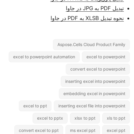
تبدیل PDF به JPG در جاوا
نحوه تبدیل XLSB به PDF در جاوا
Aspose.Cells Cloud Product Family
excel to powerpoint automation
excel to powerpoint
convert excel to powerpoint
inserting excel into powerpoint
embedding excel in powerpoint
excel to ppt
inserting excel file into powerpoint
excel to pptx
xlsx to ppt
xls to ppt
convert excel to ppt
ms excel ppt
excel ppt