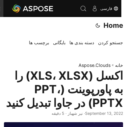
فارسی
T
o
Home
g
g
l
جستجو کردن
دسته بندی ها
بایگانی
برچسب ها
e
n
خانه
»
Aspose.Clouds
a
اکسل (XLS، XLSX) را
v
i
به پاورپوینت (PPT،
g
a
PPTX) در جاوا تبدیل کنید
t
i
September 13, 2022
· نیر شهباز · 5 دقیقه
o