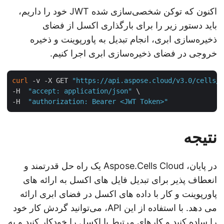
اکنون که توکن شخصی‌سازی شده JWT خود را داریم،
باید دستور زیر را برای بارگذاری اکسل از فضای
ذخیره‌سازی ابری، انجام تبدیل به پاورپوینت و ذخیره
خروجی در فضای ذخیره‌سازی ابری اجرا کنیم.
curl
 -v -X GET 
"https://api.aspose.cloud/v3.0/cells
-H  
"accept: application/json"
 \

-H  
"authorization: Bearer <JWT Token>"
نتیجه
در پایان، Aspose.Cells Cloud یک راه حل قدرتمند و
انعطاف پذیر برای تبدیل فایل های اکسل به ارائه های
پاورپوینت و کار با داده های اکسل در فضای ابری ارائه
می دهد. با استفاده از این API، می‌توانید گردش کار خود
را ساده کنید و کارهای مرتبط با اکسل را خودکار کنید و به