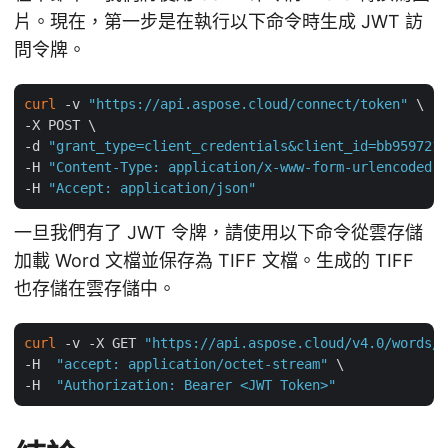
片。現在，第一步是在執行以下命令時生成 JWT 訪
問令牌。
curl
 -v 
"https://api.aspose.cloud/connect/token"
 \

-X POST \

-d 
"grant_type=client_credentials&client_id=bb959721-
-H 
"Content-Type: application/x-www-form-urlencoded"
 
-H 
"Accept: application/json"
一旦我們有了 JWT 令牌，請使用以下命令從雲存儲
加載 Word 文檔並保存為 TIFF 文檔。生成的 TIFF
也存儲在雲存儲中。
curl
 -v -X GET 
"https://api.aspose.cloud/v4.0/words/R
-H  
"accept: application/octet-stream"
 \

-H  
"Authorization: Bearer <JWT Token>"