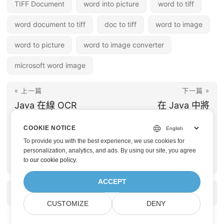
TIFF Document
word into picture
word to tiff
word document to tiff
doc to tiff
word to image
word to picture
word to image converter
microsoft word image
« 上一篇
下一篇 »
Java 在線 OCR
在 Java 中將
PDF。將圖像 PDF 轉
Excel(XLS、XLSX)轉
COOKIE NOTICE
換為可搜索的 PDF
換為
To provide you with the best experience, we use cookies for
PowerPoint(PPT、
personalization, analytics, and ads. By using our site, you agree
to
our cookie policy
.
PPTX)
ACCEPT
CUSTOMIZE
DENY