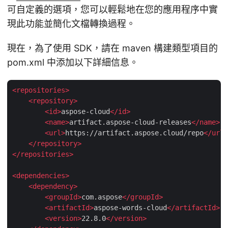
可自定義的選項，您可以輕鬆地在您的應用程序中實
現此功能並簡化文檔轉換過程。
現在，為了使用 SDK，請在 maven 構建類型項目的
pom.xml 中添加以下詳細信息。
<
repositories
>
<
repository
>
<
id
>
aspose-cloud
</
id
>
<
name
>
artifact.aspose-cloud-releases
</
name
>
<
url
>
https://artifact.aspose.cloud/repo
</
url
>
</
repository
>
</
repositories
>
<
dependencies
>
<
dependency
>
<
groupId
>
com.aspose
</
groupId
>
<
artifactId
>
aspose-words-cloud
</
artifactId
>
<
version
>
22.8.0
</
version
>