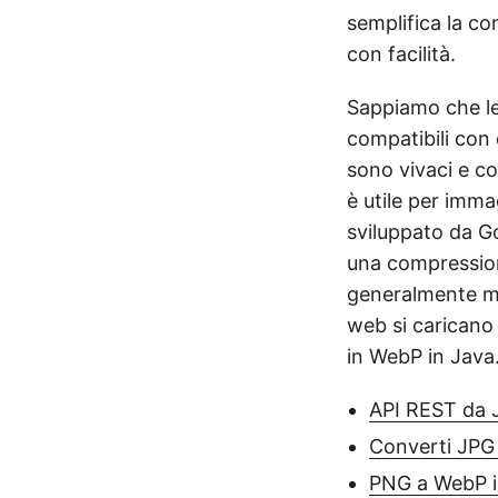
semplifica la c
con facilità.
Sappiamo che le
compatibili con q
sono vivaci e c
è utile per imma
sviluppato da G
una compression
generalmente mol
web si caricano
in WebP in Java
API REST da 
Converti JPG
PNG a WebP i