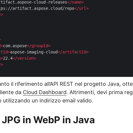
rtifact.aspose-cloud-releases
</
name
>
tps://artifact.aspose.cloud/repo
</
url
>
y
>
>
d
>
com.aspose
</
groupId
>
ctId
>
aspose-imaging-cloud
</
artifactId
>
n
>
22.4
</
version
>
y
>
to il riferimento all’API REST nel progetto Java, otte
cliente da
Cloud Dashboard
. Altrimenti, devi prima reg
 utilizzando un indirizzo email valido.
 JPG in WebP in Java