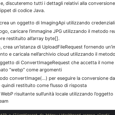
e, discuteremo tutti i dettagli relativi alla conversi
nippet di codice Java.
 crea un oggetto di ImagingApi utilizzando credenzial
ogo, caricare l’immagine JPG utilizzando il metodo r
re restituito all’array byte[].
o, crea un’istanza di UploadFileRequest fornendo un
o e caricala nell’archivio cloud utilizzando il metod
ggetto di ConvertImageRequest che accetta il nome 
rmato “webp” come argomenti
todo convertImage(…) per eseguire la conversione d
 quindi restituito come flusso di risposta
il WebP risultante sull’unità locale utilizzando l’oggetto
ream