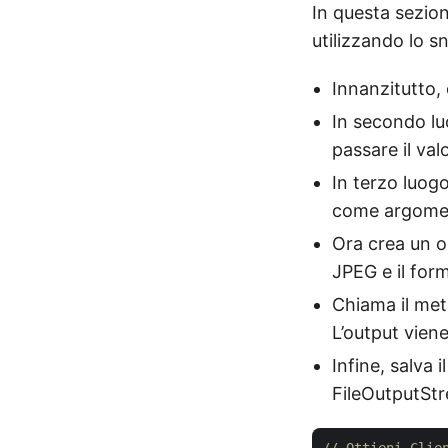
In questa sezion
utilizzando lo s
Innanzitutto,
In secondo lu
passare il valo
In terzo luog
come argoment
Ora crea un o
JPEG e il fo
Chiama il me
L’output viene
Infine, salva 
FileOutputSt