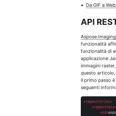
Da GIF a Web
API RES
Aspose.Imaging
funzionalità aff
funzionalità di 
applicazione Jav
immagini raster
questo articolo,
il primo passo è
seguenti inform
<
repositories
>
<
repository
<
id
>
asp