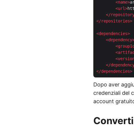
<
name
>
a
<
url
>
ht
</
repositor
</
repositories
>
<
dependencies
>
<
dependency
<
groupI
<
artifa
<
versio
</
dependenc
</
dependencies
>
Dopo aver aggiun
credenziali del 
account gratuito
Converti