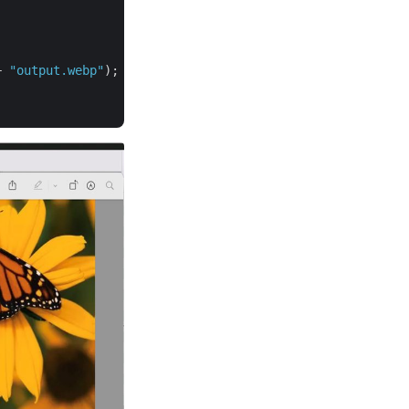
+ 
"output.webp"
);
