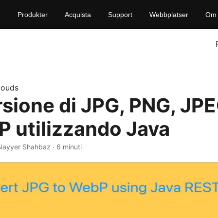
Produkter
Acquista
Support
Webbplatser
Om 
louds
sione di JPG, PNG, JPE
P utilizzando Java
Nayyer Shahbaz · 6 minuti