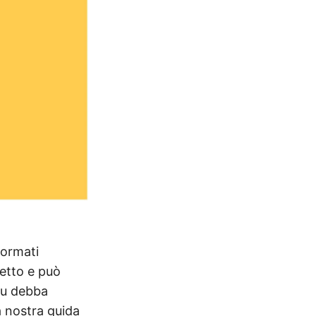
formati
retto e può
 tu debba
a nostra guida