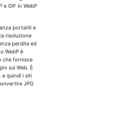
P e GIF in WebP
nza portatili e
ta risoluzione
enza perdite ed
ato WebP è
 che fornisce
ini sul Web. È
 quindi i siti
convertire JPG