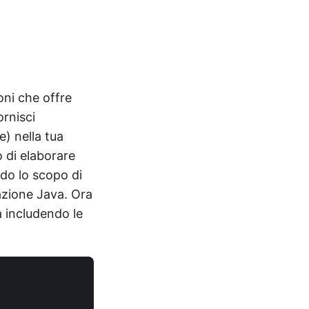
oni che offre
ornisci
e) nella tua
o di elaborare
do lo scopo di
cazione Java. Ora
a includendo le