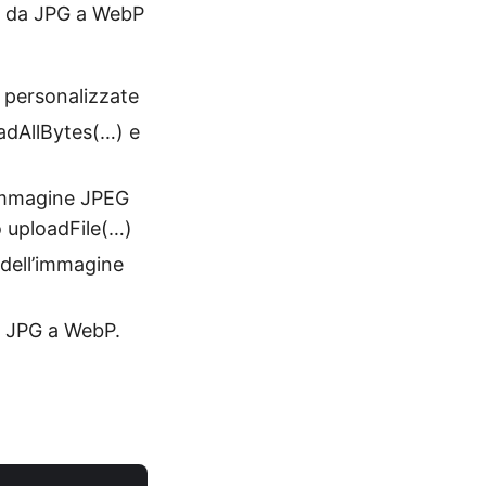
one da JPG a WebP
i personalizzate
eadAllBytes(…) e
’immagine JPEG
o uploadFile(…)
dell’immagine
a JPG a WebP.