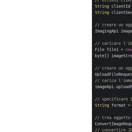
// Ottieni Clie
String
 clientId
String
 clientSe
// creare un og
ImagingApi imag
// caricare l'i
File file1 = 
ne
byte[] imageStre
// creare un og
UploadFileReque
// carica l'imm
imageApi.uploadF
// specificare 
String
 format =
// Crea oggetto
ConvertImageReq
// convertire J