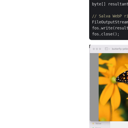
byte[] resultant
// Salva WebP r
FileOutputStrea
fos.write(result