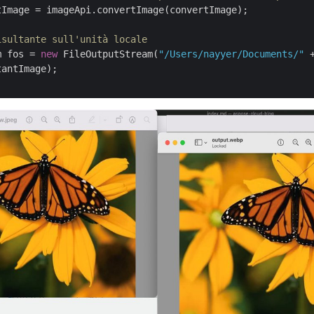
Image = imageApi.convertImage(convertImage);

isultante sull'unità locale
m fos = 
new
 FileOutputStream(
"/Users/nayyer/Documents/"
 
antImage);
