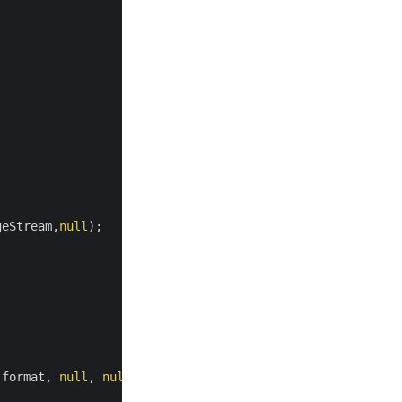
geStream,
null
 format, 
null
, 
null