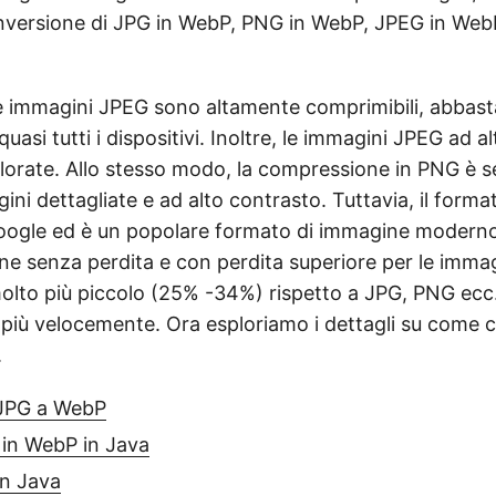
onversione di JPG in WebP, PNG in WebP, JPEG in Web
 immagini JPEG sono altamente comprimibili, abbasta
uasi tutti i dispositivi. Inoltre, le immagini JPEG ad al
olorate. Allo stesso modo, la compressione in PNG è s
gini dettagliate e ad alto contrasto. Tuttavia, il form
oogle ed è un popolare formato di immagine moderno
e senza perdita e con perdita superiore per le immag
to più piccolo (25% -34%) rispetto a JPG, PNG ecc. e
 più velocemente. Ora esploriamo i dettagli su come 
.
JPG a WebP
 in WebP in Java
n Java