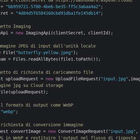
ntID e ClientSecret da https://dashboard.aspose.cloud/
 = 
"bb959721-5780-4be6-be35-ff5c3a6aa4a2"
cret = 
"4d84d5f6584160cbd91dba1fe145db14"
;

getto Imaging
eApi = 
new
 ImagingApi(clientSecret, clientId);

mmagine JPEG di input dall'unità locale
w
 File(
"butterfly-yellow.jpeg"
);

am = Files.readAllBytes(file1.toPath());

getto di richiesta di caricamento file
st uploadRequest = 
new
 UploadFileRequest(
"input.jpg"
,ima
agine jpg su Cloud storage
ile(uploadRequest);

il formato di output come WebP
 
"webp"
;

 richiesta di conversione immagine
uest convertImage = 
new
 ConvertImageRequest(
"input.jpg"
,
PG in WebP e restituire l'output nel flusso di risposta