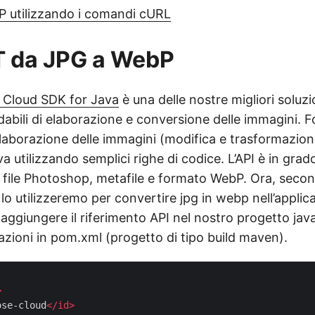
P utilizzando i comandi cURL
T da JPG a WebP
 Cloud SDK for Java
è una delle nostre migliori soluzi
idabili di elaborazione e conversione delle immagini. F
elaborazione delle immagini (modifica e trasformazion
a utilizzando semplici righe di codice. L’API è in grad
, file Photoshop, metafile e formato WebP. Ora, secon
 lo utilizzeremo per convertire jpg in webp nell’appli
 aggiungere il riferimento API nel nostro progetto jav
azioni in pom.xml (progetto di tipo build maven).
>
ose-cloud
</
id
>