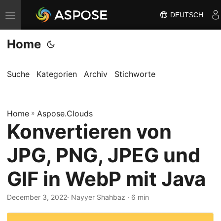
DEUTSCH
N
a
Home
v
i
g
Suche
Kategorien
Archiv
Stichworte
a
t
Home
i
»
Aspose.Clouds
Konvertieren von
o
n
JPG, PNG, JPEG und
u
m
GIF in WebP mit Java
s
c
December 3, 2022
· Nayyer Shahbaz · 6 min
h