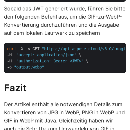
Sobald das JWT generiert wurde, führen Sie bitte
den folgenden Befehl aus, um die GIF-zu-WebP-
Konvertierung durchzuführen und die Ausgabe
auf dem lokalen Laufwerk zu speichern
curl
 -X -v GET 
"https://api.aspose.cloud/v3.0/imaging
-H  
"accept: application/json"
 \

-H  
"authorization: Bearer <JWT>"
 \

-o 
"output.webp"
Fazit
Der Artikel enthält alle notwendigen Details zum
Konvertieren von JPG in WebP, PNG in WebP und
GIF in WebP mit Java. Gleichzeitig haben wir
auch die Schritte zum Umwandeln von GIF in