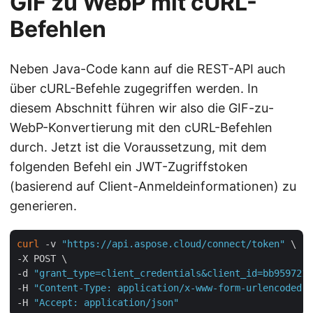
GIF zu WebP mit cURL-
Befehlen
Neben Java-Code kann auf die REST-API auch
über cURL-Befehle zugegriffen werden. In
diesem Abschnitt führen wir also die GIF-zu-
WebP-Konvertierung mit den cURL-Befehlen
durch. Jetzt ist die Voraussetzung, mit dem
folgenden Befehl ein JWT-Zugriffstoken
(basierend auf Client-Anmeldeinformationen) zu
generieren.
curl
 -v 
"https://api.aspose.cloud/connect/token"
 \

-X POST \

-d 
"grant_type=client_credentials&client_id=bb959721-
-H 
"Content-Type: application/x-www-form-urlencoded"
 
-H 
"Accept: application/json"