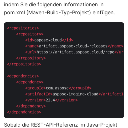
indem Sie die folgenden Informationen in
pom.xml (Maven-Build-Typ-Projekt) einfügen.
<
repositories
>
<
repository
>
<
id
>
aspose-cloud
</
id
>
<
name
>
artifact.aspose-cloud-releases
</
name
>
<
url
>
https://artifact.aspose.cloud/repo
</
url
>
</
repository
>
</
repositories
>
<
dependencies
>
<
dependency
>
<
groupId
>
com.aspose
</
groupId
>
<
artifactId
>
aspose-imaging-cloud
</
artifactId
>
<
version
>
22.4
</
version
>
</
dependency
>
</
dependencies
>
Sobald die REST-API-Referenz im Java-Projekt