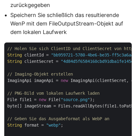
zurückgegeben
Speichern Sie schließlich das resultierende
WenP mit dem FileOutputStream-Objekt auf
dem lokalen Laufwerk
// Holen Sie sich ClientID und ClientSecret von https
String
 clientId = 
"bb959721-5780-4be6-be35-ff5c3a6aa4
String
 clientSecret = 
"4d84d5f6584160cbd91dba1fe145db
// Imaging-Objekt erstellen
ImagingApi imageApi = 
new
 ImagingApi(clientSecret, cl
// PNG-Bild vom lokalen Laufwerk laden
File file1 = 
new
 File(
"source.png"
);

byte[] imageStream = Files.readAllBytes(file1.toPath(
// Geben Sie das Ausgabeformat als WebP an
String
 format = 
"webp"
;
