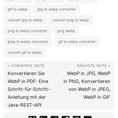
gif to webp
jpg to webp converter
convert jpg to webp
convert png to webp
png to webp converter
png webp
jpeg to webp converter
gif to webp converter
convert gif to webp
« VORHERIGE SEITE
NÄCHSTE SEITE »
Konvertieren Sie
WebP in JPG, WebP
WebP in PDF: Eine
in PNG, Konvertieren
Schritt-für-Schritt-
von WebP in JPEG,
Anleitung mit der
WebP in GIF
Java-REST-API