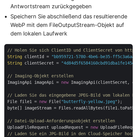
Antwortstream zurückgegeben
Speichern Sie abschließend das resultierende
WebP mit dem FileOutputStream-Objekt auf
dem lokalen Laufwerk
// Holen Sie sich ClientID und ClientSecret von https
String
 clientId = 
"bb959721-5780-4be6-be35-ff5c3a6aa4
String
 clientSecret = 
"4d84d5f6584160cbd91dba1fe145db
// Imaging-Objekt erstellen
ImagingApi imageApi = 
new
 ImagingApi(clientSecret, cl
// Laden Sie das eingegebene JPEG-Bild vom lokalen La
File file1 = 
new
 File(
"butterfly-yellow.jpeg"
);

byte[] imageStream = Files.readAllBytes(file1.toPath(
// Datei-Upload-Anforderungsobjekt erstellen
UploadFileRequest uploadRequest = 
new
 UploadFileReque
// Laden Sie ein JPG-Bild in den Cloud-Speicher hoch