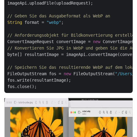
imageApi.uploadFile(uploadRequest);

// Geben Sie das Ausgabeformat als WebP an
String
 format = 
"webp"
;

// Anforderungsobjekt für Bildkonvertierung erstellen
ConvertImageRequest convertImage = 
new
 ConvertImageRe
// Konvertieren Sie JPG in WebP und geben Sie die Aus
byte[] resultantImage = imageApi.convertImage(convert
// Speichern Sie das resultierende WebP auf dem lokal
FileOutputStream fos = 
new
 FileOutputStream(
"/Users/n
fos.write(resultantImage);
