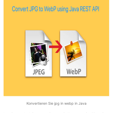
a
l
t
e
n
Konvertieren Sie jpg in webp in Java