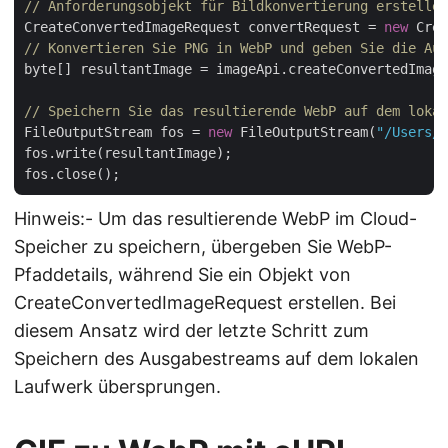
// Anforderungsobjekt für Bildkonvertierung erstellen
CreateConvertedImageRequest convertRequest = 
new
 Crea
// Konvertieren Sie PNG in WebP und geben Sie die Aus
byte[] resultantImage = imageApi.createConvertedImage
// Speichern Sie das resultierende WebP auf dem lokal
FileOutputStream fos = 
new
 FileOutputStream(
"/Users/n
fos.write(resultantImage);

Hinweis:- Um das resultierende WebP im Cloud-
Speicher zu speichern, übergeben Sie WebP-
Pfaddetails, während Sie ein Objekt von
CreateConvertedImageRequest erstellen. Bei
diesem Ansatz wird der letzte Schritt zum
Speichern des Ausgabestreams auf dem lokalen
Laufwerk übersprungen.