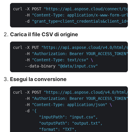
curl -X POST 
"https://api.aspose.cloud/connect/tok
     -H 
"Content-Type: application/x-www-form-urle
     -d 
"grant_type=client_credentials&client_id=Y
Carica il file CSV di origine
curl -X PUT 
"https://api.aspose.cloud/v4.0/html/st
     -H 
"Authorization: Bearer YOUR_ACCESS_TOKEN"
     -H 
"Content-Type: text/csv"
     --data-binary 
"@data/input.csv"
Esegui la conversione
curl -X POST 
"https://api.aspose.cloud/v4.0/html/c
     -H 
"Authorization: Bearer YOUR_ACCESS_TOKEN"
     -H 
"Content-Type: application/json"
     -d 