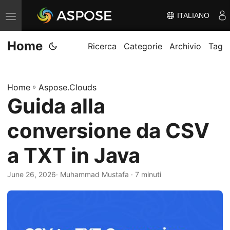
ITALIANO
V
ä
Home
x
Ricerca
Categorie
Archivio
Tag
l
a
Home
»
Aspose.Clouds
n
Guida alla
a
v
conversione da CSV
i
g
a TXT in Java
e
June 26, 2026
· Muhammad Mustafa · 7 minuti
r
i
n
g