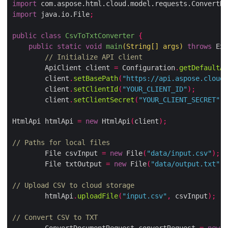
import
 com.aspose.html.cloud.model.requests.ConvertDo
import
 java.io.File
;
public
class
CsvToTxtConverter
{
public
static
void
main
(
String
[]
 args
)
throws
 Exc
// Initialize API client
        ApiClient client 
=
 Configuration
.
getDefaultAp
        client
.
setBasePath
(
"https://api.aspose.cloud"
        client
.
setClientId
(
"YOUR_CLIENT_ID"
);
        client
.
setClientSecret
(
"YOUR_CLIENT_SECRET"
);
HtmlApi htmlApi 
=
new
 HtmlApi
(
client
);
// Paths for local files
        File csvInput 
=
new
 File
(
"data/input.csv"
);
        File txtOutput 
=
new
 File
(
"data/output.txt"
);
// Upload CSV to cloud storage
        htmlApi
.
uploadFile
(
"input.csv"
,
 csvInput
);
// Convert CSV to TXT
        ConvertDocumentRequest convertRequest 
=
new
 C