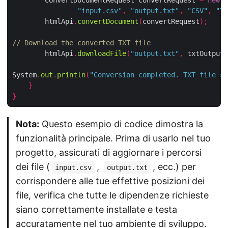
"input.csv"
,
"output.txt"
,
"CSV"
,
"TX
        htmlApi
.
convertDocument
(
convertRequest
);
// Download the converted TXT file
        htmlApi
.
downloadFile
(
"output.txt"
,
 txtOutput
)
System
.
out
.
println
(
"Conversion completed. TXT file sa
}
}
Nota:
Questo esempio di codice dimostra la
funzionalità principale. Prima di usarlo nel tuo
progetto, assicurati di aggiornare i percorsi
dei file (
,
, ecc.) per
input.csv
output.txt
corrispondere alle tue effettive posizioni dei
file, verifica che tutte le dipendenze richieste
siano correttamente installate e testa
accuratamente nel tuo ambiente di sviluppo.