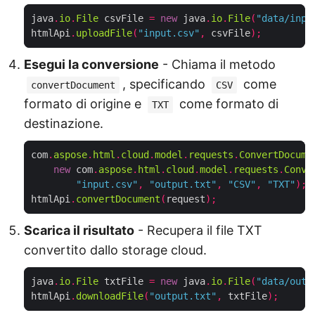
java
.
io
.
File
 csvFile 
=
new
 java
.
io
.
File
(
"data/inpu
htmlApi
.
uploadFile
(
"input.csv"
,
 csvFile
);
Esegui la conversione
- Chiama il metodo
, specificando
come
convertDocument
CSV
formato di origine e
come formato di
TXT
destinazione.
com
.
aspose
.
html
.
cloud
.
model
.
requests
.
ConvertDocume
new
 com
.
aspose
.
html
.
cloud
.
model
.
requests
.
Conve
"input.csv"
,
"output.txt"
,
"CSV"
,
"TXT"
);
htmlApi
.
convertDocument
(
request
);
Scarica il risultato
- Recupera il file TXT
convertito dallo storage cloud.
java
.
io
.
File
 txtFile 
=
new
 java
.
io
.
File
(
"data/outp
htmlApi
.
downloadFile
(
"output.txt"
,
 txtFile
);