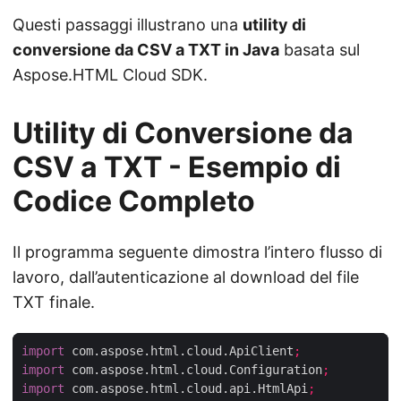
Questi passaggi illustrano una
utility di
conversione da CSV a TXT in Java
basata sul
Aspose.HTML Cloud SDK.
Utility di Conversione da
CSV a TXT - Esempio di
Codice Completo
Il programma seguente dimostra l’intero flusso di
lavoro, dall’autenticazione al download del file
TXT finale.
import
 com.aspose.html.cloud.ApiClient
;
import
 com.aspose.html.cloud.Configuration
;
import
 com.aspose.html.cloud.api.HtmlApi
;