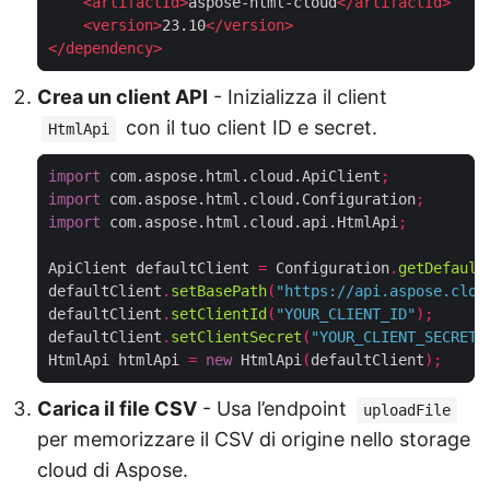
<
artifactId
>
aspose-html-cloud
</
artifactId
>
<
version
>
23.10
</
version
>
</
dependency
>
Crea un client API
- Inizializza il client
con il tuo client ID e secret.
HtmlApi
import
 com.aspose.html.cloud.ApiClient
;
import
 com.aspose.html.cloud.Configuration
;
import
 com.aspose.html.cloud.api.HtmlApi
;
ApiClient defaultClient 
=
 Configuration
.
getDefault
defaultClient
.
setBasePath
(
"https://api.aspose.clou
defaultClient
.
setClientId
(
"YOUR_CLIENT_ID"
);
defaultClient
.
setClientSecret
(
"YOUR_CLIENT_SECRET"
HtmlApi htmlApi 
=
new
 HtmlApi
(
defaultClient
);
Carica il file CSV
- Usa l’endpoint
uploadFile
per memorizzare il CSV di origine nello storage
cloud di Aspose.