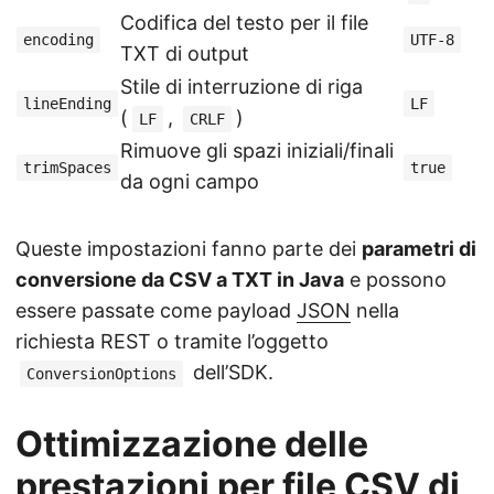
Codifica del testo per il file
encoding
UTF-8
TXT di output
Stile di interruzione di riga
lineEnding
LF
(
,
)
LF
CRLF
Rimuove gli spazi iniziali/finali
trimSpaces
true
da ogni campo
Queste impostazioni fanno parte dei
parametri di
conversione da CSV a TXT in Java
e possono
essere passate come payload
JSON
nella
richiesta REST o tramite l’oggetto
dell’SDK.
ConversionOptions
Ottimizzazione delle
prestazioni per file CSV di