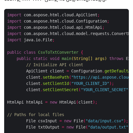
import
 com.aspose.html.cloud.ApiClient
;
import
 com.aspose.html.cloud.Configuration
;
import
 com.aspose.html.cloud.api.HtmlApi
;
import
 com.aspose.html.cloud.model.requests.ConvertDo
import
 java.io.File
;
public
class
CsvToTxtConverter
{
public
static
void
main
(
String
[]
 args
)
throws
 Exc
// Initialize API client
        ApiClient client 
=
 Configuration
.
getDefaultAp
        client
.
setBasePath
(
"https://api.aspose.cloud"
        client
.
setClientId
(
"YOUR_CLIENT_ID"
);
        client
.
setClientSecret
(
"YOUR_CLIENT_SECRET"
);
HtmlApi htmlApi 
=
new
 HtmlApi
(
client
);
// Paths for local files
        File csvInput 
=
new
 File
(
"data/input.csv"
);
        File txtOutput 
=
new
 File
(
"data/output.txt"
);