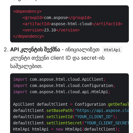
<
dependency
>
<
groupId
>
com.aspose
</
groupId
>
<
artifactId
>
aspose-html-cloud
</
artifactId
>
<
version
>
23.10
</
version
>
</
dependency
>
API კლენტის შექმნა
- ინიციალიზეთ
HtmlApi
კლენტი თქვენი client ID და secret-ის
საშუალებით.
import
 com.aspose.html.cloud.ApiClient
;
import
 com.aspose.html.cloud.Configuration
;
import
 com.aspose.html.cloud.api.HtmlApi
;
ApiClient defaultClient 
=
 Configuration
.
getDefault
defaultClient
.
setBasePath
(
"https://api.aspose.clou
defaultClient
.
setClientId
(
"YOUR_CLIENT_ID"
);
defaultClient
.
setClientSecret
(
"YOUR_CLIENT_SECRET"
HtmlApi htmlApi 
=
new
 HtmlApi
(
defaultClient
);