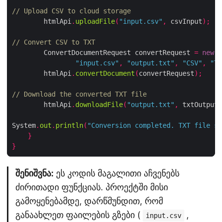
// Upload CSV to cloud storage
        htmlApi
.
uploadFile
(
"input.csv"
,
 csvInput
);
// Convert CSV to TXT
        ConvertDocumentRequest convertRequest 
=
new
 C
"input.csv"
,
"output.txt"
,
"CSV"
,
"TX
        htmlApi
.
convertDocument
(
convertRequest
);
// Download the converted TXT file
        htmlApi
.
downloadFile
(
"output.txt"
,
 txtOutput
)
System
.
out
.
println
(
"Conversion completed. TXT file sa
}
}
შენიშვნა:
ეს კოდის მაგალითი აჩვენებს
ძირითადი ფუნქციას. პროექტში მისი
გამოყენებამდე, დარწმუნდით, რომ
განაახლეთ ფაილების გზები (
,
input.csv