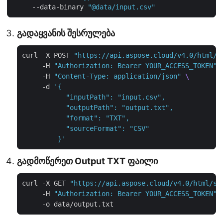
     --data-binary 
"@data/input.csv"
გადაყვანის შესრულება
curl -X POST 
"https://api.aspose.cloud/v4.0/html/c
     -H 
"Authorization: Bearer YOUR_ACCESS_TOKEN"
     -H 
"Content-Type: application/json"
     -d 
         }'
გადმოწერეთ Output TXT ფაილი
curl -X GET 
"https://api.aspose.cloud/v4.0/html/st
     -H 
"Authorization: Bearer YOUR_ACCESS_TOKEN"