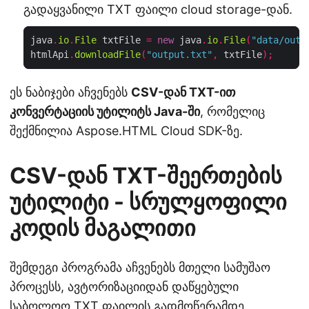
გადაყვანილი TXT ფაილი cloud storage-დან.
java
.
io
.
File
 txtFile 
=
new
 java
.
io
.
File
(
"data/outp
htmlApi
.
downloadFile
(
"output.txt"
,
 txtFile
);
ეს ნაბიჯები აჩვენებს
CSV-დან TXT-ით
კონვერტაციის უტილიტს Java-ში
, რომელიც
შექმნილია Aspose.HTML Cloud SDK-ზე.
CSV-დან TXT-შეერთების
უტილიტი - სრულყოფილი
კოდის მაგალითი
შემდეგი პროგრამა აჩვენებს მთელი სამუშაო
პროცესს, ავტორიზაციიდან დაწყებული
საბოლოო TXT ფაილის გადმოწერამდე.