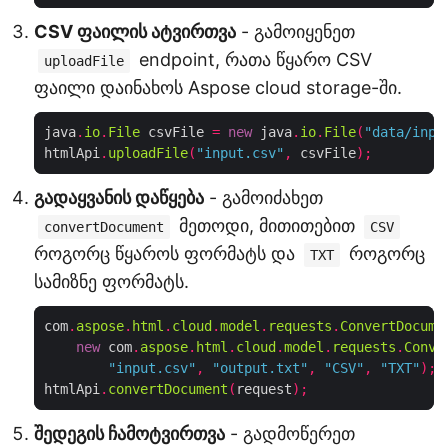
CSV ფაილის ატვირთვა
- გამოიყენეთ
endpoint, რათა წყარო CSV
uploadFile
ფაილი დაინახოს Aspose cloud storage-ში.
java
.
io
.
File
 csvFile 
=
new
 java
.
io
.
File
(
"data/inpu
htmlApi
.
uploadFile
(
"input.csv"
,
 csvFile
);
გადაყვანის დაწყება
- გამოიძახეთ
მეთოდი, მითითებით
convertDocument
CSV
როგორც წყაროს ფორმატს და
როგორც
TXT
სამიზნე ფორმატს.
com
.
aspose
.
html
.
cloud
.
model
.
requests
.
ConvertDocume
new
 com
.
aspose
.
html
.
cloud
.
model
.
requests
.
Conve
"input.csv"
,
"output.txt"
,
"CSV"
,
"TXT"
);
htmlApi
.
convertDocument
(
request
);
შედეგის ჩამოტვირთვა
- გადმოწერეთ