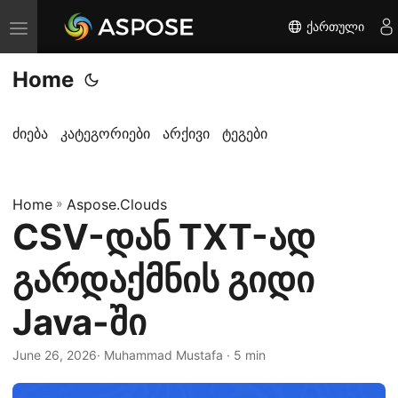
ქართული
T
o
Home
g
g
l
ძიება
კატეგორიები
არქივი
ტეგები
e
n
Home
a
»
Aspose.Clouds
CSV-დან TXT-ად
v
i
გარდაქმნის გიდი
g
a
Java-ში
t
i
June 26, 2026
· Muhammad Mustafa · 5 min
o