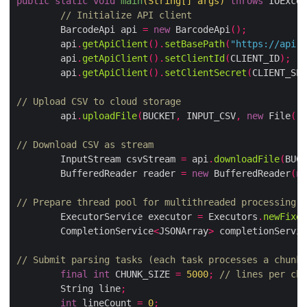
public
static
void
main
(
String
[]
 args
)
throws
 IOExcep
// Initialize API client
        BarcodeApi api 
=
new
 BarcodeApi
();
        api
.
getApiClient
().
setBasePath
(
"https://api.a
        api
.
getApiClient
().
setClientId
(
CLIENT_ID
);
        api
.
getApiClient
().
setClientSecret
(
CLIENT_SEC
// Upload CSV to cloud storage
        api
.
uploadFile
(
BUCKET
,
 INPUT_CSV
,
new
 File
(
"s
// Download CSV as stream
        InputStream csvStream 
=
 api
.
downloadFile
(
BUCK
        BufferedReader reader 
=
new
 BufferedReader
(
ne
// Prepare thread pool for multithreaded processing
        ExecutorService executor 
=
 Executors
.
newFixed
        CompletionService
<
JSONArray
>
 completionServic
// Submit parsing tasks (each task processes a chunk 
final
int
 CHUNK_SIZE 
=
5000
;
// lines per chu
        String line
;
int
 lineCount 
=
0
;