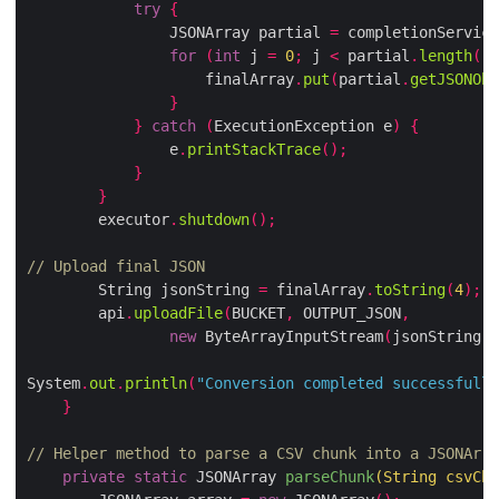
try
{
                JSONArray partial 
=
 completionService
for
(
int
 j 
=
0
;
 j 
<
 partial
.
length
();
                    finalArray
.
put
(
partial
.
getJSONObj
}
}
catch
(
ExecutionException e
)
{
                e
.
printStackTrace
();
}
}
        executor
.
shutdown
();
// Upload final JSON
        String jsonString 
=
 finalArray
.
toString
(
4
);
        api
.
uploadFile
(
BUCKET
,
 OUTPUT_JSON
,
new
 ByteArrayInputStream
(
jsonString
.
g
System
.
out
.
println
(
"Conversion completed successfully
}
// Helper method to parse a CSV chunk into a JSONArra
private
static
 JSONArray 
parseChunk
(
String csvChu