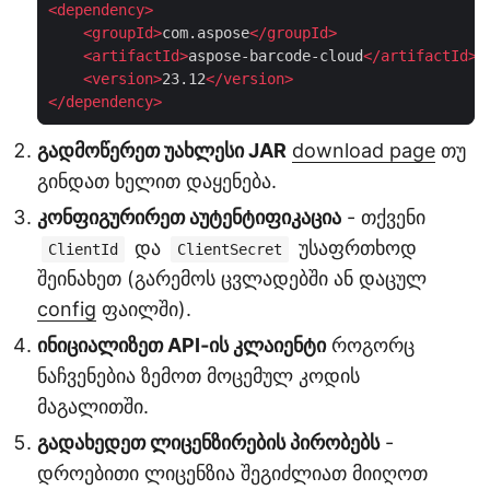
<
dependency
>
<
groupId
>
com.aspose
</
groupId
>
<
artifactId
>
aspose-barcode-cloud
</
artifactId
>
<
version
>
23.12
</
version
>
</
dependency
>
გადმოწერეთ უახლესი JAR
download page
თუ
გინდათ ხელით დაყენება.
კონფიგურირეთ აუტენტიფიკაცია
- თქვენი
და
უსაფრთხოდ
ClientId
ClientSecret
შეინახეთ (გარემოს ცვლადებში ან დაცულ
config
ფაილში).
ინიციალიზეთ API‑ის კლაიენტი
როგორც
ნაჩვენებია ზემოთ მოცემულ კოდის
მაგალითში.
გადახედეთ ლიცენზირების პირობებს
-
დროებითი ლიცენზია შეგიძლიათ მიიღოთ