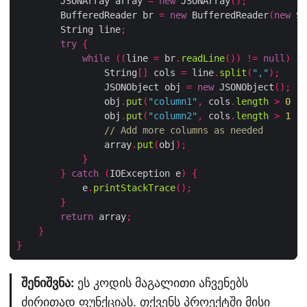
        JSONArray array 
=
new
 JSONArray
();
        BufferedReader br 
=
new
 BufferedReader
(
new
 St
        String line
;
try
{
while
((
line 
=
 br
.
readLine
())
!=
null
)
{
                String
[]
 cols 
=
 line
.
split
(
","
);
                JSONObject obj 
=
new
 JSONObject
();
                obj
.
put
(
"column1"
,
 cols
.
length
>
0
?
 
                obj
.
put
(
"column2"
,
 cols
.
length
>
1
?
 
// Add more columns as needed
                array
.
put
(
obj
);
}
}
catch
(
IOException e
)
{
            e
.
printStackTrace
();
}
return
 array
;
}
}
შენიშვნა:
ეს კოდის მაგალითი აჩვენებს
ძირითად ფუნქციას. თქვენს პროექტში მისი