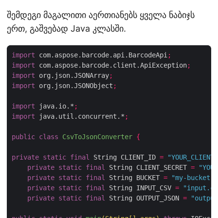
შემდეგი მაგალითი აერთიანებს ყველა ნაბიჯს
ერთ, გაშვებად Java კლასში.
import
 com.aspose.barcode.api.BarcodeApi
;
import
 com.aspose.barcode.client.ApiException
;
import
 org.json.JSONArray
;
import
 org.json.JSONObject
;
import
 java.io.*
;
import
 java.util.concurrent.*
;
public
class
CsvToJsonConverter
{
private
static
final
 String CLIENT_ID 
=
"YOUR_CLIENT_
private
static
final
 String CLIENT_SECRET 
=
"YOUR
private
static
final
 String BUCKET 
=
"my-bucket"
;
private
static
final
 String INPUT_CSV 
=
"input.cs
private
static
final
 String OUTPUT_JSON 
=
"output