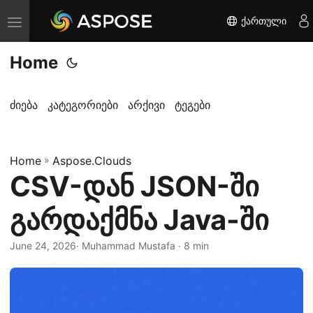
ქართული
T
o
Home
g
g
l
ძიება
კატეგორიები
არქივი
ტეგები
e
n
Home
a
»
Aspose.Clouds
CSV-დან JSON-ში
v
i
გარდაქმნა Java-ში
g
a
June 24, 2026
· Muhammad Mustafa · 8 min
t
i
o