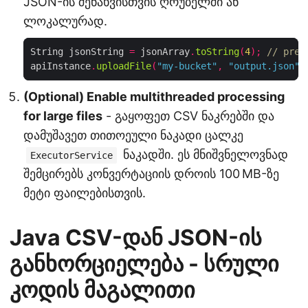
JSON-ის შენახვისთვის ღრუბელში ან
ლოკალურად.
String jsonString 
=
 jsonArray
.
toString
(
4
);
// pret
apiInstance
.
uploadFile
(
"my-bucket"
,
"output.json"
,
(Optional) Enable multithreaded processing
for large files
- გაყოფეთ CSV ნაკრებში და
დამუშავეთ თითოეული ნაკადი ცალკე
ნაკადში. ეს მნიშვნელოვნად
ExecutorService
შემცირებს კონვერტაციის დროის 100 MB-ზე
მეტი ფაილებისთვის.
Java CSV-დან JSON-ის
განხორციელება - სრული
კოდის მაგალითი