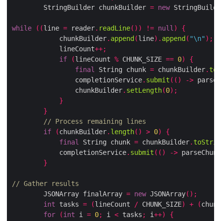
        StringBuilder chunkBuilder 
=
new
 StringBuilde
while
((
line 
=
 reader
.
readLine
())
!=
null
)
{
            chunkBuilder
.
append
(
line
).
append
(
"\n"
);
            lineCount
++;
if
(
lineCount 
%
 CHUNK_SIZE 
==
0
)
{
final
 String chunk 
=
 chunkBuilder
.
toS
                completionService
.
submit
(()
->
 parseC
                chunkBuilder
.
setLength
(
0
);
}
}
// Process remaining lines
if
(
chunkBuilder
.
length
()
>
0
)
{
final
 String chunk 
=
 chunkBuilder
.
toStrin
            completionService
.
submit
(()
->
 parseChunk
}
// Gather results
        JSONArray finalArray 
=
new
 JSONArray
();
int
 tasks 
=
(
lineCount 
/
 CHUNK_SIZE
)
+
(
chunk
for
(
int
 i 
=
0
;
 i 
<
 tasks
;
 i
++)
{