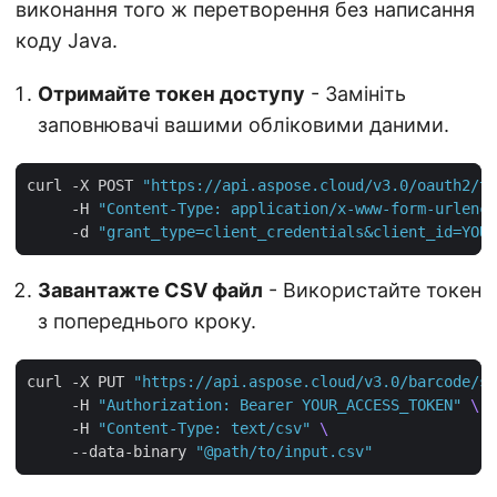
виконання того ж перетворення без написання
коду Java.
Отримайте токен доступу
- Замініть
заповнювачі вашими обліковими даними.
curl -X POST 
"https://api.aspose.cloud/v3.0/oauth2/to
     -H 
"Content-Type: application/x-www-form-urlenco
     -d 
"grant_type=client_credentials&client_id=YOUR
Завантажте CSV файл
- Використайте токен
з попереднього кроку.
curl -X PUT 
"https://api.aspose.cloud/v3.0/barcode/st
     -H 
"Authorization: Bearer YOUR_ACCESS_TOKEN"
     -H 
"Content-Type: text/csv"
     --data-binary 
"@path/to/input.csv"