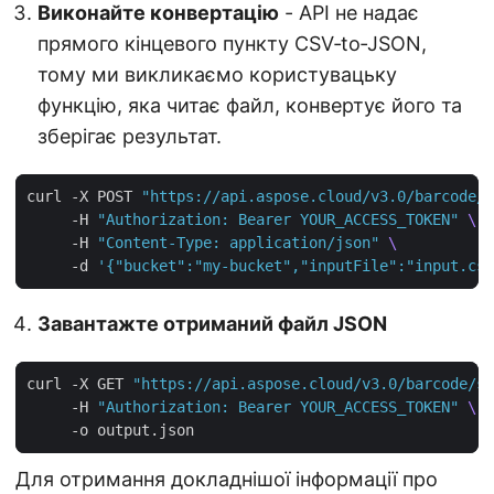
Виконайте конвертацію
- API не надає
прямого кінцевого пункту CSV‑to‑JSON,
тому ми викликаємо користувацьку
функцію, яка читає файл, конвертує його та
зберігає результат.
curl -X POST 
"https://api.aspose.cloud/v3.0/barcode/c
     -H 
"Authorization: Bearer YOUR_ACCESS_TOKEN"
     -H 
"Content-Type: application/json"
     -d 
'{"bucket":"my-bucket","inputFile":"input.csv
Завантажте отриманий файл JSON
curl -X GET 
"https://api.aspose.cloud/v3.0/barcode/st
     -H 
"Authorization: Bearer YOUR_ACCESS_TOKEN"
Для отримання докладнішої інформації про