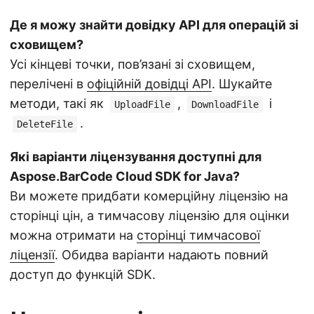
Де я можу знайти довідку API для операцій зі
сховищем?
Усі кінцеві точки, пов’язані зі сховищем,
перелічені в
офіційній довідці API
. Шукайте
методи, такі як
,
і
UploadFile
DownloadFile
.
DeleteFile
Які варіанти ліцензування доступні для
Aspose.BarCode Cloud SDK for Java?
Ви можете придбати комерційну ліцензію на
сторінці цін, а тимчасову ліцензію для оцінки
можна отримати на
сторінці тимчасової
ліцензії
. Обидва варіанти надають повний
доступ до функцій SDK.