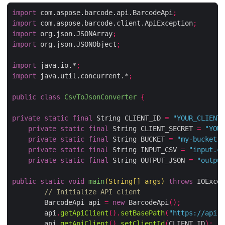
import
 com.aspose.barcode.api.BarcodeApi
;
import
 com.aspose.barcode.client.ApiException
;
import
 org.json.JSONArray
;
import
 org.json.JSONObject
;
import
 java.io.*
;
import
 java.util.concurrent.*
;
public
class
CsvToJsonConverter
{
private
static
final
 String CLIENT_ID 
=
"YOUR_CLIENT_
private
static
final
 String CLIENT_SECRET 
=
"YOUR
private
static
final
 String BUCKET 
=
"my-bucket"
;
private
static
final
 String INPUT_CSV 
=
"input.cs
private
static
final
 String OUTPUT_JSON 
=
"output
public
static
void
main
(
String
[]
 args
)
throws
 IOExcep
// Initialize API client
        BarcodeApi api 
=
new
 BarcodeApi
();
        api
.
getApiClient
().
setBasePath
(
"https://api.a
        api
.
getApiClient
().
setClientId
(
CLIENT_ID
);