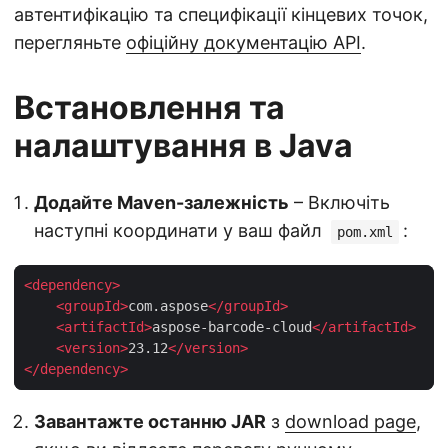
автентифікацію та специфікації кінцевих точок,
перегляньте
офіційну документацію API
.
Встановлення та
налаштування в Java
Додайте Maven-залежність
– Включіть
наступні координати у ваш файл
:
pom.xml
<
dependency
>
<
groupId
>
com.aspose
</
groupId
>
<
artifactId
>
aspose-barcode-cloud
</
artifactId
>
<
version
>
23.12
</
version
>
</
dependency
>
Завантажте останню JAR
з
download page
,