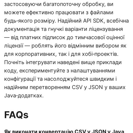
застосовуючи багатопоточну обробку, ви
можете ефективно працювати з файлами
будь‑якого розміру. Надійний API SDK, всебічна
документація та гнучкі варіанти ліцензування
— від платних підписок до тимчасової оцінної
ліцензії — роблять його відмінним вибором як
для корпоративних, так і для хобі‑проектів.
Почніть інтегрувати наведені вище приклади
коду, експериментуйте з налаштуваннями
конфігурації та насолоджуйтеся швидким і
надійним перетворенням CSV у JSON у ваших
Java‑додатках.
FAQs
Як виконати конвертацію CSV у JSON у Java