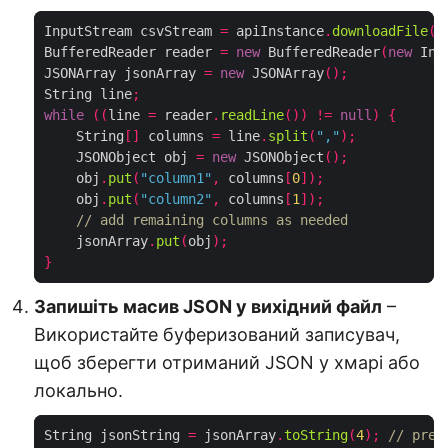
InputStream csvStream 
=
 apiInstance
.
downloadFile
(
"
BufferedReader reader 
=
new
 BufferedReader
(
new
 Inp
JSONArray jsonArray 
=
new
 JSONArray
();
String line
;
while
((
line 
=
 reader
.
readLine
())
!=
null
)
{
    String
[]
 columns 
=
 line
.
split
(
","
);
    JSONObject obj 
=
new
 JSONObject
();
    obj
.
put
(
"column1"
,
 columns
[
0
]);
    obj
.
put
(
"column2"
,
 columns
[
1
]);
// add remaining columns as needed
    jsonArray
.
put
(
obj
);
}
Запишіть масив JSON у вихідний файл
–
Використайте буферизований записувач,
щоб зберегти отриманий JSON у хмарі або
локально.
String jsonString 
=
 jsonArray
.
toString
(
4
);
// pret