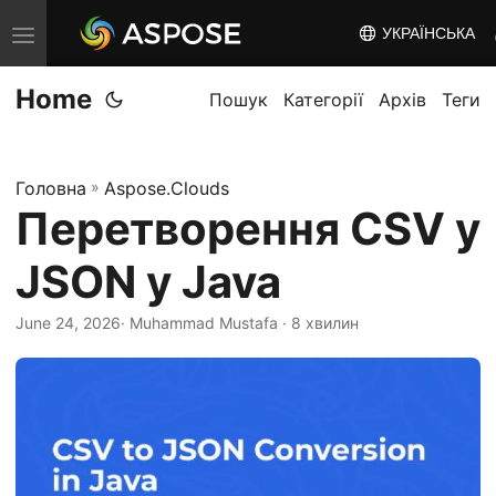
УКРАЇНСЬКА
T
o
Home
g
Пошук
Категорії
Архів
Теги
g
l
Головна
»
Aspose.Clouds
e
Перетворення CSV у
n
a
JSON у Java
v
i
June 24, 2026
· Muhammad Mustafa · 8 хвилин
g
a
t
i
o