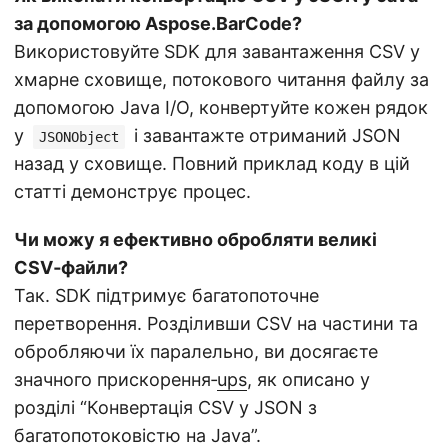
за допомогою Aspose.BarCode?
Використовуйте SDK для завантаження CSV у
хмарне сховище, потокового читання файлу за
допомогою Java I/O, конвертуйте кожен рядок
у
і завантажте отриманий JSON
JSONObject
назад у сховище. Повний приклад коду в цій
статті демонструє процес.
Чи можу я ефективно обробляти великі
CSV‑файли?
Так. SDK підтримує багатопоточне
перетворення. Розділивши CSV на частини та
обробляючи їх паралельно, ви досягаєте
значного прискорення‑
ups
, як описано у
розділі “Конвертація CSV у JSON з
багатопотоковістю на Java”.