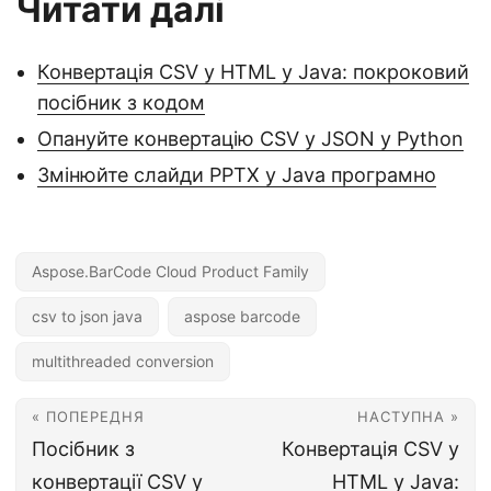
Читати далі
Конвертація CSV у HTML у Java: покроковий
посібник з кодом
Опануйте конвертацію CSV у JSON у Python
Змінюйте слайди PPTX у Java програмно
Aspose.BarCode Cloud Product Family
csv to json java
aspose barcode
multithreaded conversion
« ПОПЕРЕДНЯ
НАСТУПНА »
Посібник з
Конвертація CSV у
конвертації CSV у
HTML у Java: