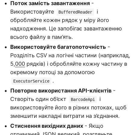
Поток замість завантаження
-
Використовуйте
і
BufferedReader
обробляйте кожен рядок у міру його
надходження. Це запобігає завантаженню
всього файлу в пам’ять.
Використовуйте багатопоточність
-
Розділіть CSV на логічні частини (наприклад,
5,
000
рядків) і обробляйте кожну частину в
окремому потоці за допомогою
.
ExecutorService
Повторне використання API-клієнтів
-
Створіть один об’єкт
і
BarcodeApi
використовуйте його в різних потоках, щоб
зменшити накладні витрати на з’єднання.
Стиснення вихідних даних
- Якщо
отриманий JSON великий, розгляньте