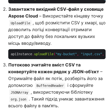
Завантажте вихідний CSV‑файл у сховище
Aspose Cloud
– Використайте кінцеву точку
, щоб розмістити CSV у хмарі, що
UploadFile
дозволить логіці конвертації отримати
доступ до файлу без локальних вузьких
місць вводу/виводу.
apiInstance
.
uploadFile
(
"my-bucket"
,
"input.csv"
,
n
Потоково зчитайте вміст CSV та
конвертуйте кожен рядок у JSON‑об’єкт
–
Отримайте файл як потік, розберіть його за
допомогою
і сформуйте
BufferedReader
, використовуючи бібліотеку
JSONArray
. Такий підхід уникає завантаження
org.json
всього файлу в пам’ять.