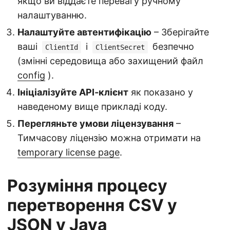
якщо ви віддаєте перевагу ручному
налаштуванню.
Налаштуйте автентифікацію
– Зберігайте
ваші
і
безпечно
ClientId
ClientSecret
(змінні середовища або захищений файл
config
).
Ініціалізуйте API‑клієнт
як показано у
наведеному вище прикладі коду.
Перегляньте умови ліцензування
–
Тимчасову ліцензію можна отримати на
temporary license page
.
Розуміння процесу
перетворення CSV у
JSON у Java