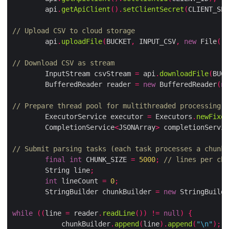
        api
.
getApiClient
().
setClientSecret
(
CLIENT_SEC
// Upload CSV to cloud storage
        api
.
uploadFile
(
BUCKET
,
 INPUT_CSV
,
new
 File
(
"s
// Download CSV as stream
        InputStream csvStream 
=
 api
.
downloadFile
(
BUCK
        BufferedReader reader 
=
new
 BufferedReader
(
ne
// Prepare thread pool for multithreaded processing
        ExecutorService executor 
=
 Executors
.
newFixed
        CompletionService
<
JSONArray
>
 completionServic
// Submit parsing tasks (each task processes a chunk 
final
int
 CHUNK_SIZE 
=
5000
;
// lines per chu
        String line
;
int
 lineCount 
=
0
;
        StringBuilder chunkBuilder 
=
new
 StringBuilde
while
((
line 
=
 reader
.
readLine
())
!=
null
)
{
            chunkBuilder
.
append
(
line
).
append
(
"\n"
);