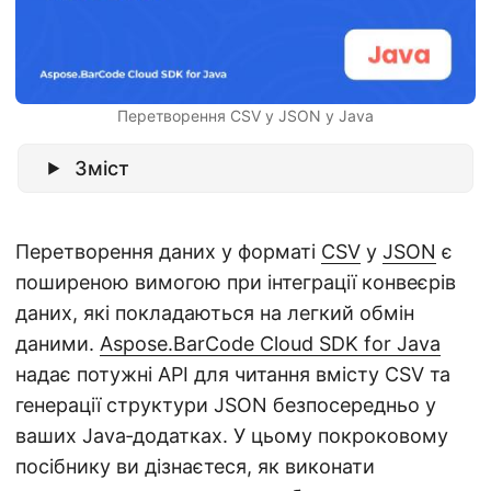
n
Перетворення CSV у JSON у Java
Зміст
Перетворення даних у форматі
CSV
у
JSON
є
поширеною вимогою при інтеграції конвеєрів
даних, які покладаються на легкий обмін
даними.
Aspose.BarCode Cloud SDK for Java
надає потужні API для читання вмісту CSV та
генерації структури JSON безпосередньо у
ваших Java‑додатках. У цьому покроковому
посібнику ви дізнаєтеся, як виконати