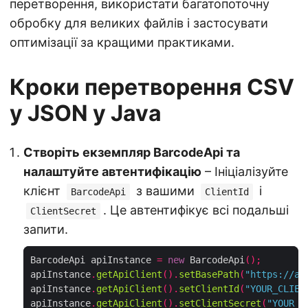
перетворення, використати багатопоточну
обробку для великих файлів і застосувати
оптимізації за кращими практиками.
Кроки перетворення CSV
у JSON у Java
Створіть екземпляр BarcodeApi та
налаштуйте автентифікацію
– Ініціалізуйте
клієнт
з вашими
і
BarcodeApi
ClientId
. Це автентифікує всі подальші
ClientSecret
запити.
BarcodeApi apiInstance 
=
new
 BarcodeApi
();
apiInstance
.
getApiClient
().
setBasePath
(
"https://ap
apiInstance
.
getApiClient
().
setClientId
(
"YOUR_CLIEN
apiInstance
.
getApiClient
().
setClientSecret
(
"YOUR_C