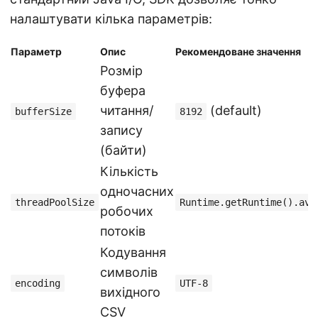
налаштувати кілька параметрів:
Параметр
Опис
Рекомендоване значення
Розмір
буфера
читання/
(default)
bufferSize
8192
запису
(байти)
Кількість
одночасних
threadPoolSize
Runtime.getRuntime().ava
робочих
потоків
Кодування
символів
encoding
UTF-8
вихідного
CSV