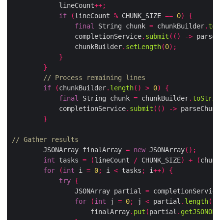
            lineCount
++;
if
(
lineCount 
%
 CHUNK_SIZE 
==
0
)
{
final
 String chunk 
=
 chunkBuilder
.
toS
                completionService
.
submit
(()
->
 parseC
                chunkBuilder
.
setLength
(
0
);
}
}
// Process remaining lines
if
(
chunkBuilder
.
length
()
>
0
)
{
final
 String chunk 
=
 chunkBuilder
.
toStrin
            completionService
.
submit
(()
->
 parseChunk
}
// Gather results
        JSONArray finalArray 
=
new
 JSONArray
();
int
 tasks 
=
(
lineCount 
/
 CHUNK_SIZE
)
+
(
chunk
for
(
int
 i 
=
0
;
 i 
<
 tasks
;
 i
++)
{
try
{
                JSONArray partial 
=
 completionService
for
(
int
 j 
=
0
;
 j 
<
 partial
.
length
();
                    finalArray
.
put
(
partial
.
getJSONObj