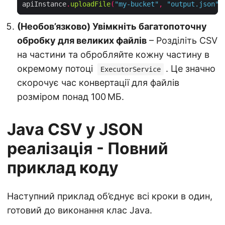
apiInstance
.
uploadFile
(
"my-bucket"
,
"output.json"
,
(Необов’язково) Увімкніть багатопоточну
обробку для великих файлів
– Розділіть CSV
на частини та обробляйте кожну частину в
окремому потоці
. Це значно
ExecutorService
скорочує час конвертації для файлів
розміром понад 100 МБ.
Java CSV у JSON
реалізація - Повний
приклад коду
Наступний приклад об’єднує всі кроки в один,
готовий до виконання клас Java.