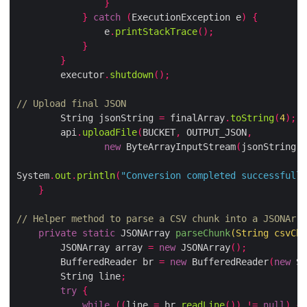
}
}
catch
(
ExecutionException e
)
{
                e
.
printStackTrace
();
}
}
        executor
.
shutdown
();
// Upload final JSON
        String jsonString 
=
 finalArray
.
toString
(
4
);
        api
.
uploadFile
(
BUCKET
,
 OUTPUT_JSON
,
new
 ByteArrayInputStream
(
jsonString
.
g
System
.
out
.
println
(
"Conversion completed successfully
}
// Helper method to parse a CSV chunk into a JSONArra
private
static
 JSONArray 
parseChunk
(
String csvChu
        JSONArray array 
=
new
 JSONArray
();
        BufferedReader br 
=
new
 BufferedReader
(
new
 St
        String line
;
try
{
while
((
line 
=
 br
.
readLine
())
!=
null
)
{