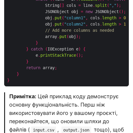
                String
[]
 cols 
=
 line
.
split
(
","
);
                JSONObject obj 
=
new
 JSONObject
();
                obj
.
put
(
"column1"
,
 cols
.
length
>
0
?
 
                obj
.
put
(
"column2"
,
 cols
.
length
>
1
?
 
// Add more columns as needed
                array
.
put
(
obj
);
}
}
catch
(
IOException e
)
{
            e
.
printStackTrace
();
}
return
 array
;
}
}
Примітка:
Цей приклад коду демонструє
основну функціональність. Перш ніж
використовувати його у вашому проєкті,
переконайтеся, що оновили шляхи до
файлів (
,
тощо), щоб
input.csv
output.json