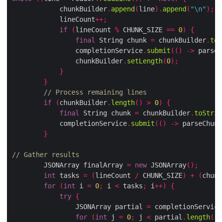
            chunkBuilder
.
append
(
line
).
append
(
"\n"
);
            lineCount
++;
if
(
lineCount 
%
 CHUNK_SIZE 
==
0
)
{
final
 String chunk 
=
 chunkBuilder
.
toS
                completionService
.
submit
(()
->
 parseC
                chunkBuilder
.
setLength
(
0
);
}
}
// Process remaining lines
if
(
chunkBuilder
.
length
()
>
0
)
{
final
 String chunk 
=
 chunkBuilder
.
toStrin
            completionService
.
submit
(()
->
 parseChunk
}
// Gather results
        JSONArray finalArray 
=
new
 JSONArray
();
int
 tasks 
=
(
lineCount 
/
 CHUNK_SIZE
)
+
(
chunk
for
(
int
 i 
=
0
;
 i 
<
 tasks
;
 i
++)
{
try
{
                JSONArray partial 
=
 completionService
for
(
int
 j 
=
0
;
 j 
<
 partial
.
length
();