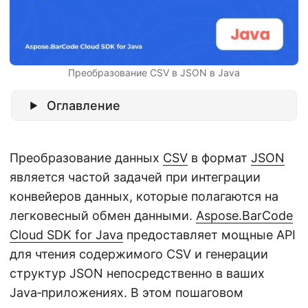
г
а
ц
и
Преобразование CSV в JSON в Java
ю
Оглавление
Преобразование данных
CSV
в формат
JSON
является частой задачей при интеграции
конвейеров данных, которые полагаются на
легковесный обмен данными.
Aspose.BarCode
Cloud SDK for Java
предоставляет мощные API
для чтения содержимого CSV и генерации
структур JSON непосредственно в ваших
Java‑приложениях. В этом пошаговом