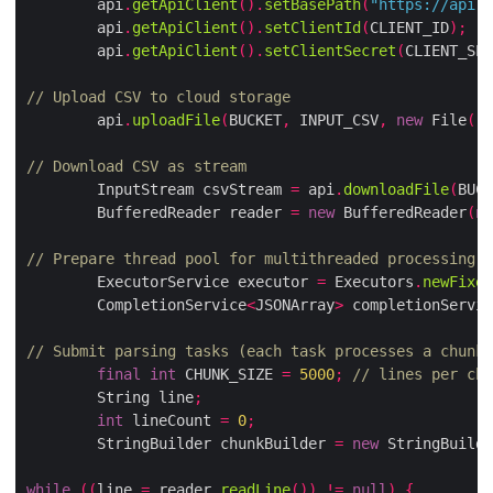
        api
.
getApiClient
().
setBasePath
(
"https://api.a
        api
.
getApiClient
().
setClientId
(
CLIENT_ID
);
        api
.
getApiClient
().
setClientSecret
(
CLIENT_SEC
// Upload CSV to cloud storage
        api
.
uploadFile
(
BUCKET
,
 INPUT_CSV
,
new
 File
(
"s
// Download CSV as stream
        InputStream csvStream 
=
 api
.
downloadFile
(
BUCK
        BufferedReader reader 
=
new
 BufferedReader
(
ne
// Prepare thread pool for multithreaded processing
        ExecutorService executor 
=
 Executors
.
newFixed
        CompletionService
<
JSONArray
>
 completionServic
// Submit parsing tasks (each task processes a chunk 
final
int
 CHUNK_SIZE 
=
5000
;
// lines per chu
        String line
;
int
 lineCount 
=
0
;
        StringBuilder chunkBuilder 
=
new
 StringBuilde
while
((
line 
=
 reader
.
readLine
())
!=
null
)
{