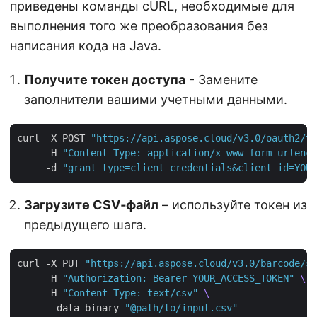
приведены команды cURL, необходимые для
выполнения того же преобразования без
написания кода на Java.
Получите токен доступа
- Замените
заполнители вашими учетными данными.
curl -X POST 
"https://api.aspose.cloud/v3.0/oauth2/to
     -H 
"Content-Type: application/x-www-form-urlenco
     -d 
"grant_type=client_credentials&client_id=YOUR
Загрузите CSV‑файл
– используйте токен из
предыдущего шага.
curl -X PUT 
"https://api.aspose.cloud/v3.0/barcode/st
     -H 
"Authorization: Bearer YOUR_ACCESS_TOKEN"
     -H 
"Content-Type: text/csv"
     --data-binary 
"@path/to/input.csv"