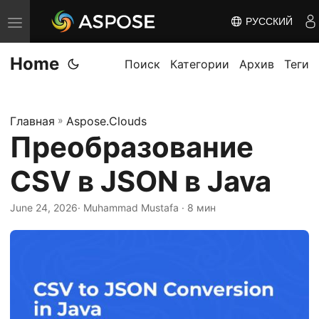
РУССКИЙ
П
е
Home
р
Поиск
Категории
Архив
Теги
е
к
Главная
»
Aspose.Clouds
л
Преобразование
ю
ч
CSV в JSON в Java
и
т
June 24, 2026
· Muhammad Mustafa · 8 мин
ь
н
а
в
и