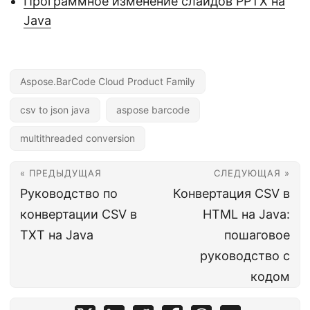
Программное изменение слайдов PPTX на
Java
Aspose.BarCode Cloud Product Family
csv to json java
aspose barcode
multithreaded conversion
« ПРЕДЫДУЩАЯ
СЛЕДУЮЩАЯ »
Руководство по
Конвертация CSV в
конвертации CSV в
HTML на Java:
TXT на Java
пошаговое
руководство с
кодом