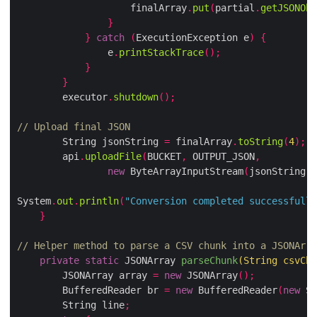
                    finalArray
.
put
(
partial
.
getJSONObj
}
}
catch
(
ExecutionException e
)
{
                e
.
printStackTrace
();
}
}
        executor
.
shutdown
();
// Upload final JSON
        String jsonString 
=
 finalArray
.
toString
(
4
);
        api
.
uploadFile
(
BUCKET
,
 OUTPUT_JSON
,
new
 ByteArrayInputStream
(
jsonString
.
g
System
.
out
.
println
(
"Conversion completed successfully
}
// Helper method to parse a CSV chunk into a JSONArra
private
static
 JSONArray 
parseChunk
(
String csvChu
        JSONArray array 
=
new
 JSONArray
();
        BufferedReader br 
=
new
 BufferedReader
(
new
 St
        String line
;