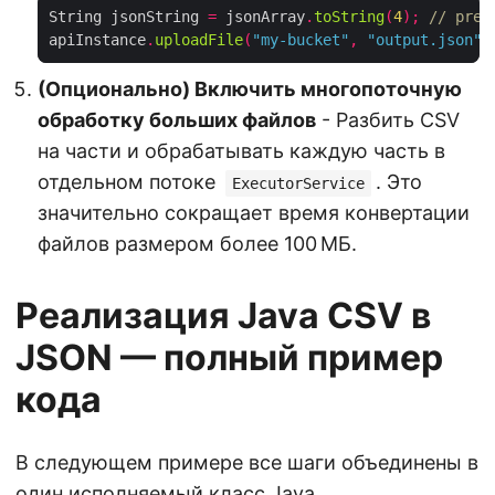
String jsonString 
=
 jsonArray
.
toString
(
4
);
// pret
apiInstance
.
uploadFile
(
"my-bucket"
,
"output.json"
,
(Опционально) Включить многопоточную
обработку больших файлов
- Разбить CSV
на части и обрабатывать каждую часть в
отдельном потоке
. Это
ExecutorService
значительно сокращает время конвертации
файлов размером более 100 МБ.
Реализация Java CSV в
JSON — полный пример
кода
В следующем примере все шаги объединены в
один исполняемый класс Java.