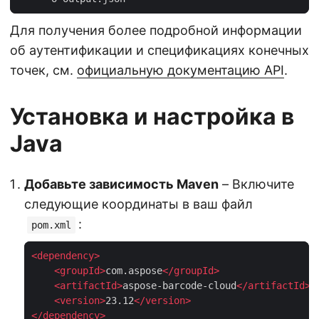
Для получения более подробной информации
об аутентификации и спецификациях конечных
точек, см.
официальную документацию API
.
Установка и настройка в
Java
Добавьте зависимость Maven
– Включите
следующие координаты в ваш файл
:
pom.xml
<
dependency
>
<
groupId
>
com.aspose
</
groupId
>
<
artifactId
>
aspose-barcode-cloud
</
artifactId
>
<
version
>
23.12
</
version
>
</
dependency
>