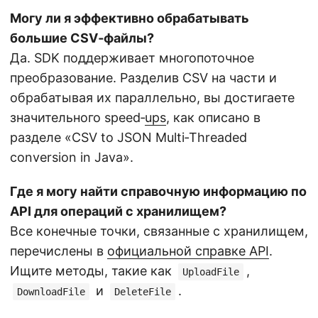
Могу ли я эффективно обрабатывать
большие CSV‑файлы?
Да. SDK поддерживает многопоточное
преобразование. Разделив CSV на части и
обрабатывая их параллельно, вы достигаете
значительного speed‑
ups
, как описано в
разделе «CSV to JSON Multi‑Threaded
conversion in Java».
Где я могу найти справочную информацию по
API для операций с хранилищем?
Все конечные точки, связанные с хранилищем,
перечислены в
официальной справке API
.
Ищите методы, такие как
,
UploadFile
и
.
DownloadFile
DeleteFile