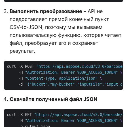
Выполнить преобразование
– API не
предоставляет прямой конечный пункт
CSV‑to‑JSON, поэтому мы вызываем
пользовательскую функцию, которая читает
файл, преобразует его и сохраняет
результат.
curl -X POST 
"https://api.aspose.cloud/v3.0/barcode/c
     -H 
"Authorization: Bearer YOUR_ACCESS_TOKEN"
     -H 
"Content-Type: application/json"
     -d 
'{"bucket":"my-bucket","inputFile":"input.csv
Скачайте полученный файл JSON
curl -X GET 
"https://api.aspose.cloud/v3.0/barcode/st
     -H 
"Authorization: Bearer YOUR_ACCESS_TOKEN"