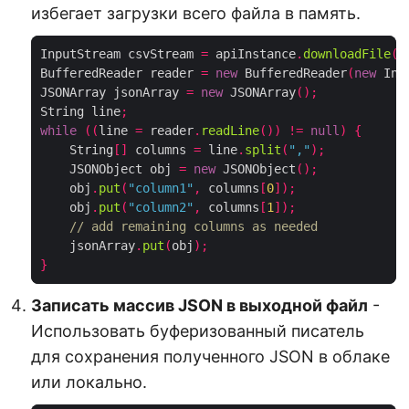
избегает загрузки всего файла в память.
InputStream csvStream 
=
 apiInstance
.
downloadFile
(
"
BufferedReader reader 
=
new
 BufferedReader
(
new
 Inp
JSONArray jsonArray 
=
new
 JSONArray
();
String line
;
while
((
line 
=
 reader
.
readLine
())
!=
null
)
{
    String
[]
 columns 
=
 line
.
split
(
","
);
    JSONObject obj 
=
new
 JSONObject
();
    obj
.
put
(
"column1"
,
 columns
[
0
]);
    obj
.
put
(
"column2"
,
 columns
[
1
]);
// add remaining columns as needed
    jsonArray
.
put
(
obj
);
}
Записать массив JSON в выходной файл
-
Использовать буферизованный писатель
для сохранения полученного JSON в облаке
или локально.