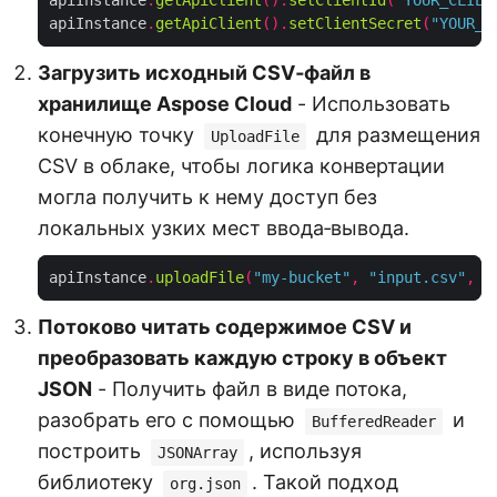
apiInstance
.
getApiClient
().
setClientSecret
(
"YOUR_C
Загрузить исходный CSV‑файл в
хранилище Aspose Cloud
- Использовать
конечную точку
для размещения
UploadFile
CSV в облаке, чтобы логика конвертации
могла получить к нему доступ без
локальных узких мест ввода‑вывода.
apiInstance
.
uploadFile
(
"my-bucket"
,
"input.csv"
,
n
Потоково читать содержимое CSV и
преобразовать каждую строку в объект
JSON
- Получить файл в виде потока,
разобрать его с помощью
и
BufferedReader
построить
, используя
JSONArray
библиотеку
. Такой подход
org.json