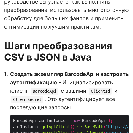
руководстве вы узнаете, как выполнить
преобразование, использовать многопоточную
обработку для больших файлов и применить
оптимизации по лучшим практикам.
Шаги преобразования
CSV в JSON в Java
Создать экземпляр BarcodeApi и настроить
аутентификацию
- Инициализировать
клиент
с вашими
и
BarcodeApi
ClientId
. Это аутентифицирует все
ClientSecret
последующие запросы.
BarcodeApi apiInstance 
=
new
 BarcodeApi
();
apiInstance
.
getApiClient
().
setBasePath
(
"https://ap
apiInstance
.
getApiClient
().
setClientId
(
"YOUR_CLIEN