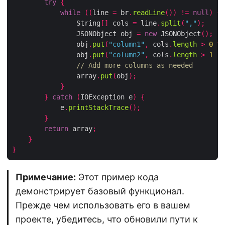
try
{
while
((
line 
=
 br
.
readLine
())
!=
null
)
{
                String
[]
 cols 
=
 line
.
split
(
","
);
                JSONObject obj 
=
new
 JSONObject
();
                obj
.
put
(
"column1"
,
 cols
.
length
>
0
?
 
                obj
.
put
(
"column2"
,
 cols
.
length
>
1
?
 
// Add more columns as needed
                array
.
put
(
obj
);
}
}
catch
(
IOException e
)
{
            e
.
printStackTrace
();
}
return
 array
;
}
}
Примечание:
Этот пример кода
демонстрирует базовый функционал.
Прежде чем использовать его в вашем
проекте, убедитесь, что обновили пути к