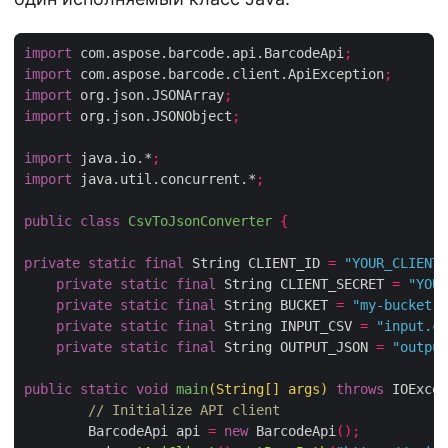
import
 com.aspose.barcode.api.BarcodeApi
;
import
 com.aspose.barcode.client.ApiException
;
import
 org.json.JSONArray
;
import
 org.json.JSONObject
;
import
 java.io.*
;
import
 java.util.concurrent.*
;
public
class
CsvToJsonConverter
{
private
static
final
 String CLIENT_ID 
=
"YOUR_CLIENT_
private
static
final
 String CLIENT_SECRET 
=
"YOUR
private
static
final
 String BUCKET 
=
"my-bucket"
;
private
static
final
 String INPUT_CSV 
=
"input.cs
private
static
final
 String OUTPUT_JSON 
=
"output
public
static
void
main
(
String
[]
 args
)
throws
 IOExcep
// Initialize API client
        BarcodeApi api 
=
new
 BarcodeApi
();