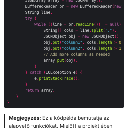
        JSONArray array 
=
new
 JSONArray
();
        BufferedReader br 
=
new
 BufferedReader
(
new
 St
        String line
;
try
{
while
((
line 
=
 br
.
readLine
())
!=
null
)
{
                String
[]
 cols 
=
 line
.
split
(
","
);
                JSONObject obj 
=
new
 JSONObject
();
                obj
.
put
(
"column1"
,
 cols
.
length
>
0
?
 
                obj
.
put
(
"column2"
,
 cols
.
length
>
1
?
 
// Add more columns as needed
                array
.
put
(
obj
);
}
}
catch
(
IOException e
)
{
            e
.
printStackTrace
();
}
return
 array
;
}
}
Megjegyzés:
Ez a kódpélda bemutatja az
alapvető funkciókat. Mielőtt a projektjében