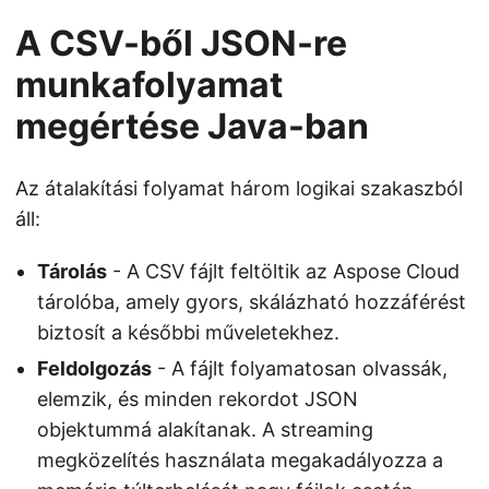
A CSV-ből JSON-re
munkafolyamat
megértése Java-ban
Az átalakítási folyamat három logikai szakaszból
áll:
Tárolás
- A CSV fájlt feltöltik az Aspose Cloud
tárolóba, amely gyors, skálázható hozzáférést
biztosít a későbbi műveletekhez.
Feldolgozás
- A fájlt folyamatosan olvassák,
elemzik, és minden rekordot JSON
objektummá alakítanak. A streaming
megközelítés használata megakadályozza a