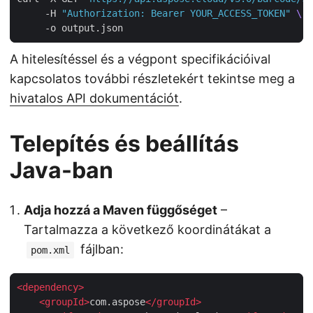
     -H 
"Authorization: Bearer YOUR_ACCESS_TOKEN"
A hitelesítéssel és a végpont specifikációival
kapcsolatos további részletekért tekintse meg a
hivatalos API dokumentációt
.
Telepítés és beállítás
Java-ban
Adja hozzá a Maven függőséget
–
Tartalmazza a következő koordinátákat a
fájlban:
pom.xml
<
dependency
>
<
groupId
>
com.aspose
</
groupId
>