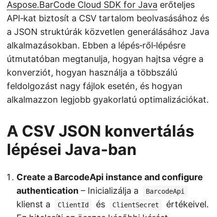
Aspose.BarCode Cloud SDK for Java
erőteljes
API‑kat biztosít a CSV tartalom beolvasásához és
a JSON struktúrák közvetlen generálásához Java
alkalmazásokban. Ebben a lépés‑ről‑lépésre
útmutatóban megtanulja, hogyan hajtsa végre a
konverziót, hogyan használja a többszálú
feldolgozást nagy fájlok esetén, és hogyan
alkalmazzon legjobb gyakorlatú optimalizációkat.
A CSV JSON konvertálás
lépései Java-ban
Create a BarcodeApi instance and configure
authentication
– Inicializálja a
BarcodeApi
klienst a
és
értékeivel.
ClientId
ClientSecret