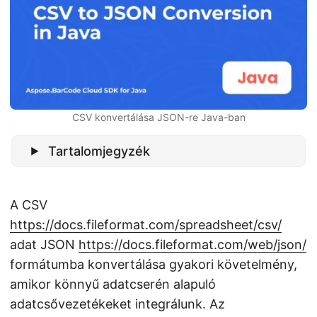
n
CSV konvertálása JSON-re Java-ban
Tartalomjegyzék
A CSV
https://docs.fileformat.com/spreadsheet/csv/
adat JSON
https://docs.fileformat.com/web/json/
formátumba konvertálása gyakori követelmény,
amikor könnyű adatcserén alapuló
adatcsővezetékeket integrálunk. Az