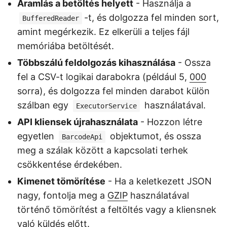
Áramlás a betöltés helyett
- Használja a
-t, és dolgozza fel minden sort,
BufferedReader
amint megérkezik. Ez elkerüli a teljes fájl
memóriába betöltését.
Többszálú feldolgozás kihasználása
- Ossza
fel a CSV-t logikai darabokra (például 5,
000
sorra), és dolgozza fel minden darabot külön
szálban egy
használatával.
ExecutorService
API kliensek újrahasználata
- Hozzon létre
egyetlen
objektumot, és ossza
BarcodeApi
meg a szálak között a kapcsolati terhek
csökkentése érdekében.
Kimenet tömörítése
- Ha a keletkezett JSON
nagy, fontolja meg a
GZIP
használatával
történő tömörítést a feltöltés vagy a kliensnek
való küldés előtt.