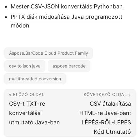
Mester CSV-JSON konvertálás Pythonban
PPTX diák módosítása Java programozott
módon
Aspose.BarCode Cloud Product Family
csv to json java
aspose barcode
multithreaded conversion
« ELŐZŐ OLDAL
KÖVETKEZŐ OLDAL »
CSV-t TXT-re
CSV átalakítása
konvertálási
HTML-re Java-ban:
útmutató Java-ban
LÉPÉS-RŐL-LÉPÉS
Kód Útmutató