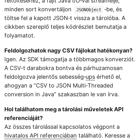
feltöltéséhez, a fájlt Java I/O‑val streamelje,
minden sort konvertáljon
‑be, és
JSONObject
töltse fel a kapott JSON‑t vissza a tárolóba. A
cikkben szereplő teljes kódrészlet bemutatja a
folyamatot.
Feldolgozhatok nagy CSV fájlokat hatékonyan?
Igen. Az SDK támogatja a többmagos konverziót.
A CSV-t darabokra bontva és párhuzamosan
feldolgozva jelentős sebesség‑
ups
érhető el,
ahogyan a “CSV to JSON Multi‑Threaded
conversion in Java” szakaszban le van írva.
Hol találhatom meg a tárolási műveletek API
referenciáját?
Az összes tárolással kapcsolatos végpont a
hivatalos API referenciában
található. Keresse a