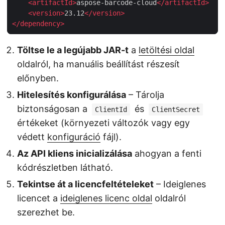
<
artifactId
>
aspose-barcode-cloud
</
artifactId
>
<
version
>
23.12
</
version
>
</
dependency
>
Töltse le a legújabb JAR-t
a
letöltési oldal
oldalról, ha manuális beállítást részesít
előnyben.
Hitelesítés konfigurálása
– Tárolja
biztonságosan a
és
ClientId
ClientSecret
értékeket (környezeti változók vagy egy
védett
konfiguráció
fájl).
Az API kliens inicializálása
ahogyan a fenti
kódrészletben látható.
Tekintse át a licencfeltételeket
– Ideiglenes
licencet a
ideiglenes licenc oldal
oldalról
szerezhet be.