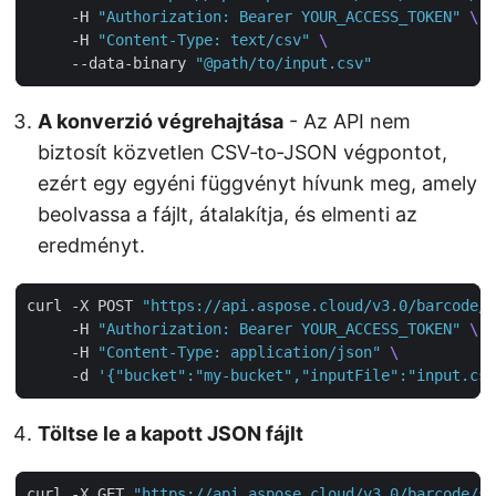
     -H 
"Authorization: Bearer YOUR_ACCESS_TOKEN"
     -H 
"Content-Type: text/csv"
     --data-binary 
"@path/to/input.csv"
A konverzió végrehajtása
- Az API nem
biztosít közvetlen CSV‑to‑JSON végpontot,
ezért egy egyéni függvényt hívunk meg, amely
beolvassa a fájlt, átalakítja, és elmenti az
eredményt.
curl -X POST 
"https://api.aspose.cloud/v3.0/barcode/c
     -H 
"Authorization: Bearer YOUR_ACCESS_TOKEN"
     -H 
"Content-Type: application/json"
     -d 
'{"bucket":"my-bucket","inputFile":"input.csv
Töltse le a kapott JSON fájlt
curl -X GET 
"https://api.aspose.cloud/v3.0/barcode/st