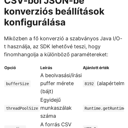
CSV-ből JSON-be
konverziós beállítások
konfigurálása
Miközben a fő konverzió a szabványos Java I/O-
t használja, az SDK lehetővé teszi, hogy
finomhangolja a különböző paramétereket:
Opció
Leírás
Ajánlott érték
A beolvasási/írási
puffer mérete
(alapértelme
bufferSize
8192
(bájt)
Egyidejű
munkaszálak
threadPoolSize
Runtime.getRuntime(
száma
A forrás CSV