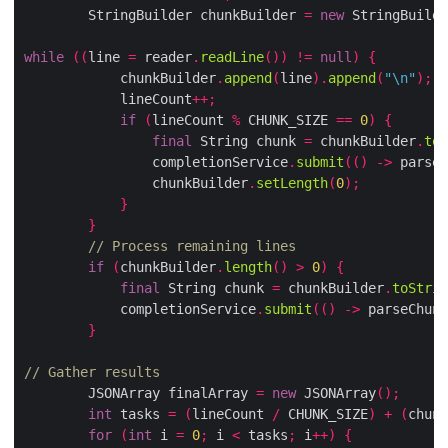
        StringBuilder chunkBuilder 
=
new
 StringBuilde
while
((
line 
=
 reader
.
readLine
())
!=
null
)
{
            chunkBuilder
.
append
(
line
).
append
(
"\n"
);
            lineCount
++;
if
(
lineCount 
%
 CHUNK_SIZE 
==
0
)
{
final
 String chunk 
=
 chunkBuilder
.
toS
                completionService
.
submit
(()
->
 parseC
                chunkBuilder
.
setLength
(
0
);
}
}
// Process remaining lines
if
(
chunkBuilder
.
length
()
>
0
)
{
final
 String chunk 
=
 chunkBuilder
.
toStrin
            completionService
.
submit
(()
->
 parseChunk
}
// Gather results
        JSONArray finalArray 
=
new
 JSONArray
();
int
 tasks 
=
(
lineCount 
/
 CHUNK_SIZE
)
+
(
chunk
for
(
int
 i 
=
0
;
 i 
<
 tasks
;
 i
++)
{