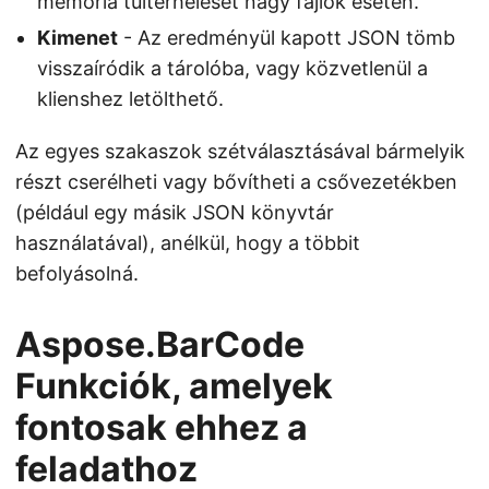
memória túlterhelését nagy fájlok esetén.
Kimenet
- Az eredményül kapott JSON tömb
visszaíródik a tárolóba, vagy közvetlenül a
klienshez letölthető.
Az egyes szakaszok szétválasztásával bármelyik
részt cserélheti vagy bővítheti a csővezetékben
(például egy másik JSON könyvtár
használatával), anélkül, hogy a többit
befolyásolná.
Aspose.BarCode
Funkciók, amelyek
fontosak ehhez a
feladathoz