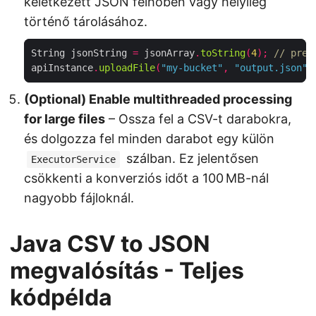
keletkezett JSON felhőben vagy helyileg
történő tárolásához.
String jsonString 
=
 jsonArray
.
toString
(
4
);
// pret
apiInstance
.
uploadFile
(
"my-bucket"
,
"output.json"
,
(Optional) Enable multithreaded processing
for large files
– Ossza fel a CSV-t darabokra,
és dolgozza fel minden darabot egy külön
szálban. Ez jelentősen
ExecutorService
csökkenti a konverziós időt a 100 MB-nál
nagyobb fájloknál.
Java CSV to JSON
megvalósítás - Teljes
kódpélda