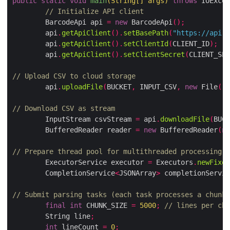
public
static
void
main
(
String
[]
 args
)
throws
 IOExcep
// Initialize API client
        BarcodeApi api 
=
new
 BarcodeApi
();
        api
.
getApiClient
().
setBasePath
(
"https://api.a
        api
.
getApiClient
().
setClientId
(
CLIENT_ID
);
        api
.
getApiClient
().
setClientSecret
(
CLIENT_SEC
// Upload CSV to cloud storage
        api
.
uploadFile
(
BUCKET
,
 INPUT_CSV
,
new
 File
(
"s
// Download CSV as stream
        InputStream csvStream 
=
 api
.
downloadFile
(
BUCK
        BufferedReader reader 
=
new
 BufferedReader
(
ne
// Prepare thread pool for multithreaded processing
        ExecutorService executor 
=
 Executors
.
newFixed
        CompletionService
<
JSONArray
>
 completionServic
// Submit parsing tasks (each task processes a chunk 
final
int
 CHUNK_SIZE 
=
5000
;
// lines per chu
        String line
;
int
 lineCount 
=
0
;