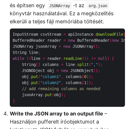
és építsen egy
-t az
JSONArray
org.json
könyvtár használatával. Ez a megközelítés
elkerüli a teljes fájl memóriába töltését.
InputStream csvStream 
=
 apiInstance
.
downloadFile
(
"
BufferedReader reader 
=
new
 BufferedReader
(
new
 Inp
JSONArray jsonArray 
=
new
 JSONArray
();
String line
;
while
((
line 
=
 reader
.
readLine
())
!=
null
)
{
    String
[]
 columns 
=
 line
.
split
(
","
);
    JSONObject obj 
=
new
 JSONObject
();
    obj
.
put
(
"column1"
,
 columns
[
0
]);
    obj
.
put
(
"column2"
,
 columns
[
1
]);
// add remaining columns as needed
    jsonArray
.
put
(
obj
);
}
Write the JSON array to an output file
–
Használjon pufferelt íróobjektumot a