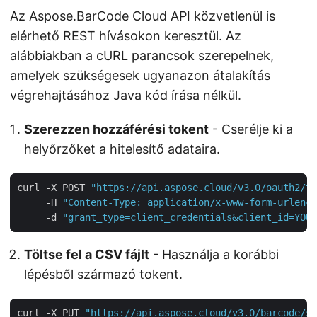
Az Aspose.BarCode Cloud API közvetlenül is
elérhető REST hívásokon keresztül. Az
alábbiakban a cURL parancsok szerepelnek,
amelyek szükségesek ugyanazon átalakítás
végrehajtásához Java kód írása nélkül.
Szerezzen hozzáférési tokent
- Cserélje ki a
helyőrzőket a hitelesítő adataira.
curl -X POST 
"https://api.aspose.cloud/v3.0/oauth2/to
     -H 
"Content-Type: application/x-www-form-urlenco
     -d 
"grant_type=client_credentials&client_id=YOUR
Töltse fel a CSV fájlt
- Használja a korábbi
lépésből származó tokent.
curl -X PUT 
"https://api.aspose.cloud/v3.0/barcode/st