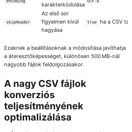
encoding
UTF-8
karakterkódolása
Az első sor
figyelmen kívül
ha a CSV tar
skipHeader
true
hagyása
Ezeknek a beállításoknak a módosítása javíthatja
a áteresztőképességet, különösen 500 MB-nál
nagyobb fájlok feldolgozásakor.
A nagy CSV fájlok
konverziós
teljesítményének
optimalizálása