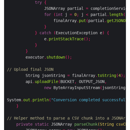
try
{
                JSONArray partial 
=
 completionService
for
(
int
 j 
=
0
;
 j 
<
 partial
.
length
();
                    finalArray
.
put
(
partial
.
getJSONObj
}
}
catch
(
ExecutionException e
)
{
                e
.
printStackTrace
();
}
}
        executor
.
shutdown
();
// Upload final JSON
        String jsonString 
=
 finalArray
.
toString
(
4
);
        api
.
uploadFile
(
BUCKET
,
 OUTPUT_JSON
,
new
 ByteArrayInputStream
(
jsonString
.
g
System
.
out
.
println
(
"Conversion completed successfully
}
// Helper method to parse a CSV chunk into a JSONArra
private
static
 JSONArray 
parseChunk
(
String csvChu