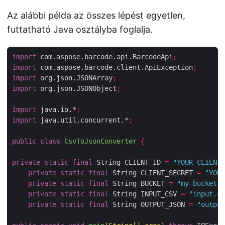
Az alábbi példa az összes lépést egyetlen,
futtatható Java osztályba foglalja.
import
 com.aspose.barcode.api.BarcodeApi
;
import
 com.aspose.barcode.client.ApiException
;
import
 org.json.JSONArray
;
import
 org.json.JSONObject
;
import
 java.io.*
;
import
 java.util.concurrent.*
;
public
class
CsvToJsonConverter
{
private
static
final
 String CLIENT_ID 
=
"YOUR_CLIENT_
private
static
final
 String CLIENT_SECRET 
=
"YOUR
private
static
final
 String BUCKET 
=
"my-bucket"
;
private
static
final
 String INPUT_CSV 
=
"input.cs
private
static
final
 String OUTPUT_JSON 
=
"output