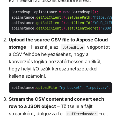
Ez hitelesíti az összes későbbi kérést.
BarcodeApi apiInstance 
=
new
 BarcodeApi
();
apiInstance
.
getApiClient
().
setBasePath
(
"https://ap
apiInstance
.
getApiClient
().
setClientId
(
"YOUR_CLIEN
apiInstance
.
getApiClient
().
setClientSecret
(
"YOUR_C
Upload the source CSV file to Aspose Cloud
storage
– Használja az
végpontot
UploadFile
a CSV felhőbe helyezéséhez, hogy a
konverziós logika hozzáférhessen anélkül,
hogy helyi I/O szűk keresztmetszetekkel
kellene számolni.
apiInstance
.
uploadFile
(
"my-bucket"
,
"input.csv"
,
n
Stream the CSV content and convert each
row to a JSON object
– Töltse le a fájlt
streamként, dolgozza fel
-rel,
BufferedReader