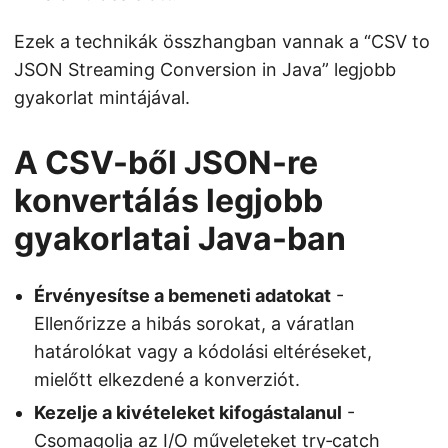
Ezek a technikák összhangban vannak a “CSV to
JSON Streaming Conversion in Java” legjobb
gyakorlat mintájával.
A CSV-ből JSON-re
konvertálás legjobb
gyakorlatai Java-ban
Érvényesítse a bemeneti adatokat
-
Ellenőrizze a hibás sorokat, a váratlan
határolókat vagy a kódolási eltéréseket,
mielőtt elkezdené a konverziót.
Kezelje a kivételeket kifogástalanul
-
Csomagolja az I/O műveleteket try‑catch