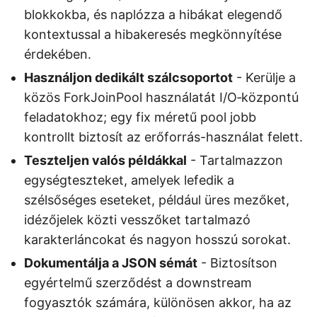
blokkokba, és naplózza a hibákat elegendő
kontextussal a hibakeresés megkönnyítése
érdekében.
Használjon dedikált szálcsoportot
- Kerülje a
közös ForkJoinPool használatát I/O‑központú
feladatokhoz; egy fix méretű pool jobb
kontrollt biztosít az erőforrás-használat felett.
Teszteljen valós példákkal
- Tartalmazzon
egységteszteket, amelyek lefedik a
szélsőséges eseteket, például üres mezőket,
idézőjelek közti vesszőket tartalmazó
karakterláncokat és nagyon hosszú sorokat.
Dokumentálja a JSON sémát
- Biztosítson
egyértelmű szerződést a downstream
fogyasztók számára, különösen akkor, ha az