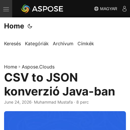
MAGYAR
T
o
Home
g
g
l
Keresés
Kategóriák
Archívum
Címkék
e
n
Home
a
»
Aspose.Clouds
CSV to JSON
v
i
konverzió Java-ban
g
a
June 24, 2026
· Muhammad Mustafa · 8 perc
t
i
o