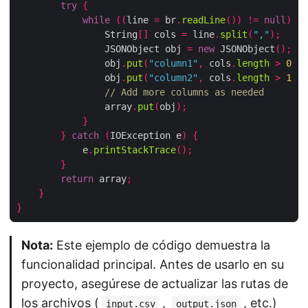
try
{
while
((
line 
=
 br
.
readLine
())
!=
null
)
{
                String
[]
 cols 
=
 line
.
split
(
","
);
                JSONObject obj 
=
new
 JSONObject
();
                obj
.
put
(
"column1"
,
 cols
.
length
>
0
?
 
                obj
.
put
(
"column2"
,
 cols
.
length
>
1
?
 
// Add more columns as needed
                array
.
put
(
obj
);
}
}
catch
(
IOException e
)
{
            e
.
printStackTrace
();
}
return
 array
;
}
}
Nota:
Este ejemplo de código demuestra la
funcionalidad principal. Antes de usarlo en su
proyecto, asegúrese de actualizar las rutas de
los archivos (
,
, etc.)
input.csv
output.json