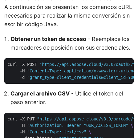
A continuación se presentan los comandos cURL
necesarios para realizar la misma conversión sin
escribir código Java.
Obtener un token de acceso
- Reemplace los
marcadores de posición con sus credenciales.
curl -X POST 
"https://api.aspose.cloud/v3.0/oauth2/to
     -H 
"Content-Type: application/x-www-form-urlenco
     -d 
"grant_type=client_credentials&client_id=YOUR
Cargar el archivo CSV
- Utilice el token del
paso anterior.
curl -X PUT 
"https://api.aspose.cloud/v3.0/barcode/st
     -H 
"Authorization: Bearer YOUR_ACCESS_TOKEN"
     -H 
"Content-Type: text/csv"