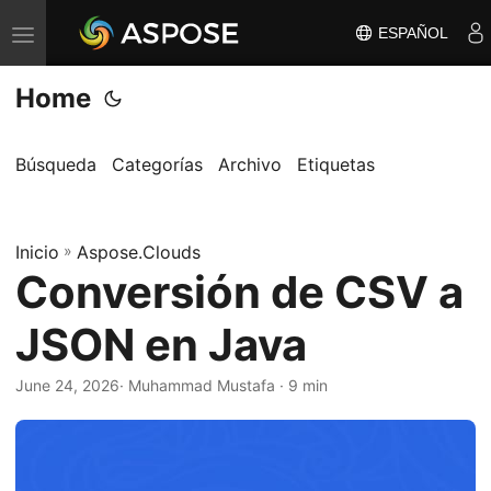
ESPAÑOL
A
l
Home
t
e
r
Búsqueda
Categorías
Archivo
Etiquetas
n
a
Inicio
r
»
Aspose.Clouds
Conversión de CSV a
n
a
JSON en Java
v
e
June 24, 2026
· Muhammad Mustafa · 9 min
g
a
c