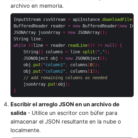
archivo en memoria.
InputStream csvStream 
=
 apiInstance
.
downloadFile
(
"
BufferedReader reader 
=
new
 BufferedReader
(
new
 Inp
JSONArray jsonArray 
=
new
 JSONArray
();
String line
;
while
((
line 
=
 reader
.
readLine
())
!=
null
)
{
    String
[]
 columns 
=
 line
.
split
(
","
);
    JSONObject obj 
=
new
 JSONObject
();
    obj
.
put
(
"column1"
,
 columns
[
0
]);
    obj
.
put
(
"column2"
,
 columns
[
1
]);
// add remaining columns as needed
    jsonArray
.
put
(
obj
);
}
Escribir el arreglo JSON en un archivo de
salida
- Utilice un escritor con búfer para
almacenar el JSON resultante en la nube o
localmente.