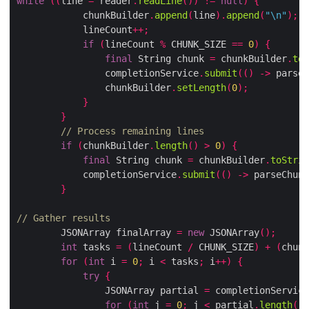
while
((
line 
=
 reader
.
readLine
())
!=
null
)
{
            chunkBuilder
.
append
(
line
).
append
(
"\n"
);
            lineCount
++;
if
(
lineCount 
%
 CHUNK_SIZE 
==
0
)
{
final
 String chunk 
=
 chunkBuilder
.
toS
                completionService
.
submit
(()
->
 parseC
                chunkBuilder
.
setLength
(
0
);
}
}
// Process remaining lines
if
(
chunkBuilder
.
length
()
>
0
)
{
final
 String chunk 
=
 chunkBuilder
.
toStrin
            completionService
.
submit
(()
->
 parseChunk
}
// Gather results
        JSONArray finalArray 
=
new
 JSONArray
();
int
 tasks 
=
(
lineCount 
/
 CHUNK_SIZE
)
+
(
chunk
for
(
int
 i 
=
0
;
 i 
<
 tasks
;
 i
++)
{
try
{
                JSONArray partial 
=
 completionService
for
(
int
 j 
=
0
;
 j 
<
 partial
.
length
();