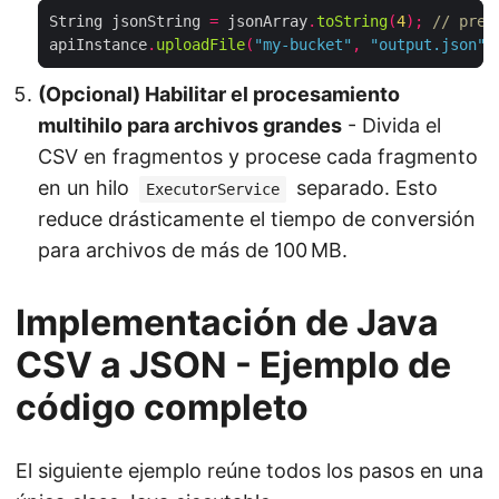
String jsonString 
=
 jsonArray
.
toString
(
4
);
// pret
apiInstance
.
uploadFile
(
"my-bucket"
,
"output.json"
,
(Opcional) Habilitar el procesamiento
multihilo para archivos grandes
- Divida el
CSV en fragmentos y procese cada fragmento
en un hilo
separado. Esto
ExecutorService
reduce drásticamente el tiempo de conversión
para archivos de más de 100 MB.
Implementación de Java
CSV a JSON - Ejemplo de
código completo
El siguiente ejemplo reúne todos los pasos en una