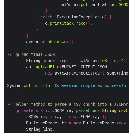
                    finalArray
.
put
(
partial
.
getJSONObj
}
}
catch
(
ExecutionException e
)
{
                e
.
printStackTrace
();
}
}
        executor
.
shutdown
();
// Upload final JSON
        String jsonString 
=
 finalArray
.
toString
(
4
);
        api
.
uploadFile
(
BUCKET
,
 OUTPUT_JSON
,
new
 ByteArrayInputStream
(
jsonString
.
g
System
.
out
.
println
(
"Conversion completed successfully
}
// Helper method to parse a CSV chunk into a JSONArra
private
static
 JSONArray 
parseChunk
(
String csvChu
        JSONArray array 
=
new
 JSONArray
();
        BufferedReader br 
=
new
 BufferedReader
(
new
 St
        String line
;