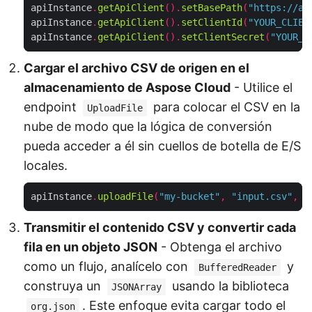
apiInstance
.
getApiClient
().
setBasePath
(
"https://ap
apiInstance
.
getApiClient
().
setClientId
(
"YOUR_CLIEN
apiInstance
.
getApiClient
().
setClientSecret
(
"YOUR_C
Cargar el archivo CSV de origen en el
almacenamiento de Aspose Cloud
- Utilice el
endpoint
para colocar el CSV en la
UploadFile
nube de modo que la lógica de conversión
pueda acceder a él sin cuellos de botella de E/S
locales.
apiInstance
.
uploadFile
(
"my-bucket"
,
"input.csv"
,
n
Transmitir el contenido CSV y convertir cada
fila en un objeto JSON
- Obtenga el archivo
como un flujo, analícelo con
y
BufferedReader
construya un
usando la biblioteca
JSONArray
. Este enfoque evita cargar todo el
org.json