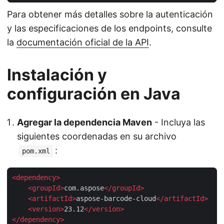
Para obtener más detalles sobre la autenticación
y las especificaciones de los endpoints, consulte
la
documentación oficial de la API
.
Instalación y
configuración en Java
Agregar la dependencia Maven
- Incluya las
siguientes coordenadas en su archivo
:
pom.xml
<
dependency
>
<
groupId
>
com.aspose
</
groupId
>
<
artifactId
>
aspose-barcode-cloud
</
artifactId
>
<
version
>
23.12
</
version
>
</
dependency
>