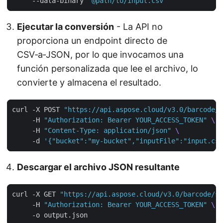
     --data-binary 
"@path/to/input.csv"
Ejecutar la conversión
- La API no
proporciona un endpoint directo de
CSV‑a‑JSON, por lo que invocamos una
función personalizada que lee el archivo, lo
convierte y almacena el resultado.
curl -X POST 
"https://api.aspose.cloud/v3.0/barcode/c
     -H 
"Authorization: Bearer YOUR_ACCESS_TOKEN"
     -H 
"Content-Type: application/json"
     -d 
'{"bucket":"my-bucket","inputFile":"input.csv
Descargar el archivo JSON resultante
curl -X GET 
"https://api.aspose.cloud/v3.0/barcode/st
     -H 
"Authorization: Bearer YOUR_ACCESS_TOKEN"