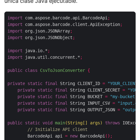
única clase Java ejecutable.
import
 com.aspose.barcode.api.BarcodeApi
;
import
 com.aspose.barcode.client.ApiException
;
import
 org.json.JSONArray
;
import
 org.json.JSONObject
;
import
 java.io.*
;
import
 java.util.concurrent.*
;
public
class
CsvToJsonConverter
{
private
static
final
 String CLIENT_ID 
=
"YOUR_CLIENT_
private
static
final
 String CLIENT_SECRET 
=
"YOUR
private
static
final
 String BUCKET 
=
"my-bucket"
;
private
static
final
 String INPUT_CSV 
=
"input.cs
private
static
final
 String OUTPUT_JSON 
=
"output
public
static
void
main
(
String
[]
 args
)
throws
 IOExcep
// Initialize API client
        BarcodeApi api 
=
new
 BarcodeApi
();