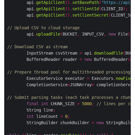
        api
.
getApiClient
().
setBasePath
(
"https://api.a
        api
.
getApiClient
().
setClientId
(
CLIENT_ID
);
        api
.
getApiClient
().
setClientSecret
(
CLIENT_SEC
// Upload CSV to cloud storage
        api
.
uploadFile
(
BUCKET
,
 INPUT_CSV
,
new
 File
(
"s
// Download CSV as stream
        InputStream csvStream 
=
 api
.
downloadFile
(
BUCK
        BufferedReader reader 
=
new
 BufferedReader
(
ne
// Prepare thread pool for multithreaded processing
        ExecutorService executor 
=
 Executors
.
newFixed
        CompletionService
<
JSONArray
>
 completionServic
// Submit parsing tasks (each task processes a chunk 
final
int
 CHUNK_SIZE 
=
5000
;
// lines per chu
        String line
;
int
 lineCount 
=
0
;
        StringBuilder chunkBuilder 
=
new
 StringBuilde