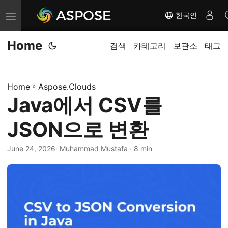
한국인
내
비
Home
게
검색
카테고리
보관소
태그
이
션
Home
»
Aspose.Clouds
전
Java에서 CSV를
환
JSON으로 변환
June 24, 2026
· Muhammad Mustafa · 8 min