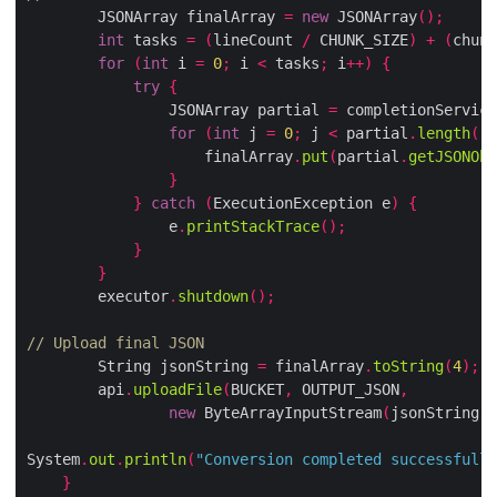
        JSONArray finalArray 
=
new
 JSONArray
();
int
 tasks 
=
(
lineCount 
/
 CHUNK_SIZE
)
+
(
chunk
for
(
int
 i 
=
0
;
 i 
<
 tasks
;
 i
++)
{
try
{
                JSONArray partial 
=
 completionService
for
(
int
 j 
=
0
;
 j 
<
 partial
.
length
();
                    finalArray
.
put
(
partial
.
getJSONObj
}
}
catch
(
ExecutionException e
)
{
                e
.
printStackTrace
();
}
}
        executor
.
shutdown
();
// Upload final JSON
        String jsonString 
=
 finalArray
.
toString
(
4
);
        api
.
uploadFile
(
BUCKET
,
 OUTPUT_JSON
,
new
 ByteArrayInputStream
(
jsonString
.
g
System
.
out
.
println
(
"Conversion completed successfully
}