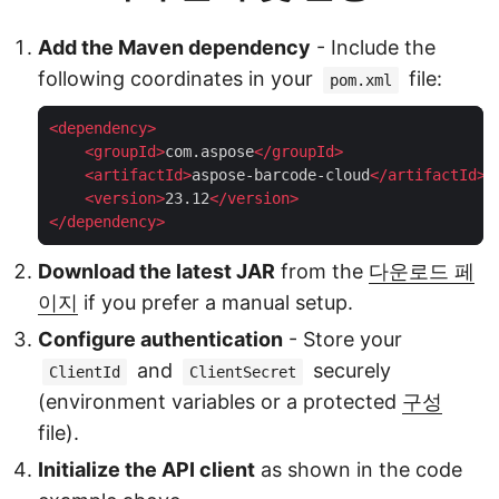
Add the Maven dependency
- Include the
following coordinates in your
file:
pom.xml
<
dependency
>
<
groupId
>
com.aspose
</
groupId
>
<
artifactId
>
aspose-barcode-cloud
</
artifactId
>
<
version
>
23.12
</
version
>
</
dependency
>
Download the latest JAR
from the
다운로드 페
이지
if you prefer a manual setup.
Configure authentication
- Store your
and
securely
ClientId
ClientSecret
(environment variables or a protected
구성
file).
Initialize the API client
as shown in the code