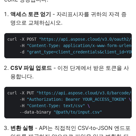
액세스 토큰 얻기
- 자리표시자를 귀하의 자격 증
명으로 교체하십시오.
curl -X POST 
"https://api.aspose.cloud/v3.0/oauth2/to
     -H 
"Content-Type: application/x-www-form-urlenco
     -d 
"grant_type=client_credentials&client_id=YOUR
CSV 파일 업로드
- 이전 단계에서 받은 토큰을 사
용합니다.
curl -X PUT 
"https://api.aspose.cloud/v3.0/barcode/st
     -H 
"Authorization: Bearer YOUR_ACCESS_TOKEN"
     -H 
"Content-Type: text/csv"
     --data-binary 
"@path/to/input.csv"
변환 실행
- API는 직접적인 CSV‑to‑JSON 엔드포