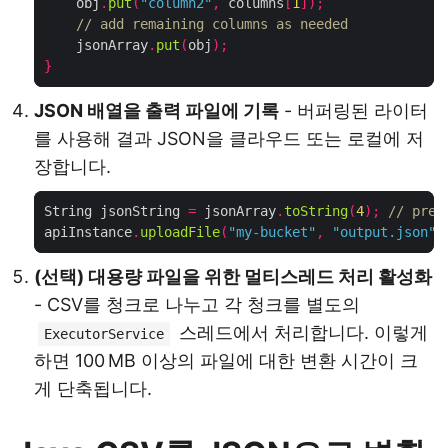
    obj
.
put
(
"column2"
,
 columns
[
1
]);
// add remaining columns as needed
    jsonArray
.
put
(
obj
);
}
JSON 배열을 출력 파일에 기록
- 버퍼링된 라이터
를 사용해 결과 JSON을 클라우드 또는 로컬에 저
장합니다.
String jsonString 
=
 jsonArray
.
toString
(
4
);
// pret
apiInstance
.
uploadFile
(
"my-bucket"
,
"output.json"
,
(선택) 대용량 파일을 위한 멀티스레드 처리 활성화
- CSV를 청크로 나누고 각 청크를 별도의
스레드에서 처리합니다. 이렇게
ExecutorService
하면 100 MB 이상의 파일에 대한 변환 시간이 크
게 단축됩니다.