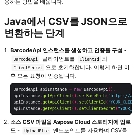
용하는 방법을 배웁니다.
Java에서 CSV를 JSON으로
변환하는 단계
BarcodeApi 인스턴스를 생성하고 인증을 구성
-
클라이언트를
와
BarcodeApi
ClientId
으로 초기화합니다. 이렇게 하면 이
ClientSecret
후 모든 요청이 인증됩니다.
BarcodeApi apiInstance 
=
new
 BarcodeApi
();
apiInstance
.
getApiClient
().
setBasePath
(
"https://ap
apiInstance
.
getApiClient
().
setClientId
(
"YOUR_CLIEN
apiInstance
.
getApiClient
().
setClientSecret
(
"YOUR_C
소스 CSV 파일을 Aspose Cloud 스토리지에 업로
드
-
엔드포인트를 사용하여 CSV를
UploadFile