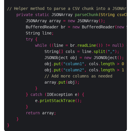
// Helper method to parse a CSV chunk into a JSONArra
private
static
 JSONArray 
parseChunk
(
String csvChu
        JSONArray array 
=
new
 JSONArray
();
        BufferedReader br 
=
new
 BufferedReader
(
new
 St
        String line
;
try
{
while
((
line 
=
 br
.
readLine
())
!=
null
)
{
                String
[]
 cols 
=
 line
.
split
(
","
);
                JSONObject obj 
=
new
 JSONObject
();
                obj
.
put
(
"column1"
,
 cols
.
length
>
0
?
 
                obj
.
put
(
"column2"
,
 cols
.
length
>
1
?
 
// Add more columns as needed
                array
.
put
(
obj
);
}
}
catch
(
IOException e
)
{
            e
.
printStackTrace
();
}
return
 array
;
}
}