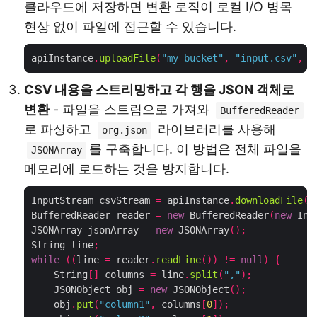
클라우드에 저장하면 변환 로직이 로컬 I/O 병목
현상 없이 파일에 접근할 수 있습니다.
apiInstance
.
uploadFile
(
"my-bucket"
,
"input.csv"
,
n
CSV 내용을 스트리밍하고 각 행을 JSON 객체로
변환
- 파일을 스트림으로 가져와
BufferedReader
로 파싱하고
라이브러리를 사용해
org.json
를 구축합니다. 이 방법은 전체 파일을
JSONArray
메모리에 로드하는 것을 방지합니다.
InputStream csvStream 
=
 apiInstance
.
downloadFile
(
"
BufferedReader reader 
=
new
 BufferedReader
(
new
 Inp
JSONArray jsonArray 
=
new
 JSONArray
();
String line
;
while
((
line 
=
 reader
.
readLine
())
!=
null
)
{
    String
[]
 columns 
=
 line
.
split
(
","
);
    JSONObject obj 
=
new
 JSONObject
();
    obj
.
put
(
"column1"
,
 columns
[
0
]);