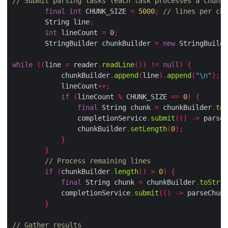
// Submit parsing tasks (each task processes a chunk 
final
int
 CHUNK_SIZE 
=
5000
;
// lines per chu
        String line
;
int
 lineCount 
=
0
;
        StringBuilder chunkBuilder 
=
new
 StringBuilde
while
((
line 
=
 reader
.
readLine
())
!=
null
)
{
            chunkBuilder
.
append
(
line
).
append
(
"\n"
);
            lineCount
++;
if
(
lineCount 
%
 CHUNK_SIZE 
==
0
)
{
final
 String chunk 
=
 chunkBuilder
.
toS
                completionService
.
submit
(()
->
 parseC
                chunkBuilder
.
setLength
(
0
);
}
}
// Process remaining lines
if
(
chunkBuilder
.
length
()
>
0
)
{
final
 String chunk 
=
 chunkBuilder
.
toStrin
            completionService
.
submit
(()
->
 parseChunk
}
// Gather results