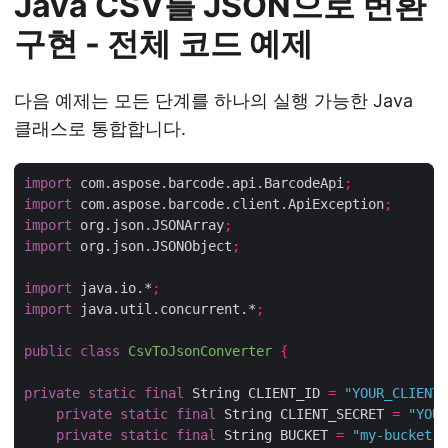
Java CSV를 JSON으로 변환
구현 - 전체 코드 예제
다음 예제는 모든 단계를 하나의 실행 가능한 Java
클래스로 통합합니다.
import
 com.aspose.barcode.api.BarcodeApi
;
import
 com.aspose.barcode.client.ApiException
;
import
 org.json.JSONArray
;
import
 org.json.JSONObject
;
import
 java.io.*
;
import
 java.util.concurrent.*
;
public
class
CsvToJsonConverter
{
private
static
final
 String CLIENT_ID 
=
"YOUR_CLIENT_
private
static
final
 String CLIENT_SECRET 
=
"YOUR
private
static
final
 String BUCKET 
=
"my-bucket"
;