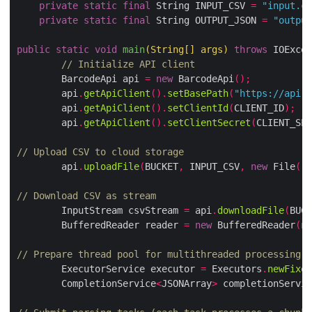
private
static
final
 String INPUT_CSV 
=
"input.cs
private
static
final
 String OUTPUT_JSON 
=
"output
public
static
void
main
(
String
[]
 args
)
throws
 IOExcep
// Initialize API client
        BarcodeApi api 
=
new
 BarcodeApi
();
        api
.
getApiClient
().
setBasePath
(
"https://api.a
        api
.
getApiClient
().
setClientId
(
CLIENT_ID
);
        api
.
getApiClient
().
setClientSecret
(
CLIENT_SEC
// Upload CSV to cloud storage
        api
.
uploadFile
(
BUCKET
,
 INPUT_CSV
,
new
 File
(
"s
// Download CSV as stream
        InputStream csvStream 
=
 api
.
downloadFile
(
BUCK
        BufferedReader reader 
=
new
 BufferedReader
(
ne
// Prepare thread pool for multithreaded processing
        ExecutorService executor 
=
 Executors
.
newFixed
        CompletionService
<
JSONArray
>
 completionServic