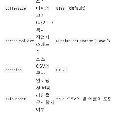
쓰기
버퍼의
(default)
bufferSize
8192
크기
(바이트)
동시
작업자
threadPoolSize
Runtime.getRuntime().availab
스레드
수
소스
CSV의
encoding
UTF-8
문자
인코딩
첫 번째
라인을
CSV에 열 이름이 포함
skipHeader
true
무시할지
여부