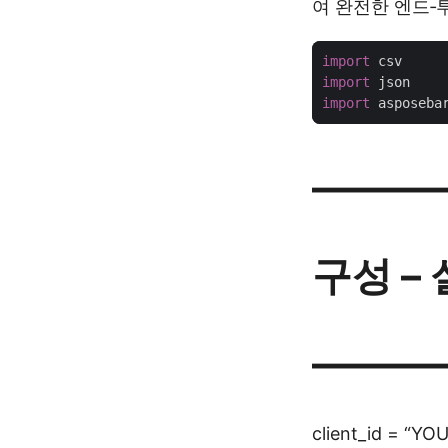
여 완전한 엔드‑
import
import
import
 asposeba
———
구성 –
———
client_id = “Y