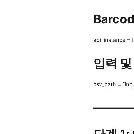
Barc
api_instance = 
입력 및
csv_path = “inp
———
단계 1: