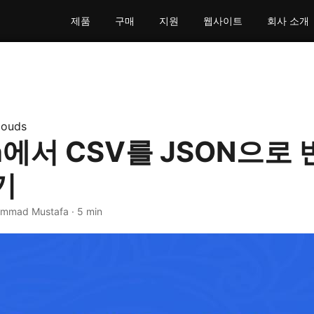
제품
구매
지원
웹사이트
회사 소개
louds
on에서 CSV를 JSON으로 
기
mmad Mustafa · 5 min