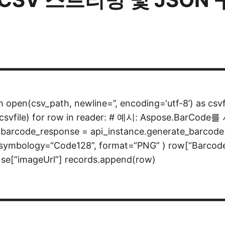
————————————
h open(csv_path, newline=’’, encoding=‘utf-8’) as csvf
r(csvfile) for row in reader: # 예시: Aspose.BarC
rcode_response = api_instance.generate_barcode
, symbology=“Code128”, format=“PNG” ) row[“Barcod
se[“imageUrl”] records.append(row)
————————————