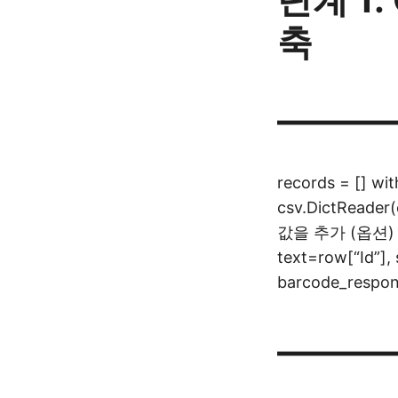
축
———
records = [] wit
csv.DictReade
값을 추가 (옵션) ba
text=row[“Id”]
barcode_respon
———