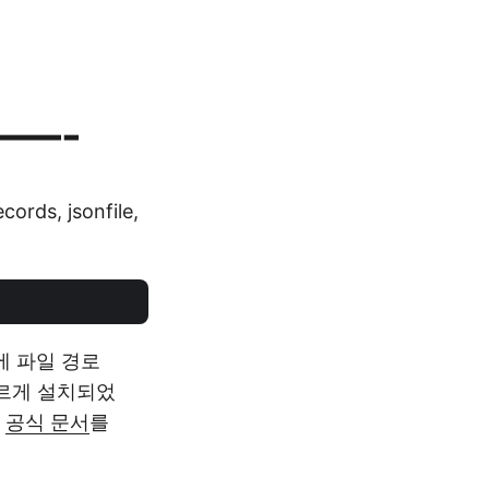
—-
cords, jsonfile,
에 파일 경로
바르게 설치되었
면
공식 문서
를