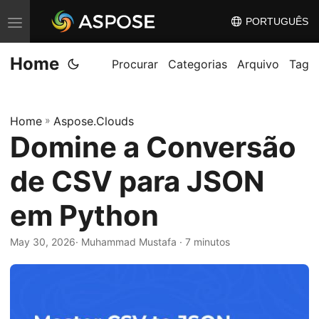
PORTUGUÊS
A
l
Home
t
Procurar
Categorias
Arquivo
Tag
e
r
Home
»
Aspose.Clouds
n
Domine a Conversão
a
r
de CSV para JSON
n
a
em Python
v
May 30, 2026
· Muhammad Mustafa · 7 minutos
e
g
a
ç