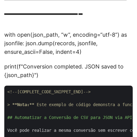
——————-
with open(json_path, “w”, encoding=“utf-8”) as
jsonfile: json.dump(records, jsonfile,
ensure_ascii=False, indent=4)
print(f"Conversion completed. JSON saved to
{json_path}")
<!--[COMPLETE_CODE_SNIPPET_END]-->
> 
**Nota:**
 Este exemplo de código demonstra a funcio
## Automatizar a Conversão de CSV para JSON via API R
Você pode realizar a mesma conversão sem escrever cód