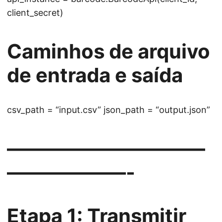
client_secret)
Caminhos de arquivo
de entrada e saída
csv_path = “input.csv” json_path = “output.json”
——————————
——————-
Etapa 1: Transmitir