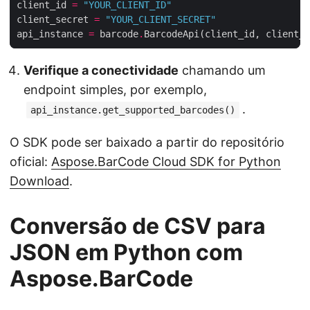
client_id 
=
"YOUR_CLIENT_ID"
client_secret 
=
"YOUR_CLIENT_SECRET"
api_instance 
=
 barcode
.
Verifique a conectividade
chamando um
endpoint simples, por exemplo,
.
api_instance.get_supported_barcodes()
O SDK pode ser baixado a partir do repositório
oficial:
Aspose.BarCode Cloud SDK for Python
Download
.
Conversão de CSV para
JSON em Python com
Aspose.BarCode