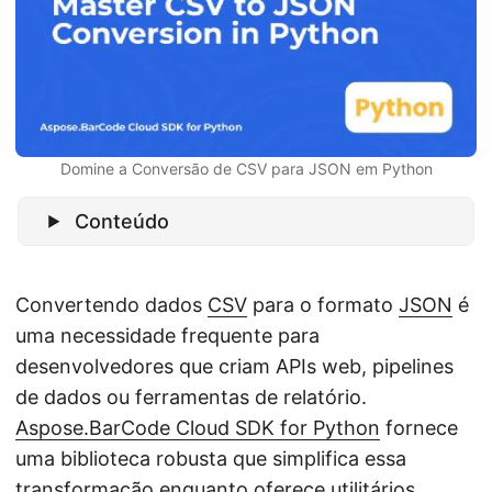
ã
o
Domine a Conversão de CSV para JSON em Python
Conteúdo
Convertendo dados
CSV
para o formato
JSON
é
uma necessidade frequente para
desenvolvedores que criam APIs web, pipelines
de dados ou ferramentas de relatório.
Aspose.BarCode Cloud SDK for Python
fornece
uma biblioteca robusta que simplifica essa
transformação enquanto oferece utilitários