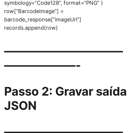
symbology=“Code128”, format=“PNG” )
row[“BarcodeImage”] =
barcode_response[“imageUrl”]
records.append(row)
——————————
——————-
Passo 2: Gravar saída
JSON
——————————