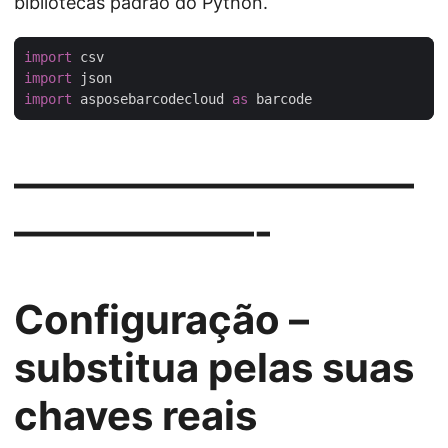
bibliotecas padrão do Python.
import
import
import
 asposebarcodecloud 
as
——————————
——————-
Configuração –
substitua pelas suas
chaves reais