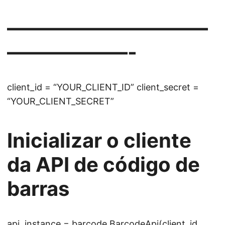
——————————
——————-
client_id = “YOUR_CLIENT_ID” client_secret =
“YOUR_CLIENT_SECRET”
Inicializar o cliente
da API de código de
barras
api_instance = barcode.BarcodeApi(client_id,