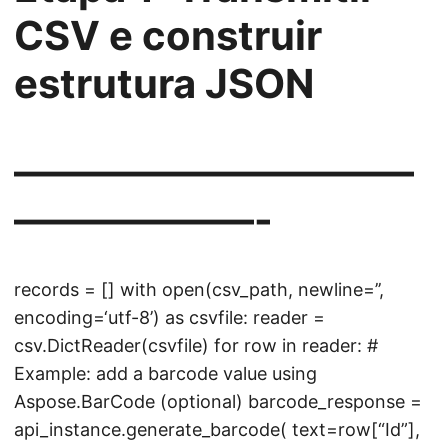
CSV e construir
estrutura JSON
——————————
——————-
records = [] with open(csv_path, newline=’’,
encoding=‘utf-8’) as csvfile: reader =
csv.DictReader(csvfile) for row in reader: #
Example: add a barcode value using
Aspose.BarCode (optional) barcode_response =
api_instance.generate_barcode( text=row[“Id”],