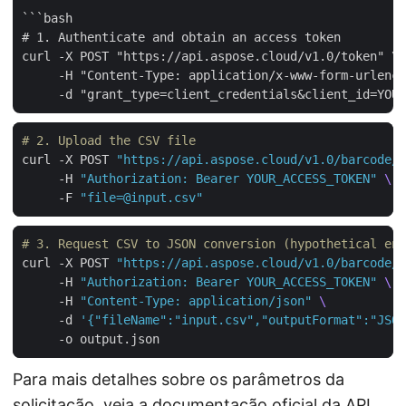
```bash

# 1. Authenticate and obtain an access token

curl -X POST "https://api.aspose.cloud/v1.0/token" \

     -H "Content-Type: application/x-www-form-urlenco
# 2. Upload the CSV file
curl -X POST 
"https://api.aspose.cloud/v1.0/barcode/u
     -H 
"Authorization: Bearer YOUR_ACCESS_TOKEN"
     -F 
"file=@input.csv"
# 3. Request CSV to JSON conversion (hypothetical end
curl -X POST 
"https://api.aspose.cloud/v1.0/barcode/c
     -H 
"Authorization: Bearer YOUR_ACCESS_TOKEN"
     -H 
"Content-Type: application/json"
     -d 
'{"fileName":"input.csv","outputFormat":"JSON
Para mais detalhes sobre os parâmetros da
solicitação, veja a
documentação oficial da API
.