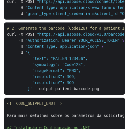
curl -X POST 
"https://api.aspose.cloud/connect/token"
     -H 
"Content-Type: application/x-www-form-urlenco
     -d 
"grant_type=client_credentials&client_id=YOUR
# 2. Generate the barcode (Code128) for a patient ID
curl -X POST 
"https://api.aspose.cloud/v3.0/barcode/g
     -H 
"Authorization: Bearer YOUR_ACCESS_TOKEN"
     -H 
"Content-Type: application/json"
     -d 
         }'
<!--CODE_SNIPPET_END]-->
Para mais detalhes sobre os parâmetros da solicitação
## Instalação e Configuração no .NET