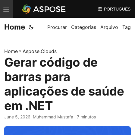
PORTUGUÊS
A
l
Home
t
Procurar
Categorias
Arquivo
Tag
e
r
Home
»
Aspose.Clouds
n
Gerar código de
a
r
barras para
n
a
aplicações de saúde
v
em .NET
e
g
June 5, 2026
· Muhammad Mustafa · 7 minutos
a
ç