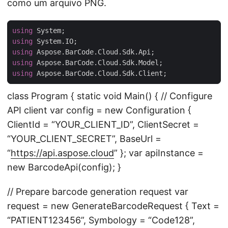
como um arquivo PNG.
using
using
using
using
using
class Program { static void Main() { // Configure
API client var config = new Configuration {
ClientId = “YOUR_CLIENT_ID”, ClientSecret =
“YOUR_CLIENT_SECRET”, BaseUrl =
“
https://api.aspose.cloud
” }; var apiInstance =
new BarcodeApi(config); }
// Prepare barcode generation request var
request = new GenerateBarcodeRequest { Text =
“PATIENT123456”, Symbology = “Code128”,