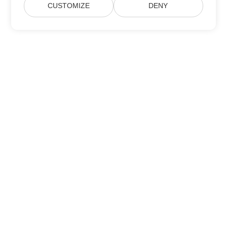
CUSTOMIZE
DENY
Lar
Produtos
Novos Lançamentos
Preço
Documentos
Suporte Gratuito