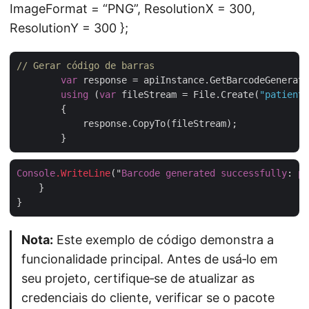
ImageFormat = “PNG”, ResolutionX = 300,
ResolutionY = 300 };
// Gerar código de barras
var
 response = apiInstance.GetBarcodeGenerate
using
 (
var
 fileStream = File.Create(
"patient_
        {

            response.CopyTo(fileStream);

Console
.WriteLine
("
Barcode
generated
successfully
: 
pa
    }

Nota:
Este exemplo de código demonstra a
funcionalidade principal. Antes de usá‑lo em
seu projeto, certifique‑se de atualizar as
credenciais do cliente, verificar se o pacote