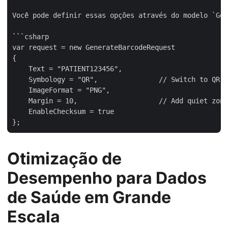
Você pode definir essas opções através do modelo 
`Gen
```csharp

var request = new GenerateBarcodeRequest

{

    Text = "PATIENT123456",

    Symbology = "QR",               // Switch to QR w
    ImageFormat = "PNG",

    Margin = 10,                    // Add quiet zone
    EnableChecksum = true

Otimização de
Desempenho para Dados
de Saúde em Grande
Escala