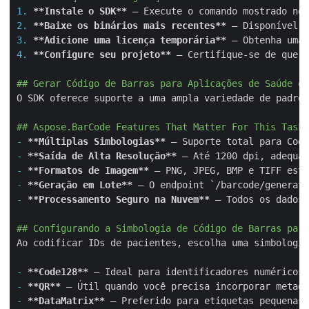
1.
**Instale o SDK**
 – Execute o comando mostrado no 
2.
**Baixe os binários mais recentes**
 – Disponível n
3.
**Adicione uma licença temporária**
 – Obtenha uma 
4.
**Configure seu projeto**
 – Certifique‑se de que s
## Gerar Código de Barras para Aplicações de Saúde em
O SDK oferece suporte a uma ampla variedade de padrõe
## Aspose.BarCode Features That Matter For This Task
-
**Múltiplas Simbologias**
-
**Saída de Alta Resolução**
-
**Formatos de Imagem**
-
**Geração em Lote**
 – O endpoint 
`/barcode/generate
-
**Processamento Seguro na Nuvem**
 – Todos os dados 
## Configurando a Simbologia de Código de Barras para
Ao codificar IDs de pacientes, escolha uma simbologia
-
**Code128**
-
**QR**
-
**DataMatrix**
 – Preferido para etiquetas pequenas 