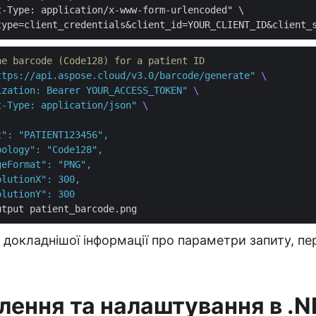
-Type: application/x-www-form-urlencoded" \

he barcode (Code128) for a patient ID
ttps://api.aspose.cloud/v3.0/barcode/generate"
ization: Bearer YOUR_ACCESS_TOKEN"
t-Type: application/json"
докладнішої інформації про параметри запиту, пе
лення та налаштування в .N