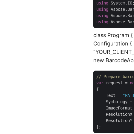
using
using
using
using
class Program { 
Configuration {
“YOUR_CLIENT_S
new BarcodeApi
// Prepare barc
var
 request = 
n
    Text = 
"PAT
    Symbology =
    ImageFormat
    ResolutionX
    ResolutionY