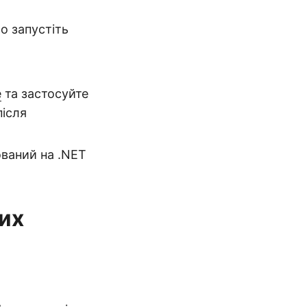
о запустіть
e
та застосуйте
після
ований на .NET
их