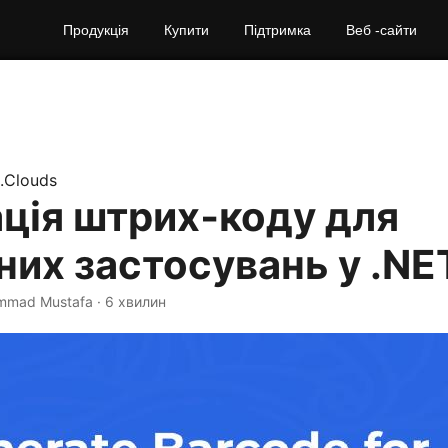
Продукція
Купити
Підтримка
Веб -сайти
.Clouds
ція штрих‑коду для
их застосувань у .NE
mmad Mustafa · 6 хвилин