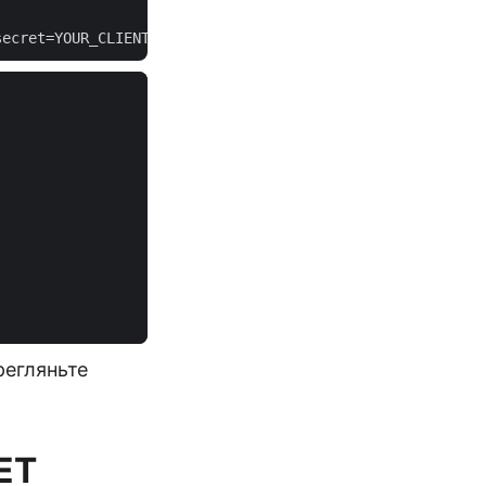
регляньте
ET