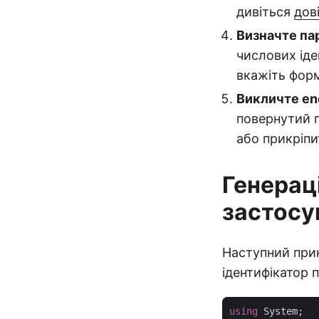
дивіться
дов
Визначте па
числових іде
вкажіть фор
Викличте end
повернутий п
або прикріпи
Генерац
застосу
Наступний при
ідентифікатор п
using