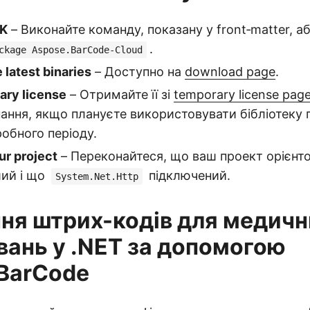
DK
– Виконайте команду, показану у front‑matter, аб
.
ckage Aspose.BarCode-Cloud
latest binaries
– Доступно на
download page
.
ary license
– Отримайте її зі
temporary license pag
нання, якщо плануєте використовувати бібліотеку 
робного періоду.
ur project
– Переконайтеся, що ваш проект орієнт
ший і що
підключений.
System.Net.Http
ня штрих-кодів для медичн
вань у .NET за допомогою
BarCode