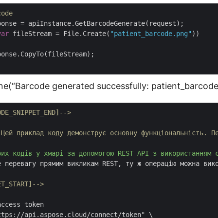
code
var
 fileStream = File.Create(
"patient_barcode.png"
ne(“Barcode generated successfully: patient_barcode.
ODE_SNIPPET_END]-->
 Цей приклад коду демонструє основну функціональність. П
рих-кодів у хмарі за допомогою REST API з використанням 
е перевагу прямим викликам REST, ту ж операцію можна вико
ET_START]-->
ccess token

tps://api.aspose.cloud/connect/token" \
