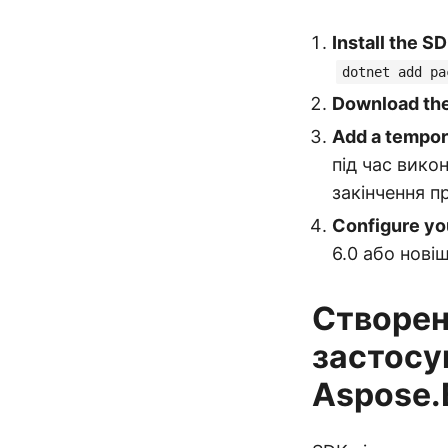
Install the S
dotnet add pa
Download the 
Add a tempor
під час вико
закінчення п
Configure yo
6.0 або нові
Створен
застосу
Aspose.