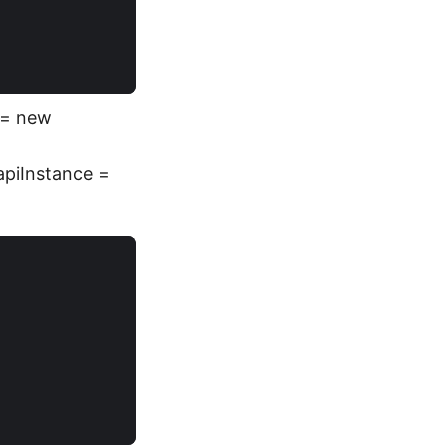
g = new
 apiInstance =