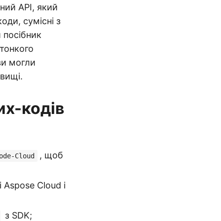
ний API, який
оди, сумісні з
 посібник
 тонкого
ви могли
вищі.
их-кодів
, щоб
ode-Cloud
 Aspose Cloud і
з SDK;