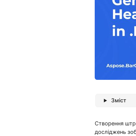
Зміст
Створення штри
досліджень зо