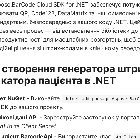
ose.BarCode Cloud SDK for .NET
забезпечує потуж
ювати QR, Code128, DataMatrix та інші символьні к
дартами, безпосередньо з вашого коду .NET. Цей
рез весь процес — від встановлення бібліотеки до
продуктивності для масштабних розгортань, щоб 
дійні рішення зі штрих‑кодами в клінічному середо
і створення генератора штр
катора пацієнта в .NET
ет NuGet
- Виконайте
dotnet add package Aspose.BarC
SDK до вашого проєкту.
ікові дані API
- Зареєструйте застосунок у порталі
nt Id
та
Client Secret
.
е клієнт BarcodeApi
- Використайте клас
ApiClient