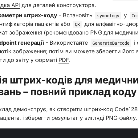
ідка API
для деталей конструктора.
раметри штрих-коду
- Встановіть
у
symbology
Co
нтифікаторів пацієнтів або
для алфавітно-цифр
QR
мат зображення (рекомендовано
PNG
для медичних
point генерації
- Використайте
і
GenerateBarcode
отік зображення; потім ви можете зберегти його в
ти до звіту у форматі
PDF
.
ія штрих‑кодів для медичн
вань – повний приклад коду
клад демонструє, як створити штрих‑код Code128
ацієнта, і зберегти результат у вигляді PNG‑файлу.