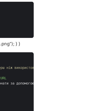
png”); } }
ерш ніж використовувати його у вашому проєкті, переконай
cURL
нати за допомогою cURL. Нижче наведені кроки, які відпов