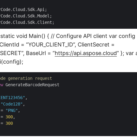
static void Main() { // Configure API client var confi
 ClientId = “YOUR_CLIENT_ID”, ClientSecret =
ECRET”, BaseUrl = “
https://api.aspose.cloud
” }; var
(config);
ode generation request
ew
IENT123456"
 
"Code128"
 = 
"PNG"
 = 
300
 = 
300