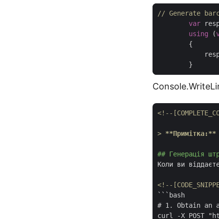
// Generate bar
var
using
 (
Console.WriteLi
<!--[COMPLETE_C
> 
**Примітка:**
## Генерація шт
Коли ви віддаєт
<!--[CODE_SNIPP
```bash

# 1. Obtain an a
curl -X POST "ht