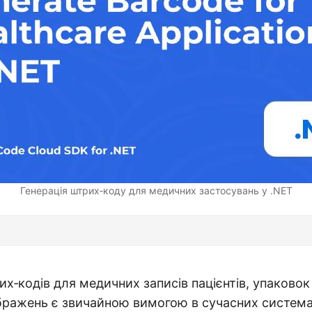
Генерація штрих‑коду для медичних застосувань у .NET
х‑кодів для медичних записів пацієнтів, упаковок 
бражень є звичайною вимогою в сучасних систем