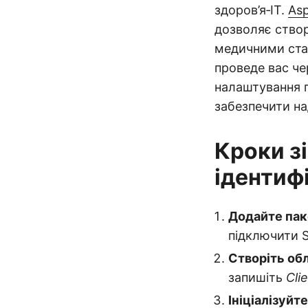
здоров’я‑IT.
Asp
дозволяє створ
медичними стан
проведе вас че
налаштування 
забезпечити на
Кроки з
ідентифі
Додайте пак
підключити 
Створіть обл
запишіть
Clie
Ініціалізуйт