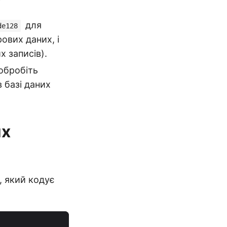
для
de128
ових даних, і
 записів).
 обробіть
 базі даних
их
, який кодує