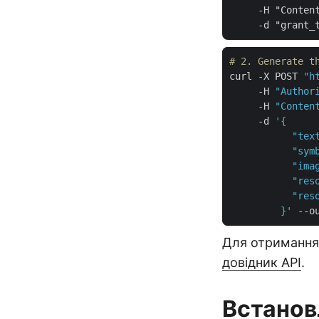
     -H "Content
# 2. Generate t
curl -X POST 
"h
     -H 
"Author
     -H 
"Conten
     -d 
         }'
Для отримання 
довідник API
.
Встанов