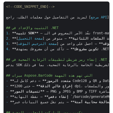
<!--CODE_SNIPPET_END]-->
]
مرجع API
لمزيد من التفاصيل حول معلمات الطلب، راجع [
## التثبيت والإعداد في .NET
**تثبيت SDK**
1.
حدث الملفات الثنائية**
 – متوفر من [
صفحة التحميل
2.
مؤقت**
 – احصل على واحد من [
صفحة الترخيص المؤقت
3.
**تكوين مشروعك**
4.
يدعم SDK مجموعة واسعة من معايير الرموز الشريطية الخاصة بالرعاية الصحية، بما في ذلك GS1‑128 وDataMatrix وQR التي يمكنها تضمين بيانات HL7. من خلال الاستفادة من الخدمة السحابية، تتجنب عبء إدارة خطوط الرموز الشريطية الأصلية ويمكنك توسيع عملية الإنشاء لتوليد آلاف السجلات في الدقيقة.

## ميزات Aspose.BarCode التي تهم هذه المهمة
**متعدد الرموز**
-
**إخراج عالي الدقة**
-
**تنسيقات الصور**
-
`/barcode/generateM
 – نقطة النهاية 
**إنشاء دفعي**
-
*معالجة سحابية آمنة**
 – يتم نقل جميع البيانات عبر HTTPS ولا تُخزن على الخادم إلا إذا قمت بتمكين التخزين الدائم.

-
## تكوين رموز الباركود للمعايير الصحية