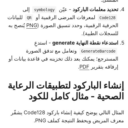
تحديد معلمات الباركود
- عيّن
إلى
symbology
لمعرفات المرضى الرقمية أو
للبيانات
QR
Code128
الحرفية الرقمية، وحدد تنسيق الصورة (
PNG
يُنصح به
للسجلات الطبية).
استدعاء نقطة النهاية generate
- استدعِ
وتعامل مع تدفق الصورة
GenerateBarcode
المسترجع؛ يمكنك بعد ذلك تخزينه في قاعدة بيانات أو
إرفاقه بتقرير
PDF
.
إنشاء الباركود لتطبيقات الرعاية
الصحية - مثال كامل للكود
المثال التالي يوضح كيفية إنشاء باركود Code128 يشفّر
معرف المريض ويحفظ النتيجة كملف PNG.