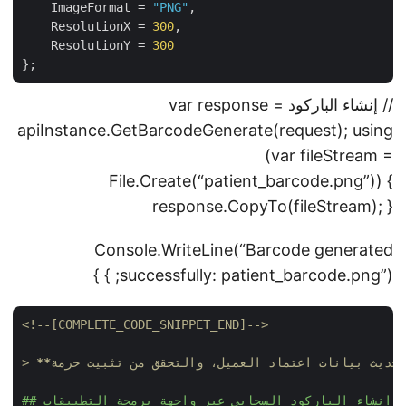
    ImageFormat = 
"PNG"
,

    ResolutionX = 
300
,

    ResolutionY = 
300
// إنشاء الباركود var response =
apiInstance.GetBarcodeGenerate(request); using
(var fileStream =
File.Create(“patient_barcode.png”)) {
response.CopyTo(fileStream); }
Console.WriteLine(“Barcode generated
successfully: patient_barcode.png”); } }
<!--[COMPLETE_CODE_SNIPPET_END]-->
> 