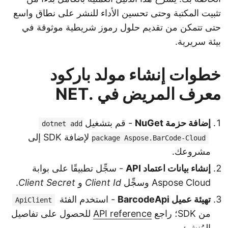
تثبيت المكتبة وحتى تحسين الأداء للنشر على نطاق واسع
حتى تتمكن من تقديم حلول رموز شريطية موثوقة في
بيئة سريرية.
خطوات إنشاء مولد باركود
معرف المريض في .NET
إضافة حزمة NuGet
- قم بتشغيل
dotnet add
لإضافة SDK إلى
package Aspose.BarCode-Cloud
مشروعك.
إنشاء بيانات اعتماد API
- سجِّل تطبيقًا على بوابة
Aspose Cloud وسجِّل
Client Id
و
Client Secret
.
تهيئة عميل BarcodeApi
- استخدم الفئة
ApiClient
من SDK؛ راجع
API reference
للحصول على تفاصيل
المُنشئ.