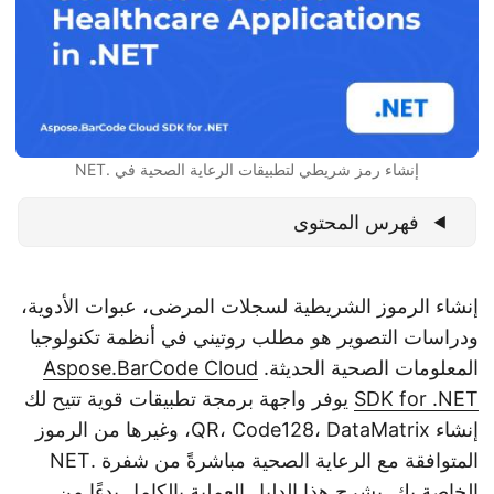
n
إنشاء رمز شريطي لتطبيقات الرعاية الصحية في .NET
فهرس المحتوى
إنشاء الرموز الشريطية لسجلات المرضى، عبوات الأدوية،
ودراسات التصوير هو مطلب روتيني في أنظمة تكنولوجيا
المعلومات الصحية الحديثة.
Aspose.BarCode Cloud
SDK for .NET
يوفر واجهة برمجة تطبيقات قوية تتيح لك
إنشاء QR، Code128، DataMatrix، وغيرها من الرموز
المتوافقة مع الرعاية الصحية مباشرةً من شفرة .NET
الخاصة بك. يشرح هذا الدليل العملية بالكامل بدءًا من