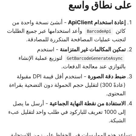
على نطاق واسع
إعادة استخدام ApiClient
- أنشئ نسخة واحدة من
كائن
وأعد استخدامها عبر جميع الطلبات
BarcodeApi
لتجنب عمليات المصافحة المتكررة للمصادقة.
تمكين المكالمات غير المتزامنة
- استخدم
لتوزيع عملية الإنشاء
GetBarcodeGenerateAsync
بالتوازي عند معالجة الدفعات.
ضبط دقة الصورة
- استخدم أقل قيمة DPI مقبولة
(عادةً 300) لتقليل حجم الحمولة دون التضحية بقراءة
المحتوى.
الاستفادة من نقطة النهاية الجماعية
- أرسل ما يصل
إلى 1000 تعريف للباركود في طلب واحد لتقليل عبء
الشبكة.
تساعد هذه الممارسات في الحفاظ على زمن الاستجابة