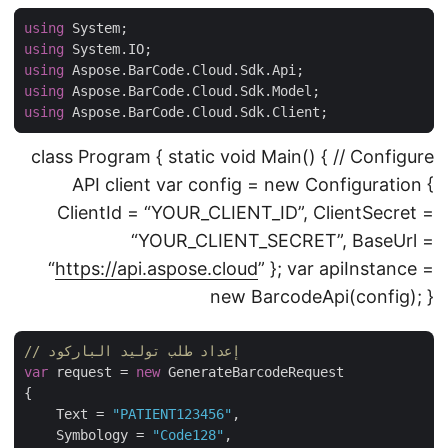
using
using
using
using
using
class Program { static void Main() { // Configure
API client var config = new Configuration {
ClientId = “YOUR_CLIENT_ID”, ClientSecret =
“YOUR_CLIENT_SECRET”, BaseUrl =
“
https://api.aspose.cloud
” }; var apiInstance =
new BarcodeApi(config); }
// إعداد طلب توليد الباركود
var
 request = 
new
 GenerateBarcodeRequest

{

    Text = 
"PATIENT123456"
,

    Symbology = 
"Code128"
,
