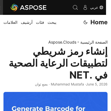
عربي
T
o
Home
يبحث
فئات
أرشيف
العلامات
g
g
l
الصفحة الرئيسية
»
Aspose.Clouds
e
إنشاء رمز شريطي
n
a
لتطبيقات الرعاية الصحية
v
i
في .NET
g
June 5, 2026
· Muhammad Mustafa · بضع ثوان
a
t
i
o