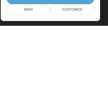
DENY
CUSTOMIZE
بيت
منتجات
إصدارات جديدة
التسعير
مستندات
دعم مجاني
الاستشارات الحرة
Paid Support
الاستشارات المدفوعة
مدونة