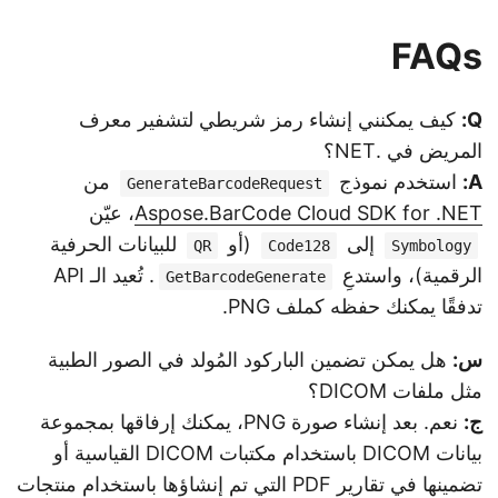
FAQs
Q:
كيف يمكنني إنشاء رمز شريطي لتشفير معرف
المريض في .NET؟
A:
استخدم نموذج
من
GenerateBarcodeRequest
Aspose.BarCode Cloud SDK for .NET
، عيّن
إلى
(أو
للبيانات الحرفية
QR
Code128
Symbology
الرقمية)، واستدعِ
. تُعيد الـ API
GetBarcodeGenerate
تدفقًا يمكنك حفظه كملف PNG.
س:
هل يمكن تضمين الباركود المُولد في الصور الطبية
مثل ملفات DICOM؟
ج:
نعم. بعد إنشاء صورة PNG، يمكنك إرفاقها بمجموعة
بيانات DICOM باستخدام مكتبات DICOM القياسية أو
تضمينها في تقارير PDF التي تم إنشاؤها باستخدام منتجات