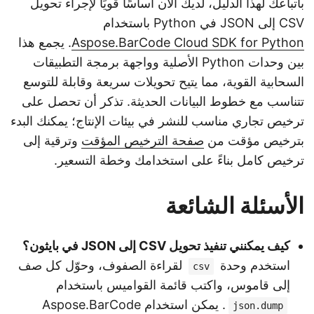
باتباعك لهذا الدليل، لديك الآن أساسًا قويًا لإجراء تحويل
CSV إلى JSON في Python باستخدام
Aspose.BarCode Cloud SDK for Python
. يجمع هذا
بين وحدات Python الأصلية وواجهة برمجة التطبيقات
السحابية القوية، مما يتيح تحويلات سريعة وقابلة للتوسع
تتناسب مع خطوط البيانات الحديثة. تذكر أن تحصل على
ترخيص تجاري مناسب للنشر في بيئات الإنتاج؛ يمكنك البدء
بترخيص مؤقت من
صفحة الترخيص المؤقت
وترقية إلى
ترخيص كامل بناءً على استخدامك وخطة التسعير.
الأسئلة الشائعة
كيف يمكنني تنفيذ تحويل CSV إلى JSON في بايثون؟
استخدم وحدة
لقراءة الصفوف، وحوّل كل صف
csv
إلى قاموس، واكتب قائمة القواميس باستخدام
. يمكن استخدام Aspose.BarCode
json.dump