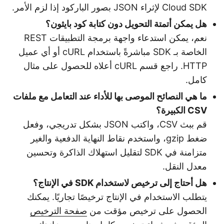
Cloud SDK لإثراء JSON بصور الباركود إذا لزم الأمر.
هل يمكن أتمتة التحويل دون كتابة كود بايثون؟
نعم، يمكن استدعاء واجهة برمجة التطبيقات REST
الخاصة بـ SDK مباشرةً باستخدام cURL أو أي عميل
HTTP. راجع قسم cURL أعلاه للحصول على مثال
كامل.
ما هي النصائح الموصى بها للأداء عند التعامل مع ملفات
CSV الكبيرة؟
قم ببث CSV، واكتب JSON بشكل تدريجي، وفعل
ضغط gzip، واستخدم نقاط النهاية الدفعية والغير
متزامنة في SDK لتقليل استهلاك الذاكرة وتحسين
معدل النقل.
هل أحتاج إلى ترخيص لاستخدام SDK في الإنتاج؟
يتطلب الاستخدام في الإنتاج ترخيصًا تجاريًا. يمكنك
الحصول على ترخيص مؤقت من
صفحة الترخيص