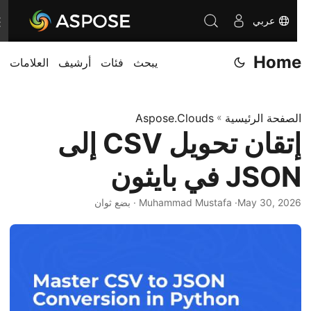
عربي
T
o
Home
يبحث
فئات
أرشيف
العلامات
g
g
l
الصفحة الرئيسية
»
Aspose.Clouds
e
إتقان تحويل CSV إلى
n
a
JSON في بايثون
v
i
May 30, 2026
· Muhammad Mustafa · بضع ثوان
g
a
t
i
o