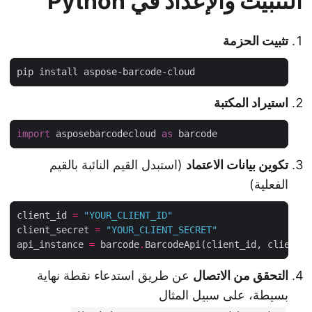
التثبيت والإعداد في Python
تثبيت الحزمة
استيراد المكتبة
import
 asposebarcodecloud 
as
تكوين بيانات الاعتماد
(استبدل القيم النائبة بالقيم
الفعلية)
client_id 
=
"YOUR_CLIENT_ID"
client_secret 
=
"YOUR_CLIENT_SECRET"
api_instance 
=
 barcode
.
التحقق من الاتصال
عن طريق استدعاء نقطة نهاية
بسيطة، على سبيل المثال