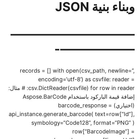
وبناء بنية JSON
——————————
——————-
records = [] with open(csv_path, newline=’’,
encoding=‘utf-8’) as csvfile: reader =
csv.DictReader(csvfile) for row in reader: # مثال:
إضافة قيمة الباركود باستخدام Aspose.BarCode
(اختياري) barcode_response =
api_instance.generate_barcode( text=row[“Id”],
symbology=“Code128”, format=“PNG” )
row[“BarcodeImage”] =