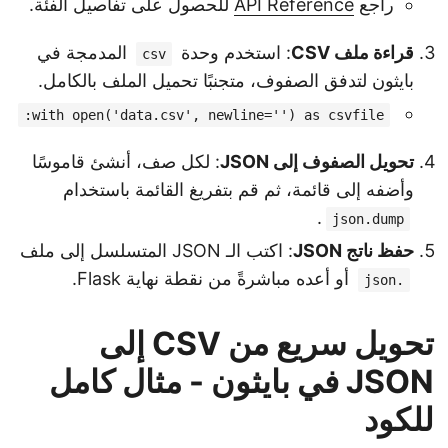
راجع
API Reference
للحصول على تفاصيل الفئة.
قراءة ملف CSV
: استخدم وحدة
المدمجة في
csv
بايثون لتدفق الصفوف، متجنبًا تحميل الملف بالكامل.
with open('data.csv', newline='') as csvfile:
تحويل الصفوف إلى JSON
: لكل صف، أنشئ قاموسًا
وأضفه إلى قائمة، ثم قم بتفريغ القائمة باستخدام
.
json.dump
حفظ ناتج JSON
: اكتب الـ JSON المتسلسل إلى ملف
أو أعده مباشرةً من نقطة نهاية Flask.
.json
تحويل سريع من CSV إلى
JSON في بايثون - مثال كامل
للكود