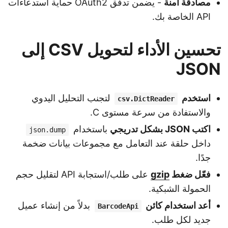
مصادقة آمنة
- يضمن تدفق OAuth2 حماية استدعاءات
API الخاصة بك.
تحسين الأداء لتحويل CSV إلى
JSON
استخدم
لتجنب التحليل اليدوي
csv.DictReader
والاستفادة من سرعة مستوى C.
اكتب JSON بشكل تدريجي
باستخدام
json.dump
داخل حلقة عند التعامل مع مجموعات بيانات ضخمة
جدًا.
فعّل ضغط
gzip
على طلب/استجابة API لتقليل حجم
الحمولة الشبكية.
أعد استخدام كائن
بدلاً من إنشاء عميل
BarcodeApi
جديد لكل طلب.