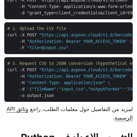
     -H "Content-Type: application/x-www-form-urlenc
# 2. Upload the CSV file
curl -X POST 
"https://api.aspose.cloud/v1.0/barcode
     -H 
"Authorization: Bearer YOUR_ACCESS_TOKEN"
     -F 
"file=@input.csv"
# 3. Request CSV to JSON conversion (hypothetical e
curl -X POST 
"https://api.aspose.cloud/v1.0/barcode
     -H 
"Authorization: Bearer YOUR_ACCESS_TOKEN"
     -H 
"Content-Type: application/json"
     -d 
'{"fileName":"input.csv","outputFormat":"JS
لمزيد من التفاصيل حول معلمات الطلب، راجع
وثائق API
الرسمية
.