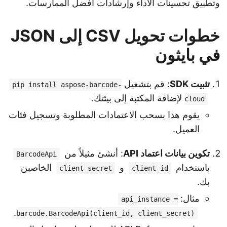
وتطبيق تحسينات الأداء وإرشادات أفضل الممارسات.
خطوات تحويل CSV إلى JSON
في بايثون
تثبيت SDK
: قم بتشغيل
pip install aspose-barcode-
لإضافة المكتبة إلى بيئتك.
cloud
يقوم هذا بسحب الاعتمادات المطلوبة وتسجيل فئات
العميل.
تكوين بيانات اعتماد API
: أنشئ مثيلاً من
BarcodeApi
باستخدام
و
الخاصين
client_secret
client_id
بك.
مثال:
api_instance =
.
barcode.BarcodeApi(client_id, client_secret)