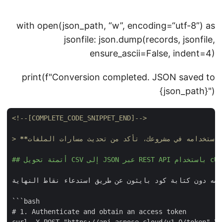
with open(json_path, “w”, encoding=“utf-8”) as
jsonfile: json.dump(records, jsonfile,
ensure_ascii=False, indent=4)
print(f"Conversion completed. JSON saved to
{json_path}")
<!--[COMPLETE_CODE_SNIPPET_END]-->
> 
JS عبر REST API باستخدام cURL
ود بايثون عن طريق استدعاء نقاط النهاية REST الخاصة بـ Aspose.BarCode Cloud مباشرةً.
```bash

# 1. Authenticate and obtain an access token

curl -X POST "https://api.aspose.cloud/v1.0/token" \