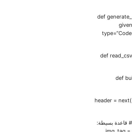
def generate_
given
type=“Code1
def read_csv(
def bu
header = next(
for cell in row: if cell.i(): # قاعدة بسيطة: