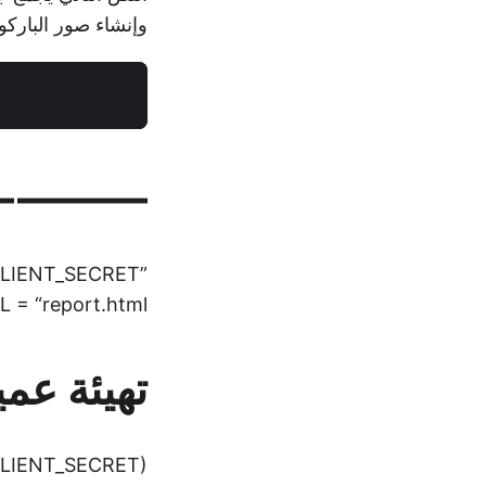
وإنشاء صور الباركود باستخدام .BarCode Cloud
———- ا
CLIENT_SECRET”
= “report.html”
تهيئة عميل 
t=CLIENT_SECRET)