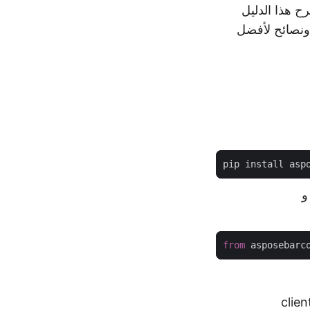
التحويل. يشرح هذا الدليل
مل للكود، ونصائح لأفضل
from
 asposebarc
clie