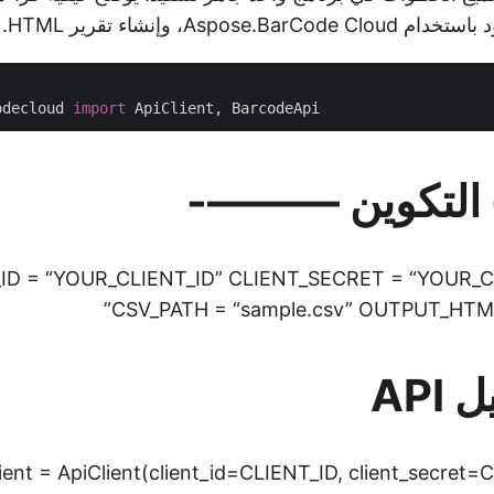
Aspose، وإنشاء تقرير HTML.
odecloud 
import
لتكوين ———-
ID = “YOUR_CLIENT_ID” CLIENT_SECRET = “YOUR_
CSV_PATH = “sample.csv” OUTPUT_HTML 
API
lient = ApiClient(client_id=CLIENT_ID, client_secre