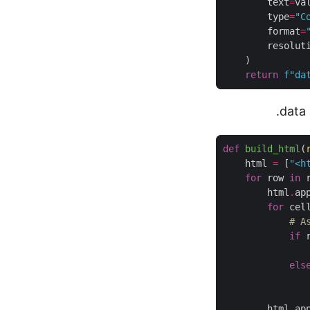
        text
=
        type
=
"C
        format
=
        resolut
return
f
"da
def
build_html
(
    html 
=
 [
"<h
for
 row 
in
        html
.
ap
for
 cel
# A
if
 
               
els
               
               
        html
.
ap