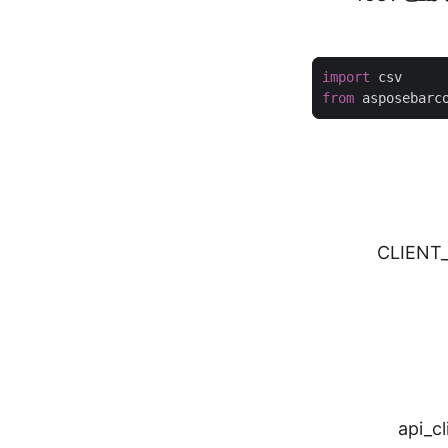
import
from
 asposebarc
CLIENT_
api_c