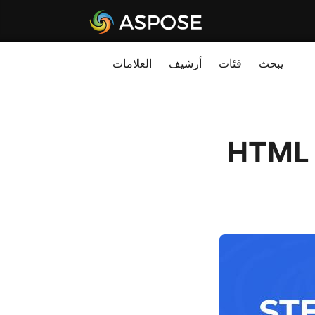
يبحث
فئات
أرشيف
العلامات
دليل خطوة بخطوة لتحويل CSV إلى HTML