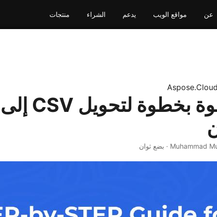
عن
مواقع الويب
يدعم
الشراء
منتجات
Aspose.Clou
ن