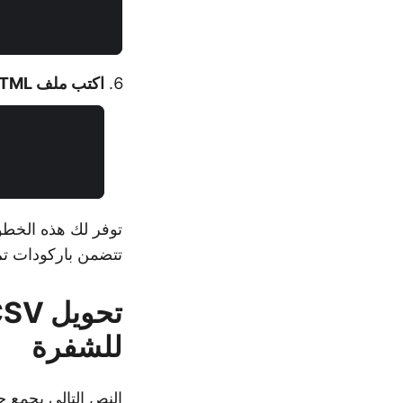
اكتب ملف HTML
تتضمن باركودات تم إ
للشفرة