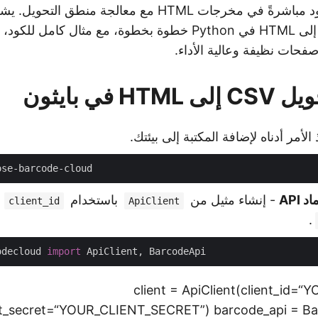
تضمين صور الباركود مباشرةً في مخرجات HTML مع معالجة منطق 
عملية تحويل CSV إلى HTML في Python خطوة بخطوة، مع مثال كا
فحات نظيفة وعالية الأداء.
 في بايثون
 الأمر أدناه لإضافة المكتبة إلى بيئتك.
 API
- إنشاء مثيل من
باستخدام
و
client_id
ApiClient
.
odecloud 
import
client = ApiClient(client_id=“
nt_secret=“YOUR_CLIENT_SECRET”) barcode_api = Bar