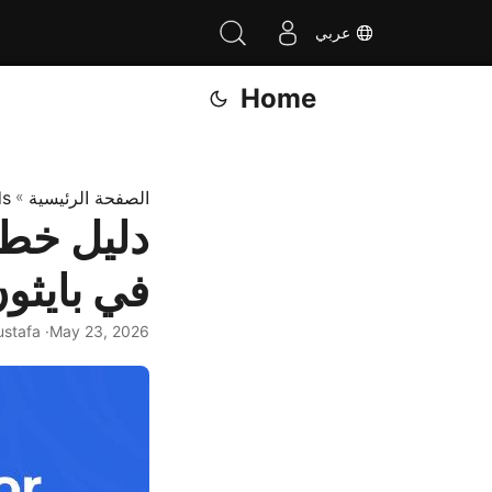
عربي
Home
الصفحة الرئيسية
»
ds
في بايثو
May 23, 2026
· Muhammad Mustafa · بضع ثوان