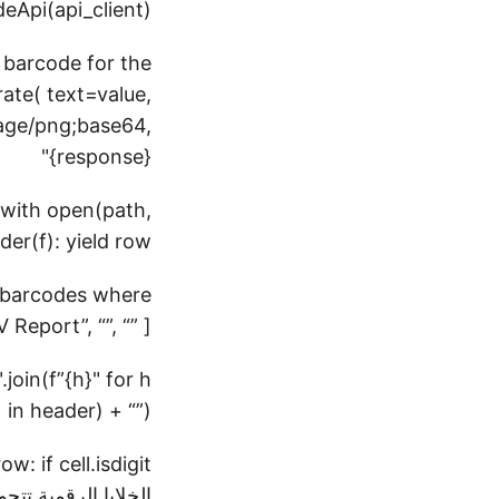
eApi(api_client)
 barcode for the
ate( text=value,
mage/png;base64,
{response}"
” with open(path,
ader(f): yield row
g barcodes where
V Report
”, “
”, “
” ]
".join(f”
{h}
" for h
in header) + “
”)
الخلايا الرقمية تتحول إلى 