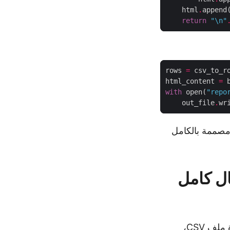
    html
.
append
return
"
\n
"
rows 
=
 csv_to_r
html_content 
=
with
 open(
"repo
    out_file
.
 لك هذه الخطوات خط أنابيب كامل من ملف CSV الخام إلى صفحة HTML مصممة بالكامل
 - مثال كامل
النص التالي يجمع جميع الخطوات في برنامج واحد جاهز للتنفيذ. يوضح كيفية قراءة ملف CSV،