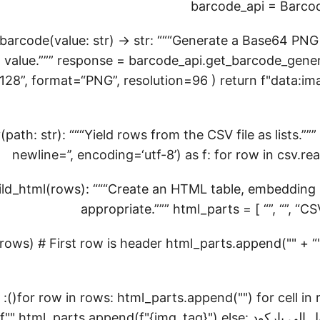
barcode_api = Barcod
barcode(value: str) -> str: “““Generate a Base64 PNG
 value.””” response = barcode_api.get_barcode_gener
28”, format=“PNG”, resolution=96 ) return f"data:i
path: str): “““Yield rows from the CSV file as lists.””
newline=’’, encoding=‘utf-8’) as f: for row in csv.re
ild_html(rows): “““Create an HTML table, embeddin
appropriate.””” html_parts = [ “
”, “
”, “
CS
rows) # First row is header html_parts.append("
" + “
for row in rows: html_parts.append("
") sdigit
باركود img_tag = f"
") else:
{img_tag}
" html_parts.append(f"