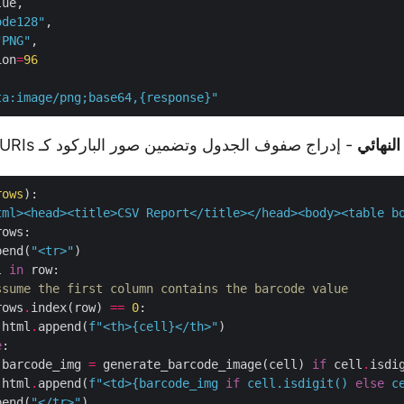
ode128"
"PNG"
ion
=
96
ta:image/png;base64,
{
response
}
"
- إدراج صفوف الجدول وتضمين صور الباركود كـ data URIs.
rows
):
tml><head><title>CSV Report</title></head><body><table b
pend(
"<tr>"
l 
in
ssume the first column contains the barcode value
rows
.
index(row) 
==
0
 html
.
append(
f
"<th>
{
cell
}
</th>"
e
 barcode_img 
=
 generate_barcode_image(cell) 
if
 cell
.
isdi
 html
.
append(
f
"<td>
{
barcode_img 
if
 cell
.
isdigit() 
else
 c
pend(
"</tr>"