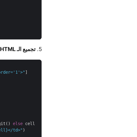
تجميع الـ HTML النهائي
order='1'>"
git() 
else
ell
}
</td>"