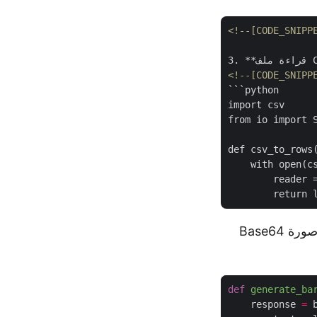
<!--[CODE_SNIPP
<!--[CODE_SNIPP
```python

import csv

from io import S
def csv_to_rows(
    with open(cs
        reader =
- استدعاء واجهة برمجة التطبيقات السحابية للحصول على صورة Base64
def
generate_ba
    response 
=
 