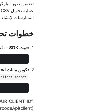
الممارسات لإنشاء ص
خطوات تحويل CSV إلى HTML
تثبيت SDK
- نفّذ
تكوين بيانات اعتماد
client_secret
YOUR_CLIENT_ID”,
codeApi(client)