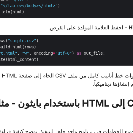
(
"</table></body></html>"
.
- احفظ العلامة المولدة على القرص.
ows(
"sample.csv"
rt.html"
, 
"w"
, encoding
=
"utf-8"
) 
as
توفر
نشاؤها ديناميكياً.
تحويل CSV إلى HTML باستخدام بايثون