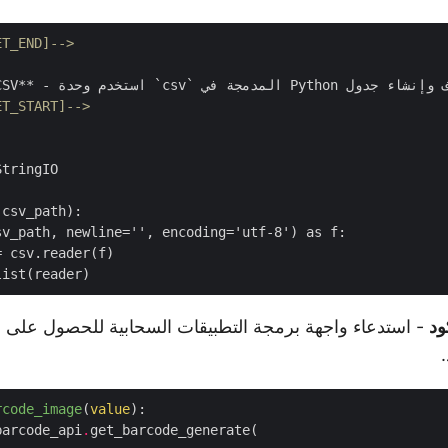
ET_END]-->
ET_START]-->
tringIO

csv_path):

v_path, newline='', encoding='utf-8') as f:

 csv.reader(f)

ود
rcode_image
(
value
):
barcode_api
.