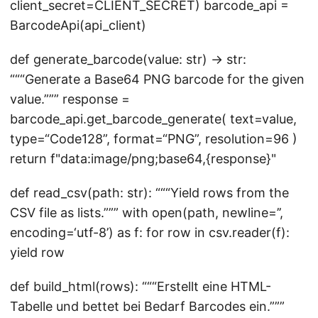
client_secret=CLIENT_SECRET) barcode_api =
BarcodeApi(api_client)
def generate_barcode(value: str) -> str:
“““Generate a Base64 PNG barcode for the given
value.””” response =
barcode_api.get_barcode_generate( text=value,
type=“Code128”, format=“PNG”, resolution=96 )
return f"data:image/png;base64,{response}"
def read_csv(path: str): “““Yield rows from the
CSV file as lists.””” with open(path, newline=’’,
encoding=‘utf-8’) as f: for row in csv.reader(f):
yield row
def build_html(rows): “““Erstellt eine HTML-
Tabelle und bettet bei Bedarf Barcodes ein.”””