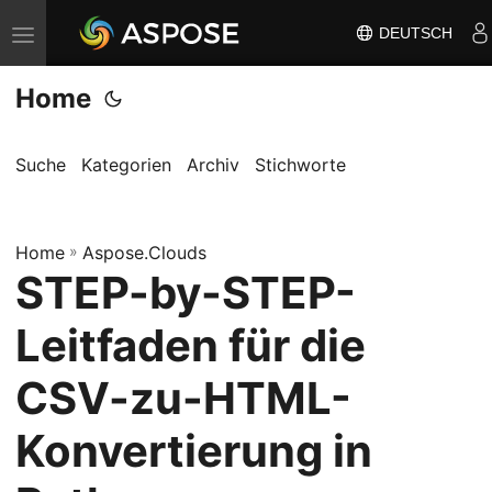
DEUTSCH
N
a
Home
v
i
g
Suche
Kategorien
Archiv
Stichworte
a
t
Home
i
»
Aspose.Clouds
STEP-by-STEP-
o
n
Leitfaden für die
u
m
CSV-zu-HTML-
s
Konvertierung in
c
h