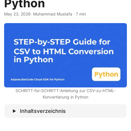
Python
a
l
May 23, 2026
· Muhammad Mustafa · 7 min
t
e
n
SCHRITT-für-SCHRITT-Anleitung zur CSV-zu-HTML-
Konvertierung in Python
Inhaltsverzeichnis