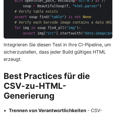
with
 open(html_path, encoding
=
"utf-8"
) 
as
        soup 
=
 BeautifulSoup(f, 
"html.parser"
# Verify table exists
assert
 soup
.
find(
"table"
) 
is
not
None
# Verify each barcode image contains a data URI
for
 img 
in
 soup
.
find_all(
"img"
assert
 img[
"src"
]
.
startswith(
"data:image/png;
Integrieren Sie diesen Test in Ihre CI-Pipeline, um
sicherzustellen, dass jeder Build gültiges HTML
erzeugt.
Best Practices für die
CSV-zu-HTML-
Generierung
Trennen von Verantwortlichkeiten
- CSV-