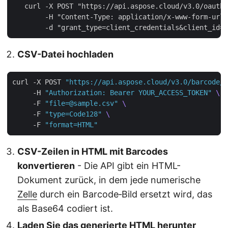
   curl -X POST "https://api.aspose.cloud/v3.0/oauth2
        -H "Content-Type: application/x-www-form-urle
CSV-Datei hochladen
curl -X POST 
"https://api.aspose.cloud/v3.0/barcode/g
     -H 
"Authorization: Bearer YOUR_ACCESS_TOKEN"
     -F 
"file=@sample.csv"
     -F 
"type=Code128"
     -F 
"format=HTML"
CSV-Zeilen in HTML mit Barcodes
konvertieren
- Die API gibt ein HTML-
Dokument zurück, in dem jede numerische
Zelle
durch ein Barcode‑Bild ersetzt wird, das
als Base64 codiert ist.
Laden Sie das generierte HTML herunter