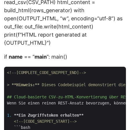
read_csv(CSV_PATH) html_content =
build_html(rows_generator) with
open(OUTPUT_HTML, “w”, encoding=“utf-8”) as
out_file: out_file.write(html_content)
print(f"HTML report generated at
{OUTPUT_HTML}")
if
name
== “
main
”: main()
<!--[COMPLETE_CODE_SNIPPET_END]-->
> 
**Hinweis:**
 Dieses Codebeispiel demonstriert die K
## Cloud-basierte CSV-zu-HTML-Konvertierung über REST
Wenn Sie einen reinen REST-Ansatz bevorzugen, können 
1.
**Ein Zugriffstoken erhalten**
<!--[CODE_SNIPPET_START]-->
```bash
