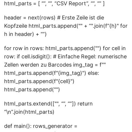
html_parts = [ “
”, “
”, “
CSV Report
”, “
”, “
” ]
header = next(rows) # Erste Zeile ist die
Kopfzeile html_parts.append("
" + “".join(f”
{h}
" for
h in header) + “
”)
for row in rows: html_parts.append("
") for cell in
row: if cell.isdigit(): # Einfache Regel: numerische
Zellen werden zu Barcodes img_tag = f"
"
html_parts.append(f"
{img_tag}
") else:
html_parts.append(f"
{cell}
")
html_parts.append("
")
html_parts.extend(["
", “
”, “
”]) return
“\n”.join(html_parts)
def main(): rows_generator =