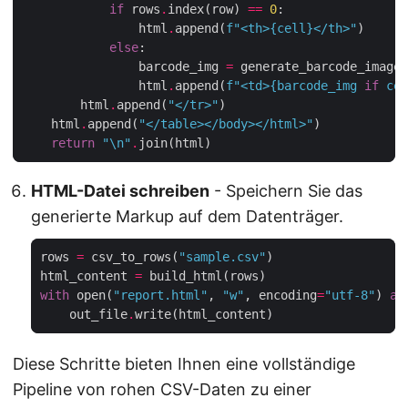
if
 rows
.
index(row) 
==
0
                html
.
append(
f
"<th>
{
cell
}
</th>"
else
                barcode_img 
=
 generate_barcode_image(
                html
.
append(
f
"<td>
{
barcode_img 
if
 cel
        html
.
append(
"</tr>"
    html
.
append(
"</table></body></html>"
return
"
\n
"
.
HTML-Datei schreiben
- Speichern Sie das
generierte Markup auf dem Datenträger.
rows 
=
 csv_to_rows(
"sample.csv"
html_content 
=
with
 open(
"report.html"
, 
"w"
, encoding
=
"utf-8"
) 
as
    out_file
.
Diese Schritte bieten Ihnen eine vollständige
Pipeline von rohen CSV-Daten zu einer