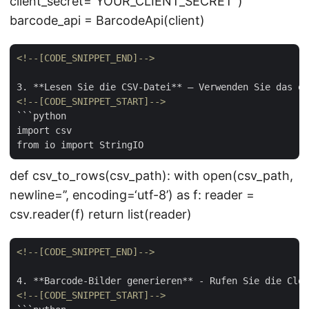
client_secret=“YOUR_CLIENT_SECRET”)
barcode_api = BarcodeApi(client)
<!--[CODE_SNIPPET_END]-->
<!--[CODE_SNIPPET_START]-->
```python

import csv

def csv_to_rows(csv_path): with open(csv_path,
newline=’’, encoding=‘utf-8’) as f: reader =
csv.reader(f) return list(reader)
<!--[CODE_SNIPPET_END]-->
<!--[CODE_SNIPPET_START]-->