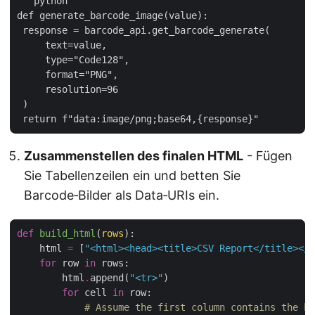
```python

def generate_barcode_image(value):

 response = barcode_api.get_barcode_generate(

     text=value,

     type="Code128",

     format="PNG",

     resolution=96

 )

Zusammenstellen des finalen HTML
- Fügen
Sie Tabellenzeilen ein und betten Sie
Barcode‑Bilder als Data‑URIs ein.
def
build_html
(
rows
):
    html 
=
 [
"<html><head><title>CSV Report</title></h
for
 row 
in
        html
.
append(
"<tr>"
for
 cell 
in
# Assume the first column contains the ba