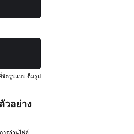
่จัดรูปแบบเต็มรูป
ัวอย่าง
ีการอ่านไฟล์