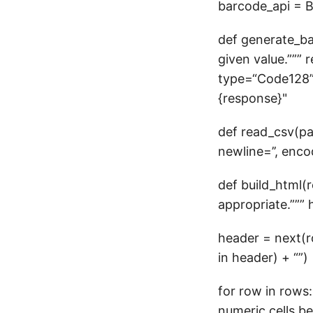
barcode_api = B
def generate_ba
given value.”””
type=“Code128”,
{response}"
def read_csv(pat
newline=’’, encod
def build_html(
appropriate.””” 
header = next(r
in header) + “
”)
for row in rows
numeric cells b