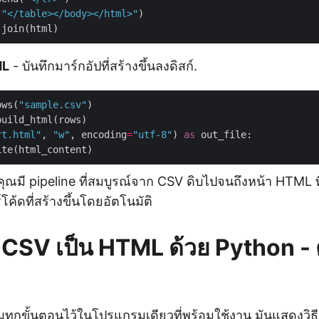
(
"</table></body></html>"
.
ML
- บันทึกมาร์กอัปที่สร้างขึ้นลงดิสก์.
ows(
"sample.csv"
rt.html"
, 
"w"
, encoding
=
"utf-8"
) 
as
้คุณมี pipeline ที่สมบูรณ์จาก CSV ดิบไปจนถึงหน้า HTML ที
โค้ดที่สร้างขึ้นโดยอัตโนมัติ
CSV เป็น HTML ด้วย Python - ต
วมทุกขั้นตอนไว้ในโปรแกรมเดียวที่พร้อมใช้งาน มันแสดงวิธ