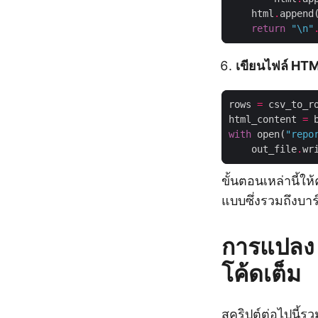
    html
.
append
return
"
\n
"
เขียนไฟล์ HT
rows 
=
 csv_to_r
html_content 
=
with
 open(
"repo
    out_file
.
ขั้นตอนเหล่านี้ให
แบบซึ่งรวมถึงบาร์
การแปลง 
โค้ดเต็ม
สคริปต์ต่อไปนี้ร