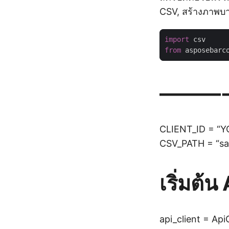
CSV, สร้างภาพบ
import
from
 asposebarc
———- 
CLIENT_ID = “
CSV_PATH = “sa
เริ่มต้น
api_client = Ap