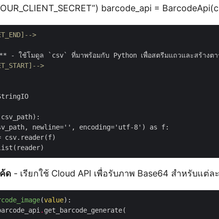
“YOUR_CLIENT_SECRET”) barcode_api = BarcodeApi(cl
ET_END]-->
ET_START]-->
tringIO

csv_path):

v_path, newline='', encoding='utf-8') as f:

 csv.reader(f)

ค้ด
- เรียกใช้ Cloud API เพื่อรับภาพ Base64 สำหรับแต่ละ
rcode_image
(
value
):
barcode_api
.