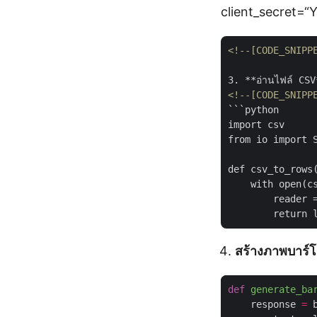
client_secret=
<!--[CODE_SNIPP
<!--[CODE_SNIPP
```python

import csv

from io import S
def csv_to_rows(
    with open(cs
        reader =
สร้างภาพบาร์โ
def
generate_ba
    response 
=
 