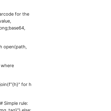
arcode for the
value,
/png;base64,
ith open(path,
s where
join(f”
{h}
" for h
: # Simple rule:
img_tag}
") else: