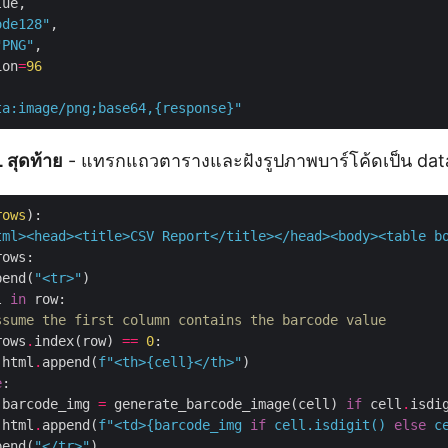
ode128"
"PNG"
ion
=
96
ta:image/png;base64,
{
response
}
"
สุดท้าย
- แทรกแถวตารางและฝังรูปภาพบาร์โค้ดเป็น dat
rows
):
tml><head><title>CSV Report</title></head><body><table b
pend(
"<tr>"
l 
in
ssume the first column contains the barcode value
rows
.
index(row) 
==
0
 html
.
append(
f
"<th>
{
cell
}
</th>"
e
 barcode_img 
=
 generate_barcode_image(cell) 
if
 cell
.
isdi
 html
.
append(
f
"<td>
{
barcode_img 
if
 cell
.
isdigit() 
else
 c
pend(
"</tr>"