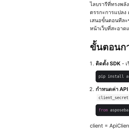
ไลบรารีที่ทรงพล
ตรรกะการแปลง คู
เสนอขั้นตอนทีละขั
หน้าเว็บที่สะอาด
ขั้นตอนก
ติดตั้ง SDK
- เ
กำหนดค่า API
client_secret
from
 asposeba
client = ApiCli