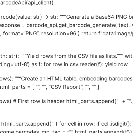
arcodeApi(api_client)
rcode(value: str) -> str: “““Generate a Base64 PNG b
 response = barcode_api.get_barcode_generate( text=
 format=“PNG”, resolution=96 ) return f"data:image
h: str): “““Yield rows from the CSV file as lists.””” w
ing=‘utf-8’) as f: for row in csv.reader(f): yield row
rows): “““Create an HTML table, embedding barcode
html_parts = [ “
”, “
”, “
CSV Report
”, “
”, “
” ]
ows) # First row is header html_parts.append("
" + “".
: html_parts.append("
") for cell in row: if cell.isdigit()
ecome barcodes img_tag = f"
" html_parts.append(f"
{