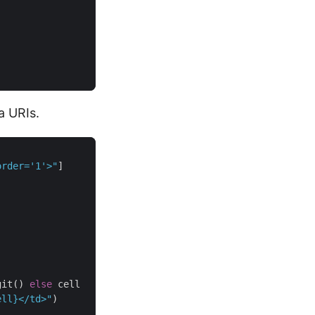
a URIs.
order='1'>"
git() 
else
ell
}
</td>"