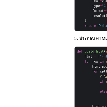
        text
=
        type
=
"C
        format
=
        resolut
return
f
"da
ประกอบ HTML 
def
build_html
(
    html 
=
 [
"<h
for
 row 
in
        html
.
ap
for
 cel
# A
if
 
               
els
               
               
        html
.
ap