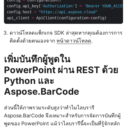
config
.
api_key[
'Authorization'
] 
=
'Bearer YOUR_ACCESS
config
.
host 
=
"https://api.aspose.cloud"
api_client 
=
 ApiClient(configuration
=
ดาวน์โหลดแพ็กเกจ SDK ล่าสุดหากคุณต้องการการ
ติดตั้งด้วยตนเองจาก
หน้าดาวน์โหลด
.
เพิ่มบันทึกผู้พูดใน
PowerPoint ผ่าน REST ด้วย
Python และ
Aspose.BarCode
ส่วนนี้ให้ภาพรวมระดับสูงว่าทำไมไลบรารี
Aspose.BarCode จึงเหมาะสำหรับการจัดการบันทึกผู้
พูดของ PowerPoint แม้ว่าไลบรารีนี้จะเป็นที่รู้จักหลัก