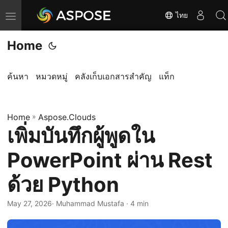
ไทย
T
o
Home
g
g
l
ค้นหา
หมวดหมู่
คลังเก็บเอกสารสำคัญ
แท็ก
e
n
Home
a
»
Aspose.Clouds
เพิ่มบันทึกผู้พูดใน
v
i
PowerPoint ผ่าน Rest
g
a
ด้วย Python
t
i
May 27, 2026
· Muhammad Mustafa · 4 min
o