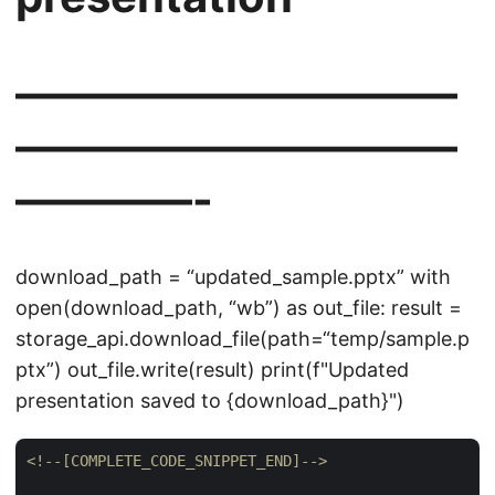
——————————
——————————
————-
download_path = “updated_sample.pptx” with
open(download_path, “wb”) as out_file: result =
storage_api.download_file(path=“temp/sample.p
ptx”) out_file.write(result) print(f"Updated
presentation saved to {download_path}")
<!--[COMPLETE_CODE_SNIPPET_END]-->