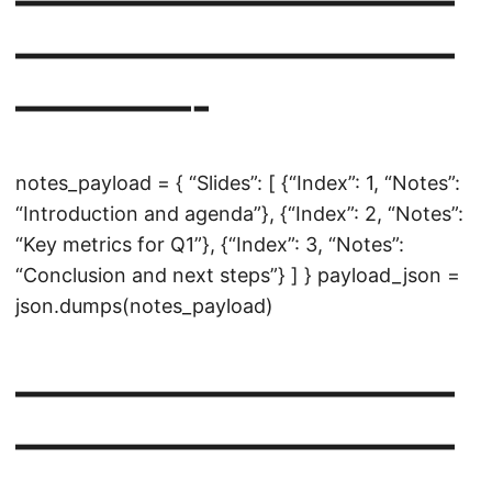
——————————
——————————
————-
notes_payload = { “Slides”: [ {“Index”: 1, “Notes”:
“Introduction and agenda”}, {“Index”: 2, “Notes”:
“Key metrics for Q1”}, {“Index”: 3, “Notes”:
“Conclusion and next steps”} ] } payload_json =
json.dumps(notes_payload)
——————————
——————————