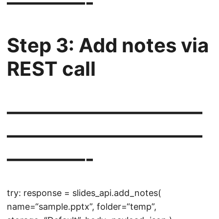
————-
Step 3: Add notes via
REST call
——————————
——————————
————-
try: response = slides_api.add_notes(
name=“sample.pptx”, folder=“temp”,