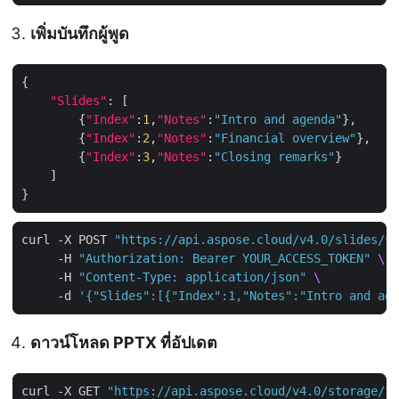
เพิ่มบันทึกผู้พูด
"Slides"
        {
"Index"
:
1
,
"Notes"
:
"Intro and agenda"
        {
"Index"
:
2
,
"Notes"
:
"Financial overview"
        {
"Index"
:
3
,
"Notes"
:
"Closing remarks"
curl -X POST 
"https://api.aspose.cloud/v4.0/slides/sa
     -H 
"Authorization: Bearer YOUR_ACCESS_TOKEN"
     -H 
"Content-Type: application/json"
     -d 
'{"Slides":[{"Index":1,"Notes":"Intro and age
ดาวน์โหลด PPTX ที่อัปเดต
curl -X GET 
"https://api.aspose.cloud/v4.0/storage/fi