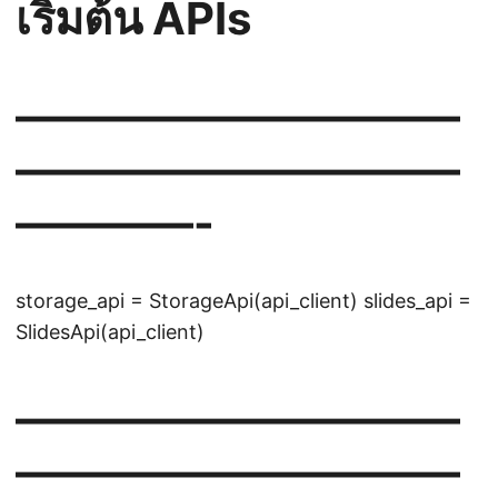
เริ่มต้น APIs
——————————
——————————
————-
storage_api = StorageApi(api_client) slides_api =
SlidesApi(api_client)
——————————
——————————