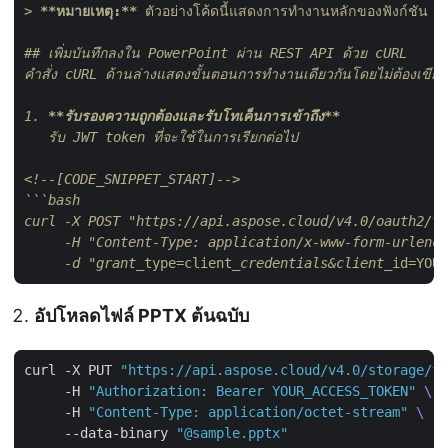
> 
**หมายเหตุ:**
 ตัวอย่างโค้ดนี้แสดงการทำงานหลักของฟังก์ชั
## เพิ่มบันทึกลงใน PowerPoint ผ่าน REST API ด้วย cURL

คำสั่ง cURL ด้านล่างแสดงขั้นตอนการทำงานเดียวกันโดยไม่ต้องเขียนโ
1. 
**รับรองความถูกต้องและรับโทเค็นการเข้าถึง**
   รับ JWT token ที่จะใช้ในการเรียกต่อไป

<!--[CODE_SNIPPET_START]-->
```bash

curl -X POST "https://api.aspose.cloud/v4.0/oauth2/to
     -H "Content-Type: application/x-www-form-urlenco
     -d "grant_
type=client
_credentials&client_
id=YOUR
อัปโหลดไฟล์ PPTX ต้นฉบับ
curl -X PUT 
"https://api.aspose.cloud/v4.0/storage/fi
     -H 
"Authorization: Bearer YOUR_ACCESS_TOKEN"
     -H 
"Content-Type: application/octet-stream"
     --data-binary 
"@sample.pptx"