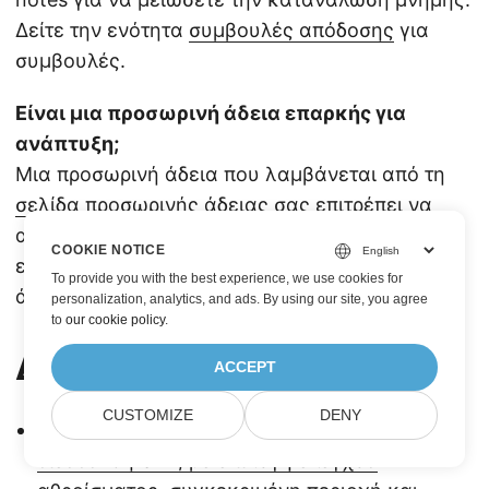
Δείτε την ενότητα
συμβουλές απόδοσης
για
συμβουλές.
Είναι μια προσωρινή άδεια επαρκής για
ανάπτυξη;
Μια προσωρινή άδεια που λαμβάνεται από τη
σελίδα προσωρινής άδειας
σας επιτρέπει να
αξιολογήσετε τη βιβλιοθήκη. Για παραγωγικές
COOKIE NOTICE
εγκαταστάσεις χρειάζεστε πλήρη εμπορική
To provide you with the best experience, we use cookies for
άδεια.
personalization, analytics, and ads. By using our site, you agree
to
our cookie policy
.
Διαβάστε Περισσότερα
ACCEPT
CUSTOMIZE
DENY
Αναγνώριση Barcode από εξωτερική
διεύθυνση URL, με επιλογή ελέγχου