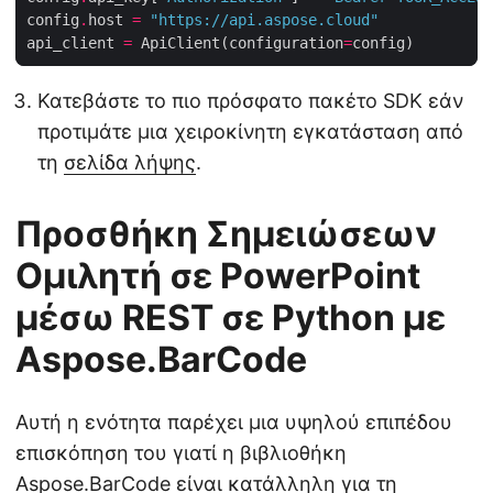
config
.
host 
=
"https://api.aspose.cloud"
api_client 
=
 ApiClient(configuration
=
Κατεβάστε το πιο πρόσφατο πακέτο SDK εάν
προτιμάτε μια χειροκίνητη εγκατάσταση από
τη
σελίδα λήψης
.
Προσθήκη Σημειώσεων
Ομιλητή σε PowerPoint
μέσω REST σε Python με
Aspose.BarCode
Αυτή η ενότητα παρέχει μια υψηλού επιπέδου
επισκόπηση του γιατί η βιβλιοθήκη
Aspose.BarCode είναι κατάλληλη για τη