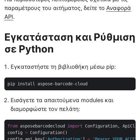
παραμέτρους του αιτήματος, δείτε το
Αναφορά
API
.
Εγκατάσταση και Ρύθμιση
σε Python
Εγκαταστήστε τη βιβλιοθήκη μέσω pip:
Εισάγετε τα απαιτούμενα modules και
διαμορφώστε τον πελάτη:
from
 asposebarcodecloud 
import
config 
=
config
.
api_key[
'Authorization'
] 
=
'Bearer YOUR_ACCESS