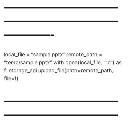
——————————
——————————
————-
local_file = “sample.pptx” remote_path =
“temp/sample.pptx” with open(local_file, “rb”) as
f: storage_api.upload_file(path=remote_path,
file=f)
——————————
——————————