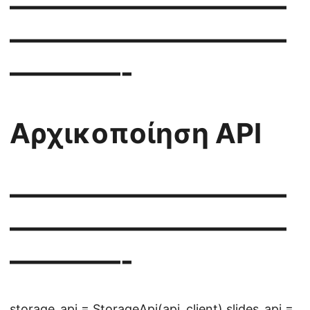
——————————
——————————
————-
Αρχικοποίηση API
——————————
——————————
————-
storage_api = StorageApi(api_client) slides_api =