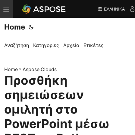
ΕΛΛΗΝΙΚΆ
Ε
ν
Home
α
λ
λ
Αναζήτηση
Κατηγορίες
Αρχείο
Ετικέτες
α
γ
Home
ή
»
Aspose.Clouds
Προσθήκη
π
λ
σημειώσεων
ο
ή
ομιλητή στο
γ
PowerPoint μέσω
η
σ