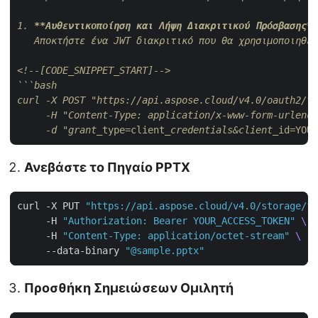
1. 
**Αυθεντικοποίηση και Λήψη Διακριτικού Πρόσβασης**
   Αποκτήστε ένα JWT διακριτικό που θα χρησιμοποιηθεί
<!--[CODE_SNIPPET_START]-->
```bash

curl -X POST "https://api.aspose.cloud/v4.0/oauth2/to
     -H "Content-Type: application/x-www-form-urlenco
     -d "grant_
type=client
_credentials&client_
id=YOUR
Ανεβάστε το Πηγαίο PPTX
curl -X PUT 
"https://api.aspose.cloud/v4.0/storage/fi
     -H 
"Authorization: Bearer YOUR_ACCESS_TOKEN"
     -H 
"Content-Type: application/octet-stream"
     --data-binary 
"@sample.pptx"
Προσθήκη Σημειώσεων Ομιλητή