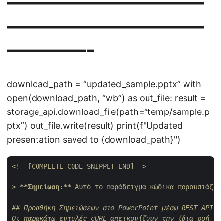
——————————
——————————
————-
download_path = “updated_sample.pptx” with
open(download_path, “wb”) as out_file: result =
storage_api.download_file(path=“temp/sample.p
ptx”) out_file.write(result) print(f"Updated
presentation saved to {download_path}")
<!--[COMPLETE_CODE_SNIPPET_END]-->
> 
**Σημείωση:**
 Αυτό το παράδειγμα κώδικα παρουσιάζει
## Προσθήκη Σημειώσεων στο PowerPoint μέσω REST API χ
Οι παρακάτω εντολές cURL απεικονίζουν την ίδια ροή ερ