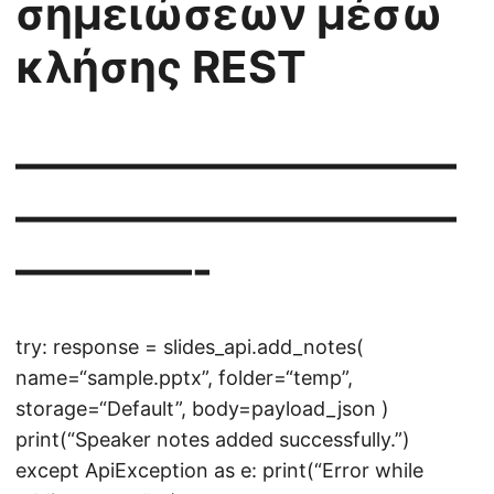
σημειώσεων μέσω
κλήσης REST
——————————
——————————
————-
try: response = slides_api.add_notes(
name=“sample.pptx”, folder=“temp”,
storage=“Default”, body=payload_json )
print(“Speaker notes added successfully.”)
except ApiException as e: print(“Error while