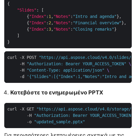
"Slides"
        {
"Index"
:
1
,
"Notes"
:
"Intro and agenda"
        {
"Index"
:
2
,
"Notes"
:
"Financial overview"
        {
"Index"
:
3
,
"Notes"
:
"Closing remarks"
curl -X POST 
"https://api.aspose.cloud/v4.0/slides/sa
     -H 
"Authorization: Bearer YOUR_ACCESS_TOKEN"
     -H 
"Content-Type: application/json"
     -d 
'{"Slides":[{"Index":1,"Notes":"Intro and age
Κατεβάστε το ενημερωμένο PPTX
curl -X GET 
"https://api.aspose.cloud/v4.0/storage/fi
        -H 
"Authorization: Bearer YOUR_ACCESS_TOKEN"
        -o 
"updated_sample.pptx"
Για περισσότερες λεπτομέρειες σχετικά με τις