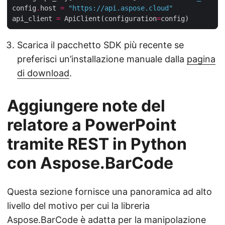
config
.
host 
=
"https://api.aspose.cloud"
api_client 
=
 ApiClient(configuration
=
Scarica il pacchetto SDK più recente se
preferisci un’installazione manuale dalla
pagina
di download
.
Aggiungere note del
relatore a PowerPoint
tramite REST in Python
con Aspose.BarCode
Questa sezione fornisce una panoramica ad alto
livello del motivo per cui la libreria
Aspose.BarCode è adatta per la manipolazione