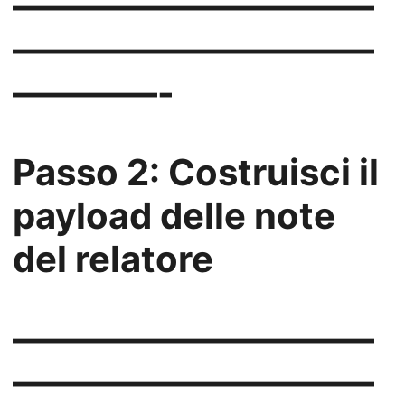
——————————
——————————
————-
Passo 2: Costruisci il
payload delle note
del relatore
——————————
——————————