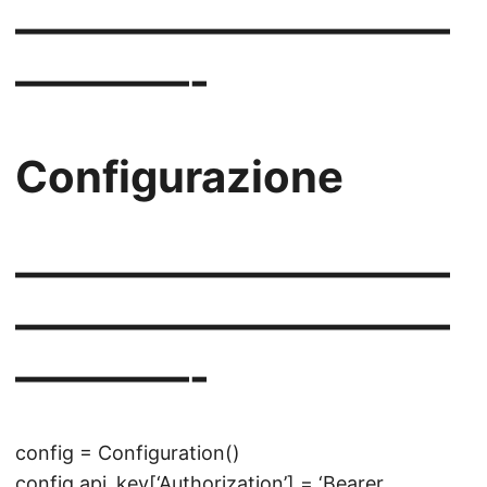
——————————
————-
Configurazione
——————————
——————————
————-
config = Configuration()
config.api_key[‘Authorization’] = ‘Bearer