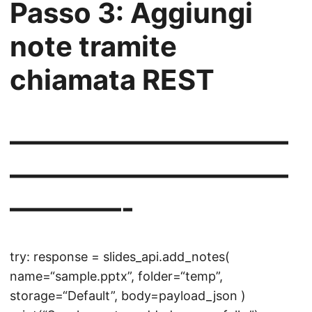
Passo 3: Aggiungi
note tramite
chiamata REST
——————————
——————————
————-
try: response = slides_api.add_notes(
name=“sample.pptx”, folder=“temp”,
storage=“Default”, body=payload_json )