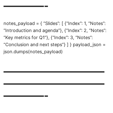
————-
notes_payload = { “Slides”: [ {“Index”: 1, “Notes”:
“Introduction and agenda”}, {“Index”: 2, “Notes”:
“Key metrics for Q1”}, {“Index”: 3, “Notes”:
“Conclusion and next steps”} ] } payload_json =
json.dumps(notes_payload)
——————————
——————————
————-