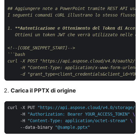
## Aggiungere note a PowerPoint tramite REST API usan
I seguenti comandi cURL illustrano lo stesso flusso d
1. 
**Autenticazione e Ottenimento del Token di Access
   Ottieni un token JWT che verrà utilizzato nelle ch
<!--[CODE_SNIPPET_START]-->
```bash

curl -X POST "https://api.aspose.cloud/v4.0/oauth2/to
     -H "Content-Type: application/x-www-form-urlenco
     -d "grant_
type=client
_credentials&client_
id=YOUR
Carica il PPTX di origine
curl -X PUT 
"https://api.aspose.cloud/v4.0/storage/fi
     -H 
"Authorization: Bearer YOUR_ACCESS_TOKEN"
     -H 
"Content-Type: application/octet-stream"
     --data-binary 
"@sample.pptx"