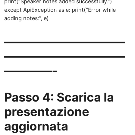
print(“Speaker notes added successfully.”)
except ApiException as e: print(“Error while
adding notes:”, e)
——————————
——————————
————-
Passo 4: Scarica la
presentazione
aggiornata