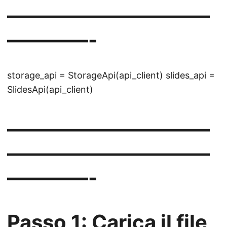
——————————
————-
storage_api = StorageApi(api_client) slides_api =
SlidesApi(api_client)
——————————
——————————
————-
Passo 1: Carica il file