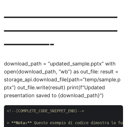
——————————
——————————
————-
download_path = “updated_sample.pptx” with
open(download_path, “wb”) as out_file: result =
storage_api.download_file(path=“temp/sample.p
ptx”) out_file.write(result) print(f"Updated
presentation saved to {download_path}")
<!--[COMPLETE_CODE_SNIPPET_END]-->
> 
**Nota:**
 Questo esempio di codice dimostra la funz