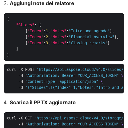
Aggiungi note del relatore
"Slides"
        {
"Index"
:
1
,
"Notes"
:
"Intro and agenda"
        {
"Index"
:
2
,
"Notes"
:
"Financial overview"
        {
"Index"
:
3
,
"Notes"
:
"Closing remarks"
curl -X POST 
"https://api.aspose.cloud/v4.0/slides/sa
     -H 
"Authorization: Bearer YOUR_ACCESS_TOKEN"
     -H 
"Content-Type: application/json"
     -d 
'{"Slides":[{"Index":1,"Notes":"Intro and age
Scarica il PPTX aggiornato
curl -X GET 
"https://api.aspose.cloud/v4.0/storage/fi
     -H 
"Authorization: Bearer YOUR_ACCESS_TOKEN"