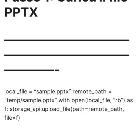
PPTX
——————————
——————————
————-
local_file = “sample.pptx” remote_path =
“temp/sample.pptx” with open(local_file, “rb”) as
f: storage_api.upload_file(path=remote_path,
file=f)