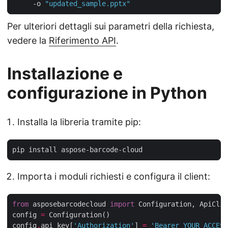
     -o 
"updated_sample.pptx"
Per ulteriori dettagli sui parametri della richiesta,
vedere la
Riferimento API
.
Installazione e
configurazione in Python
Installa la libreria tramite pip:
Importa i moduli richiesti e configura il client:
from
 asposebarcodecloud 
import
config 
=
config
.
api_key[
'Authorization'
] 
=
'Bearer YOUR_ACCESS