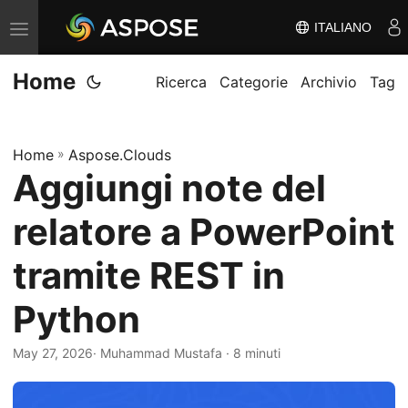
ITALIANO
V
ä
Home
x
Ricerca
Categorie
Archivio
Tag
l
a
Home
»
Aspose.Clouds
n
Aggiungi note del
a
v
relatore a PowerPoint
i
g
tramite REST in
e
Python
r
i
May 27, 2026
· Muhammad Mustafa · 8 minuti
n
g