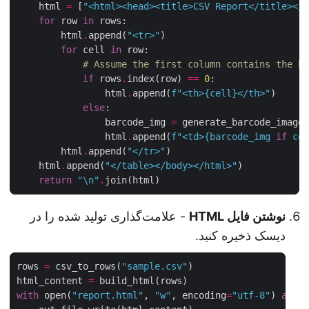
    html 
=
 [
"<html><head><title>CSV Report</title><
for
 row 
in
        html
.
append(
"<tr>"
for
 cell 
in
# Assume the first column contains the 
if
 rows
.
index(row) 
==
0
                html
.
append(
f
"<th>
{
cell
}
</th>"
else
                barcode_img 
=
 generate_barcode_imag
                html
.
append(
f
"<td>
{
barcode_img 
if
 c
        html
.
append(
"</tr>"
    html
.
append(
"</table></body></html>"
return
"
\n
"
.
نوشتن فایل HTML
- علامت‌گذاری تولید شده را در
دیسک ذخیره کنید.
rows 
=
 csv_to_rows(
"sample.csv"
html_content 
=
with
 open(
"report.html"
, 
"w"
, encoding
=
"utf-8"
) 
as