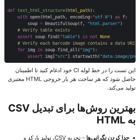
def
test_html_structure
(
html_path
):
with
 open(html_path, encoding
=
"utf-8"
) 
as
        soup 
=
 BeautifulSoup(f, 
"html.parser"
# Verify table exists
assert
 soup
.
find(
"table"
) 
is
not
None
# Verify each barcode image contains a data URI
for
 img 
in
 soup
.
find_all(
"img"
assert
 img[
"src"
]
.
startswith(
"data:image/pn
این تست را در خط لوله CI خود ادغام کنید تا اطمینان
حاصل شود که هر ساخت هر بار خروجی HTML معتبری
تولید می‌کند.
بهترین روش‌ها برای تبدیل CSV
به HTML
جدا کردن نگرانی‌ها
- تجزیه CSV، تولید بارکد و