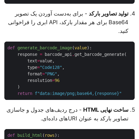
تولید تصاویر بارکد
- برای به‌دست آوردن یک تصویر
Base64 برای هر مقدار بارکد، API ابری را فراخوانی
کنید.
def
generate_barcode_image
(
value
):
    response 
=
 barcode_api
.
        text
=
        type
=
"Code128"
        format
=
"PNG"
        resolution
=
96
return
f
"data:image/png;base64,
{
response
}
"
ساخت نهایی HTML
- درج ردیف‌های جدول و جاسازی
تصاویر بارکد به عنوان URIهای داده‌ای.
def
build_html
(
rows
):