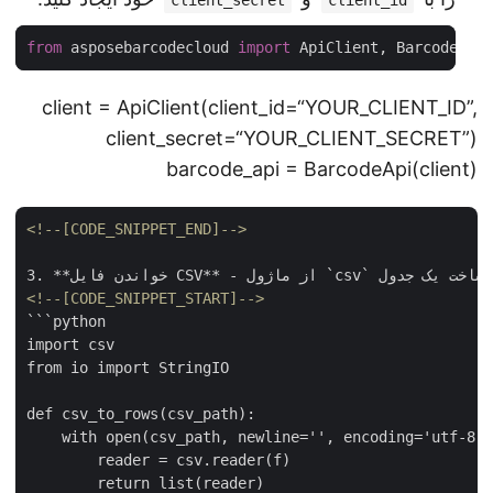
from
 asposebarcodecloud 
import
client = ApiClient(client_id=“YOUR_CLIENT_ID”,
client_secret=“YOUR_CLIENT_SECRET”)
barcode_api = BarcodeApi(client)
<!--[CODE_SNIPPET_END]-->
<!--[CODE_SNIPPET_START]-->
```python

import csv

from io import StringIO

def csv_to_rows(csv_path):

    with open(csv_path, newline='', encoding='utf-8'
        reader = csv.reader(f)
