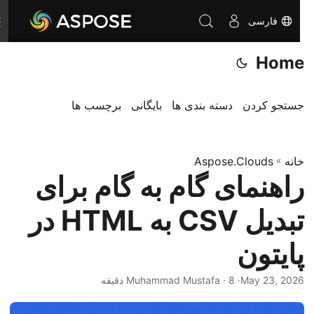
فارسی
T
o
Home
g
g
l
جستجو کردن
دسته بندی ها
بایگانی
برچسب ها
e
n
خانه
»
Aspose.Clouds
a
راهنمای گام به گام برای
v
i
تبدیل CSV به HTML در
g
a
پایتون
t
i
May 23, 2026
· Muhammad Mustafa · 8 دقیقه
o