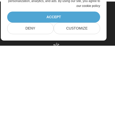
personalization, analytics, and ads. By using our site, you agree to
.
our cookie policy
ACCEPT
DENY
CUSTOMIZE
خانه
محصولات
آخرین انتشارات، تازه به بازار آمده ها
قیمت گذاری
اسناد
پشتیبانی رایگان
مشاوره رایگان
پشتیبانی پرداخت شده
مشاوره پرداخت شده