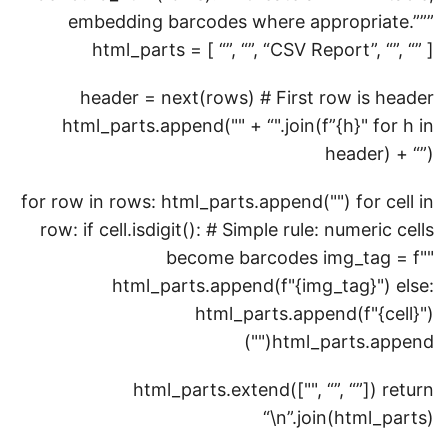
embedding barcodes where appropriate.”””
html_parts = [ “
”, “
”, “
CSV Report
”, “
”, “
” ]
header = next(rows) # First row is header
html_parts.append("
" + “".join(f”
{h}
" for h in
header) + “
”)
for row in rows: html_parts.append("
") for cell in
row: if cell.isdigit(): # Simple rule: numeric cells
become barcodes img_tag = f"
"
html_parts.append(f"
{img_tag}
") else:
html_parts.append(f"
{cell}
")
")
html_parts.append("
html_parts.extend(["
", “
”, “
”]) return
“\n”.join(html_parts)