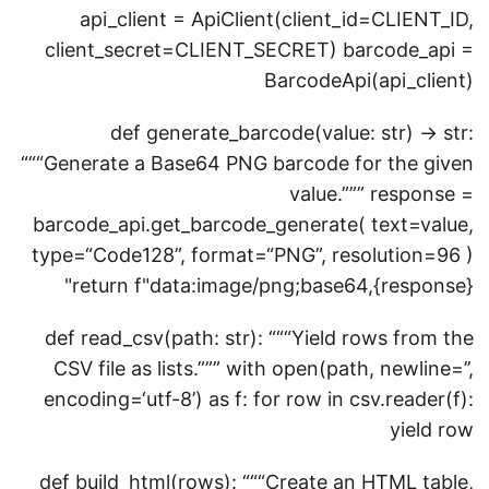
api_client = ApiClient(client_id=CLIENT_ID,
client_secret=CLIENT_SECRET) barcode_api =
BarcodeApi(api_client)
def generate_barcode(value: str) -> str:
“““Generate a Base64 PNG barcode for the given
value.””” response =
barcode_api.get_barcode_generate( text=value,
type=“Code128”, format=“PNG”, resolution=96 )
return f"data:image/png;base64,{response}"
def read_csv(path: str): “““Yield rows from the
CSV file as lists.””” with open(path, newline=’’,
encoding=‘utf-8’) as f: for row in csv.reader(f):
yield row
def build_html(rows): “““Create an HTML table,