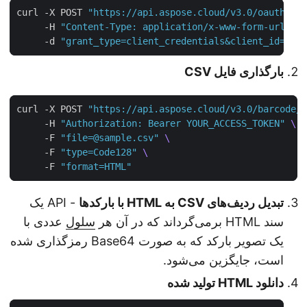
curl -X POST 
"https://api.aspose.cloud/v3.0/oauth2/
     -H 
"Content-Type: application/x-www-form-urlen
     -d 
"grant_type=client_credentials&client_id=YO
بارگذاری فایل CSV
curl -X POST 
"https://api.aspose.cloud/v3.0/barcode
     -H 
"Authorization: Bearer YOUR_ACCESS_TOKEN"
     -F 
"file=@sample.csv"
     -F 
"type=Code128"
     -F 
"format=HTML"
تبدیل ردیف‌های CSV به HTML با بارکدها
- API یک
سند HTML برمی‌گرداند که در آن هر
سلول
عددی با
یک تصویر بارکد که به صورت Base64 رمزگذاری شده
است، جایگزین می‌شود.
دانلود HTML تولید شده