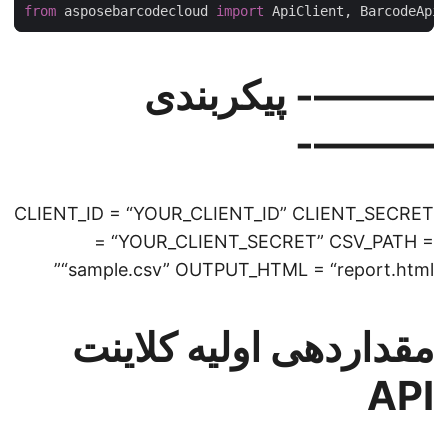
from
 asposebarcodecloud 
import
———- پیکربندی
———-
CLIENT_ID = “YOUR_CLIENT_ID” CLIENT_SECRET
= “YOUR_CLIENT_SECRET” CSV_PATH =
“sample.csv” OUTPUT_HTML = “report.html”
مقداردهی اولیه کلاینت
API