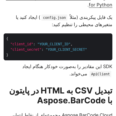
.
for Python
یک فایل پیکربندی (مثلاً
) ایجاد کنید یا
config.json
متغیرهای محیطی را تنظیم کنید:
"client_id"
: 
"YOUR_CLIENT_ID"
"client_secret"
: 
"YOUR_CLIENT_SECRET"
SDK این مقادیر را به‌صورت خودکار هنگام ایجاد
می‌خواند.
ApiClient
تبدیل CSV به HTML در پایتون
با Aspose.BarCode
Aspose.BarCode Cloud مجموعه‌ای از نقاط انتهایی