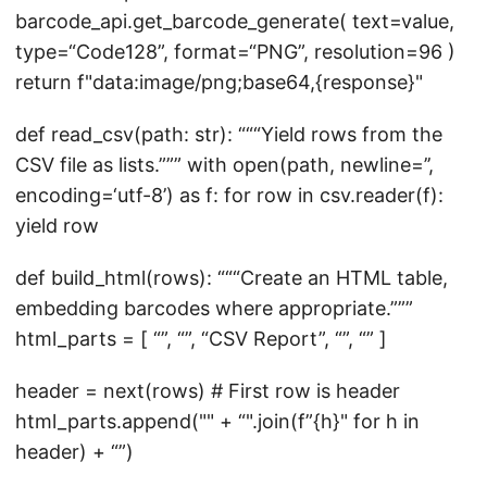
barcode_api.get_barcode_generate( text=value,
type=“Code128”, format=“PNG”, resolution=96 )
return f"data:image/png;base64,{response}"
def read_csv(path: str): “““Yield rows from the
CSV file as lists.””” with open(path, newline=’’,
encoding=‘utf-8’) as f: for row in csv.reader(f):
yield row
def build_html(rows): “““Create an HTML table,
embedding barcodes where appropriate.”””
html_parts = [ “
”, “
”, “
CSV Report
”, “
”, “
” ]
header = next(rows) # First row is header
html_parts.append("
" + “".join(f”
{h}
" for h in
header) + “
”)