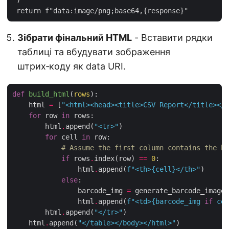
Зібрати фінальний HTML
- Вставити рядки
таблиці та вбудувати зображення
штрих‑коду як data URI.
def
build_html
(
rows
):
    html 
=
 [
"<html><head><title>CSV Report</title></h
for
 row 
in
        html
.
append(
"<tr>"
for
 cell 
in
# Assume the first column contains the ba
if
 rows
.
index(row) 
==
0
                html
.
append(
f
"<th>
{
cell
}
</th>"
else
                barcode_img 
=
 generate_barcode_image(
                html
.
append(
f
"<td>
{
barcode_img 
if
 cel
        html
.
append(
"</tr>"
    html
.
append(
"</table></body></html>"