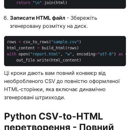
return
"
\n
"
.
Записати HTML файл
- Збережіть
згенеровану розмітку на диск.
rows 
=
 csv_to_rows(
"sample.csv"
html_content 
=
with
 open(
"report.html"
, 
"w"
, encoding
=
"utf-8"
) 
as
    out_file
.
Ці кроки дають вам повний конвеєр від
необробленого CSV до повністю оформленої
HTML‑сторінки, яка включає динамічно
згенеровані штрихкоди.
Python CSV-to-HTML
перетворення - Повний