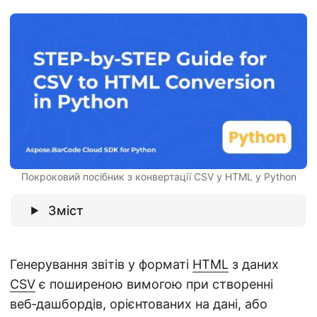
n
Покроковий посібник з конвертації CSV у HTML у Python
Зміст
Генерування звітів у форматі
HTML
з даних
CSV
є поширеною вимогою при створенні
веб‑дашбордів, орієнтованих на дані, або