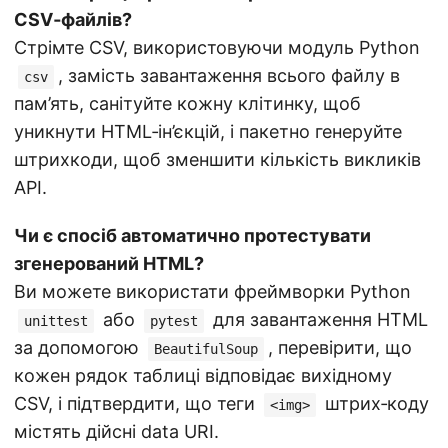
CSV‑файлів?
Стрімте CSV, використовуючи модуль Python
, замість завантаження всього файлу в
csv
пам’ять, санітуйте кожну клітинку, щоб
уникнути HTML‑ін’єкцій, і пакетно генеруйте
штрихкоди, щоб зменшити кількість викликів
API.
Чи є спосіб автоматично протестувати
згенерований HTML?
Ви можете використати фреймворки Python
або
для завантаження HTML
unittest
pytest
за допомогою
, перевірити, що
BeautifulSoup
кожен рядок таблиці відповідає вихідному
CSV, і підтвердити, що теги
штрих‑коду
<img>
містять дійсні data URI.