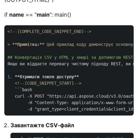
if
name
== “
main
”: main()
<!--[COMPLETE_CODE_SNIPPET_END]-->
> 
**Примітка:**
 Цей приклад коду демонструє основну ф
## Конвертація CSV у HTML у хмарі за допомогою REST 
Якщо ви віддаєте перевагу чистому підходу REST, ви мо
1.
**Отримати токен доступу**
<!--[CODE_SNIPPET_START]-->
```bash

   curl -X POST "https://api.aspose.cloud/v3.0/oauth2
        -H "Content-Type: application/x-www-form-urle
Завантажте CSV‑файл