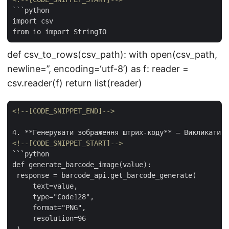
```python

import csv

def csv_to_rows(csv_path): with open(csv_path,
newline=’’, encoding=‘utf-8’) as f: reader =
csv.reader(f) return list(reader)
<!--[CODE_SNIPPET_END]-->
<!--[CODE_SNIPPET_START]-->
```python

def generate_barcode_image(value):

 response = barcode_api.get_barcode_generate(

     text=value,

     type="Code128",

     format="PNG",

     resolution=96

 )
