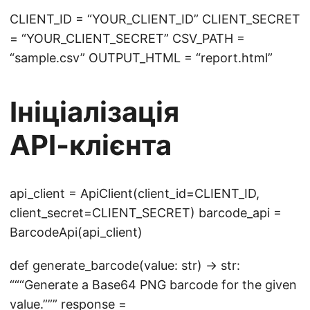
CLIENT_ID = “YOUR_CLIENT_ID” CLIENT_SECRET
= “YOUR_CLIENT_SECRET” CSV_PATH =
“sample.csv” OUTPUT_HTML = “report.html”
Ініціалізація
API‑клієнта
api_client = ApiClient(client_id=CLIENT_ID,
client_secret=CLIENT_SECRET) barcode_api =
BarcodeApi(api_client)
def generate_barcode(value: str) -> str:
“““Generate a Base64 PNG barcode for the given
value.””” response =