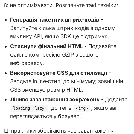
їх не оптимізувати. Розгляньте такі техніки:
Генерація пакетних штрих‑кодів
-
Запитуйте кілька штрих‑кодів в одному
виклику API, якщо SDK це підтримує.
Стиснути фінальний HTML
- Подавайте
файл з компресією
GZIP
з вашого
веб‑серверу.
Використовуйте
CSS
для стилізації
-
Зводьте inline‑стилі до мінімуму; зовнішній
CSS зменшує розмір HTML.
Ліниве завантаження зображень
- Додайте
до тегів
, якщо звіт
loading="lazy"
<img>
переглядається у браузері.
Ці практики зберігають час завантаження