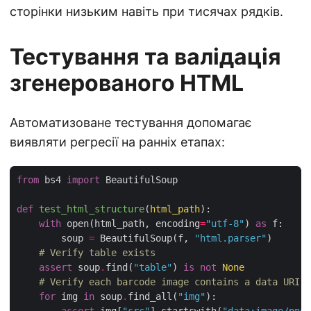
сторінки низьким навіть при тисячах рядків.
Тестування та валідація
згенерованого HTML
Автоматизоване тестування допомагає
виявляти регресії на ранніх етапах:
from
 bs4 
import
def
test_html_structure
(
html_path
):
with
 open(html_path, encoding
=
"utf-8"
) 
as
        soup 
=
 BeautifulSoup(f, 
"html.parser"
# Verify table exists
assert
 soup
.
find(
"table"
) 
is
not
None
# Verify each barcode image contains a data URI
for
 img 
in
 soup
.
find_all(
"img"
assert
 img[
"src"
]
.
startswith(
"data:image/png;