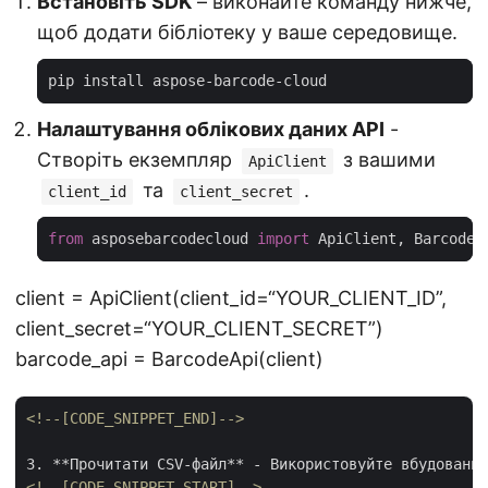
Встановіть SDK
– виконайте команду нижче,
щоб додати бібліотеку у ваше середовище.
Налаштування облікових даних API
-
Створіть екземпляр
з вашими
ApiClient
та
.
client_id
client_secret
from
 asposebarcodecloud 
import
client = ApiClient(client_id=“YOUR_CLIENT_ID”,
client_secret=“YOUR_CLIENT_SECRET”)
barcode_api = BarcodeApi(client)
<!--[CODE_SNIPPET_END]-->
<!--[CODE_SNIPPET_START]-->