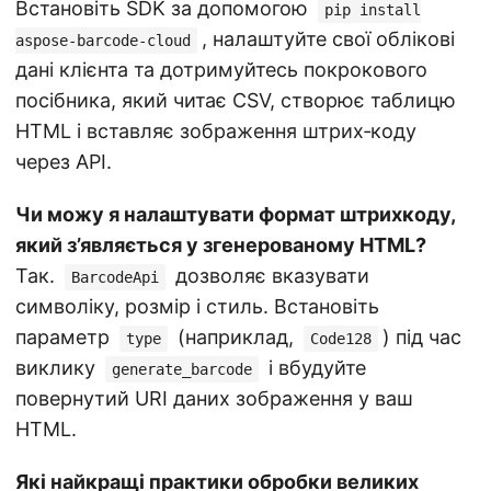
Встановіть SDK за допомогою
pip install
, налаштуйте свої облікові
aspose-barcode-cloud
дані клієнта та дотримуйтесь покрокового
посібника, який читає CSV, створює таблицю
HTML і вставляє зображення штрих‑коду
через API.
Чи можу я налаштувати формат штрихкоду,
який з’являється у згенерованому HTML?
Так.
дозволяє вказувати
BarcodeApi
символіку, розмір і стиль. Встановіть
параметр
(наприклад,
) під час
type
Code128
виклику
і вбудуйте
generate_barcode
повернутий URI даних зображення у ваш
HTML.
Які найкращі практики обробки великих