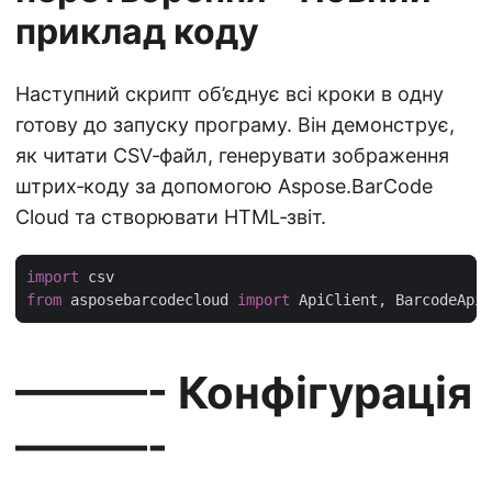
приклад коду
Наступний скрипт об’єднує всі кроки в одну
готову до запуску програму. Він демонструє,
як читати CSV‑файл, генерувати зображення
штрих‑коду за допомогою Aspose.BarCode
Cloud та створювати HTML‑звіт.
import
from
 asposebarcodecloud 
import
———- Конфігурація
———-