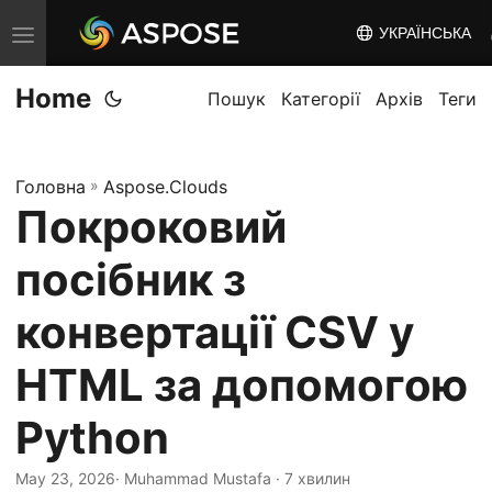
УКРАЇНСЬКА
T
o
Home
g
Пошук
Категорії
Архів
Теги
g
l
Головна
»
Aspose.Clouds
e
Покроковий
n
a
посібник з
v
i
конвертації CSV у
g
HTML за допомогою
a
t
Python
i
o
May 23, 2026
· Muhammad Mustafa · 7 хвилин