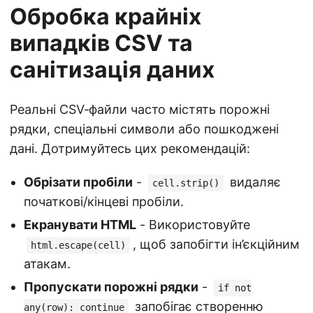
Обробка крайніх
випадків CSV та
санітизація даних
Реальні CSV‑файли часто містять порожні
рядки, спеціальні символи або пошкоджені
дані. Дотримуйтесь цих рекомендацій:
Обрізати пробіли
-
видаляє
cell.strip()
початкові/кінцеві пробіли.
Екранувати HTML
- Використовуйте
, щоб запобігти ін’єкційним
html.escape(cell)
атакам.
Пропускати порожні рядки
-
if not
запобігає створенню
any(row): continue