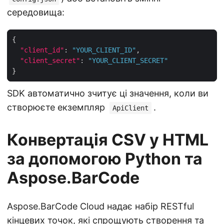
середовища:
"client_id"
: 
"YOUR_CLIENT_ID"
"client_secret"
: 
"YOUR_CLIENT_SECRET"
SDK автоматично зчитує ці значення, коли ви
створюєте екземпляр
.
ApiClient
Конвертація CSV у HTML
за допомогою Python та
Aspose.BarCode
Aspose.BarCode Cloud надає набір RESTful
кінцевих точок, які спрощують створення та