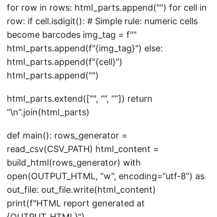
for row in rows: html_parts.append("
") for cell in
row: if cell.isdigit(): # Simple rule: numeric cells
become barcodes img_tag = f"
"
html_parts.append(f"
{img_tag}
") else:
html_parts.append(f"
{cell}
")
html_parts.append("
")
html_parts.extend(["
", “
”, “
”]) return
“\n”.join(html_parts)
def main(): rows_generator =
read_csv(CSV_PATH) html_content =
build_html(rows_generator) with
open(OUTPUT_HTML, “w”, encoding=“utf-8”) as
out_file: out_file.write(html_content)
print(f"HTML report generated at
{OUTPUT_HTML}")