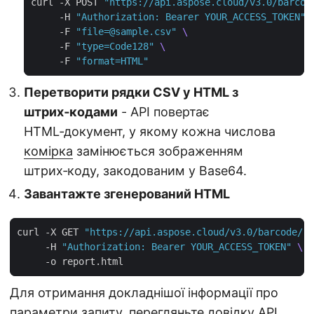
curl -X POST 
"https://api.aspose.cloud/v3.0/barcod
     -H 
"Authorization: Bearer YOUR_ACCESS_TOKEN"
     -F 
"file=@sample.csv"
     -F 
"type=Code128"
     -F 
"format=HTML"
Перетворити рядки CSV у HTML з
штрих‑кодами
- API повертає
HTML‑документ, у якому кожна числова
комірка
замінюється зображенням
штрих‑коду, закодованим у Base64.
Завантажте згенерований HTML
curl -X GET 
"https://api.aspose.cloud/v3.0/barcode/re
     -H 
"Authorization: Bearer YOUR_ACCESS_TOKEN"
Для отримання докладнішої інформації про
параметри запиту, перегляньте
довідку API
.