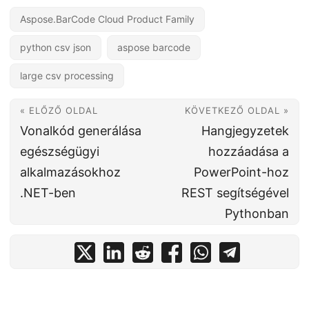
Aspose.BarCode Cloud Product Family
python csv json
aspose barcode
large csv processing
« ELŐZŐ OLDAL
KÖVETKEZŐ OLDAL »
Vonalkód generálása
Hangjegyzetek
egészségügyi
hozzáadása a
alkalmazásokhoz
PowerPoint-hoz
.NET-ben
REST segítségével
Pythonban