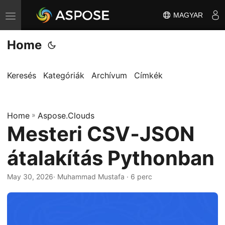
MAGYAR
T
o
Home
g
g
l
Keresés
Kategóriák
Archívum
Címkék
e
n
Home
a
»
Aspose.Clouds
Mesteri CSV‑JSON
v
i
átalakítás Pythonban
g
a
May 30, 2026
· Muhammad Mustafa · 6 perc
t
i
o