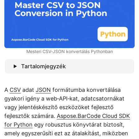
n
Mesteri CSV‑JSON konvertálás Pythonban
Tartalomjegyzék
A
CSV
adat
JSON
formátumba konvertálása
gyakori igény a web‑API‑kat, adatcsatornákat
vagy jelentéskészítő eszközöket fejlesztő
fejlesztők számára.
Aspose.BarCode Cloud SDK
for Python
egy robusztus könyvtárat biztosít,
amely egyszerűsíti ezt az átalakítást, miközben