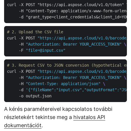
curl -X POST "https://api.aspose.cloud/v1.0/token" \

     -H "Content-Type: application/x-www-form-urlenco
# 2. Upload the CSV file
curl -X POST 
"https://api.aspose.cloud/v1.0/barcode/u
     -H 
"Authorization: Bearer YOUR_ACCESS_TOKEN"
     -F 
"file=@input.csv"
# 3. Request CSV to JSON conversion (hypothetical end
curl -X POST 
"https://api.aspose.cloud/v1.0/barcode/c
     -H 
"Authorization: Bearer YOUR_ACCESS_TOKEN"
     -H 
"Content-Type: application/json"
     -d 
'{"fileName":"input.csv","outputFormat":"JSON
A kérés paramétereivel kapcsolatos további
részletekért tekintse meg a
hivatalos API
dokumentációt
.