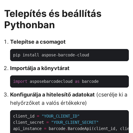
Telepítés és beállítás
Pythonban
Telepítse a csomagot
Importálja a könyvtárat
import
 asposebarcodecloud 
as
Konfigurálja a hitelesítő adatokat
(cserélje ki a
helyőrzőket a valós értékekre)
client_id 
=
"YOUR_CLIENT_ID"
client_secret 
=
"YOUR_CLIENT_SECRET"
api_instance 
=
 barcode
.