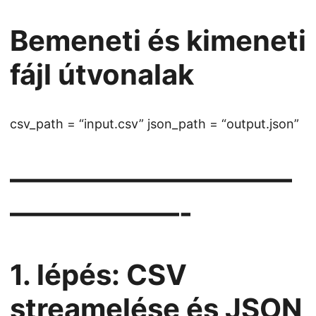
Bemeneti és kimeneti
fájl útvonalak
csv_path = “input.csv” json_path = “output.json”
——————————
——————-
1. lépés: CSV
streamelése és JSON