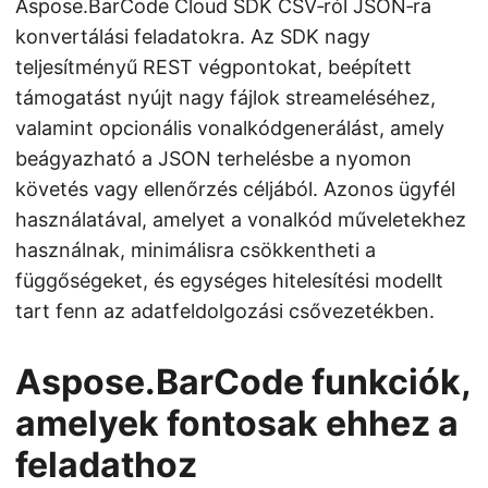
Aspose.BarCode Cloud SDK CSV‑ról JSON‑ra
konvertálási feladatokra. Az SDK nagy
teljesítményű REST végpontokat, beépített
támogatást nyújt nagy fájlok streameléséhez,
valamint opcionális vonalkódgenerálást, amely
beágyazható a JSON terhelésbe a nyomon
követés vagy ellenőrzés céljából. Azonos ügyfél
használatával, amelyet a vonalkód műveletekhez
használnak, minimálisra csökkentheti a
függőségeket, és egységes hitelesítési modellt
tart fenn az adatfeldolgozási csővezetékben.
Aspose.BarCode funkciók,
amelyek fontosak ehhez a
feladathoz