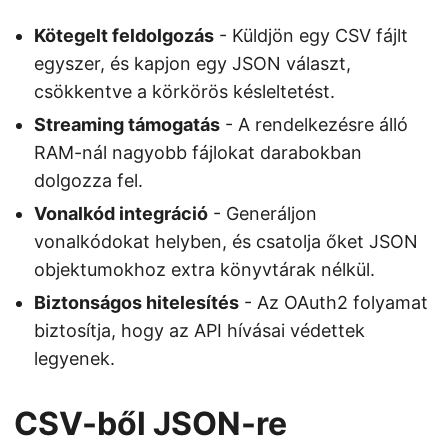
Kötegelt feldolgozás
- Küldjön egy CSV fájlt
egyszer, és kapjon egy JSON választ,
csökkentve a körkörös késleltetést.
Streaming támogatás
- A rendelkezésre álló
RAM-nál nagyobb fájlokat darabokban
dolgozza fel.
Vonalkód integráció
- Generáljon
vonalkódokat helyben, és csatolja őket JSON
objektumokhoz extra könyvtárak nélkül.
Biztonságos hitelesítés
- Az OAuth2 folyamat
biztosítja, hogy az API hívásai védettek
legyenek.
CSV-ből JSON-re