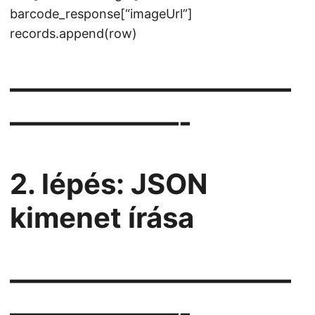
barcode_response[“imageUrl”]
records.append(row)
——————————
——————-
2. lépés: JSON
kimenet írása
——————————
——————-