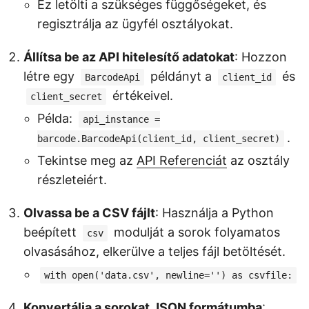
Ez letölti a szükséges függőségeket, és
regisztrálja az ügyfél osztályokat.
Állítsa be az API hitelesítő adatokat
: Hozzon
létre egy
példányt a
és
BarcodeApi
client_id
értékeivel.
client_secret
Példa:
api_instance =
.
barcode.BarcodeApi(client_id, client_secret)
Tekintse meg az
API Referenciát
az osztály
részleteiért.
Olvassa be a CSV fájlt
: Használja a Python
beépített
modulját a sorok folyamatos
csv
olvasásához, elkerülve a teljes fájl betöltését.
with open('data.csv', newline='') as csvfile:
Konvertálja a sorokat JSON formátumba
: