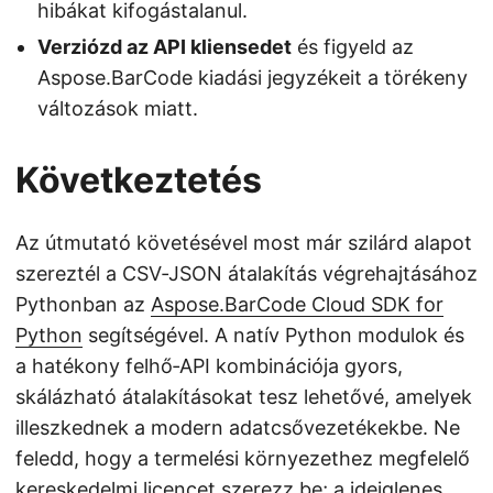
hibákat kifogástalanul.
Verziózd az API kliensedet
és figyeld az
Aspose.BarCode kiadási jegyzékeit a törékeny
változások miatt.
Következtetés
Az útmutató követésével most már szilárd alapot
szereztél a CSV‑JSON átalakítás végrehajtásához
Pythonban az
Aspose.BarCode Cloud SDK for
Python
segítségével. A natív Python modulok és
a hatékony felhő‑API kombinációja gyors,
skálázható átalakításokat tesz lehetővé, amelyek
illeszkednek a modern adatcsővezetékekbe. Ne
feledd, hogy a termelési környezethez megfelelő
kereskedelmi licencet szerezz be; a
ideiglenes