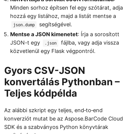
Minden sorhoz építsen fel egy szótárat, adja
hozzá egy listához, majd a listát mentse a
segítségével.
json.dump
Mentse a JSON kimenetet
: Írja a sorosított
JSON-t egy
fájlba, vagy adja vissza
.json
közvetlenül egy Flask végpontról.
Gyors CSV-JSON
konvertálás Pythonban –
Teljes kódpélda
Az alábbi szkript egy teljes, end‑to‑end
konverziót mutat be az Aspose.BarCode Cloud
SDK és a szabványos Python könyvtárak