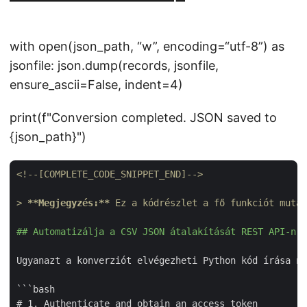
with open(json_path, “w”, encoding=“utf-8”) as
jsonfile: json.dump(records, jsonfile,
ensure_ascii=False, indent=4)
print(f"Conversion completed. JSON saved to
{json_path}")
<!--[COMPLETE_CODE_SNIPPET_END]-->
> 
**Megjegyzés:**
 Ez a kódrészlet a fő funkciót mutat
## Automatizálja a CSV JSON átalakítását REST API-n k
Ugyanazt a konverziót elvégezheti Python kód írása né
```bash

# 1. Authenticate and obtain an access token
