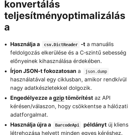
konvertálás
teljesítményoptimalizálás
a
Használja a
-t
a manuális
csv.DictReader
feldolgozás elkerülése és a C‑szintű sebesség
előnyeinek kihasználása érdekében.
Írjon JSON-t fokozatosan
a
json.dump
használatával egy ciklusban, amikor rendkívül
nagy adatkészletekkel dolgozik.
Engedélyezze a
gzip
tömörítést
az API
kérésen/válaszon, hogy csökkentse a hálózati
adatforgalmat.
Használja újra a
példányt
új kliens
BarcodeApi
létrehozása helyett minden egyes kéréshez.