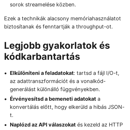
sorok streamelése közben.
Ezek a technikák alacsony memóriahasználatot
biztosítanak és fenntartják a throughput-ot.
Legjobb gyakorlatok és
kódkarbantartás
Elkülöníteni a feladatokat
: tartsd a fájl I/O-t,
az adattranszformációt és a vonalkód-
generálást különálló függvényekben.
Érvényesítsd a bemeneti adatokat
a
konvertálás előtt, hogy elkerüld a hibás JSON-
t.
Naplózd az API válaszokat
és kezeld az HTTP