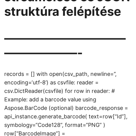
struktúra felépítése
——————————
——————-
records = [] with open(csv_path, newline=’’,
encoding=‘utf-8’) as csvfile: reader =
csv.DictReader(csvfile) for row in reader: #
Example: add a barcode value using
Aspose.BarCode (optional) barcode_response =
api_instance.generate_barcode( text=row[“Id”],
symbology=“Code128”, format=“PNG” )
row[“BarcodeImage”] =