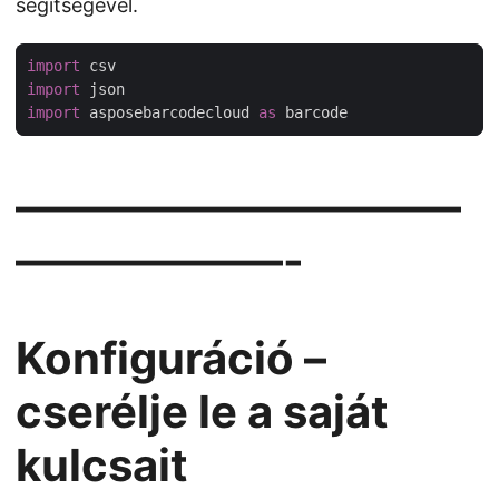
segítségével.
import
import
import
 asposebarcodecloud 
as
——————————
——————-
Konfiguráció –
cserélje le a saját
kulcsait