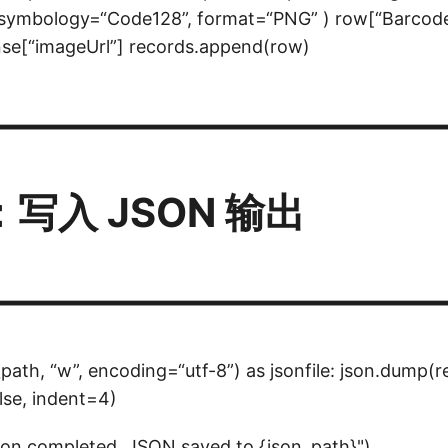
, symbology=“Code128”, format=“PNG” ) row[“Barcod
se[“imageUrl”] records.append(row)
————————————
：写入 JSON 输出
————————————
ath, “w”, encoding=“utf-8”) as jsonfile: json.dump(re
lse, indent=4)
ion completed. JSON saved to {json_path}")