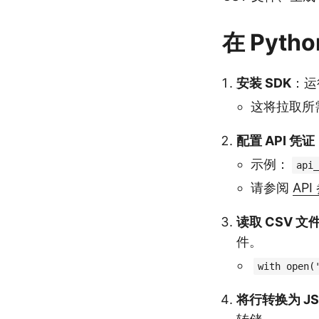
在 Pyth
安装 SDK
：
这将拉取所
配置 API 凭证
示例：
api_
请参阅
API
读取 CSV 文
件。
with open(
将行转换为 JS