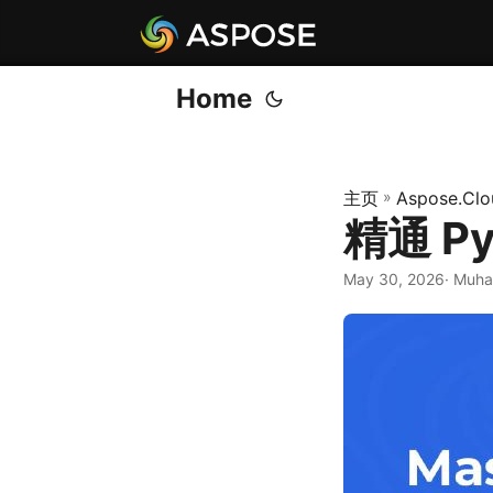
Home
主页
»
Aspose.Clo
精通 Py
May 30, 2026
· Muh