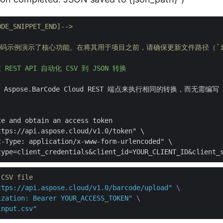
ODE_SNIPPET_END]-->
代码示例演示了核心功能。在将其用于项目之前，请确保更新文件路径（`inp
 REST API 自动化 CSV 到 JSON 转换
pose.BarCode Cloud REST 端点来执行相同的转换，而无需编写 P
e and obtain an access token

tps://api.aspose.cloud/v1.0/token" \

-Type: application/x-www-form-urlencoded" \

 CSV file
ttps://api.aspose.cloud/v1.0/barcode/upload"
ization: Bearer YOUR_ACCESS_TOKEN"
input.csv"