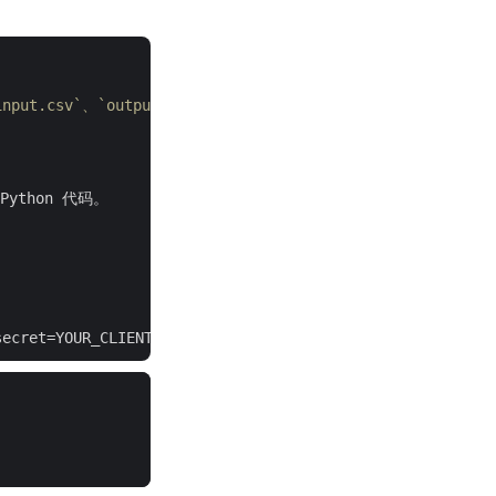
ut.csv`、`output.json`），验证所有必需的依赖项已正确
ython 代码。
