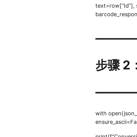
text=row[“Id”]
barcode_respon
———
步骤 2
———
with open(json_p
ensure_ascii=Fa
print(f"Convers