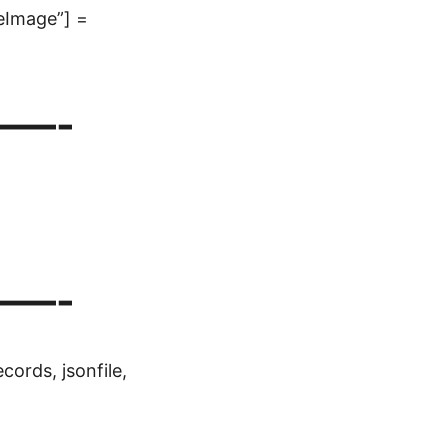
eImage”] =
—-
—-
cords, jsonfile,