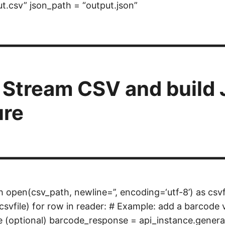
ut.csv” json_path = “output.json”
————————————
: Stream CSV and build
ure
————————————
h open(csv_path, newline=’’, encoding=‘utf-8’) as csvf
csvfile) for row in reader: # Example: add a barcode 
 (optional) barcode_response = api_instance.gener