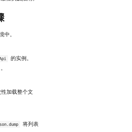
骤
境中。
的实例。
Api
。
次性加载整个文
将列表
son.dump