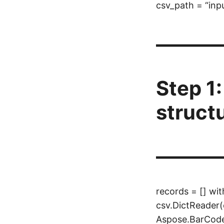
csv_path = “inp
———
Step 1
struct
———
records = [] wit
csv.DictReader(
Aspose.BarCode