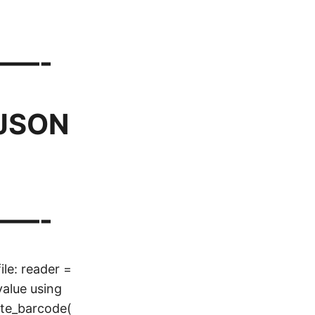
—-
 JSON
—-
ile: reader =
value using
ate_barcode(