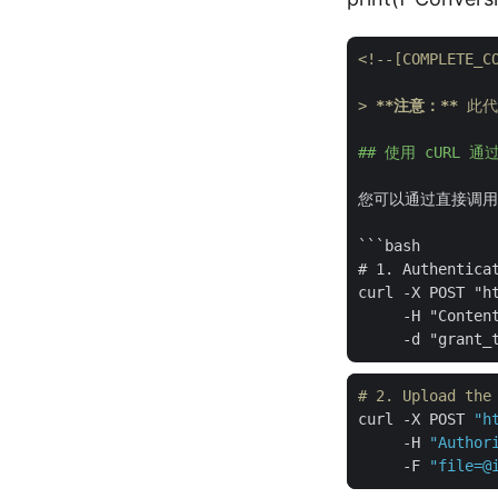
<!--[COMPLETE_C
> 
**注意：**
 此
## 使用 cURL 通过
您可以通过直接调用 As
```bash

# 1. Authenticat
curl -X POST "ht
     -H "Content
# 2. Upload the
curl -X POST 
"h
     -H 
"Author
     -F 
"file=@