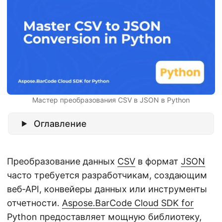
г
а
ц
и
ю
Мастер преобразования CSV в JSON в Python
Оглавление
Преобразование данных
CSV
в формат
JSON
часто требуется разработчикам, создающим
веб‑API, конвейеры данных или инструменты
отчетности.
Aspose.BarCode Cloud SDK for
Python
предоставляет мощную библиотеку,