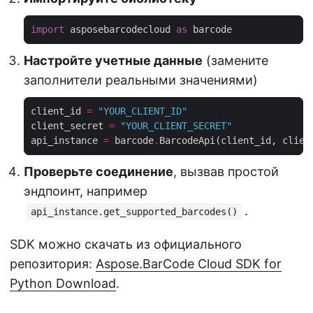
import
 asposebarcodecloud 
as
Настройте учетные данные
(замените
заполнители реальными значениями)
client_id 
=
"YOUR_CLIENT_ID"
client_secret 
=
"YOUR_CLIENT_SECRET"
api_instance 
=
 barcode
.
Проверьте соединение
, вызвав простой
эндпоинт, например
.
api_instance.get_supported_barcodes()
SDK можно скачать из официального
репозитория:
Aspose.BarCode Cloud SDK for
Python Download
.