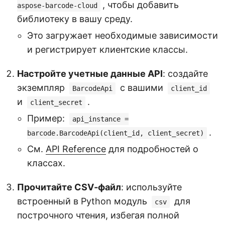
, чтобы добавить
aspose-barcode-cloud
библиотеку в вашу среду.
Это загружает необходимые зависимости
и регистрирует клиентские классы.
Настройте учетные данные API
: создайте
экземпляр
с вашими
BarcodeApi
client_id
и
.
client_secret
Пример:
api_instance =
.
barcode.BarcodeApi(client_id, client_secret)
См.
API Reference
для подробностей о
классах.
Прочитайте CSV‑файл
: используйте
встроенный в Python модуль
для
csv
построчного чтения, избегая полной