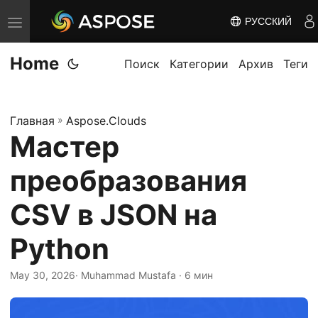
РУССКИЙ
П
е
Home
р
Поиск
Категории
Архив
Теги
е
к
Главная
»
Aspose.Clouds
л
Мастер
ю
ч
преобразования
и
т
CSV в JSON на
ь
Python
н
а
May 30, 2026
· Muhammad Mustafa · 6 мин
в
и