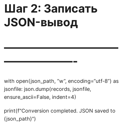
Шаг 2: Записать
JSON-вывод
——————————
——————-
with open(json_path, “w”, encoding=“utf-8”) as
jsonfile: json.dump(records, jsonfile,
ensure_ascii=False, indent=4)
print(f"Conversion completed. JSON saved to
{json_path}")