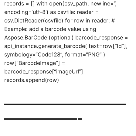
records = [] with open(csv_path, newline=’’,
encoding=‘utf-8’) as csvfile: reader =
csv.DictReader(csvfile) for row in reader: #
Example: add a barcode value using
Aspose.BarCode (optional) barcode_response =
api_instance.generate_barcode( text=row[“Id”],
symbology=“Code128”, format=“PNG” )
row[“BarcodeImage”] =
barcode_response[“imageUrl”]
records.append(row)
——————————
——————-