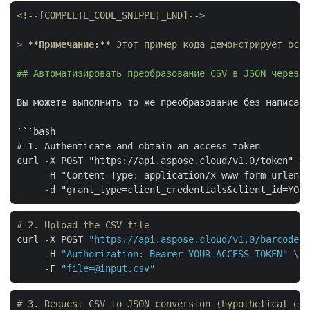
<!--[COMPLETE_CODE_SNIPPET_END]-->
> 
**Примечание:**
 Этот пример кода демонстрирует осно
## Автоматизировать преобразование CSV в JSON через R
Вы можете выполнить то же преобразование без написани
```bash

# 1. Authenticate and obtain an access token

curl -X POST "https://api.aspose.cloud/v1.0/token" \

     -H "Content-Type: application/x-www-form-urlenco
# 2. Upload the CSV file
curl -X POST 
"https://api.aspose.cloud/v1.0/barcode/u
     -H 
"Authorization: Bearer YOUR_ACCESS_TOKEN"
     -F 
"file=@input.csv"
# 3. Request CSV to JSON conversion (hypothetical end