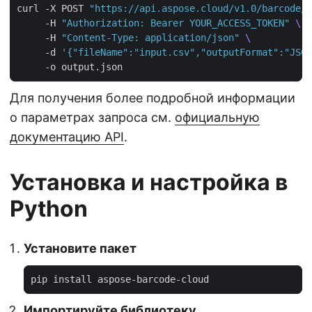
curl -X POST 
"https://api.aspose.cloud/v1.0/barcode/c
     -H 
"Authorization: Bearer YOUR_ACCESS_TOKEN"
     -H 
"Content-Type: application/json"
     -d 
'{"fileName":"input.csv","outputFormat":"JSON
Для получения более подробной информации
о параметрах запроса см.
официальную
документацию API
.
Установка и настройка в
Python
Установите пакет
Импортируйте библиотеку