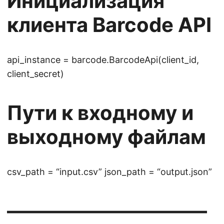
Инициализация
клиента Barcode API
api_instance = barcode.BarcodeApi(client_id,
client_secret)
Пути к входному и
выходному файлам
csv_path = “input.csv” json_path = “output.json”
——————————