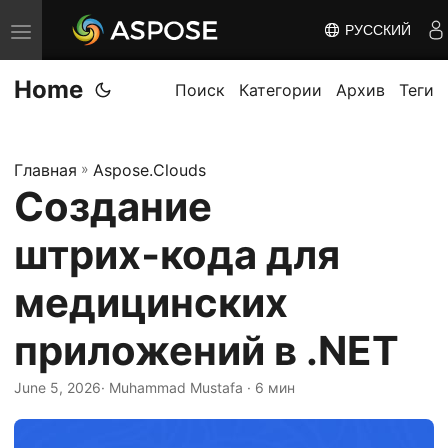
РУССКИЙ
П
е
Home
р
Поиск
Категории
Архив
Теги
е
к
Главная
»
Aspose.Clouds
л
Создание
ю
ч
штрих‑кода для
и
т
медицинских
ь
приложений в .NET
н
а
June 5, 2026
· Muhammad Mustafa · 6 мин
в
и