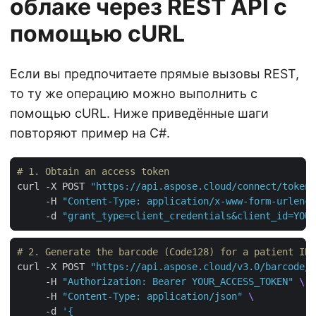
облаке через REST API с
помощью cURL
Если вы предпочитаете прямые вызовы REST,
то ту же операцию можно выполнить с
помощью cURL. Ниже приведённые шаги
повторяют пример на C#.
# 1. Obtain an access token
curl -X POST 
"https://api.aspose.cloud/connect/token"
     -H 
"Content-Type: application/x-www-form-urlenco
     -d 
"grant_type=client_credentials&client_id=YOUR
# 2. Generate the barcode (Code128) for a patient ID
curl -X POST 
"https://api.aspose.cloud/v3.0/barcode/g
     -H 
"Authorization: Bearer YOUR_ACCESS_TOKEN"
     -H 
"Content-Type: application/json"
     -d 