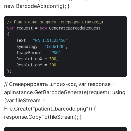
new BarcodeApi(config); }
// Подготовка запроса генерации штрихкода
var
 request = 
new
    Text = 
"PATIENT123456"
    Symbology = 
"Code128"
    ImageFormat = 
"PNG"
    ResolutionX = 
300
    ResolutionY = 
300
// Сгенерировать штрих‑код var response =
apiInstance.GetBarcodeGenerate(request); using
(var fileStream =
File.Create(“patient_barcode.png”)) {
response.CopyTo(fileStream); }