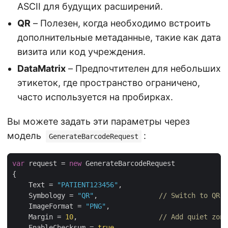
ASCII для будущих расширений.
QR
– Полезен, когда необходимо встроить
дополнительные метаданные, такие как дата
визита или код учреждения.
DataMatrix
– Предпочтителен для небольших
этикеток, где пространство ограничено,
часто используется на пробирках.
Вы можете задать эти параметры через
модель
:
GenerateBarcodeRequest
var
 request = 
new
    Text = 
"PATIENT123456"
    Symbology = 
"QR"
,               
// Switch to QR w
    ImageFormat = 
"PNG"
    Margin = 
10
,                    
// Add quiet zone
    EnableChecksum = 
true