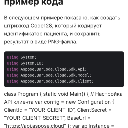
пример кода
В следующем примере показано, как создать
штрихкод Code128, который кодирует
идентификатор пациента, и сохранить
результат в виде PNG‑файла.
using
using
using
using
using
class Program { static void Main() { // Настройка
API клиента var config = new Configuration {
ClientId = “YOUR_CLIENT_ID”, ClientSecret =
“YOUR_CLIENT_SECRET”, BaseUrl =
“
https://api.aspose.cloud
” }; var apiInstance =