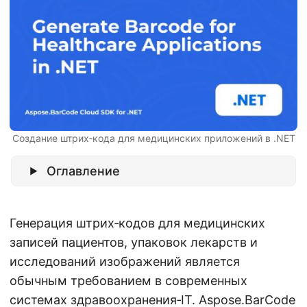
г
а
ц
и
ю
Создание штрих‑кода для медицинских приложений в .NET
Оглавление
Генерация штрих‑кодов для медицинских
записей пациентов, упаковок лекарств и
исследований изображений является
обычным требованием в современных
системах здравоохранения‑IT.
Aspose.BarCode