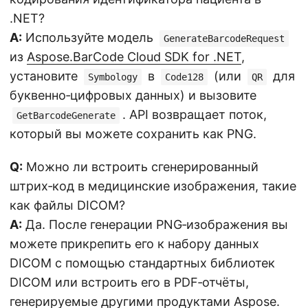
.NET?
A:
Используйте модель
GenerateBarcodeRequest
из
Aspose.BarCode Cloud SDK for .NET
,
установите
в
(или
для
Symbology
Code128
QR
буквенно‑цифровых данных) и вызовите
. API возвращает поток,
GetBarcodeGenerate
который вы можете сохранить как PNG.
Q:
Можно ли встроить сгенерированный
штрих‑код в медицинские изображения, такие
как файлы DICOM?
A:
Да. После генерации PNG‑изображения вы
можете прикрепить его к набору данных
DICOM с помощью стандартных библиотек
DICOM или встроить его в PDF‑отчёты,
генерируемые другими продуктами Aspose.