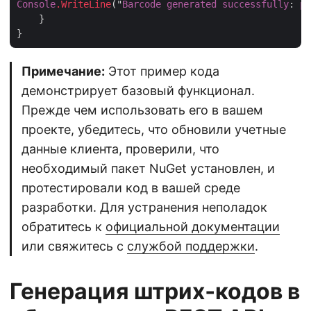
Console
.WriteLine
("
Barcode
generated
successfully
: 
pa
    }

Примечание:
Этот пример кода
демонстрирует базовый функционал.
Прежде чем использовать его в вашем
проекте, убедитесь, что обновили учетные
данные клиента, проверили, что
необходимый пакет NuGet установлен, и
протестировали код в вашей среде
разработки. Для устранения неполадок
обратитесь к
официальной документации
или свяжитесь с
службой поддержки
.
Генерация штрих‑кодов в