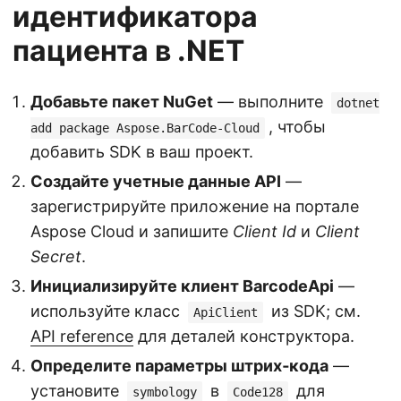
идентификатора
пациента в .NET
Добавьте пакет NuGet
— выполните
dotnet
, чтобы
add package Aspose.BarCode-Cloud
добавить SDK в ваш проект.
Создайте учетные данные API
—
зарегистрируйте приложение на портале
Aspose Cloud и запишите
Client Id
и
Client
Secret
.
Инициализируйте клиент BarcodeApi
—
используйте класс
из SDK; см.
ApiClient
API reference
для деталей конструктора.
Определите параметры штрих‑кода
—
установите
в
для
symbology
Code128