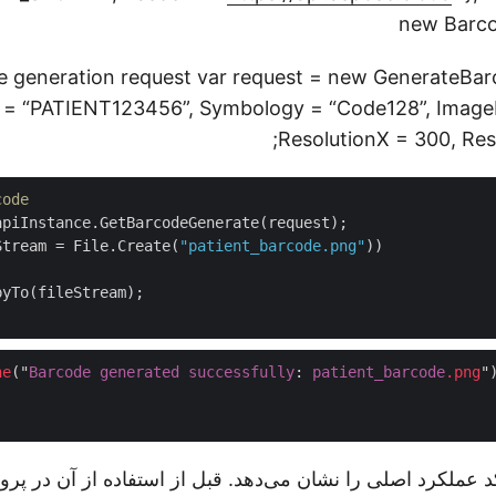
new Barco
ode generation request var request = new GenerateBa
 = “PATIENT123456”, Symbology = “Code128”, Image
ResolutionX = 300, Reso
code
Stream = File.Create(
"patient_barcode.png"
ne
("
Barcode
generated
successfully
: 
patient_barcode
.png
")
 عملکرد اصلی را نشان می‌دهد. قبل از استفاده از آن در پرو