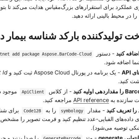
سازی عملکرد برای استقرارهای بزرگ‌مقیاس هدایت می‌کند تا بتوان
را در محیط بالینی ارائه دهید.
تولیدکننده بارکد شناسه بیمار در .T
- دستور
tnet add package Aspose.BarCode-Cloud
 API
- یک برنامه در پورتال Aspose Cloud ثبت کنید و
t Id
شت کنید.
- از کلاس
ApiClient
ات سازنده به
API reference
مراجعه کنید.
 را تعریف کنید
- مقدار
را به
برای شنا
Code128
symbology
 داده‌های الفبایی-عدد تنظیم کنید و فرمت تصویر را مشخص
کی توصیه می‌شود).
 generate
- متد
را صدا بزنید و جر
GenerateBarcode