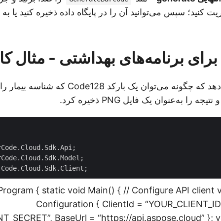
ت کنید؛ سپس می‌توانید آن را در پایگاه داده ذخیره کنید یا ب
 برای برنامه‌های بهداشتی - مثال ک
مثال زیر نشان می‌دهد که چگونه می‌توان یک بارکد de128
ه را به‌عنوان یک فایل PNG ذخیره کرد.
Program { static void Main() { // Configure API client
Configuration { ClientId = “YOUR_CLIENT_ID”
T_SECRET”, BaseUrl = “
https://api.aspose.cloud
” }; 