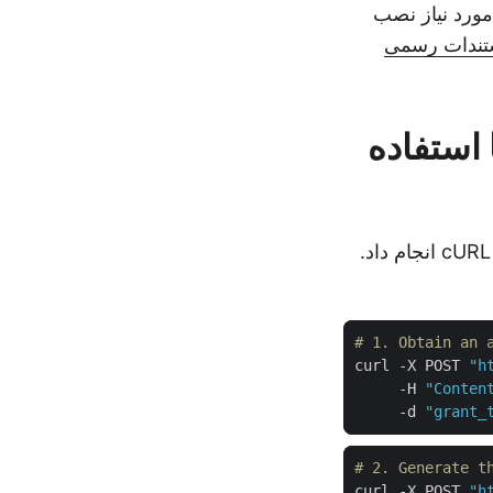
 کنید که اعتبارهای مشتری به‌روز شده‌اند، بررسی کنید که بسته NuGet مورد نیاز نصب
ندات رسمی
کد مبتنی بر ابر از طریق REST API با استفاده
وقتی ترجیح می‌دهید مستقیماً از REST استفاده کنید، همان عملیات را می‌توان با cURL انجام داد.
# 1. Obtain an 
curl -X POST 
"h
     -H 
"Conten
     -d 
"grant_
# 2. Generate t
curl -X POST 
"h