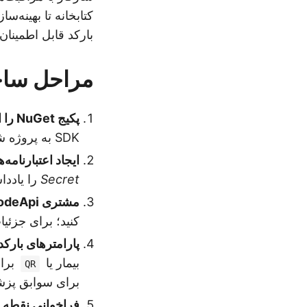
کتابخانه تا بهینه‌
بارکد قابل اطمینان 
مراحل ساخت 
پکیج NuGet را اضافه کنید
SDK به پروژه شما اضافه شود.
ایجاد اعتبارنامه‌های
Secret
را یاددا
مشتری BarcodeApi را مقداردهی اولیه کنید
کنید؛ برای جزئی
پارامترهای بارکد
بیمار یا
برای
QR
برای سوابق پزش
فراخوانی نقطه انتهایی