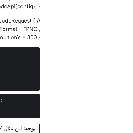
deApi(config); }
rcodeRequest {
Format = “PNG”,
lutionY = 300 };
;

توجه:
این مثال کد