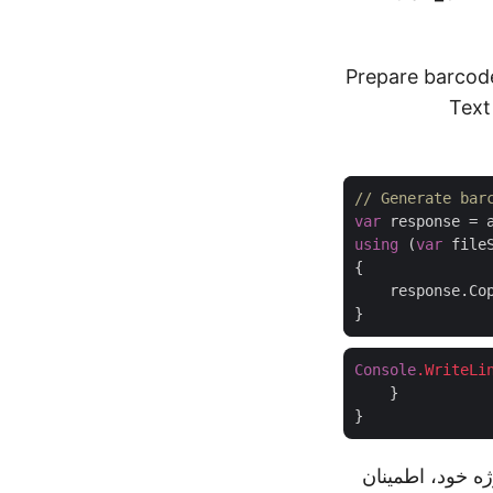
// Prepare barc
Text
// Generate bar
var
using
 (
var
 file
Console
.WriteLi
    }

ژه خود، اطمینان