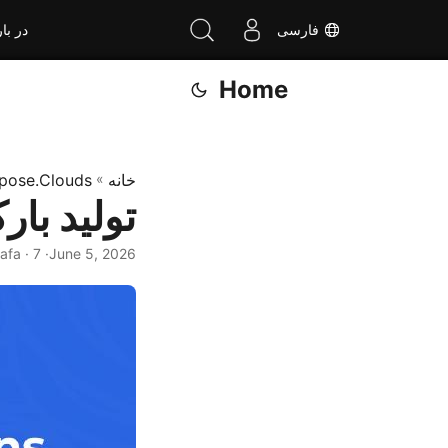
فارسی
در بار
Home
خانه
»
pose.Clouds
تولید بارک
June 5, 2026
· Muhammad Mustafa · 7 دقیقه