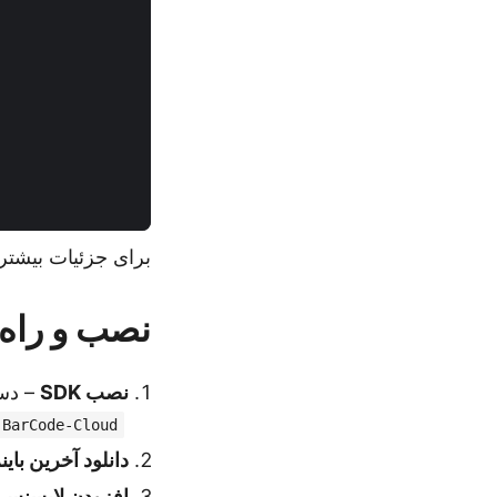
برای جزئیات بیشتر
نصب و راه‌ان
نصب SDK
– دستور نش
.BarCode-Cloud
دانلود آخرین باین
افزودن لایسنس