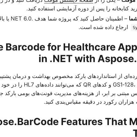
ید کتابخانه را پس از دوره آزمایشی استفاده کنید.
شما
– اطمینان حاصل کنید که پروژه شما هدف .NET 6.0 یا بالاتر را دارد و
ارجاع داده شده است.
S
 Barcode for Healthcare App
in .NET with Aspos
ترده‌ای از استانداردهای بارکد مخصوص بهداشت و درمان پشتیبا
جمله GS1‑128، DataMatrix و کدهای QR که م
 مبتنی بر ابر، از هزینه‌های مدیریت فونت‌های بومی بارکد جل
به هزاران رکورد در دقیقه مقیاس‌بندی کنید.
se.BarCode Features That M