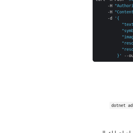
     -H 
"Author
     -H 
"Conten
     -d 
         }'
dotnet ad
ان اجرا اعمال