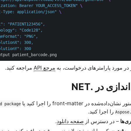
ization: Bearer YOUR_ACCESS_TOKEN"
t-Type: application/json"
 در مورد پارامترهای درخواست، به
مرجع API
مراجعه کنید.
دازی در .NET
ان‌داده‌شده در front‑matter را اجرا کنید یا
d package
را اجرا کنید.
Aspose
ری‌ها
– در دسترس از
صفحه دانلود
.
 موقت
– یکی را از
صفحه لایسنس موقت
دریافت کنید و در زم