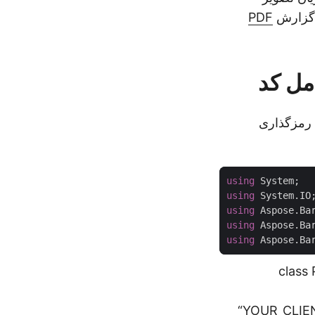
ه گزارش
PDF
امل کد
Co که شناسه بیمار را رمزگذاری
using
using
using
using
using
class 
“YOUR_CLIEN