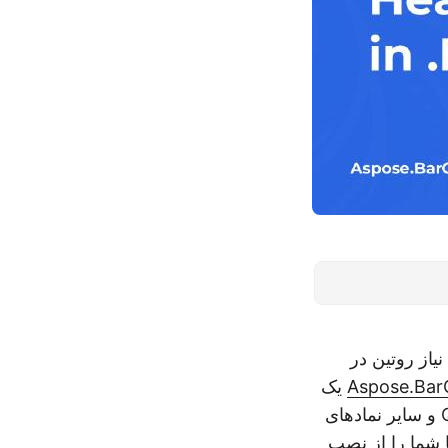
یاز روتین در
Aspose.Bar
یک
API قدرتمند ارائه می‌دهد که به شما امکان می‌دهد QR، Code128، DataMatrix و سایر نمادهای
ایجاد کنید. این راهنما شما را از نصب