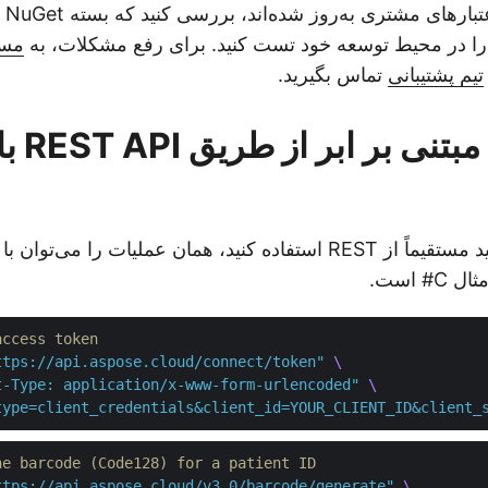
حاصل
را در محیط توسعه خود تست کنید. برای رفع مشکلات، به
مست
تیم پشتیبانی
تماس بگیرید.
تولید بار
 است.
access token
ttps://api.aspose.cloud/connect/token"
t-Type: application/x-www-form-urlencoded"
type=client_credentials&client_id=YOUR_CLIENT_ID&client_
he barcode (Code128) for a patient ID
ttps://api.aspose.cloud/v3.0/barcode/generate"