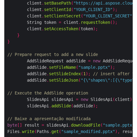
        client
.
setBasePath
(
"https://api.aspose.cloud"
        client
.
setClientId
(
"YOUR_CLIENT_ID"
);
        client
.
setClientSecret
(
"YOUR_CLIENT_SECRET"
);
        String token 
=
 client
.
requestToken
();
        client
.
setAccessToken
(
token
);
}
}
// Prepare request to add a new slide
        AddSlideRequest addSlide 
=
new
 AddSlideReques
        addSlide
.
setFileName
(
"sample.pptx"
);
        addSlide
.
setSlideIndex
(
1
);
// insert after fi
        addSlide
.
setSlideJson
(
"{\"shapes\":[{\"type\"
// Execute the AddSlide operation
        SlidesApi slidesApi 
=
new
 SlidesApi
(
client
);
        slidesApi
.
addSlide
(
addSlide
);
// Baixe a apresentação modificada
byte
[]
 result 
=
 slidesApi
.
downloadFile
(
"sample.pptx"
)
Files
.
write
(
Paths
.
get
(
"sample_modified.pptx"
),
 result