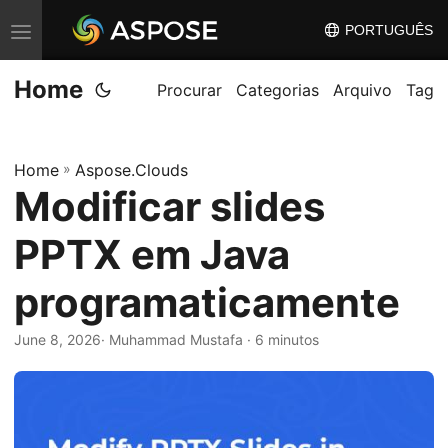
PORTUGUÊS
A
l
Home
t
Procurar
Categorias
Arquivo
Tag
e
r
Home
»
Aspose.Clouds
n
Modificar slides
a
r
PPTX em Java
n
a
programaticamente
v
June 8, 2026
· Muhammad Mustafa · 6 minutos
e
g
a
ç