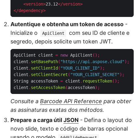
<
version
>
23.12
</
version
>
</
dependency
>
Autentique e obtenha um token de acesso
-
Inicialize o
com seu ID de cliente e
ApiClient
segredo, depois solicite um token JWT.
ApiClient client 
=
new
 ApiClient
();
client
.
setBasePath
(
"https://api.aspose.cloud"
);
client
.
setClientId
(
"YOUR_CLIENT_ID"
);
client
.
setClientSecret
(
"YOUR_CLIENT_SECRET"
);
String accessToken 
=
 client
.
requestToken
();
client
.
setAccessToken
(
accessToken
);
Consulte a
Barcode API Reference
para obter
as assinaturas exatas dos métodos.
Prepare a carga útil
JSON
- Defina o layout do
novo slide, texto e código de barras opcional
usando o modelo
.
AddSlideRequest