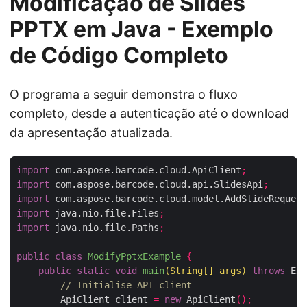
Modificação de Slides
PPTX em Java - Exemplo
de Código Completo
O programa a seguir demonstra o fluxo
completo, desde a autenticação até o download
da apresentação atualizada.
import
 com.aspose.barcode.cloud.ApiClient
;
import
 com.aspose.barcode.cloud.api.SlidesApi
;
import
 com.aspose.barcode.cloud.model.AddSlideRequest
import
 java.nio.file.Files
;
import
 java.nio.file.Paths
;
public
class
ModifyPptxExample
{
public
static
void
main
(
String
[]
 args
)
throws
 Exc
// Initialise API client
        ApiClient client 
=
new
 ApiClient
();