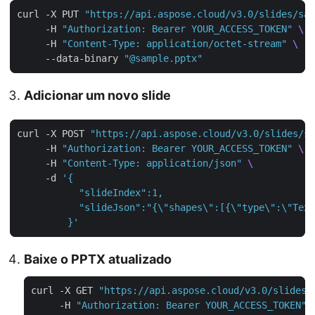
curl -X PUT 
"https://api.aspose.cloud/v3.0/slides/sam
     -H 
"Authorization: Bearer YOUR_ACCESS_TOKEN"
     -H 
"Content-Type: application/octet-stream"
     --data-binary 
"@sample.pptx"
Adicionar um novo slide
curl -X POST 
"https://api.aspose.cloud/v3.0/slides/sa
     -H 
"Authorization: Bearer YOUR_ACCESS_TOKEN"
     -H 
"Content-Type: application/json"
     -d 
         }'
Baixe o PPTX atualizado
curl -X GET 
"https://api.aspose.cloud/v3.0/slides/
     -H 
"Authorization: Bearer YOUR_ACCESS_TOKEN"