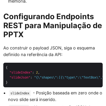
memória.
Configurando Endpoints
REST para Manipulação de
PPTX
Ao construir o payload JSON, siga o esquema
definido na referência da API:
"slideIndex"
: 
2
"slideJson"
: 
"{\"shapes\":[{\"type\":\"TextBox\",\"
- Posição baseada em zero onde o
slideIndex
novo slide será inserido.