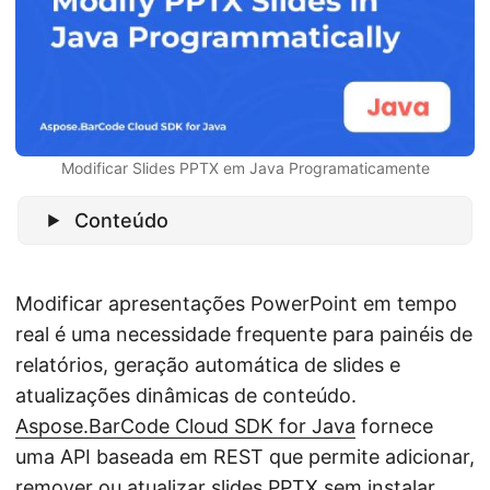
ã
o
Modificar Slides PPTX em Java Programaticamente
Conteúdo
Modificar apresentações PowerPoint em tempo
real é uma necessidade frequente para painéis de
relatórios, geração automática de slides e
atualizações dinâmicas de conteúdo.
Aspose.BarCode Cloud SDK for Java
fornece
uma API baseada em REST que permite adicionar,
remover ou atualizar slides
PPTX
sem instalar