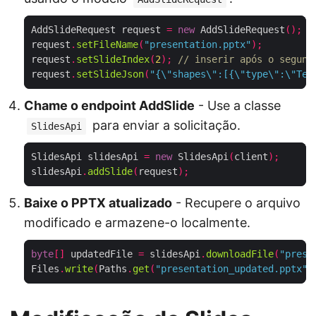
AddSlideRequest request 
=
new
 AddSlideRequest
();
request
.
setFileName
(
"presentation.pptx"
);
request
.
setSlideIndex
(
2
);
// inserir após o segund
request
.
setSlideJson
(
"{\"shapes\":[{\"type\":\"Tex
Chame o endpoint AddSlide
- Use a classe
para enviar a solicitação.
SlidesApi
SlidesApi slidesApi 
=
new
 SlidesApi
(
client
);
slidesApi
.
addSlide
(
request
);
Baixe o PPTX atualizado
- Recupere o arquivo
modificado e armazene-o localmente.
byte
[]
 updatedFile 
=
 slidesApi
.
downloadFile
(
"prese
Files
.
write
(
Paths
.
get
(
"presentation_updated.pptx"
)