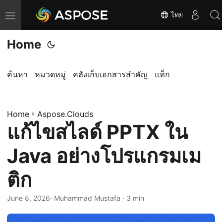
ไทย
T
o
Home
g
g
l
ค้นหา
หมวดหมู่
คลังเก็บเอกสารสำคัญ
แท็ก
e
n
Home
a
»
Aspose.Clouds
แก้ไขสไลด์ PPTX ใน
v
i
Java อย่างโปรแกรมเม
g
a
ติก
t
i
June 8, 2026
· Muhammad Mustafa · 3 min
o