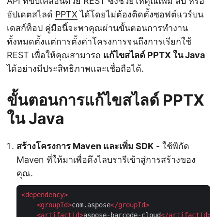
API ที่ขับเคลื่อนด้วย REST ซึ่งช่วยให้คุณเพิ่ม ลบ หรือ
อัปเดตสไลด์
PPTX
ได้โดยไม่ต้องติดตั้งซอฟต์แวร์บน
เดสก์ท็อป คู่มือนี้จะพาคุณผ่านขั้นตอนการทำงาน
ทั้งหมดตั้งแต่การตั้งค่าโครงการจนถึงการเรียกใช้
REST เพื่อให้คุณสามารถ
แก้ไขสไลด์ PPTX ใน Java
ได้อย่างมีประสิทธิภาพและเชื่อถือได้.
ขั้นตอนการแก้ไขสไลด์ PPTX
ใน Java
สร้างโครงการ Maven และเพิ่ม SDK
- ใช้พิกัด
Maven ที่ให้มาเพื่อดึงไลบรารีเข้าสู่การสร้างของ
คุณ.
<
dependency
>
<
groupId
>
com.aspose
</
groupId
>
<
artifactId
>
aspose-barcode-cloud
</
artifactId
>