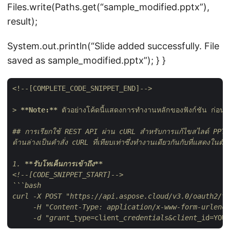
Files.write(Paths.get(“sample_modified.pptx”),
result);
System.out.println(“Slide added successfully. File
saved as sample_modified.pptx”); } }
<!--[COMPLETE_CODE_SNIPPET_END]-->
> 
**Note:**
 ตัวอย่างโค้ดนี้แสดงการทำงานหลักของฟังก์ชัน ก่อ
## การเรียกใช้ REST API ผ่าน cURL สำหรับการแก้ไขสไลด์ PPTX

ด้านล่างเป็นคำสั่ง cURL ที่เทียบเท่าซึ่งทำงานเดียวกันกับที่แสดงในตัว
1. 
**รับโทเค็นการเข้าถึง**
<!--[CODE_SNIPPET_START]-->
```bash

curl -X POST "https://api.aspose.cloud/v3.0/oauth2/to
     -H "Content-Type: application/x-www-form-urlenco
     -d "grant_
type=client
_credentials&client_
id=YOUR