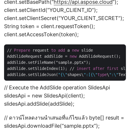
client.setBasePath(“
https://api.aspose.cloud
”);
client.setClientId(“YOUR_CLIENT_ID”);
client.setClientSecret(“YOUR_CLIENT_SECRET”);
String token = client.requestToken();
client.setAccessToken(token);
// 
Prepare
 request 
to
add
 a 
new
 slide

AddSlideRequest addSlide = 
new
 AddSlideRequest();

addSlide.setFileName("sample.pptx");

addSlide.setSlideIndex(1); // 
insert
after
first
 slid
addSlide.setSlideJson(
"{\"
shapes\
":[{\"
type
\
":\"
TextB
// Execute the AddSlide operation SlidesApi
slidesApi = new SlidesApi(client);
slidesApi.addSlide(addSlide);
// ดาวน์โหลดงานนำเสนอที่แก้ไขแล้ว byte[] result =
slidesApi.downloadFile(“sample.pptx”);