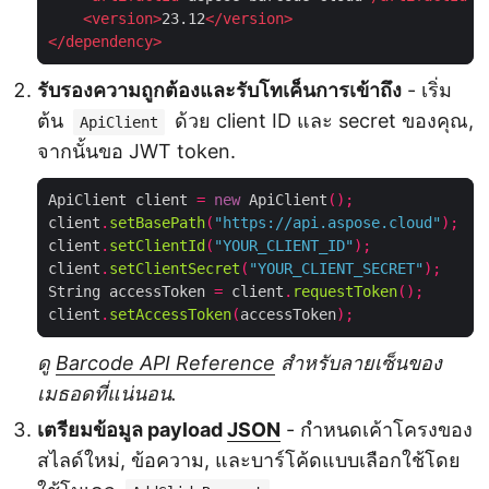
<
version
>
23.12
</
version
>
</
dependency
>
รับรองความถูกต้องและรับโทเค็นการเข้าถึง
- เริ่ม
ต้น
ด้วย client ID และ secret ของคุณ,
ApiClient
จากนั้นขอ JWT token.
ApiClient client 
=
new
 ApiClient
();
client
.
setBasePath
(
"https://api.aspose.cloud"
);
client
.
setClientId
(
"YOUR_CLIENT_ID"
);
client
.
setClientSecret
(
"YOUR_CLIENT_SECRET"
);
String accessToken 
=
 client
.
requestToken
();
client
.
setAccessToken
(
accessToken
);
ดู
Barcode API Reference
สำหรับลายเซ็นของ
เมธอดที่แน่นอน.
เตรียมข้อมูล payload
JSON
- กำหนดเค้าโครงของ
สไลด์ใหม่, ข้อความ, และบาร์โค้ดแบบเลือกใช้โดย