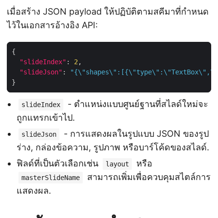
เมื่อสร้าง JSON payload ให้ปฏิบัติตามสคีมาที่กำหนด
ไว้ในเอกสารอ้างอิง API:
"slideIndex"
: 
2
"slideJson"
: 
"{\"shapes\":[{\"type\":\"TextBox\",\"
- ตำแหน่งแบบศูนย์ฐานที่สไลด์ใหม่จะ
slideIndex
ถูกแทรกเข้าไป.
- การแสดงผลในรูปแบบ JSON ของรูป
slideJson
ร่าง, กล่องข้อความ, รูปภาพ หรือบาร์โค้ดของสไลด์.
ฟิลด์ที่เป็นตัวเลือกเช่น
หรือ
layout
สามารถเพิ่มเพื่อควบคุมสไตล์การ
masterSlideName
แสดงผล.