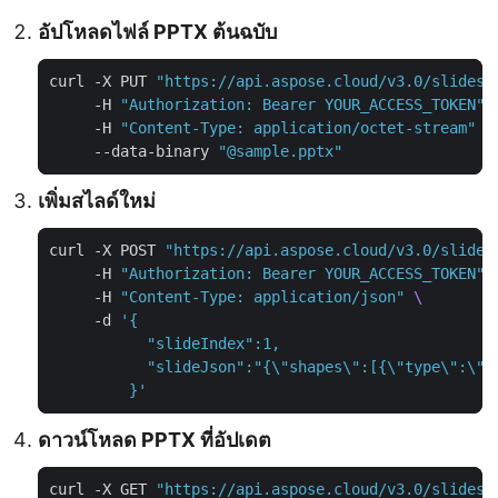
อัปโหลดไฟล์ PPTX ต้นฉบับ
curl -X PUT 
"https://api.aspose.cloud/v3.0/slides/
     -H 
"Authorization: Bearer YOUR_ACCESS_TOKEN"
     -H 
"Content-Type: application/octet-stream"
     --data-binary 
"@sample.pptx"
เพิ่มสไลด์ใหม่
curl -X POST 
"https://api.aspose.cloud/v3.0/slides
     -H 
"Authorization: Bearer YOUR_ACCESS_TOKEN"
     -H 
"Content-Type: application/json"
     -d 
         }'
ดาวน์โหลด PPTX ที่อัปเดต
curl -X GET 
"https://api.aspose.cloud/v3.0/slides/