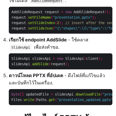
ใช้โมเดล
.
AddSlideRequest
AddSlideRequest request 
=
new
 AddSlideRequest
();
request
.
setFileName
(
"presentation.pptx"
);
request
.
setSlideIndex
(
2
);
// insert after the seco
request
.
setSlideJson
(
"{\"shapes\":[{\"type\":\"Tex
เรียกใช้ endpoint AddSlide
- ใช้คลาส
เพื่อส่งคำขอ.
SlidesApi
SlidesApi slidesApi 
=
new
 SlidesApi
(
client
);
slidesApi
.
addSlide
(
request
);
ดาวน์โหลด PPTX ที่อัปเดต
- ดึงไฟล์ที่แก้ไขแล้ว
และบันทึกไว้ในเครื่อง.
byte
[]
 updatedFile 
=
 slidesApi
.
downloadFile
(
"prese
Files
.
write
(
Paths
.
get
(
"presentation_updated.pptx"
)