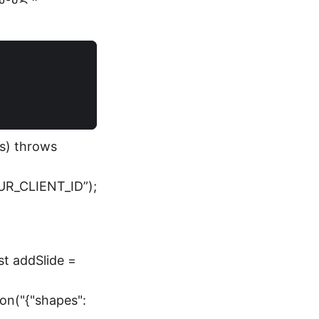
gs) throws
YOUR_CLIENT_ID”);
t addSlide =
Json("{"shapes":