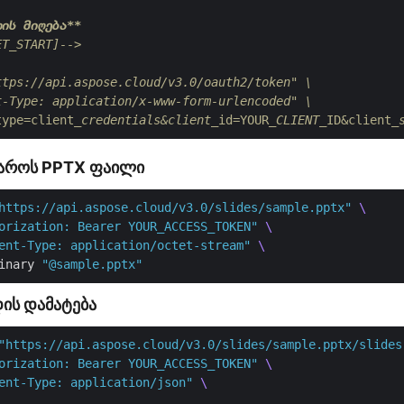
დის მიღება**
ET_START]-->
tps://api.aspose.cloud/v3.0/oauth2/token" \

-Type: application/x-www-form-urlencoded" \

type=client
_credentials&client_
id=YOUR
_CLIENT_
ID&client
_
ყაროს PPTX ფაილი
https://api.aspose.cloud/v3.0/slides/sample.pptx"
orization: Bearer YOUR_ACCESS_TOKEN"
ent-Type: application/octet-stream"
inary 
"@sample.pptx"
ის დამატება
"https://api.aspose.cloud/v3.0/slides/sample.pptx/slides
orization: Bearer YOUR_ACCESS_TOKEN"
ent-Type: application/json"