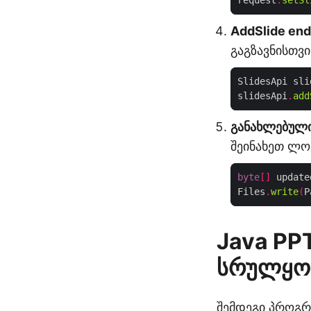
request
.
setSl
AddSlide end
გაგზავნისთვი
SlidesApi sli
slidesApi
.
add
განახლებული
შეინახეთ ლ
byte
[]
 update
Files
.
write
(
P
Java PP
სრულყო
შემდეგი პროგრ