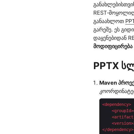
განახლებისთვი
REST‑მოყოლილ 
განაახლოთ
PP
გარეშე. ეს გიდ
დაყენებიდან R
მოდიფიცირება 
PPTX სლ
Maven პროექტ
კოორდინატებ
<
dependency
>
<
groupId
>
<
artifact
<
version
>
</
dependency
>