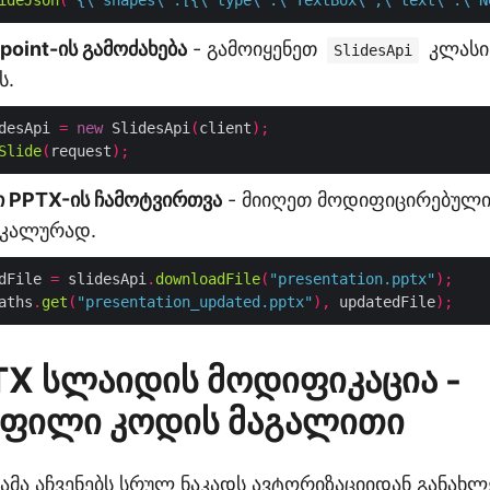
ideJson
(
"{\"shapes\":[{\"type\":\"TextBox\",\"text\":\"N
point-ის გამოძახება
- გამოიყენეთ
კლასი
SlidesApi
ს.
desApi 
=
new
 SlidesApi
(
client
);
Slide
(
request
);
 PPTX-ის ჩამოტვირთვა
- მიიღეთ მოდიფიცირებულ
ოკალურად.
dFile 
=
 slidesApi
.
downloadFile
(
"presentation.pptx"
);
aths
.
get
(
"presentation_updated.pptx"
),
 updatedFile
);
TX სლაიდის მოდიფიკაცია -
ფილი კოდის მაგალითი
ამა აჩვენებს სრულ ნაკადს ავტორიზაციიდან განახ