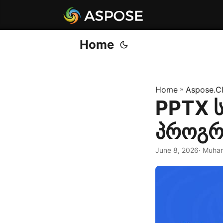
Home
Home
»
Aspose.C
PPTX ს
პროგრ
June 8, 2026
· Muha