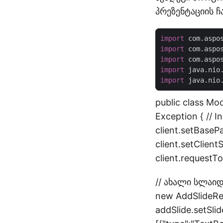
პრეზენტაციის 
import
 com.aspo
import
 com.aspo
import
 com.aspo
import
 java.nio
import
 java.nio
public class Mo
Exception { // In
client.setBaseP
client.setClien
client.requestTo
// ახალი სლაიდ
new AddSlideReq
addSlide.setSlid