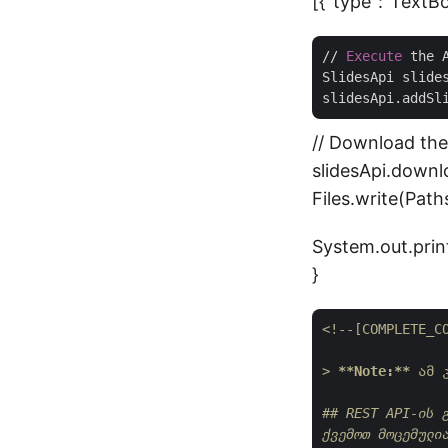
[{"type":"TextBo
// 
Execute
 the A
SlidesApi slide
// Download the
slidesApi.downl
Files.write(Path
System.out.print
}
<!--[COMPLETE_C
> 
**Note:**
 ამ 
## REST API-ის 
ქვემოთ მოცემული