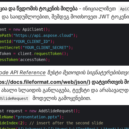
ია და წვდომის ტოკენის მიღება
- ინიციალიზეთ
Api
D და საიდუმლოებით, შემდეგ მოთხოვეთ JWT ტოკენი
ent 
=
new
 ApiClient
();
ePath
(
"https://api.aspose.cloud"
);
entId
(
"YOUR_CLIENT_ID"
);
entSecret
(
"YOUR_CLIENT_SECRET"
);
Token 
=
 client
.
requestToken
();
essToken
(
accessToken
);
ode API Reference
ზუსტი მეთოდის სიგნატურებისთვი
ps://docs.fileformat.com/web/json/
) დატვირთვის მ
 ახალი სლაიდის განლაგება, ტექსტი და არასავალ
მოდელის გამოყენებით.
dSlideRequest
st request 
=
new
 AddSlideRequest
();
leName
(
"presentation.pptx"
);
ideIndex
(
2
);
// insert after the second slide