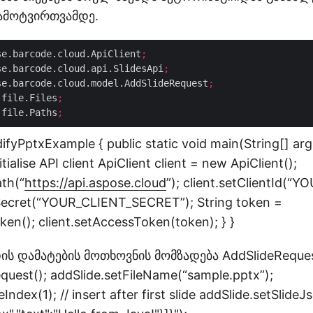
ჩამოტვირთვამდე.
se.barcode.cloud.ApiClient
;
se.barcode.cloud.api.SlidesApi
;
se.barcode.cloud.model.AddSlideRequest
;
.file.Files
;
.file.Paths
;
difyPptxExample { public static void main(String[] ar
itialise API client ApiClient client = new ApiClient();
ath(“
https://api.aspose.cloud
”); client.setClientId(“
tSecret(“YOUR_CLIENT_SECRET”); String token =
ken(); client.setAccessToken(token); } }
ის დამატების მოთხოვნის მომზადება AddSlideReques
uest(); addSlide.setFileName(“sample.pptx”);
eIndex(1); // insert after first slide addSlide.setSlide