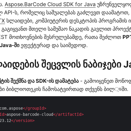
ს.
Aspose.BarCode Cloud SDK for Java
უზრუნველყო
API-ს, რომელიც საშუალებას გაძლევთ დაამატოთ,
TX
სლაიდები, კომპიუტერის დესკტოპის პროგრამის 
ი გაგიყვანთ მთელი სამუშაო ნაკადის გავლით პროექ
EST მოთხოვნების შესრულებამდე, რათა შეძლოთ
PP
Java-ში
ეფექტურად და საიმედოდ.
აიდების შეცვლის ნაბიჯები J
ის შექმნა და SDK-ის დამატება
- გამოიყენეთ მოწო
ი ბიბლიოთეკის ჩამოსატვირთად თქვენს ბილ্ডში.
com.aspose
</
groupId
>
Id
>
aspose-barcode-cloud
</
artifactId
>
23.12
</
version
>