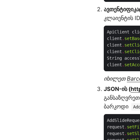
ავთენტიფიკაც
კლაიენტის I
ApiClient cli
client
.
setBas
client
.
setCli
client
.
setCli
String access
client
.
setAcc
იხილეთ
Barc
JSON-ის (
htt
განსაზღვრეთ
ბარკოდი
Ad
AddSlideReque
request
.
setFi
request
.
setSl