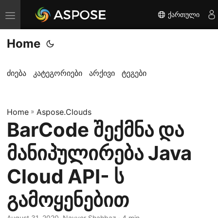
ქართული
T
o
Home
g
g
l
ძიება
კატეგორიები
არქივი
ტეგები
e
n
Home
a
»
Aspose.Clouds
BarCode შექმნა და
v
i
მანიპულირება Java
g
a
Cloud API- ს
t
გამოყენებით
i
o
August 31, 2020
· Nayyer Shahbaz · 4 min