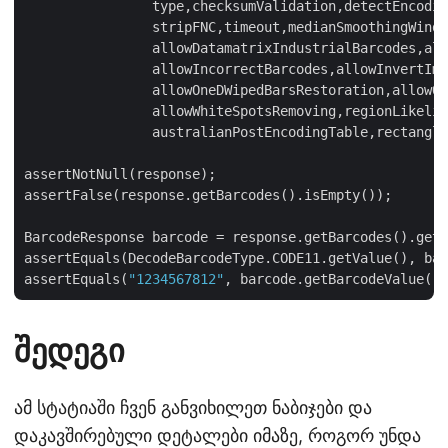
      		type,checksumValidation,detectEncoding,preset,rectX,rectY,rectWidth,rectHeight,

      		stripFNC,timeout,medianSmoothingWindowSize,allowMedianSmoothing,allowComplexBackground,

      		allowDatamatrixIndustrialBarcodes,allowDecreasedImage,allowDetectScanGap,

		allowIncorrectBarcodes,allowInvertImage,allowMicroWhiteSpotsRemoving,allowOneDFastBarcodesDetector,

      		allowOneDWipedBarsRestoration,allowQRMicroQrRestoration,allowRegularImage,allowSaltAndPepperFiltering,

      		allowWhiteSpotsRemoving,regionLikelihoodThresholdPercent,scanWindowSizes,similarity,skipDiagonalSearch,

      		australianPostEncodingTable,rectangleRegion,url,image);

assertNotNull(response);

assertFalse(response.getBarcodes().isEmpty());

BarcodeResponse barcode = response.getBarcodes().get(
assertEquals(DecodeBarcodeType.CODE11.getValue(), bar
assertEquals(
"1234567812"
შედეგი
ამ სტატიაში ჩვენ განვიხილეთ ნაბიჯები და
დაკავშირებული დეტალები იმაზე, როგორ უნდა