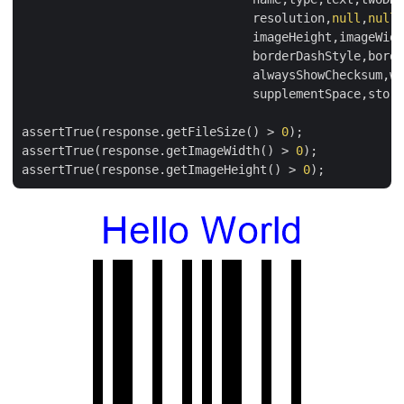
				resolution,
null
,
null
,
				imageHeight,imageWidth,rotationAngle,backColor,barColor,borderColor,borderWidth,

				borderDashStyle,borderVisible,enableChecksum,enableEscape,filledBars,

				alwaysShowChecksum,wideNarrowRatio,validateText,supplementData,

				supplementSpace,storage,folder,format);

assertTrue(response.getFileSize() > 
0
);

assertTrue(response.getImageWidth() > 
0
);

assertTrue(response.getImageHeight() > 
0