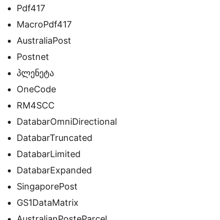
Pdf417
MacroPdf417
AustraliaPost
Postnet
პლენეტა
OneCode
RM4SCC
DatabarOmniDirectional
DatabarTruncated
DatabarLimited
DatabarExpanded
SingaporePost
GS1DataMatrix
AustralianPosteParcel