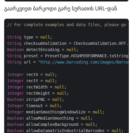
გაარკვიეთ ბარკოდი გარე სურათის URL-დან
// For complete examples and data files, please go to
String
 type = 
null
String
Boolean
 detectEncoding = 
null
String
String
 url = 
"http://www.barcoding.com/images/Barcode
Integer
 rectX = 
null
Integer
 rectY = 
null
Integer
 rectWidth = 
null
Integer
 rectHeight = 
null
Boolean
 stripFNC = 
null
Integer
 timeout = 
null
Integer
 medianSmoothingWindowSize = 
null
Boolean
 allowMedianSmoothing = 
null
Boolean
 allowComplexBackground = 
null
Boolean
 allowDatamatrixIndustrialBarcodes = 
null