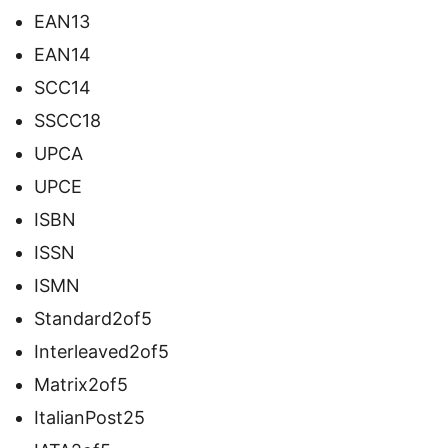
EAN13
EAN14
SCC14
SSCC18
UPCA
UPCE
ISBN
ISSN
ISMN
Standard2of5
Interleaved2of5
Matrix2of5
ItalianPost25