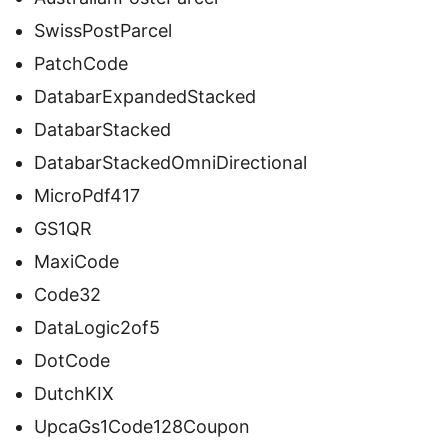
SwissPostParcel
PatchCode
DatabarExpandedStacked
DatabarStacked
DatabarStackedOmniDirectional
MicroPdf417
GS1QR
MaxiCode
Code32
DataLogic2of5
DotCode
DutchKIX
UpcaGs1Code128Coupon