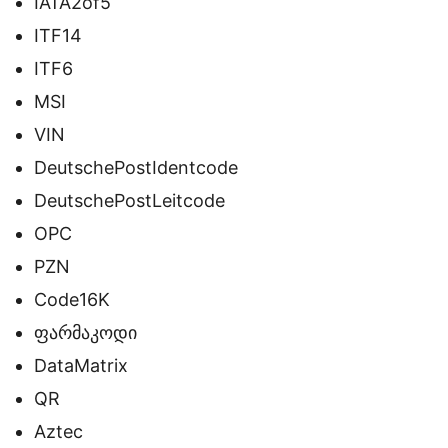
IATA2of5
ITF14
ITF6
MSI
VIN
DeutschePostIdentcode
DeutschePostLeitcode
OPC
PZN
Code16K
ფარმაკოდი
DataMatrix
QR
Aztec