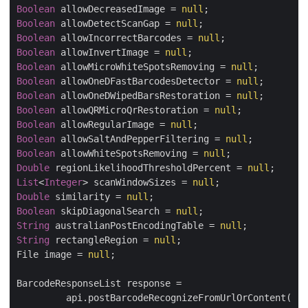
Boolean
 allowDecreasedImage = 
null
Boolean
 allowDetectScanGap = 
null
Boolean
 allowIncorrectBarcodes = 
null
Boolean
 allowInvertImage = 
null
Boolean
 allowMicroWhiteSpotsRemoving = 
null
Boolean
 allowOneDFastBarcodesDetector = 
null
Boolean
 allowOneDWipedBarsRestoration = 
null
Boolean
 allowQRMicroQrRestoration = 
null
Boolean
 allowRegularImage = 
null
Boolean
 allowSaltAndPepperFiltering = 
null
Boolean
 allowWhiteSpotsRemoving = 
null
Double
 regionLikelihoodThresholdPercent = 
null
List
<
Integer
> scanWindowSizes = 
null
Double
 similarity = 
null
Boolean
 skipDiagonalSearch = 
null
String
 australianPostEncodingTable = 
null
String
 rectangleRegion = 
null
;

File image = 
null
;

BarcodeResponseList response = 

   	 api.postBarcodeRecognizeFromUrlOrContent( 
