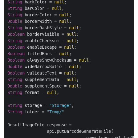
String
 backColor = 
null
String
 barColor = 
null
String
 borderColor = 
null
Double
 borderWidth = 
null
String
 borderDashStyle = 
null
Boolean
 borderVisible = 
null
String
 enableChecksum = 
null
Boolean
 enableEscape = 
null
Boolean
 filledBars = 
null
Boolean
 alwaysShowChecksum = 
null
Double
 wideNarrowRatio = 
null
Boolean
 validateText = 
null
String
 supplementData = 
null
Double
 supplementSpace = 
null
String
 format = 
null
;

String
 storage = 
"Storage"
String
 folder = 
"Temp/"
ResultImageInfo response =

		api.putBarcodeGenerateFile(

				name,type,text,twoDDisplayText,textLocation,textAlignment,textColor,fontSizeMode,
