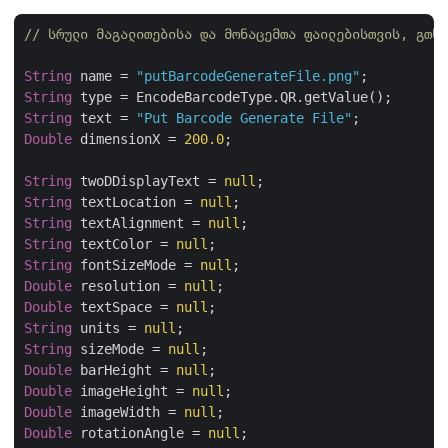
// სრული მაგალითებისა და მონაცემთა ფაილებისთვის, გთხო
String
 name = 
"putBarcodeGenerateFile.png"
String
String
 text = 
"Put Barcode Generate File"
Double
 dimensionX = 
200.0
;

String
 twoDDisplayText = 
null
String
 textLocation = 
null
String
 textAlignment = 
null
String
 textColor = 
null
String
 fontSizeMode = 
null
Double
 resolution = 
null
Double
 textSpace = 
null
String
 units = 
null
String
 sizeMode = 
null
Double
 barHeight = 
null
Double
 imageHeight = 
null
Double
 imageWidth = 
null
Double
 rotationAngle = 
null