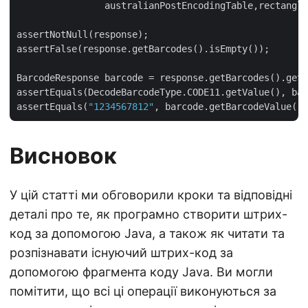
      		australianPostEncodingTable,rectangleRegion,url,image);

assertNotNull(response);

assertFalse(response.getBarcodes().isEmpty());

BarcodeResponse barcode = response.getBarcodes().get(
assertEquals(DecodeBarcodeType.CODE11.getValue(), bar
assertEquals(
"1234567812"
Висновок
У цій статті ми обговорили кроки та відповідні
деталі про те, як програмно створити штрих-
код за допомогою Java, а також як читати та
розпізнавати існуючий штрих-код за
допомогою фрагмента коду Java. Ви могли
помітити, що всі ці операції виконуються за