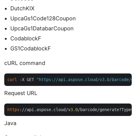
DutchKIX
UpcaGs1Code128Coupon
UpcaGs1DatabarCoupon
CodablockF
GS1CodablockF
cURL command
curl
 -X GET 
"https://api.aspose.cloud/v3.0/barcode/ge
Request URL
https
://api.aspose.cloud/v
3
.
0
/barcode/generate?Type=C
Java