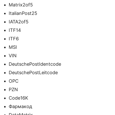
Matrix2of5
ItalianPost25
IATA2of5
ITF14
ITF6
MSI
VIN
DeutschePostIdentcode
DeutschePostLeitcode
OPC
PZN
Code16K
Фармакод
DataMatrix