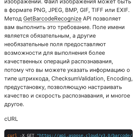
изображений. Файл изображения может быть
в формате PNG, JPEG, BMP, GIF, TIFF или EXIF.
Метод
GetBarcodeRecognize
API позволяет
вам выполнить это требование. Поле имени
является обязательным, а другие
необязательные поля предоставляют
возможности для выполнения более
качественных операций распознавания,
потому что вы можете указать информацию о
типе штрихкода, ChecksumValidation, Encoding,
предустановку, позволяющую настраивать
качество и скорость распознавания, и многое
другое.
cURL
curl
 -X GET 
"https://api.aspose.cloud/v3.0/barcode/in