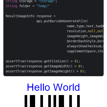
String
 storage = 
"Storage"
String
 folder = 
"Temp/"
ResultImageInfo response =

		api.putBarcodeGenerateFile(

				name,type,text,twoDDisplayText,textLocation,textAlignment,textColor,fontSizeMode,

				resolution,
null
,
null
,
				imageHeight,imageWidth,rotationAngle,backColor,barColor,borderColor,borderWidth,

				borderDashStyle,borderVisible,enableChecksum,enableEscape,filledBars,

				alwaysShowChecksum,wideNarrowRatio,validateText,supplementData,

				supplementSpace,storage,folder,format);

assertTrue(response.getFileSize() > 
0
);

assertTrue(response.getImageWidth() > 
0
);

assertTrue(response.getImageHeight() > 
0