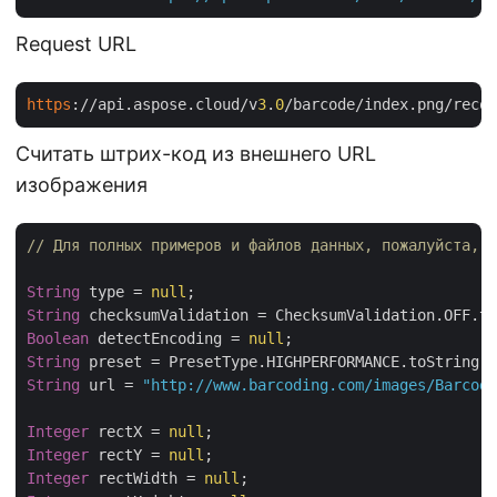
Request URL
https
://api.aspose.cloud/v
3
.
0
/barcode/index.png/recog
Считать штрих-код из внешнего URL
изображения
// Для полных примеров и файлов данных, пожалуйста, п
String
 type = 
null
String
Boolean
 detectEncoding = 
null
String
String
 url = 
"http://www.barcoding.com/images/Barcode
Integer
 rectX = 
null
Integer
 rectY = 
null
Integer
 rectWidth = 
null