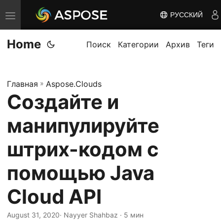
РУССКИЙ
П
е
Home
р
Поиск
Категории
Архив
Теги
е
к
Главная
»
Aspose.Clouds
л
Создайте и
ю
ч
манипулируйте
и
т
штрих-кодом с
ь
помощью Java
н
а
Cloud API
в
и
August 31, 2020
· Nayyer Shahbaz · 5 мин