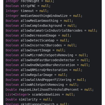
Integer
 rectHeight = 
null
Boolean
 stripFNC = 
null
Integer
 timeout = 
null
Integer
 medianSmoothingWindowSize = 
null
Boolean
 allowMedianSmoothing = 
null
Boolean
 allowComplexBackground = 
null
Boolean
 allowDatamatrixIndustrialBarcodes = 
null
Boolean
 allowDecreasedImage = 
null
Boolean
 allowDetectScanGap = 
null
Boolean
 allowIncorrectBarcodes = 
null
Boolean
 allowInvertImage = 
null
Boolean
 allowMicroWhiteSpotsRemoving = 
null
Boolean
 allowOneDFastBarcodesDetector = 
null
Boolean
 allowOneDWipedBarsRestoration = 
null
Boolean
 allowQRMicroQrRestoration = 
null
Boolean
 allowRegularImage = 
null
Boolean
 allowSaltAndPepperFiltering = 
null
Boolean
 allowWhiteSpotsRemoving = 
null
Double
 regionLikelihoodThresholdPercent = 
null
List
<
Integer
> scanWindowSizes = 
null
Double
 similarity = 
null
Boolean
 skipDiagonalSearch = 
null