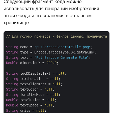
Следующий фрагмент кода можно
использовать для генерации изображения
штрих-кода и его хранения в облачном
хранилище.
// Для полных примеров и файлов данных, пожалуйста, п
String
 name = 
"putBarcodeGenerateFile.png"
String
String
 text = 
"Put Barcode Generate File"
Double
 dimensionX = 
200.0
;

String
 twoDDisplayText = 
null
String
 textLocation = 
null
String
 textAlignment = 
null
String
 textColor = 
null
String
 fontSizeMode = 
null
Double
 resolution = 
null
Double
 textSpace = 
null
String
 units = 
null