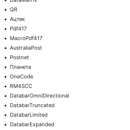
QR
Ацтек
Pdf417
MacroPdf417
AustraliaPost
Postnet
Планета
OneCode
RM4SCC
DatabarOmniDirectional
DatabarTruncated
DatabarLimited
DatabarExpanded