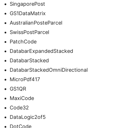
SingaporePost
GS1DataMatrix
AustralianPosteParcel
SwissPostParcel
PatchCode
DatabarExpandedStacked
DatabarStacked
DatabarStackedOmniDirectional
MicroPdf417
GS1QR
MaxiCode
Code32
DataLogic2of5
DotCode