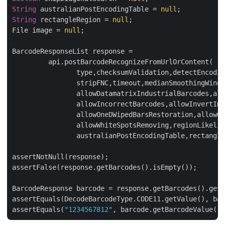
String
 australianPostEncodingTable = 
null
String
 rectangleRegion = 
null
;

File image = 
null
;

BarcodeResponseList response = 

   	 api.postBarcodeRecognizeFromUrlOrContent( 

      		type,checksumValidation,detectEncoding,preset,rectX,rectY,rectWidth,rectHeight,

      		stripFNC,timeout,medianSmoothingWindowSize,allowMedianSmoothing,allowComplexBackground,

      		allowDatamatrixIndustrialBarcodes,allowDecreasedImage,allowDetectScanGap,

		allowIncorrectBarcodes,allowInvertImage,allowMicroWhiteSpotsRemoving,allowOneDFastBarcodesDetector,

      		allowOneDWipedBarsRestoration,allowQRMicroQrRestoration,allowRegularImage,allowSaltAndPepperFiltering,

      		allowWhiteSpotsRemoving,regionLikelihoodThresholdPercent,scanWindowSizes,similarity,skipDiagonalSearch,

      		australianPostEncodingTable,rectangleRegion,url,image);

assertNotNull(response);

assertFalse(response.getBarcodes().isEmpty());

BarcodeResponse barcode = response.getBarcodes().get(
assertEquals(DecodeBarcodeType.CODE11.getValue(), bar
assertEquals(
"1234567812"