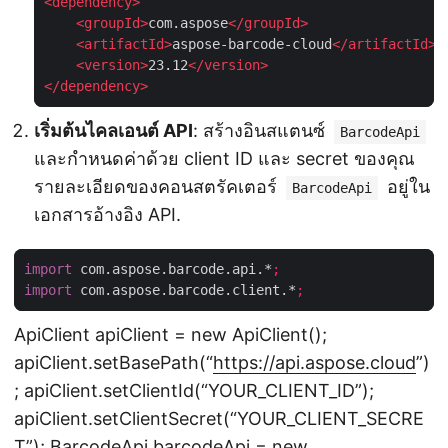
<
dependency
>
<
groupId
>
com.aspose
</
groupId
>
<
artifactId
>
aspose-barcode-cloud
</
artifactId
>
<
version
>
23.12
</
version
>
</
dependency
>
เริ่มต้นไคลเอนต์ API
: สร้างอินสแตนซ์
BarcodeApi
และกำหนดค่าด้วย client ID และ secret ของคุณ
รายละเอียดของคอนสตรัคเตอร์
อยู่ใน
BarcodeApi
เอกสารอ้างอิง API.
import
 com.aspose.barcode.api.*
;
import
 com.aspose.barcode.client.*
;
ApiClient apiClient = new ApiClient();
apiClient.setBasePath(“
https://api.aspose.cloud
”)
; apiClient.setClientId(“YOUR_CLIENT_ID”);
apiClient.setClientSecret(“YOUR_CLIENT_SECRE
T”); BarcodeApi barcodeApi = new