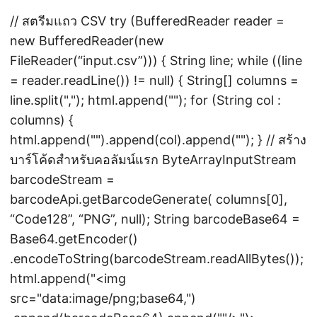
// สตรีมแถว CSV try (BufferedReader reader =
new BufferedReader(new
FileReader(“input.csv”))) { String line; while ((line
= reader.readLine()) != null) { String[] columns =
line.split(","); html.append("
"); for (String col :
columns) {
html.append("
").append(col).append("
"); } // สร้าง
บาร์โค้ดสำหรับคอลัมน์แรก ByteArrayInputStream
barcodeStream =
barcodeApi.getBarcodeGenerate( columns[0],
“Code128”, “PNG”, null); String barcodeBase64 =
Base64.getEncoder()
.encodeToString(barcodeStream.readAllBytes());
html.append("
<img
src="data:image/png;base64,")