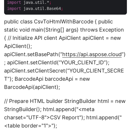
import
 java.util.*
;
import
 java.util.Base64
;
public class CsvToHtmlWithBarcode { public
static void main(String[] args) throws Exception
{ // Initialize API client ApiClient apiClient = new
ApiClient();
apiClient.setBasePath(“
https://api.aspose.cloud
”)
; apiClient.setClientId(“YOUR_CLIENT_ID”);
apiClient.setClientSecret(“YOUR_CLIENT_SECRE
T”); BarcodeApi barcodeApi = new
BarcodeApi(apiClient);
// Prepare HTML builder StringBuilder html = new
StringBuilder(); html.append("
<meta
charset="UTF-8">
CSV Report
"); html.append("
<table border="1">");