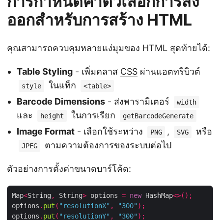
การกำหนดค่าตัวเลือกการส่ง
ออกสำหรับการสร้าง HTML
คุณสามารถควบคุมหลายแง่มุมของ HTML สุดท้ายได้:
Table Styling
- เพิ่มคลาส
CSS
ผ่านแอตทริบิวต์
ในแท็ก
style
<table>
Barcode Dimensions
- ส่งพารามิเตอร์
width
และ
ในการเรียก
height
getBarcodeGenerate
Image Format
- เลือกใช้ระหว่าง
,
หรือ
PNG
SVG
ตามความต้องการของระบบต่อไป
JPEG
ตัวอย่างการตั้งค่าขนาดบาร์โค้ด:
Map
<
String
,
 String
>
 options 
=
new
 HashMap
<>();
options
.
put
(
"resolutionX"
,
"300"
);
options
.
put
(
"resolutionY"
,
"300"
);