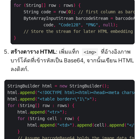
for
(
String
[]
 row 
:
 rows
)
{
    String code 
=
 row
[
0
];
// first column as barco
    ByteArrayInputStream barcodeStream 
=
 barcodeAp
            code
,
"Code128"
,
"PNG"
,
null
);
// Store the stream for later HTML embedding
}
สร้างตาราง HTML
: เพิ่มแท็ก
ที่อ้างอิงภาพ
<img>
บาร์โค้ดที่เข้ารหัสเป็น Base64, จากนั้นเขียน HTML
ลงดิสก์.
StringBuilder html 
=
new
 StringBuilder
();
html
.
append
(
"<!DOCTYPE html><html><head><meta charset
html
.
append
(
"<table border=\"1\">"
);
for
(
String
[]
 row 
:
 rows
)
{
    html
.
append
(
"<tr>"
);
for
(
String cell 
:
 row
)
{
        html
.
append
(
"<td>"
).
append
(
cell
).
append
(
"</td
}
// Assume barcodeBase64 holds the image data for 