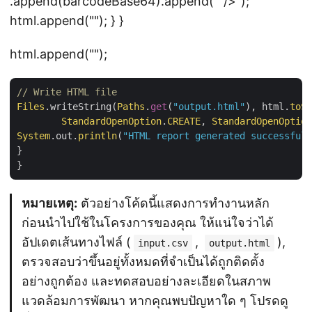
.append(barcodeBase64).append(""/>
");
html.append("
"); } }
html.append("
");
// Write HTML file
Files
.writeString(
Paths
.
get
(
"output.html"
), html.
toSt
StandardOpenOption
.
CREATE
, 
StandardOpenOption
System
.out.
println
(
"HTML report generated successfull
}

หมายเหตุ:
ตัวอย่างโค้ดนี้แสดงการทำงานหลัก
ก่อนนำไปใช้ในโครงการของคุณ ให้แน่ใจว่าได้
อัปเดตเส้นทางไฟล์ (
,
),
input.csv
output.html
ตรวจสอบว่าขึ้นอยู่ทั้งหมดที่จำเป็นได้ถูกติดตั้ง
อย่างถูกต้อง และทดสอบอย่างละเอียดในสภาพ
แวดล้อมการพัฒนา หากคุณพบปัญหาใด ๆ โปรดดู