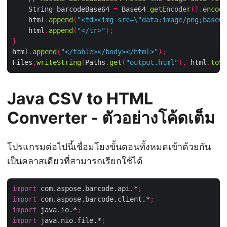
    String barcodeBase64 
=
 Base64
.
getEncoder
().
encode
    html
.
append
(
"<td><img src=\"data:image/png;base64
    html
.
append
(
"</tr>"
);
}
html
.
append
(
"</table></body></html>"
);
Files
.
writeString
(
Paths
.
get
(
"output.html"
),
 html
.
toSt
Java CSV to HTML
Converter - ตัวอย่างโค้ดเต็ม
โปรแกรมต่อไปนี้เชื่อมโยงขั้นตอนทั้งหมดเข้าด้วยกัน
เป็นคลาสเดียวที่สามารถเรียกใช้ได้
import
 com.aspose.barcode.api.*
;
import
 com.aspose.barcode.client.*
;
import
 java.io.*
;
import
 java.nio.file.*
;