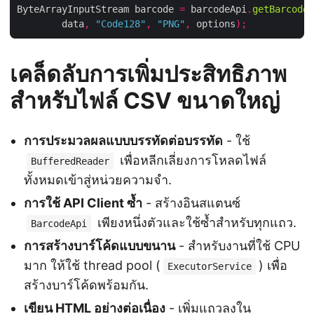
ByteArrayInputStream barcode 
=
 barcodeApi
.
getBarcodeG
        data
,
"Code128"
,
"PNG"
,
 options
);
เคล็ดลับการเพิ่มประสิทธิภาพ
สำหรับไฟล์ CSV ขนาดใหญ่
การประมวลผลแบบบรรทัดต่อบรรทัด
- ใช้
เพื่อหลีกเลี่ยงการโหลดไฟล์
BufferedReader
ทั้งหมดเข้าสู่หน่วยความจำ.
การใช้ API Client ซ้ำ
- สร้างอินสแตนซ์
เพียงหนึ่งตัวและใช้ซ้ำสำหรับทุกแถว.
BarcodeApi
การสร้างบาร์โค้ดแบบขนาน
- สำหรับงานที่ใช้ CPU
มาก ให้ใช้ thread pool (
) เพื่อ
ExecutorService
สร้างบาร์โค้ดพร้อมกัน.
เขียน HTML อย่างต่อเนื่อง
- เพิ่มแถวลงใน