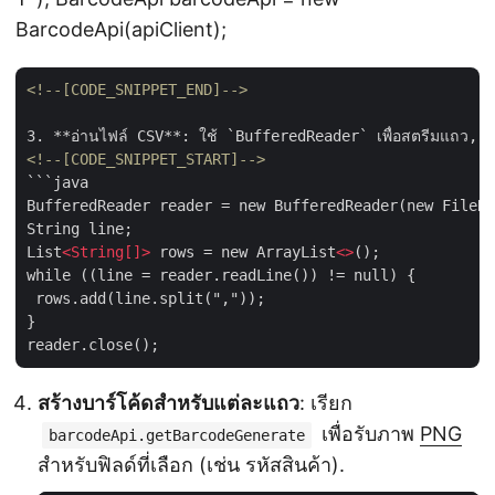
BarcodeApi(apiClient);
<!--[CODE_SNIPPET_END]-->
<!--[CODE_SNIPPET_START]-->
```java

BufferedReader reader = new BufferedReader(new FileRe
String line;

List
<
String[]
>
 rows = new ArrayList
<>
();

while ((line = reader.readLine()) != null) {

 rows.add(line.split(","));

}

สร้างบาร์โค้ดสำหรับแต่ละแถว
: เรียก
เพื่อรับภาพ
PNG
barcodeApi.getBarcodeGenerate
สำหรับฟิลด์ที่เลือก (เช่น รหัสสินค้า).