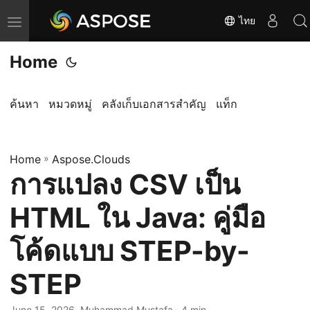
ไทย
T
o
Home
g
g
l
ค้นหา
หมวดหมู่
คลังเก็บเอกสารสำคัญ
แท็ก
e
n
Home
a
»
Aspose.Clouds
การแปลง CSV เป็น
v
i
HTML ใน Java: คู่มือ
g
a
โค้ดแบบ STEP-by-
t
STEP
i
o
June 15, 2026
· Muhammad Mustafa · 4 min